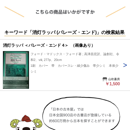
キーワード「消灯ラッパ (パレーズ・エンド)」の検索結果
消灯ラッパ ＜パレーズ・エンド 4＞ （画像あり）
フォード・マドックス・フォード著 ; 高津昌宏訳、論創社、令
和2、viii, 277p、20cm
1刷 カバー 帯 カバースレ・縁少傷み 帯少シミ 本体少
シミ
山吹書房
￥1,500