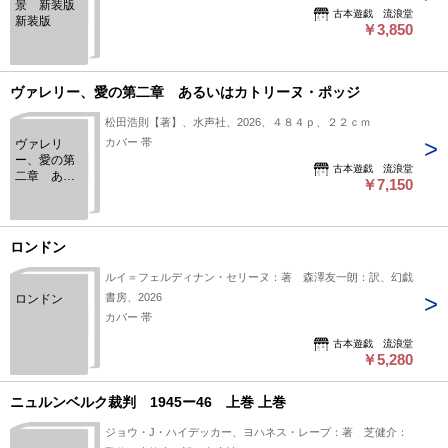
景 新装版
古本遊戯 流浪堂
新装版
￥3,850
ヴァレリー、愛の第二章 あるいはカトリーヌ・ポッジ
松田浩則【著】、水声社、2026、４８４ｐ、２２ｃｍ
カバー 帯
ヴァレリ
ー、愛の第
古本遊戯 流浪堂
二章 ある
￥7,150
いはカトリ
ーヌ・ポッ
ジ
ロンドン
ルイ＝フェルディナン・セリーヌ：著 森澤友一朗：訳、幻戯
書房、2026
ロンドン
カバー 帯
古本遊戯 流浪堂
￥5,280
ニュルンベルク裁判 1945ー46 上巻 上巻
ジョウ・J・ハイデッカー、ヨハネス・レープ：著 芝健介：