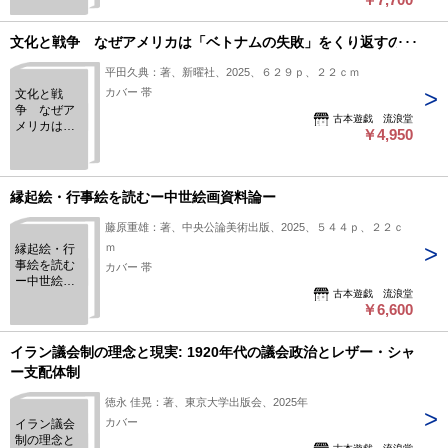
文化と戦争 なぜアメリカは「ベトナムの失敗」をくり返すのか
平田久典：著、新曜社、2025、６２９ｐ、２２ｃｍ
カバー 帯
文化と戦
争 なぜア
古本遊戯 流浪堂
メリカは
￥4,950
「ベトナム
の失敗」を
くり返すの
か
縁起絵・行事絵を読むー中世絵画資料論ー
藤原重雄：著、中央公論美術出版、2025、５４４ｐ、２２ｃ
ｍ
縁起絵・行
事絵を読む
カバー 帯
ー中世絵画
古本遊戯 流浪堂
資料論ー
￥6,600
イラン議会制の理念と現実: 1920年代の議会政治とレザー・シャ
ー支配体制
徳永 佳晃：著、東京大学出版会、2025年
カバー
イラン議会
制の理念と