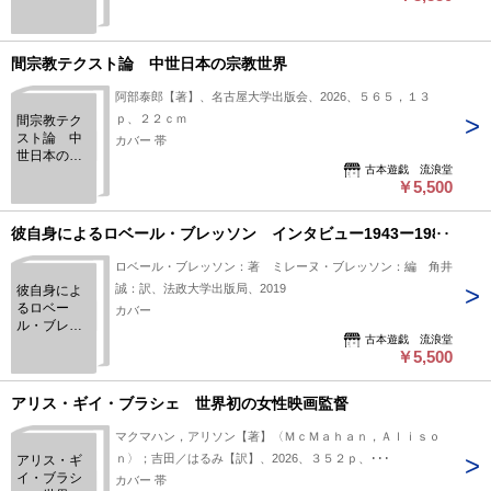
開
間宗教テクスト論 中世日本の宗教世界
阿部泰郎【著】、名古屋大学出版会、2026、５６５，１３
ｐ、２２ｃｍ
間宗教テク
スト論 中
カバー 帯
世日本の宗
古本遊戯 流浪堂
教世界
￥5,500
彼自身によるロベール・ブレッソン インタビュー1943ー1983
ロベール・ブレッソン：著 ミレーヌ・ブレッソン：編 角井
誠：訳、法政大学出版局、2019
彼自身によ
るロベー
カバー
ル・ブレッ
古本遊戯 流浪堂
ソン イン
￥5,500
タビュー
1943ー1983
アリス・ギイ・ブラシェ 世界初の女性映画監督
マクマハン，アリソン【著】〈ＭｃＭａｈａｎ，Ａｌｉｓｏ
ｎ〉；吉田／はるみ【訳】、2026、３５２ｐ、･･･
アリス・ギ
イ・ブラシ
カバー 帯