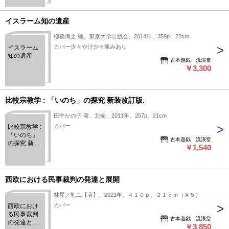
身
イスラーム知の遺産
柳橋博之 編、東京大学出版会、2014年、359p、22cm
カバー少々やけ少々痛みあり
イスラーム
知の遺産
古本遊戯 流浪堂
￥3,300
比較宗教学 : 「いのち」の探究 新装改訂版.
田中かの子 著、北樹、2011年、257p、21cm
カバー
比較宗教学 :
「いのち」
古本遊戯 流浪堂
の探究 新装
￥1,540
改訂版.
西欧における民事裁判の発達と展開
林屋／礼二【著】、2021年、４１０ｐ、２１ｃｍ（Ａ５）
カバー
西欧におけ
る民事裁判
古本遊戯 流浪堂
の発達と展
￥3,850