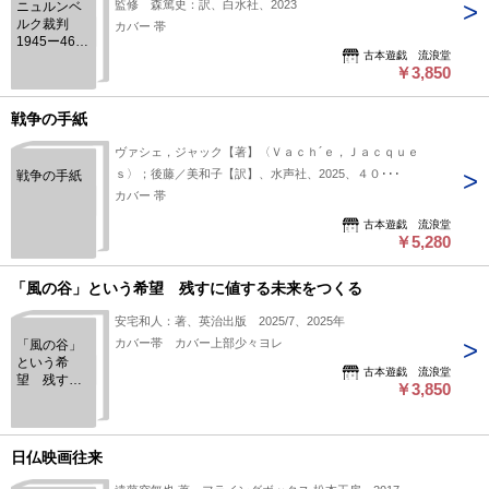
監修 森篤史：訳、白水社、2023
ニュルンベ
ルク裁判
カバー 帯
1945ー46
古本遊戯 流浪堂
上巻 上巻
￥3,850
戦争の手紙
ヴァシェ，ジャック【著】〈Ｖａｃｈ´ｅ，Ｊａｃｑｕｅ
ｓ〉；後藤／美和子【訳】、水声社、2025、４０･･･
戦争の手紙
カバー 帯
古本遊戯 流浪堂
￥5,280
「風の谷」という希望 残すに値する未来をつくる
安宅和人：著、英治出版 2025/7、2025年
カバー帯 カバー上部少々ヨレ
「風の谷」
という希
古本遊戯 流浪堂
望 残すに
￥3,850
値する未来
をつくる
日仏映画往来