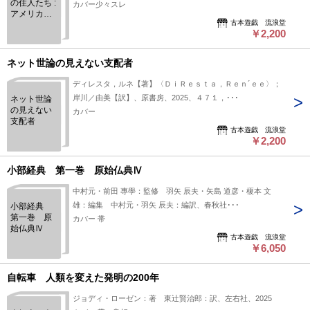
の住人たち :
カバー少々スレ
アメリカの
古本遊戯 流浪堂
右派を覆う
￥2,200
怒りと嘆き
ネット世論の見えない支配者
ディレスタ，ルネ【著】〈ＤｉＲｅｓｔａ，Ｒｅｎ´ｅｅ〉；
岸川／由美【訳】、原書房、2025、４７１，･･･
ネット世論
の見えない
カバー
支配者
古本遊戯 流浪堂
￥2,200
小部経典 第一巻 原始仏典Ⅳ
中村元・前田 專學：監修 羽矢 辰夫・矢島 道彦・榎本 文
雄：編集 中村元・羽矢 辰夫：編訳、春秋社･･･
小部経典
第一巻 原
カバー 帯
始仏典Ⅳ
古本遊戯 流浪堂
￥6,050
自転車 人類を変えた発明の200年
ジョディ・ローゼン：著 東辻賢治郎：訳、左右社、2025