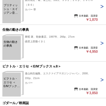
栗田知宏：著、青土社、2021、３３２，２０ｐ、１９ｃｍ
（Ｂ６）
ブリティッ
シュ・エイ
カバー 帯
ジアン音楽
古本遊戯 流浪堂
の社会学
￥1,870
生物の動きの事典
東昭 著、朝倉書店、1997年、266p、27cm
函背上部微イタミ
生物の動き
の事典
古本遊戯 流浪堂
￥4,950
ビクトル・エリセ ＜E/Mブックス v.8＞
遠山純生編集、エスクァイアマガジンジャパン、2000、
191p、21cm
ビクトル・
エリセ ＜
カバー
E/Mブックス
古本遊戯 流浪堂
v.8＞
￥3,850
ゴダール／映画誌