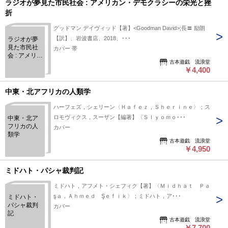
ラジオが夢見た市民社会 : アメリカン・デモクラシーの栄光と挫
折
グッドマン デイヴィッド【著】<Goodman David>;長〓 励朗
【訳】、岩波書店、2018、･･･
ラジオが夢
見た市民社
カバー 帯
会 : アメリカ
古本遊戯 流浪堂
ン・デモク
￥4,400
ラシーの栄
光と挫折
中東・北アフリカの人類学
ハーフェズ，シェリーン〈Ｈａｆｅｚ，Ｓｈｅｒｉｎｅ〉；ス
ロモヴィクス，スーザン【編著】〈Ｓｌｙｏｍｏ･･･
中東・北ア
フリカの人
カバー
類学
古本遊戯 流浪堂
￥4,950
ミドハト・パシャ裁判記
ミドハト，アフメト・シェフィク【著】〈Ｍｉｄｈａｔ Ｐａ
şａ，Ａｈｍｅｄ Şｅｆｉｋ〉；ミドハト，ア･･･
ミドハト・
パシャ裁判
カバー
記
古本遊戯 流浪堂
￥7,700