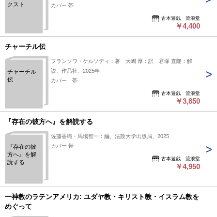
クスト
カバー 帯
古本遊戯 流浪堂
￥4,400
チャーチル伝
フランソワ・ケルソディ：著 大嶋 厚：訳 君塚 直隆：解
説、作品社、2025年
チャーチル
伝
カバー 帯
古本遊戯 流浪堂
￥3,850
『存在の彼方へ』を解読する
佐藤香織・馬場智一：編、法政大学出版局、2025
カバー 帯
『存在の彼
方へ』を解
古本遊戯 流浪堂
読する
￥4,950
一神教のラテンアメリカ: ユダヤ教・キリスト教・イスラム教を
めぐって