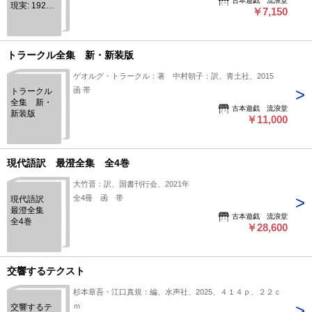
古本遊戯 流浪堂
現実: 1920
￥7,150
年代の議会
政治とレザ
ー・シャー
支配体制
トラークル全集 新・新装版
ゲオルグ・トラークル：著 中村朝子：訳、青土社、2015
函 帯
トラークル
全集 新・
古本遊戯 流浪堂
新装版
￥11,000
現代語訳 最澄全集 全4巻
大竹晋：訳、国書刊行会、2021年
全4冊 函 帯
現代語訳
最澄全集
古本遊戯 流浪堂
全4巻
￥28,600
交響するテクスト
杉本章吾・江口真規：編、水声社、2025、４１４ｐ、２２ｃ
ｍ
交響するテ