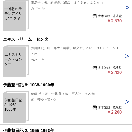
乗浩子：著、新評論、2026、２４６ｐ、２１ｃｍ
カバー 帯
一神教のラ
テンアメリ
古本遊戯 流浪堂
カ: ユダヤ
￥2,530
教・キリス
ト教・イス
ラム教をめ
ぐって
エキストリーム・センター
酒井隆史、山下雄大：編著、以文社、2025、３００ｐ、２１
ｃｍ
エキストリ
ーム・セン
カバー 帯
ター
古本遊戯 流浪堂
￥2,420
伊藤整日記 8: 1968-1969年
伊藤 整：著 伊藤 礼：編、平凡社、2022年
函 帯少々背やけ
伊藤整日記
8: 1968-
古本遊戯 流浪堂
1969年
￥2,200
伊藤整日記 2: 1955-1956年