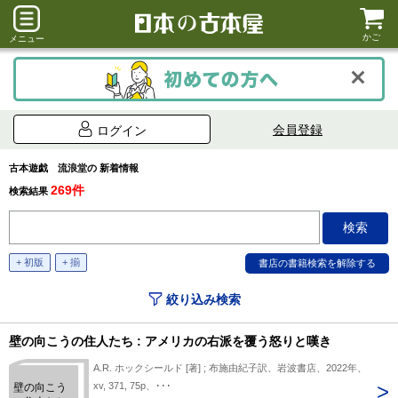
かご
メニュー
会員登録
ログイン
古本遊戯 流浪堂の 新着情報
269件
検索結果
+ 初版
+ 揃
絞り込み検索
壁の向こうの住人たち : アメリカの右派を覆う怒りと嘆き
A.R. ホックシールド [著] ; 布施由紀子訳、岩波書店、2022年、
xv, 371, 75p、･･･
壁の向こう