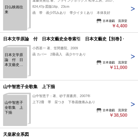
遠藤突無也 著、フライングボックス 松本工房、2017、
824,47p 図版16p、23cm
日仏映画往
来
函 帯 函少凹みあり 帯少イタミあり 本体良好
古本遊戯 流浪堂
￥4,400
日本文学原論 付 日本文藝史全巻索引 日本文藝史【別巻】
小西甚一 著、笠間書院、2009
函 カバー 2冊函入 函少ヤケあり
日本文学原
論 付 日
古本遊戯 流浪堂
本文藝史全
￥11,000
巻索引 日
本文藝史
【別巻】
山中智恵子全歌集 上下揃
山中智恵子：著、砂子屋書房、2007年
上下2冊 帯 栞つき 下巻函微痛みあり
山中智恵子
全歌集 上
古本遊戯 流浪堂
下揃
￥38,500
天皇家全系図