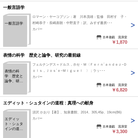
一般言語学
ロマーン・ヤーコブソン：著 川本茂雄：監修 田村すゞ子・
村崎恭子・長嶋喜朗・中野直子：訳、みすず書房･･･
一般言語学
カバー
古本遊戯 流浪堂
￥1,870
表情の科学 歴史と論争、研究の最前線
フェルナンデス＝ドルス，ホセ・Ｍ〈Ｆｅｒｎ´ａｎｄｅｚ−Ｄ
ｏｌｓ，Ｊｏｓ´ｅ−Ｍｉｇｕｅｌ 〉；ラッ･･･
表情の科
学 歴史と
カバー
論争、研究
古本遊戯 流浪堂
の最前線
￥6,820
エディット・シュタインの道程 : 真理への献身
須沢 かおり【著】、知泉書館、2014、305,45p、19cm(B6)
カバー
エディッ
ト・シュタ
古本遊戯 流浪堂
インの道程 :
￥3,300
真理への献