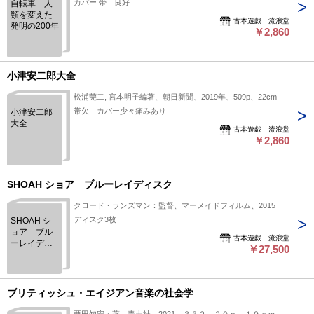
カバー 帯 良好
自転車 人
類を変えた
古本遊戯 流浪堂
発明の200年
￥2,860
小津安二郎大全
松浦莞二, 宮本明子編著、朝日新聞、2019年、509p、22cm
帯欠 カバー少々痛みあり
小津安二郎
大全
古本遊戯 流浪堂
￥2,860
SHOAH ショア ブルーレイディスク
クロード・ランズマン：監督、マーメイドフィルム、2015
ディスク3枚
SHOAH シ
ョア ブル
古本遊戯 流浪堂
ーレイディ
￥27,500
スク
ブリティッシュ・エイジアン音楽の社会学