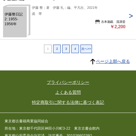
伊藤 整：著 伊藤 礼：編、平凡社、2021年
函 帯
伊藤整日記
2: 1955-
古本遊戯 流浪堂
1956年
￥2,200
1
2
3
4
次へ>>
ページ上部へ戻る
プライバシーポリシー
よくある質問
特定商取引に関する法律に基づく表記
東京都古書籍商業協同組合
所在地：東京都千代田区神田小川町3-22 東京古書会館内
東京都公安委員会許可済 許可番号 301026602392