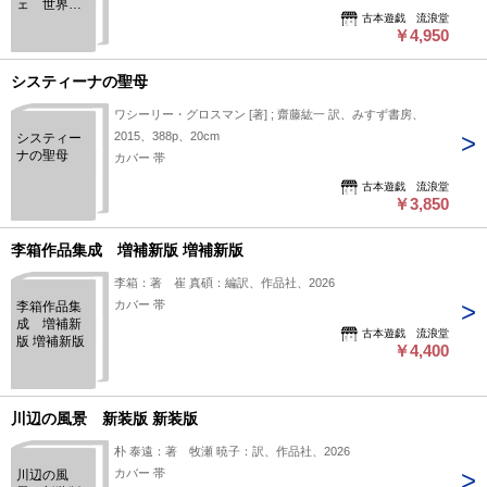
ェ 世界初
古本遊戯 流浪堂
の女性映画
￥4,950
監督
システィーナの聖母
ワシーリー・グロスマン [著] ; 齋藤紘一 訳、みすず書房、
2015、388p、20cm
システィー
ナの聖母
カバー 帯
古本遊戯 流浪堂
￥3,850
李箱作品集成 増補新版 増補新版
李箱：著 崔 真碩：編訳、作品社、2026
カバー 帯
李箱作品集
成 増補新
古本遊戯 流浪堂
版 増補新版
￥4,400
川辺の風景 新装版 新装版
朴 泰遠：著 牧瀬 暁子：訳、作品社、2026
カバー 帯
川辺の風