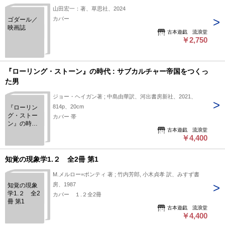
山田宏一：著、草思社、2024
カバー
ゴダール／
映画誌
古本遊戯 流浪堂
￥2,750
『ローリング・ストーン』の時代 : サブカルチャー帝国をつくっ
た男
ジョー・ヘイガン著 ; 中島由華訳、河出書房新社、2021、
814p、20cm
『ローリン
グ・ストー
カバー 帯
ン』の時代 :
古本遊戯 流浪堂
サブカルチ
￥4,400
ャー帝国を
つくった男
知覚の現象学1.２ 全2冊 第1
M.メルロー=ポンティ 著 ; 竹内芳郎, 小木貞孝 訳、みすず書
房、1987
知覚の現象
学1.２ 全2
カバー １.２全2冊
冊 第1
古本遊戯 流浪堂
￥4,400