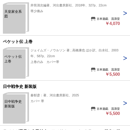
井筒清次編著、河出書房新社、2018年、327p、22cm
帯少痛み
天皇家全系
図
古本遊戯 流浪堂
￥4,070
ベケット伝 上巻
ジェイムズ・ノウルソン 著 ; 高橋康也 ほか訳、白水社、2003
年、587p、22cm
ベケット伝
上巻
上巻のみ カバー帯
古本遊戯 流浪堂
￥5,500
日中戦争史 新装版
秦郁彦：著、河出書房新社、2025
カバー 帯
日中戦争史
新装版
古本遊戯 流浪堂
￥5,500