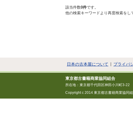
該当件数
0件
です。
他の検索キーワードより再度検索をし
日本の古本屋について
プライバ
東京都古書籍商業協同組合
所在地：東京都千代田区神田小川町3-22
Copyright c 2014 東京都古書籍商業協同組合 All