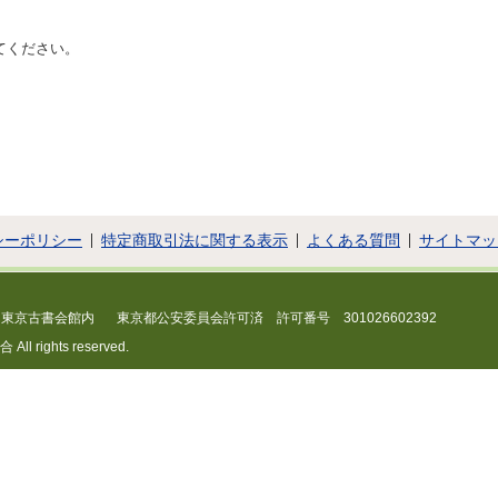
てください。
シーポリシー
特定商取引法に関する表示
よくある質問
サイトマッ
 東京古書会館内
東京都公安委員会許可済 許可番号 301026602392
 rights reserved.