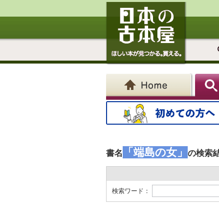
「端島の女」
書名
の検索
検索ワード：