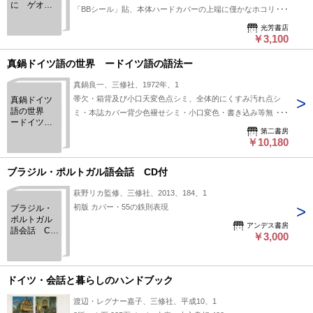
に ゲオル
「BBシール」貼、本体ハードカバーの上端に僅かなホコリス
ク・トラー
レ、カバー背上部僅かなヨレ有。他経年並、印・線引なし、本
クルの時代
光芳書店
体本文特に問題なし。
￥3,100
のザルツブ
ルク
真鍋ドイツ語の世界 ードイツ語の語法ー
真鍋良一、三修社、1972年、1
帯欠・箱背及び小口天変色点シミ、全体的にくすみ汚れ点シ
真鍋ドイツ
語の世界
ミ・本誌カバー背少色褪せシミ・小口変色・書き込み等無・
ードイツ語
A414併用
第二書房
の語法ー
￥10,180
ブラジル・ポルトガル語会話 CD付
萩野リカ監修、三修社、2013、184、1
初版 カバー・55の鉄則表現
ブラジル・
ポルトガル
アンデス書房
語会話 CD
￥3,000
付
ドイツ・会話と暮らしのハンドブック
渡辺・レグナー嘉子、三修社、平成10、1