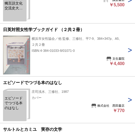
獨言語文化
￥5,500
交流史大年
表
日英対照女性学ブックガイド （２共２冊）
横浜市女性協会／他 監修、三修社、平7-9、384+347p、A5、
２共２冊
ISBN:4-384-01033-8/01071-0
文生書院
￥4,400
エピソードでつづる本のはなし
庄司浅水、三修社、1987
カバー
エピソード
でつづる本
株式会社 西田書店
のはなし
￥770
サルトルとカミユ 実存の文学