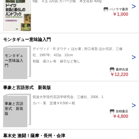
8版 Ａ五 225頁 カバー少疵 本文良好 400g
パノラマ書房
￥1,000
モンタギュー意味論入門
デイヴィド・R.ダウティ ほか著 ; 井口省吾 ほか共訳、三修
社、1987年、422p、22cm
モンタギュ
ー意味論入
初版 函スレ有 線引など無し
門
書肆吉成
￥12,220
事象と言語形式 新装版
筑波大学現代言語学研究会、三修社、2006、1
カバ・美 定価￥9.500＋税
事象と言語
形式 新装
並樹書店
版
￥4,800
幕末史 激闘！薩摩・長州・会津