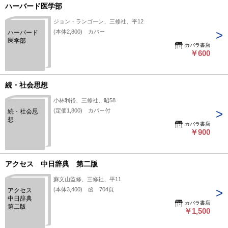
ハーバード医学部
ジョン・ランゴーン、三修社、平12
(本体2,800) カバー
ハーバード
医学部
カバラ書店
￥600
続・社会思想
小林利裕、三修社、昭58
(定価1,800) カバー付
続・社会思
想
カバラ書店
￥900
アクセス 中日辞典 第二版
蘇文山監修、三修社、平11
(本体3,400) 函 704頁
アクセス
中日辞典
カバラ書店
第二版
￥1,500