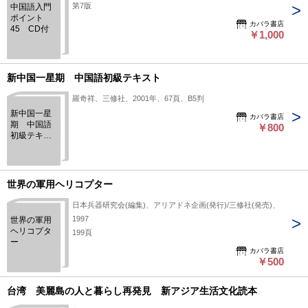
第7版
中国語入門
ポイント
カバラ書店
45 CD付
￥1,000
新中国一星期 中国語初級テキスト
羅奇祥、三修社、2001年、67頁、B5判
新中国一星
カバラ書店
期 中国語
￥800
初級テキス
ト
世界の軍用ヘリコプター
日本兵器研究会(編集)、アリアドネ企画(発行)/三修社(発売)、
1997
世界の軍用
ヘリコプタ
199頁
ー
カバラ書店
￥500
台湾 美麗島の人と暮らし再発見 新アジア生活文化読本