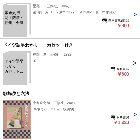
星亮一、三修社、2004、1
第1刷 カバー（少ヨゴレ） 四六判285頁 本体良好
幕末史 激
闘！薩摩・
岡本書店(岐阜)
長州・会津
￥800
ドイツ語早わかり カセット付き
在間 進、三修社、1992
函
ドイツ語早
わかり
春秋書林
カセット付
￥800
き
歌舞伎と六法
小室金之助、三修社、2003
B6版カバ 190頁 状態:美
氷川書房
￥1,320