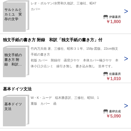
レオ・ポルマン/水野和久他訳、三修社、昭47
カバー
サルトルと
カミユ 実
伊藤書房
存の文学
￥1,800
独文手紙の書き方 附録 和訳「独文手紙の書き方」付
竹内万兵衛 著、三修社、昭和３１年、158p 図版、22cm独文
手紙の書き方
独文手紙の
書き方 附
初版 カバー 附録付 函背少ヤケ 本体カバー極少ヤケ 本
録 和訳
体小口少点シミ 線引き無し 書き込み無し 並本です。
「独文手紙
の書き方」
佐藤書房
￥1,010
付
基本ドイツ文法
W・K・ユーデ 稲木勝彦訳、三修社、昭50、1
重版 カバー 函
基本ドイツ
文法
書肆吉成
￥5,090