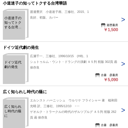
小道迷子の知ってトクする台湾華語
渡邊豊沢 小道迷子画、三修社、2015、1
良好、初版、カバー
小道迷子の
知ってトク
遊歴書房
する台湾華
￥1,500
語
ドイツ近代劇の発生
広瀬千一、三修社、1996/10/15 (H8)、1
シュトゥルム・ウント・ドラングの演劇 Ａ５判 初版 302頁 函
ドイツ近代
劇の発生
保存良
古書 彦書房
￥5,090
広く知られし時代の蔭に
エルンスト ハーニッシュ ウルリケ フライシャー 著 植和田
光晴 訳、三修社、1995/12/10 ･･･
広く知られ
し時代の蔭
ゲオルク・トラークルの時代のザルツブルグ Ａ５判 初版 262
に
頁 函 保存良
古書 彦書房