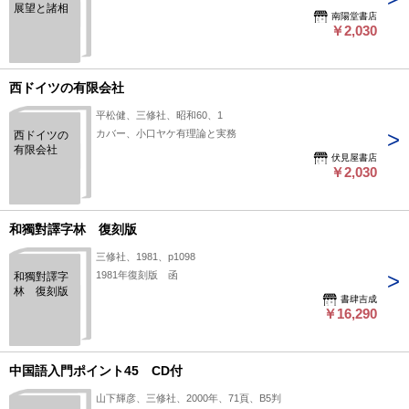
展望と諸相
南陽堂書店
￥2,030
西ドイツの有限会社
平松健、三修社、昭和60、1
カバー、小口ヤケ有理論と実務
西ドイツの
有限会社
伏見屋書店
￥2,030
和獨對譯字林 復刻版
三修社、1981、p1098
1981年復刻版 函
和獨對譯字
林 復刻版
書肆吉成
￥16,290
中国語入門ポイント45 CD付
山下輝彦、三修社、2000年、71頁、B5判