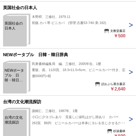
英国社会の日本人
木野桿、三修社、1979.11
初版.カバ.帯.ビニカバ (管理:古書53-740-美-182)
英国社会の
日本人
文教堂書店
￥500
NEWポータブル 日韓・韓日辞典
民衆書林編集局 編、三修社、2005年缶、1册
重版、函、1120頁、18.3×11.5×5cm、ビニールカバー付き、定
NEWポータ
ブル 日
価5000円+税
韓・韓日辞
ぼおぶら屋古書店
典
￥2,640
台湾の文化潮流探訪
謝銘仁、三修社、1987年、1冊
小口に少ヨゴレあり 見返しに値札はがし跡あり カバー
台湾の文化
潮流探訪
263頁 B6判 ビニールカバーは本体にヨレを生じさせるた
め、付いていおりません。
杉波書林
￥500