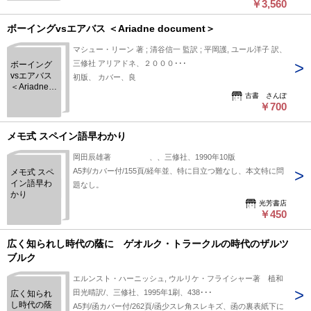
￥3,560
ボーイングvsエアバス ＜Ariadne document＞
マシュー・リーン 著 ; 清谷信一 監訳 ; 平岡護, ユール洋子 訳、
三修社 アリアドネ、２０００･･･
ボーイング
vsエアバス
初版、 カバー、良
＜Ariadne
古書 さんぽ
document＞
￥700
メモ式 スペイン語早わかり
岡田辰雄著 、、三修社、1990年10版
A5判/カバー付/155頁/経年並、特に目立つ難なし、本文特に問
メモ式 スペ
イン語早わ
題なし。
かり
光芳書店
￥450
広く知られし時代の蔭に ゲオルク・トラークルの時代のザルツ
ブルク
エルンスト・ハーニッシュ, ウルリケ・フライシャー著 植和
田光晴訳/、三修社、1995年1刷、438･･･
広く知られ
し時代の蔭
A5判/函カバー付/262頁/函少スレ角スレキズ、函の裏表紙下に