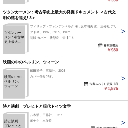
ツタンカーメン : 考古学史上最大の発掘ドキュメント ＜古代文
明の謎を追え! 3＞
フィリップ・ファンデンベルク 著 ; 坂本明美 訳、三修社 アリ
アドネ、1997、391p、19cm
ツタンカー
メン : 考古学
初版 カバー 状態良 管【F-3
史上最大の
春耕堂書店
発掘ドキュ
￥980
メント ＜古
代文明の謎
を追え! 3＞
映画の中のベルリン、ウィーン
飯田道子、三修社、2003
カバー傷み/汚れ
映画の中の
ベルリン、
古書ふみくら須賀川店
ウィーン
￥1,575
詩と演劇 ブレヒトと現代ドイツ文学
八木浩、三修社、1987
函ヤケ、本並良
詩と演劇
ブレヒトと