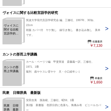
Literatur des
Mittelalters.
Verfasserlexikon
ヴォイスに関する比較言語学的研究
筑波大学現代言語学研究会 編、三修社、1997年、303p、
22cm
ヴォイスに
関する比較
初版 カバー付 ヤケ無し 線引き無し 書き込み無し 美本
言語学的研
です。
究
佐藤書房
￥7,130
カントの形而上学講義
カール・ペーリツ編 甲斐実道 斎藤義一訳、三修社、
1971、1冊
カントの形
而上学講義
菊判 函ヤケスレ背ヤケ 天・小口経年シミ
梓書房
￥1,650
民衆 日韓辞典 最新版
安田吉美 孫洛範、三修社、昭59、1冊
第2版 新書版 色部分的に色落ち、角痛み有 ビニールカバ
民衆 日韓
辞典 最新
ー