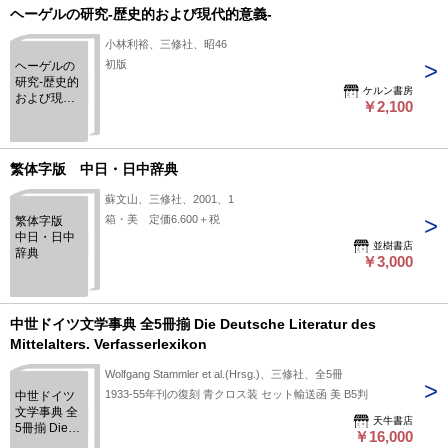
ヘーゲルの研究-歴史的および現代的意義-
小林利裕、三修社、昭46
初版
ヘーゲルの
研究-歴史的
ケルン書房
および現代
￥2,100
的意義-
繁体字版 中日・日中辞典
蘇文山、三修社、2001、1
箱・美 定価6.600＋税
繁体字版
中日・日中
並樹書店
辞典
￥3,000
中世ドイツ文学事典 全5冊揃 Die Deutsche Literatur des
Mittelalters. Verfasserlexikon
Wolfgang Stammler et al.(Hrsg.)、三修社、全5冊
1933-55年刊の復刻 青クロス装 セット輸送函 美 B5判
中世ドイツ
文学事典 全
天牛書店
5冊揃 Die
￥16,000
Deutsche