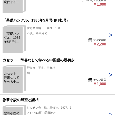
(広島)大学堂書店
現代ドイツ
￥1,000
文学
『基礎ハングル』1985年5月号(創刊1号)
菅野裕臣編、三修社、1985
75頁、経年劣化
『基礎ハン
グル』1985
金沢文圃閣
年5月号(創
￥2,200
刊1号)
カセット 辞書なしで学べる中国語の最初歩
野島進・王宣、三修社
函
カセット
辞書なしで
ケルン書房
学べる中国
￥1,000
語の最初歩
教養小説の展望と諸相
しんせい会 編、三修社、1977、1
Ａ5・413頁・函日焼け
教養小説の