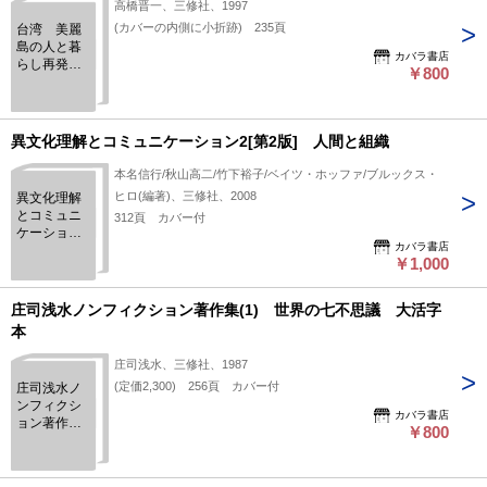
高橋晋一、三修社、1997
(カバーの内側に小折跡) 235頁
台湾 美麗
島の人と暮
カバラ書店
らし再発
￥800
見 新アジ
ア生活文化
読本
異文化理解とコミュニケーション2[第2版] 人間と組織
本名信行/秋山高二/竹下裕子/ベイツ・ホッファ/ブルックス・
ヒロ(編著)、三修社、2008
異文化理解
とコミュニ
312頁 カバー付
ケーション
カバラ書店
2[第2版] 人
￥1,000
間と組織
庄司浅水ノンフィクション著作集(1) 世界の七不思議 大活字
本
庄司浅水、三修社、1987
(定価2,300) 256頁 カバー付
庄司浅水ノ
ンフィクシ
カバラ書店
ョン著作集
￥800
(1) 世界の
七不思議
大活字本