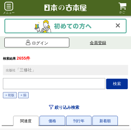
かご
メニュー
会員登録
ログイン
2655件
検索結果
「三修社」
出版社
+ 初版
+ 揃
絞り込み検索
関連度
価格
刊行年
新着順