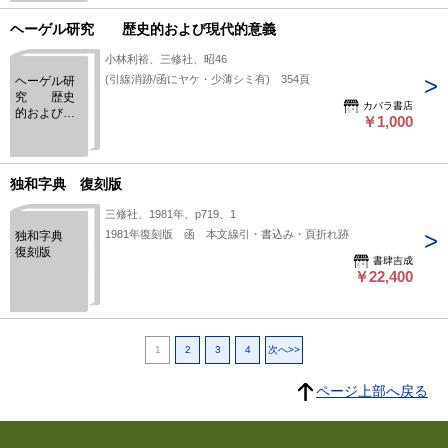
ヘーゲル研究 歴史的および現代的意義
小林利裕、三修社、昭46
(引線消跡/函にヤケ・少薄シミ有) 354頁
ヘーゲル研
究 歴史
カバラ書店
的および現
￥1,000
代的意義
独和字典 復刻版
三修社、1981年、p719、1
1981年復刻版 函 本文線引・書込み・頁折れ跡
独和字典
復刻版
書肆吉成
￥22,400
1
2
3
4
次へ>>
ページ上部へ戻る