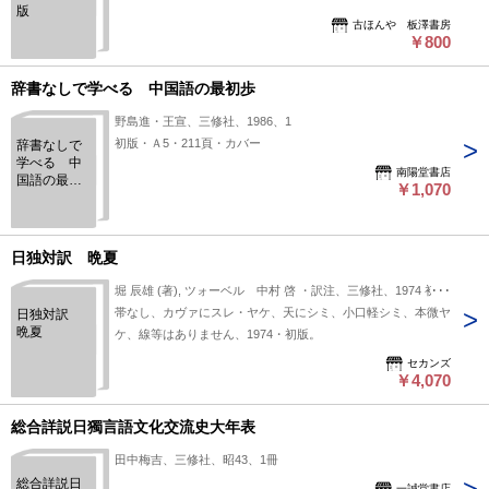
版
古ほんや 板澤書房
￥800
辞書なしで学べる 中国語の最初歩
野島進・王宣、三修社、1986、1
初版・Ａ5・211頁・カバー
辞書なしで
学べる 中
南陽堂書店
国語の最初
￥1,070
歩
日独対訳 晩夏
堀 辰雄 (著), ツォーベル 中村 啓 ・訳注、三修社、1974 初版
帯なし、カヴァにスレ・ヤケ、天にシミ、小口軽シミ、本微ヤ
日独対訳
晩夏
ケ、線等はありません、1974・初版。
セカンズ
￥4,070
総合詳説日獨言語文化交流史大年表
田中梅吉、三修社、昭43、1冊
総合詳説日
一誠堂書店