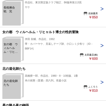
作品社、東京限定版クラブ校訂、B6版和装113頁
ヤケ
長枕褥合
戦 完
史録書房
￥850
女の都 ウィルヘルム・リヒャルト博士の性的冒険
伴田 良輔、作品社、1992
帯・カバーヤケ、見返しテープ跡、小口シミ少有り ［ID：
女の都 ウ
ィルヘル
BBF14］
ム・リヒャ
太田書店(株)
ルト博士の
￥600
性的冒険
北の道化師たち
高橋揆一郎、作品社、1980・8・10初版、1冊
本の状態（普通）四六判。長篇小説
北の道化師
たち
ふくろう
￥810
星の降る夜の物語