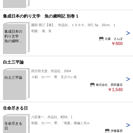
集成日本の釣り文学 魚の歳時記 別巻 1
園部 雨汀【著】、作品社、１９９６、307, 5p、20cm、１
初版、 函、良
集成日本の
釣り文学
古書 さんぽ
魚の歳時記
￥800
別巻 1
白土三平論
四方田犬彦、作品社、2004
３刷 カバー 帯 天少スレ有
白土三平論
株式会社 西田書店
￥1,540
生命尽きる日
八匠衆一、作品社、昭56、1
初版、カバー、帯、「地宴」後編ニ当ル
生命尽きる
日
伊藤書房