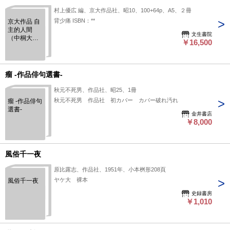
村上優広 編、京大作品社、昭10、100+64p、A5、２冊
背少痛 ISBN：**
京大作品 自
主的人間
文生書院
（中桐大
￥16,500
有）他 第２
巻第４・５
号（２冊）
瘤 -作品俳句選書-
秋元不死男、作品社、昭25、1冊
秋元不死男 作品社 初カバー カバー破れ汚れ
瘤 -作品俳句
選書-
金井書店
￥8,000
風俗千一夜
原比露志、作品社、1951年、小本桝形208頁
ヤケ大 裸本
風俗千一夜
史録書房
￥1,010