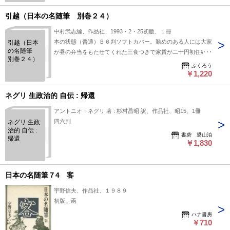
引越（日本の名随筆 別巻２４）
中村武志編、作品社、1993・2・25初版、１冊
本の状態（普通）Ｂ６判ソフトカバー。勤めのある人には大家
引越（日本
の名随筆
が昼の弁当をもたせてくれた三食つきで家賃が二十円初任給が
別巻２４）
四十円の頃だから給料の半分で
ふくろう
￥1,220
ネグリ 生政治的 自伝 : 帰還
アントニオ・ネグリ 著 : 杉村昌昭 訳、作品社、昭15、1冊
四六判
ネグリ 生政
治的 自伝 :
書砦 梁山泊
帰還
￥1,830
日本の名随筆７4 客
宇野信夫、作品社、１９８９
初版、函
ハナ書房
￥710