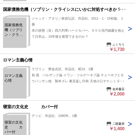
国家債務危機（ソブリン・クライシスにいかに対処すべきか？）
ジャック・アタリ／林昌弘訳、作品社、2011・1・15初版、１
冊
国家債務危
機（ソブリ
本の状態（良）四六判帯ハードカバー。９００兆円細霧を抱え
ン・クライ
て日本は」10年後を展望できるのか？
シスにいか
に対処すべ
ふくろう
￥1,730
きか？）
ロマン主義心情
ラヴリン 寮金吉訳、作品社、昭10、1冊
初 函 バルザック論 イワン・ツルゲーネフ論 チェーホフとモ
ロマン主義
心情
ウパッサン他 製本ズレ 裏見返し印有 天地小口ヤケシミ 背ヤ
ケ 函ヤケ
金井書店
￥2,000
寝室の文化史 カバー付
ディビ、作品社、1990年、1冊
寝室の文化
二朗書房
史 カ
￥1,400
バー付