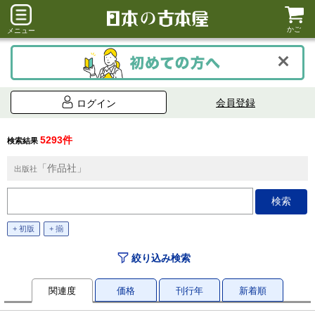
かご
メニュー
会員登録
ログイン
5293件
検索結果
「作品社」
出版社
+ 初版
+ 揃
絞り込み検索
関連度
価格
刊行年
新着順