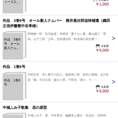
ィーズ入
￥1,000
門 理論と
英国での発
展
作品 3巻6号 オール新人ナムバー 梶井基次郎追悼補遺（織田
正信伊藤整中谷孝雄）
田畑修一郎「従兄妹達」寺崎浩「妻でない妻」菱山修三「理
由」山下三郎「少年」北村謙次郎「町役場の花吉爺･･･
作品 3巻6
号 オール
永楽屋
新人ナムバ
￥6,000
ー 梶井基
次郎追悼補
遺（織田正
信伊藤整中
作品 1巻6号
谷孝雄）
中村正常「赤い靴下の詩人」蔵原伸二郎「郊外の酒場」北川冬
彦「胸」今日出海「疲れた男」千田光「誘ひ」ラ･･･
作品 1巻6
号
永楽屋
￥6,000
中城ふみ子歌集 花の原型
中城ふみ子 著、中井英夫 編纂覚え書き、作品社、1955年