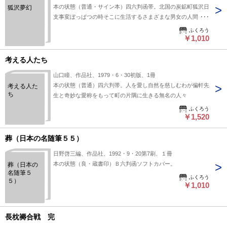
本の状態（普通・サイン本）四六判函帯。北国の炭鉱町狐沢日
狐沢夢幻
支事変ぼっぱつの時そこに生活するさまざまな男女の人間ドラ
マ
ふくろう
￥1,010
考える人たち
山口瞳、作品社、1979・6・30初版、1冊
本の状態（普通）四六判帯。人を愛し自然を慈しむわが偏軒先
考える人た
ち
生と奇妙な愛称をもって町の片隅に生きる無名の人々
ふくろう
￥1,520
葬（日本の名随筆５５）
日野啓三編、作品社、1992・9・20第7刷、１冊
本の状態（良・蔵書印）Ｂ六判函ソフトカバー。
葬（日本の
名随筆５
ふくろう
５）
￥1,010
長枕褥合戦 完