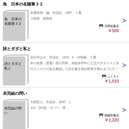
魚 日本の名随筆３２
末廣恭雄・編、作品社、1987、１冊
３刷箱 状態良
魚 日本の
名随筆３２
百間堂書店
￥500
詩とダダと私と
吉行淳之介、作品社、1979・6・10初版、１冊
本の状態（普通）四六判帯。高校休学中に亡父のダダイスト吉
詩とダダと
私と
行エイスケの血を確認して詩を書き始め暗室夕暮れまでに到達
ふくろう
￥1,010
未完結の問い
大西巨人、作品社、2007、1
Ｂ6・253頁・カバー・帯
未完結の問
い
南陽堂書店
￥1,220