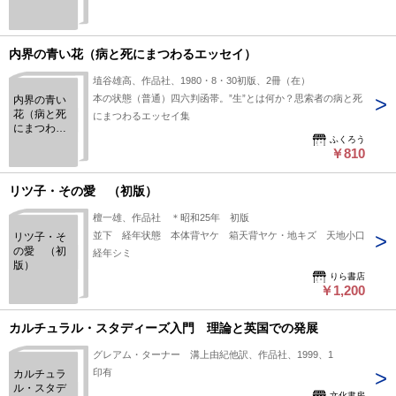
内界の青い花（病と死にまつわるエッセイ）
埴谷雄高、作品社、1980・8・30初版、2冊（在）
本の状態（普通）四六判函帯。”生”とは何か？思索者の病と死
内界の青い
花（病と死
にまつわるエッセイ集
にまつわる
ふくろう
エッセイ）
￥810
リツ子・その愛 （初版）
檀一雄、作品社 ＊昭和25年 初版
並下 経年状態 本体背ヤケ 箱天背ヤケ・地キズ 天地小口
リツ子・そ
の愛 （初
経年シミ
版）
りら書店
￥1,200
カルチュラル・スタディーズ入門 理論と英国での発展
グレアム・ターナー 溝上由紀他訳、作品社、1999、1
印有
カルチュラ
ル・スタデ
文化書房