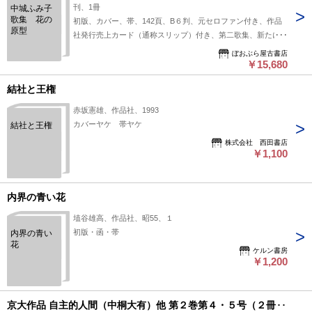
刊、1冊
中城ふみ子
歌集 花の
初版、カバー、帯、142頁、B６判、元セロファン付き、作品
原型
社発行売上カード（通称スリップ）付き、第二歌集、新たに発
見された110余首を中心に335首と遺影（死顔）一葉を収録。
ぼおぶら屋古書店
カバー背・帯背陽焼けがあるものの保存状態は良好です。
￥15,680
結社と王権
赤坂憲雄、作品社、1993
カバーヤケ 帯ヤケ
結社と王権
株式会社 西田書店
￥1,100
内界の青い花
埴谷雄高、作品社、昭55、１
初版・函・帯
内界の青い
花
ケルン書房
￥1,200
京大作品 自主的人間（中桐大有）他 第２巻第４・５号（２冊）