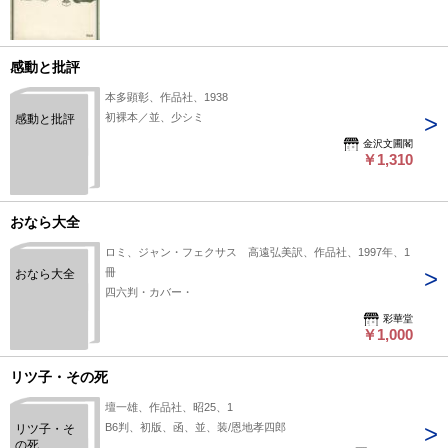
感動と批評
本多顕彰、作品社、1938
初裸本／並、少シミ
感動と批評
金沢文圃閣
￥1,310
おなら大全
ロミ、ジャン・フェクサス 高遠弘美訳、作品社、1997年、1
冊
おなら大全
四六判・カバー・
彩華堂
￥1,000
リツ子・その死
壇一雄、作品社、昭25、1
B6判、初版、函、並、装/恩地孝四郎
リツ子・そ
の死