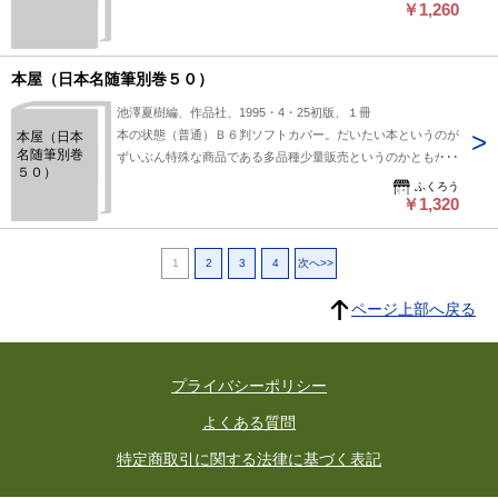
￥1,260
本屋（日本名随筆別巻５０）
池澤夏樹編、作品社、1995・4・25初版、１冊
本の状態（普通）Ｂ６判ソフトカバー。だいたい本というのが
本屋（日本
名随筆別巻
ずいぶん特殊な商品である多品種少量販売というのかともかく
５０）
種類がやたら多い。
ふくろう
￥1,320
1
2
3
4
次へ>>
ページ上部へ戻る
プライバシーポリシー
よくある質問
特定商取引に関する法律に基づく表記