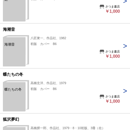
さつま書店
￥1,000
海潮音
八匠衆一、作品社、1982
初版 カバー B6
海潮音
さつま書店
￥1,000
蝶たちの冬
高橋玄洋、作品社、1979
初版 カバー B6
蝶たちの冬
さつま書店
￥1,000
狐沢夢幻
高橋揆一郎、作品社、1979・8・10初版、3冊（在）