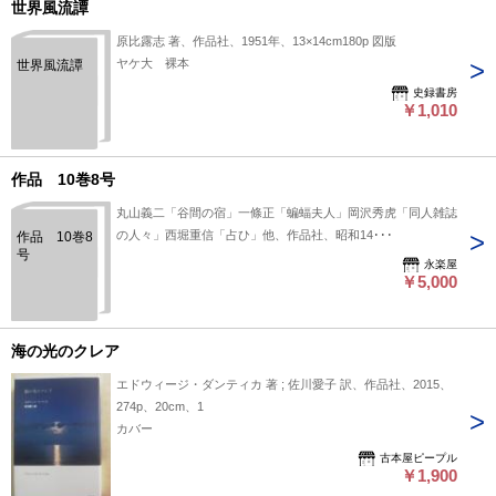
世界風流譚
原比露志 著、作品社、1951年、13×14cm180p 図版
ヤケ大 裸本
世界風流譚
史録書房
￥1,010
作品 10巻8号
丸山義二「谷間の宿」一條正「蝙蝠夫人」岡沢秀虎「同人雑誌
の人々」西堀重信「占ひ」他、作品社、昭和14･･･
作品 10巻8
号
永楽屋
￥5,000
海の光のクレア
エドウィージ・ダンティカ 著 ; 佐川愛子 訳、作品社、2015、
274p、20cm、1
カバー
古本屋ピープル
￥1,900