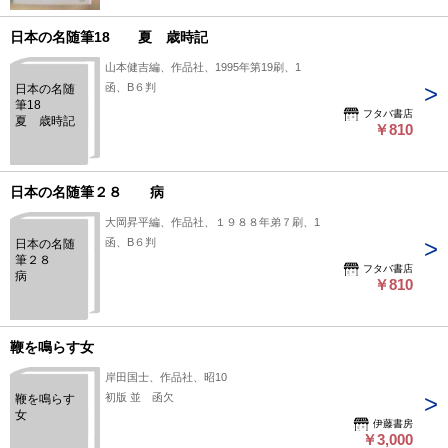
日本の名随筆18 夏 歳時記
山本健吉編、作品社、1995年第19刷、1
函、B６判
日本の名随
筆18
フタバ書店
夏 歳時記
￥810
日本の名随筆２８ 病
大岡昇平編、作品社、１９８８年弟７刷、1
函、B６判
日本の名随
筆２８
フタバ書店
病
￥810
鞭を鳴らす女
岸田国士、作品社、昭10
初版 並 函欠
鞭を鳴らす
女
伊藤書房
￥3,000