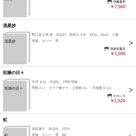
伊藤書房
￥7,560
流星抄
野口富士男 著、作品社、昭和５４年、287p、20cm、１冊
初版、カバー、帯
流星抄
智新堂書店
￥1,000
狂躁の日々
中平 まみ、作品社、1996 初版
帯軽スレ カヴァ微ヤケ・上部軽ヨレ 天地微ヨゴレ
狂躁の日々
セカンズ
￥1,520
虹
原田康子、作品社、1979
初版 カバー 帯 B6
虹