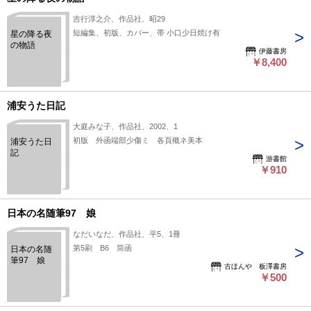
吉行淳之介、作品社、昭29
短編集、初版、カバー、帯 小口少日焼け有
星の降る夜
の物語
伊藤書房
￥8,400
浦安うた日記
大庭みな子、作品社、2002、1
初版 外函端部少傷ミ 各頁概ネ美本
浦安うた日
記
游書館
￥910
日本の名随筆97 娘
なだいなだ、作品社、平5、1冊
第5刷 B6 筒函
日本の名随
筆97 娘
古ほんや 板澤書房
￥500