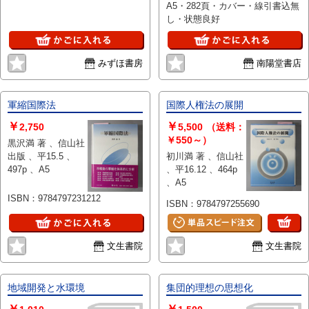
A5・282頁・カバー・線引書込無
し・状態良好
みずほ書房
南陽堂書店
軍縮国際法
国際人権法の展開
￥
￥
2,750
5,500
（送料：
￥550～）
黒沢満 著 、信山社
出版 、平15.5 、
初川満 著 、信山社
497p 、A5
、平16.12 、464p
、A5
ISBN：9784797231212
ISBN：9784797255690
文生書院
文生書院
地域開発と水環境
集団的理想の思想化