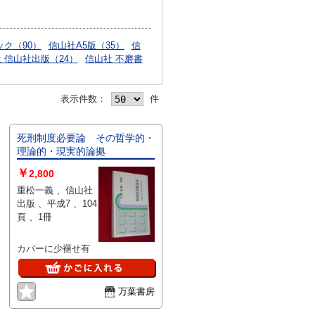
ク（90）
信山社A5版（35）
信
 信山社出版（24）
信山社 不磨書
表示件数：
件
死刑制度必要論 その哲学的・
理論的・現実的論拠
￥
2,800
重松一義 、信山社
出版 、平成7 、104
頁 、1冊
カバーに少褪せ有
万葉書房