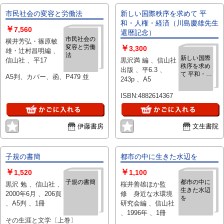
市民社会の変容と労働法
新しい国際秩序を求めて 平
和・人権・経済（川島慶雄先生
￥
7,560
還暦記念）
市民社会の
横井芳弘・篠原敏
変容と労働
￥
3,300
雄・辻村昌明編 、
法
新しい国際
信山社 、平17
黒沢満 編 、信山社
秩序を求め
出版 、平6.3 、
て 平和・人
A5判、カバー、函、P479 並
243p 、A5
権・経済
（川島慶雄
ISBN:4882614367
先生還暦記
念）
伊藤書房
文生書院
子規の書簡
都市の中に生きた水辺を
￥
￥
1,520
1,100
子規の書簡
都市の中に
黒沢 勉 、信山社 、
桜井善雄ほか監
生きた水辺
2000年6月 、206頁
修 身近な水環境
を
、A5判 、1冊
研究会編 、信山社
、1996年 、1冊
その生涯と文学〔上巻〕