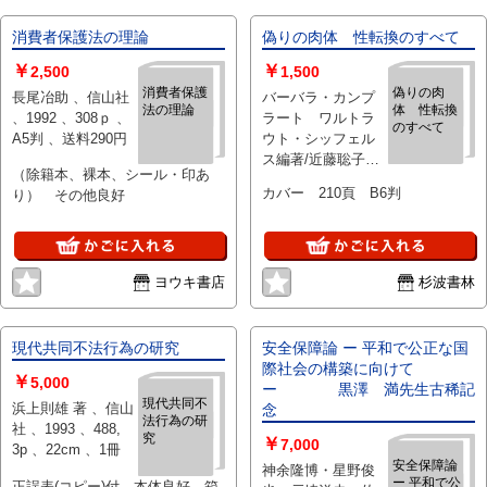
消費者保護法の理論
偽りの肉体 性転換のすべて
￥
￥
2,500
1,500
消費者保護
偽りの肉
長尾冶助 、信山社
バーバラ・カンプ
法の理論
体 性転換
、1992 、308ｐ 、
ラート ワルトラ
のすべて
A5判 、送料290円
ウト・シッフェル
ス編著/近藤聡子訳
（除籍本、裸本、シール・印あ
、信山社 、1998年
カバー 210頁 B6判
り） その他良好
(平成10年) 、1冊
ヨウキ書店
杉波書林
現代共同不法行為の研究
安全保障論 ー 平和で公正な国
際社会の構築に向けて
￥
5,000
ー 黒澤 満先生古稀記
現代共同不
浜上則雄 著 、信山
念
法行為の研
社 、1993 、488,
究
￥
7,000
3p 、22cm 、1冊
安全保障論
神余隆博・星野俊
ー 平和で公
正誤表(コピー)付 本体良好 箱