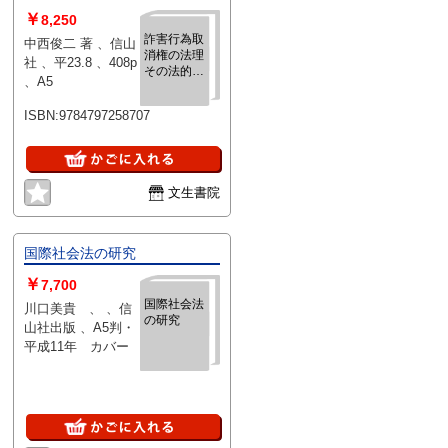
￥
8,250
詐害行為取
中西俊二 著 、信山
消権の法理
社 、平23.8 、408p
その法的性
、A5
質と効果論
を中心とし
ISBN:9784797258707
て
文生書院
国際社会法の研究
￥
7,700
国際社会法
川口美貴 、 、信
の研究
山社出版 、A5判・
平成11年 カバー