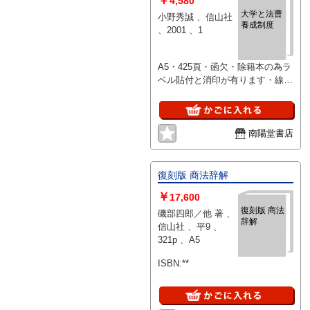
￥
4,580
大学と法曹
小野秀誠 、信山社
養成制度
、2001 、1
A5・425頁・函欠・除籍本の為ラ
ベル貼付と消印が有ります・線引
き書込みなし
南陽堂書店
復刻版 商法辞解
￥
17,600
復刻版 商法
磯部四郎／他 著 、
辞解
信山社 、平9 、
321p 、A5
ISBN:**