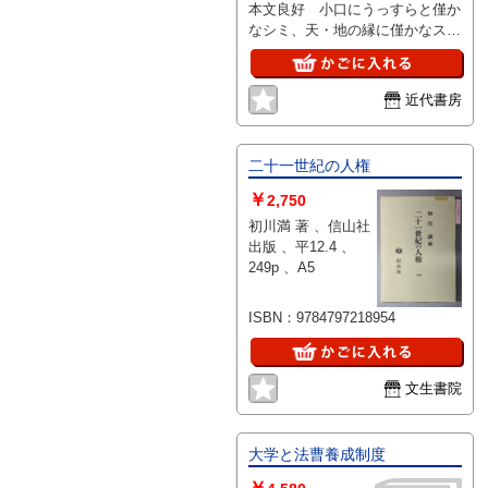
本文良好 小口にうっすらと僅か
なシミ、天・地の縁に僅かなスレ
有 箱（少ヤケ有）
近代書房
二十一世紀の人権
￥
2,750
初川満 著 、信山社
出版 、平12.4 、
249p 、A5
ISBN：9784797218954
文生書院
大学と法曹養成制度