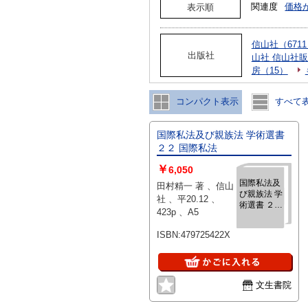
関連度
価格
表示順
信山社（671
出版社
山社 信山社販
房（15）
コンパクト表示
すべて
国際私法及び親族法 学術選書
２２ 国際私法
￥
6,050
国際私法及
田村精一 著 、信山
び親族法 学
社 、平20.12 、
術選書 ２２
423p 、A5
国際私法
ISBN:479725422X
文生書院