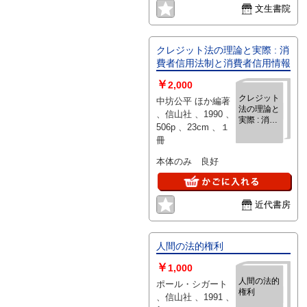
文生書院
クレジット法の理論と実際 : 消
費者信用法制と消費者信用情報
￥
2,000
クレジット
中坊公平 ほか編著
法の理論と
、信山社 、1990 、
実際 : 消費
506p 、23cm 、１
者信用法制
冊
と消費者信
用情報
本体のみ 良好
近代書房
人間の法的権利
￥
1,000
人間の法的
ポール・シガート
権利
、信山社 、1991 、