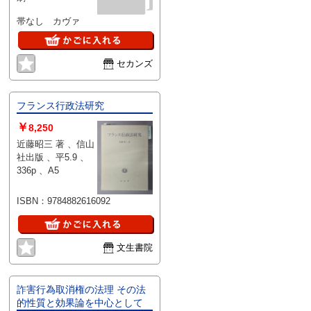
ットワーク
—自然生態
帯なし カヴァ
系のしくみ
とその守り
方
セカンズ
フランス行政法研究
￥
8,250
近藤昭三 著 、信山
社出版 、平5.9 、
336p 、A5
ISBN：9784882616092
文生書院
詐害行為取消権の法理 その法
的性質と効果論を中心として