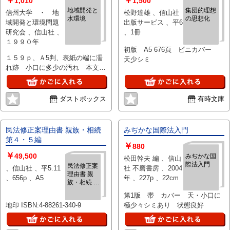
￥
￥
1,010
1,500
地域開発と
集団的理想
信州大学 ・ 地
松野達雄 、信山社
水環境
の思想化
域開発と環境問題
出版サービス 、平6
研究会 、信山社 、
、1冊
１９９０年
初版 A5 676頁 ビニカバー
１５９ｐ、Ａ5判、表紙の端に濡
天少シミ
れ跡 小口に多少の汚れ 本文は
綺麗です。
ダストボックス
有時文庫
民法修正案理由書 親族・相続
みぢかな国際法入門
第４・５編
￥
880
￥
49,500
みぢかな国
松田幹夫 編 、信山
際法入門
民法修正案
、信山社 、平5.11
社 不磨書房 、2004
理由書 親
、656p 、A5
年 、227p 、22cm
族・相続 第
４・５編
第1版 帯 カバー 天・小口に
地印 ISBN:4-88261-340-9
極少々シミあり 状態良好