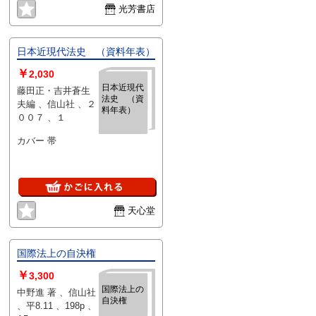
光芳書店
日本近現代法史 （資料年表）
￥
2,030
日本近現代
藤田正・吉井蒼生
法史 （資
夫編 、信山社 、２
料年表）
００７ 、１
カバー 帯
天心堂
国際法上の自決権
￥
3,300
国際法上の
中野進 著 、信山社
自決権
、平8.11 、198p 、