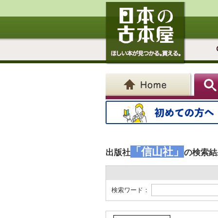
「信山社」
出版社
の検索結
検索ワード：