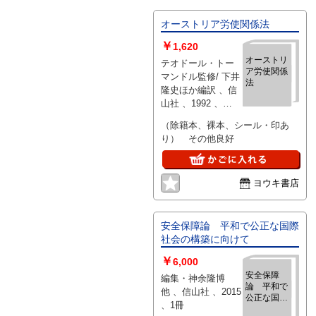
オーストリア労使関係法
￥
1,620
オーストリ
テオドール・トー
ア労使関係
マンドル監修/ 下井
法
隆史ほか編訳 、信
山社 、1992 、
285+22ｐ 、A5判
（除籍本、裸本、シール・印あ
、送料290円
り） その他良好
ヨウキ書店
安全保障論 平和で公正な国際
社会の構築に向けて
￥
6,000
安全保障
編集・神余隆博
論 平和で
他 、信山社 、2015
公正な国際
、1冊
社会の構築