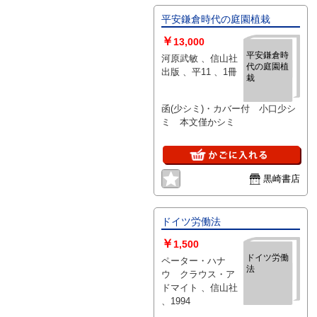
平安鎌倉時代の庭園植栽
￥
13,000
平安鎌倉時
河原武敏 、信山社
代の庭園植
出版 、平11 、1冊
栽
函(少シミ)・カバー付 小口少シ
ミ 本文僅かシミ
黒崎書店
ドイツ労働法
￥
1,500
ドイツ労働
ペーター・ハナ
法
ウ クラウス・ア
ドマイト 、信山社
、1994