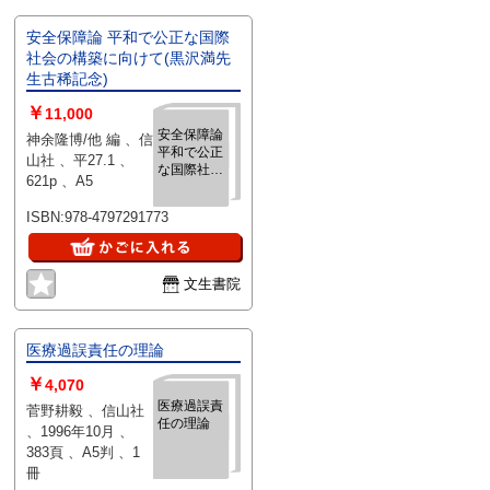
安全保障論 平和で公正な国際
社会の構築に向けて(黒沢満先
生古稀記念)
￥
11,000
安全保障論
神余隆博/他 編 、信
平和で公正
山社 、平27.1 、
な国際社会
621p 、A5
の構築に向
けて(黒沢
ISBN:978-4797291773
満先生古稀
記念)
文生書院
医療過誤責任の理論
￥
4,070
医療過誤責
菅野耕毅 、信山社
任の理論
、1996年10月 、
383頁 、A5判 、1
冊