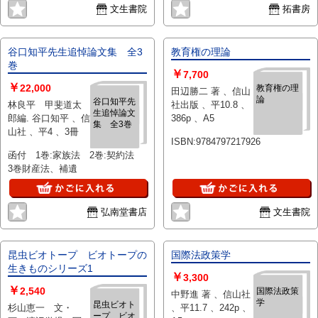
文生書院
拓書房
谷口知平先生追悼論文集 全3
教育権の理論
巻
￥
7,700
￥
22,000
教育権の理
田辺勝二 著 、信山
論
谷口知平先
林良平 甲斐道太
社出版 、平10.8 、
生追悼論文
郎編. 谷口知平 、信
386p 、A5
集 全3巻
山社 、平4 、3冊
ISBN:9784797217926
函付 1巻:家族法 2巻:契約法
3巻財産法、補遺
弘南堂書店
文生書院
昆虫ビオトープ ビオトープの
国際法政策学
生きものシリーズ1
￥
3,300
￥
2,540
国際法政策
中野進 著 、信山社
学
昆虫ビオト
杉山恵一 文・
、平11.7 、242p 、
ープ ビオ