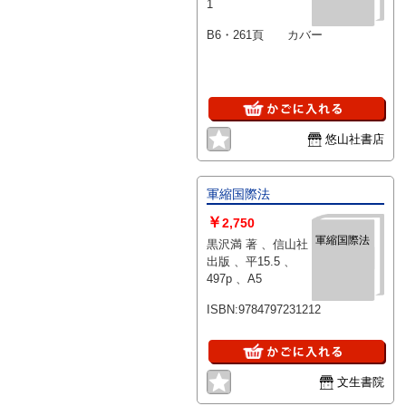
1
B6・261頁 カバー
悠山社書店
軍縮国際法
￥
2,750
軍縮国際法
黒沢満 著 、信山社
出版 、平15.5 、
497p 、A5
ISBN:9784797231212
文生書院