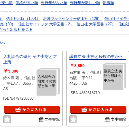
が安い順
価格が高い順
刊行年が古い順
刊行年が新しい順
新着順
1）
信山社出版（1991）
岩波ブックセンター信山社（126）
信山社サイテッ
売（30）
信山社サイテック 大学図書（2）
信山社 大学図書（27）
信山社
もっと出版社を見る
表示
入札談合の研究 その実態と防
議員立法 実務と経験の中から
止策
￥
3,850
￥
3,300
議員立法 実
石村健 著 、信山社
務と経験の
入札談合の
鈴木満 著 、信山社
出版 、平9.11 、
中から
研究 その実
、平13.7 、366p 、
442p 、A5
態と防止策
A5
ISBN:4882618710
ISBN:4797230630
文生書院
文生書院