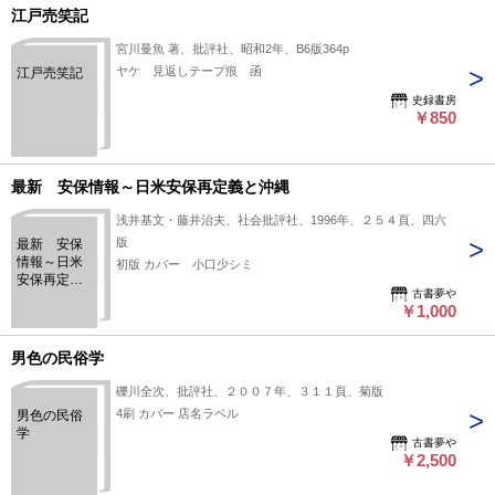
江戸売笑記
宮川曼魚 著、批評社、昭和2年、B6版364p
ヤケ 見返しテープ痕 函
江戸売笑記
史録書房
￥850
最新 安保情報～日米安保再定義と沖縄
浅井基文・藤井治夫、社会批評社、1996年、２５４頁、四六
版
最新 安保
情報～日米
初版 カバー 小口少シミ
安保再定義
古書夢や
と沖縄
￥1,000
男色の民俗学
礫川全次、批評社、２００７年、３１１頁、菊版
4刷 カバー 店名ラベル
男色の民俗
学
古書夢や
￥2,500