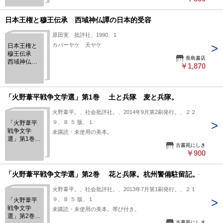
日本王権と穆王伝承 西域神仏譚の日本的受容
原田実、批評社、1990、1
カバーヤケ 天ヤケ
日本王権と
穆王伝承
長島書店
西域神仏譚
￥1,870
の日本的受
容
「火野葦平戦争文学選」第1巻 土と兵隊 麦と兵隊。
火野葦平。、社会批評社。、2014年9月第2刷発行。、２２
９、Ｂ ５ 版、１
「火野葦平
戦争文学
未購読・未使用の美本。
選」第1巻
古書苑にしき
土と兵
￥900
隊 麦と兵
隊。
「火野葦平戦争文学選」第2巻 花と兵隊。杭州警備駐留記。
火野葦平。、社会批評社。、2013年7月第1刷発行。、２１
９、Ｂ ５ 版、１
「火野葦平
戦争文学
未購読・未使用の美本。帯び付き。
選」第2巻
古書苑にしき