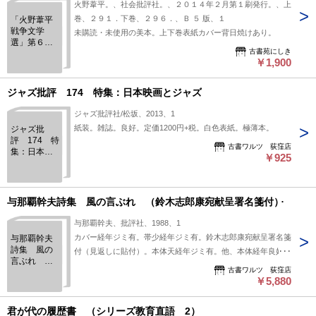
火野葦平。、社会批評社。、２０１４年２月第１刷発行。、上
巻、２９１．下巻、２９６．、Ｂ ５ 版、１
「火野葦平
戦争文学
未購読・未使用の美本。上下巻表紙カバー背日焼けあり。
選」第６
古書苑にしき
巻 革命前
￥1,900
後。 上巻
「火野葦平
戦争文学
ジャズ批評 174 特集：日本映画とジャズ
選」第７
巻 革命前
ジャズ批評社/松坂、2013、1
後。 下巻
紙装。雑誌。良好。定価1200円+税。白色表紙。極薄本。
ジャズ批
評 174 特
古書ワルツ 荻窪店
集：日本映
￥925
画とジャズ
与那覇幹夫詩集 風の言ぶれ （鈴木志郎康宛献呈署名箋付）
与那覇幹夫、批評社、1988、1
カバー経年ジミ有。帯少経年ジミ有。鈴木志郎康宛献呈署名箋
与那覇幹夫
詩集 風の
付（見返しに貼付）。本体天経年ジミ有。他、本体経年良好。
言ぶれ
附録付。初版。定価1800円。緑色カバー。極薄本。（第一詩
古書ワルツ 荻窪店
（鈴木志郎
集）。
￥5,880
康宛献呈署
名箋付）
君が代の履歴書 （シリーズ教育直語 2）