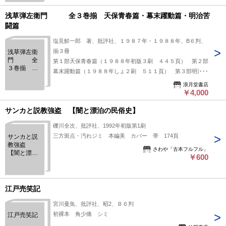
浅草弾左衛門 全３巻揃 天保青春篇・幕末躍動篇・明治苦
闘篇
塩見鮮一郎 著、批評社、１９８７年・１９８８年、B６判、
揃３冊
浅草弾左衛
門 全
第１部天保青春篇（１９８８年初版３刷 ４４５頁） 第２部
３巻揃 天
幕末躍動篇（１９８８年しょ２刷 ５１１頁） 第３部明治苦
保青春篇・
闘篇（１９８７年初版１刷 ５９３頁） 各巻函 帯 Ｂ６
幕末躍動
浪月堂書店
判 初版 定価10900円
￥4,000
篇・明治苦
闘篇
サンカと説教強盗 【闇と漂泊の民俗史】
礫川全次、批評社、1992年初版第1刷
三方斑点・汚れジミ 本編美 カバー 帯 174頁
サンカと説
教強盗
さわや「古本フルフル」
【闇と漂泊
￥600
の民俗
史】
江戸売笑記
宮川曼魚、批評社、昭2、Ｂ６判
初裸本 角少痛 シミ
江戸売笑記