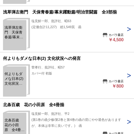
新研究-サン
カ学と三角
寛
浅草弾左衛門 天保青春篇/幕末躍動篇/明治苦闘篇 全3部揃
塩見鮮一郎、批評社、昭63
(定価合計11,227) 総1,549頁 函
浅草弾左衛
門 天保青
カバラ書店
春篇/幕末躍
￥4,500
動篇/明治苦
闘篇 全3部
揃
何よりもダメな日本(2) 文化状況への発言
菅孝行、批評社、昭57
カバー付 初版
何よりもダ
メな日本(2)
カバラ書店
文化状況へ
￥800
の発言
北条百歳 花の小田原 全4冊揃
塩見鮮一郎、批評社、平2
(第1巻の函少修/第2巻と第4巻の函の背にやや退色があります
北条百歳
花の小田
が、本体は非常に良いです。) 函
原 全4冊
カバラ書店