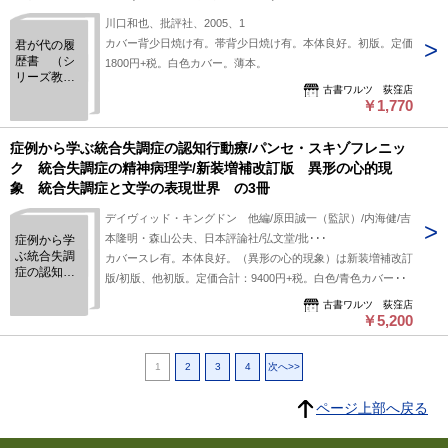
川口和也、批評社、2005、1
カバー背少日焼け有。帯背少日焼け有。本体良好。初版。定価
君が代の履
歴書 （シ
1800円+税。白色カバー。薄本。
リーズ教育
古書ワルツ 荻窪店
直語 2）
￥1,770
症例から学ぶ統合失調症の認知行動療/パンセ・スキゾフレニッ
ク 統合失調症の精神病理学/新装増補改訂版 異形の心的現
象 統合失調症と文学の表現世界 の3冊
デイヴィッド・キングドン 他編/原田誠一（監訳）/内海健/吉
本隆明・森山公夫、日本評論社/弘文堂/批･･･
症例から学
ぶ統合失調
カバースレ有。本体良好。（異形の心的現象）は新装増補改訂
症の認知行
版/初版、他初版。定価合計：9400円+税。白色/青色カバー。
動療/パン
セ・スキゾ
古書ワルツ 荻窪店
￥5,200
フレニッ
ク 統合失
調症の精神
病理学/新装
1
2
3
4
次へ>>
増補改訂
版 異形の
ページ上部へ戻る
心的現象
統合失調症