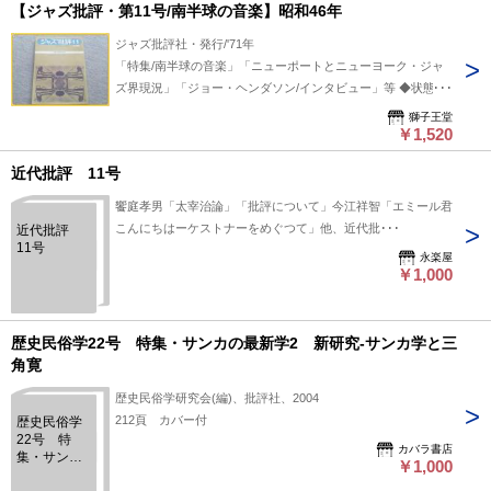
【ジャズ批評・第11号/南半球の音楽】昭和46年
ジャズ批評社・発行/'71年
「特集/南半球の音楽」「ニューポートとニューヨーク・ジャ
ズ界現況」「ジョー・ヘンダソン/インタビュー」等 ◆状態 経
年によるヤケ・シミ・汚れ・折れ・角スレシワ寄り折れ等あ
獅子王堂
り。背表紙ヤケ大あり。
￥1,520
近代批評 11号
饗庭孝男「太宰治論」「批評について」今江祥智「エミール君
こんにちはーケストナーをめぐつて」他、近代批･･･
近代批評
11号
永楽屋
￥1,000
歴史民俗学22号 特集・サンカの最新学2 新研究-サンカ学と三
角寛
歴史民俗学研究会(編)、批評社、2004
212頁 カバー付
歴史民俗学
22号 特
カバラ書店
集・サンカ
￥1,000
の最新学2