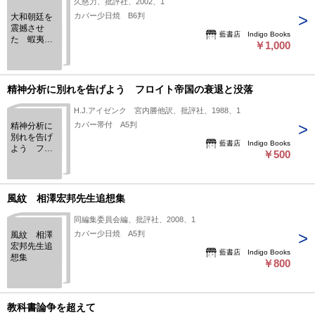
久慈力、批評社、2002、1
カバー少日焼 B6判
大和朝廷を
震撼させ
藍書店 Indigo Books
た 蝦夷・
￥1,000
アテルイの
戦い
精神分析に別れを告げよう フロイト帝国の衰退と没落
H.J.アイゼンク 宮内勝他訳、批評社、1988、1
カバー帯付 A5判
精神分析に
別れを告げ
藍書店 Indigo Books
よう フロ
￥500
イト帝国の
衰退と没落
風紋 相澤宏邦先生追想集
同編集委員会編、批評社、2008、1
カバー少日焼 A5判
風紋 相澤
宏邦先生追
藍書店 Indigo Books
想集
￥800
教科書論争を超えて