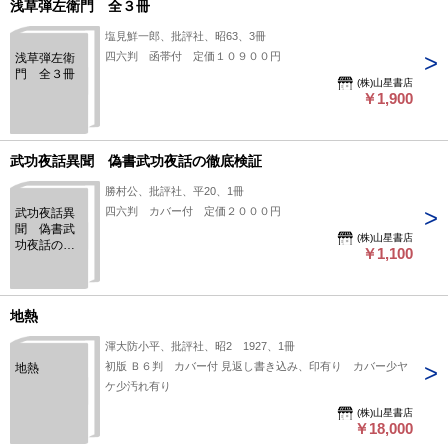
欄の「中古品（並）」という表現は考慮にいれないで下さい。
浅草弾左衛門 全３冊
痛みなどの瑕疵につきましては、解説欄等をご参考にして下さ
塩見鮮一郎、批評社、昭63、3冊
い。状態表記の無いものは特に問題なく良好とお考え下さ
四六判 函帯付 定価１０９００円
浅草弾左衛
い。:
門 全３冊
(株)山星書店
￥1,900
武功夜話異聞 偽書武功夜話の徹底検証
勝村公、批評社、平20、1冊
四六判 カバー付 定価２０００円
武功夜話異
聞 偽書武
(株)山星書店
功夜話の徹
￥1,100
底検証
地熱
渾大防小平、批評社、昭2 1927、1冊
初版 Ｂ６判 カバー付 見返し書き込み、印有り カバー少ヤ
地熱
ケ少汚れ有り
(株)山星書店
￥18,000