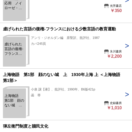
応用 ノイ
光芳書店
ローゼ・心
￥350
身症・そう
うつ病
虐げられた言語の復権-フランスにおける少数言語の教育運動
アンリ・ジオルダン編 原聖訳、批評社、1987
カバ245頁
虐げられた
言語の復権-
氷川書房
フランスに
￥2,200
おける少数
言語の教育
運動
上海物語 第1部 顔のない城 上 1930年上海 上 ＜上海物語
第1部＞
小泉 譲【著】、批評社、1990年、B6版421p
函 帯
上海物語
第1部 顔の
史録書房
ない城
￥1,010
上 1930年
上海 上 ＜上
海物語 第1
部＞
弾左衛門制度と賤民文化