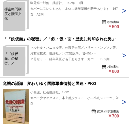
塩見鮮一郎他、批評社、1992年、1冊
カバーにヌレシミあり 本体に経年茶斑が若干あります 167
弾左衛門制
度と賤民文
頁 A5判
化
杉波書林
￥500
「『鉄仮面』の秘密」／「鉄・仮・面：歴史に封印された男」
マルセル・パニョル著、佐藤房吉訳／ハリー・トンプソン著、
月村澄枝訳、批評社／JICC出版局、昭和51･･･
「『鉄仮
面』の秘
２冊セット 経年茶斑が若干あります カバー Ｂ６判
密」／
杉波書林
「鉄・仮・
￥800
面：歴史に
封印された
男」
危機の認識 変わりゆく国際軍事情勢と国連・PKO
小西誠、社会批評社、1992
カバー少ヤケクスミ、本上部少クスミ、小口小点シミ一つ、並
良
(広島)大学堂書店
￥700