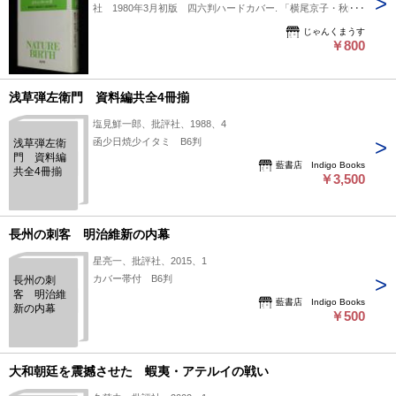
社 1980年3月初版 四六判ハードカバー. 「横尾京子・秋山
洋子・山田美津子 訳」407p. ■状態■並 カバー少汚れシミ、
じゃんくまうす
端少痛み、少背ヤケ、小口少ヤケシミ. ■発送方法■（海外発送
￥800
はいたしません） クリックポスト（追跡番号あり） （ほかの
商品とまとめて発送の場合、上記でお送りできない場合がござ
浅草弾左衛門 資料編共全4冊揃
います）
塩見鮮一郎、批評社、1988、4
函少日焼少イタミ B6判
浅草弾左衛
門 資料編
藍書店 Indigo Books
共全4冊揃
￥3,500
長州の刺客 明治維新の内幕
星亮一、批評社、2015、1
カバー帯付 B6判
長州の刺
客 明治維
藍書店 Indigo Books
新の内幕
￥500
大和朝廷を震撼させた 蝦夷・アテルイの戦い