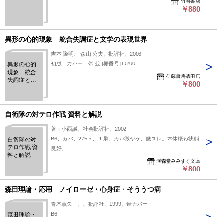
竹岡書店
￥880
異形の心的現象 統合失調症と文学の表現世界
吉本 隆明、 森山 公夫、批評社、2003
初版 カバー 帯 並 [棚番号]10200
異形の心的
現象 統合
伊藤書房清田店
失調症と文
￥800
学の表現世
界
自衛隊の対テロ作戦 資料と解説
著：小西誠、社会批評社、2002
B6、カバ、275ｐ、１刷。カバ微ヤケ、微スレ。本体概ね状態
自衛隊の対
テロ作戦 資
良好。
料と解説
渓森堂みみずく文庫
￥800
森田理論・応用 ノイローゼ・心身症・そううつ病
青木薫久 、、批評社、1999、帯カバー
B6
森田理論・