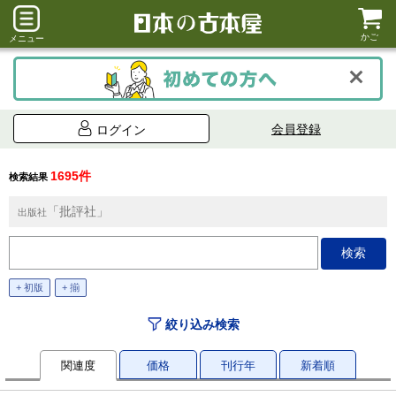
かご
メニュー
会員登録
ログイン
1695件
検索結果
「批評社」
出版社
+ 初版
+ 揃
絞り込み検索
関連度
価格
刊行年
新着順