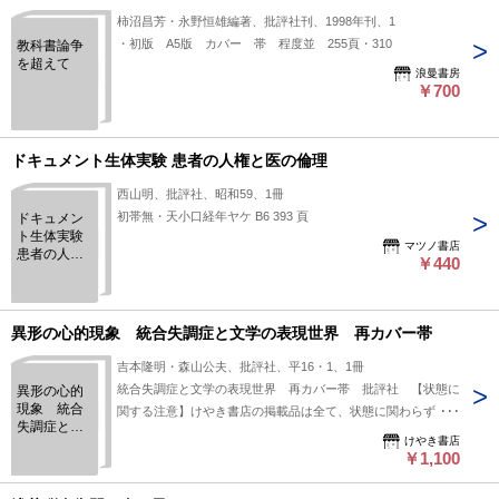
柿沼昌芳・永野恒雄編著、批評社刊、1998年刊、1
・初版 A5版 カバー 帯 程度並 255頁・310
教科書論争
を超えて
浪曼書房
￥700
ドキュメント生体実験 患者の人権と医の倫理
西山明、批評社、昭和59、1冊
初帯無・天小口経年ヤケ B6 393 頁
ドキュメン
ト生体実験
マツノ書店
患者の人権
￥440
と医の倫理
異形の心的現象 統合失調症と文学の表現世界 再カバー帯
吉本隆明・森山公夫、批評社、平16・1、1冊
統合失調症と文学の表現世界 再カバー帯 批評社 【状態に
異形の心的
現象 統合
関する注意】けやき書店の掲載品は全て、状態に関わらず「中
失調症と文
古品（並）」と表示されています。「日本の古本屋」は６段階
けやき書店
学の表現世
の「状態」表記が必須となりましたが、当店の扱う商品の特質
￥1,100
界 再カバ
上、状態の簡易な区分けは適切ではない（不可能な）為、状態
ー帯