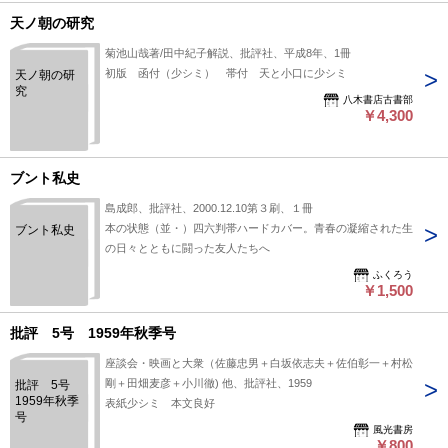
天ノ朝の研究
菊池山哉著/田中紀子解説、批評社、平成8年、1冊
初版 函付（少シミ） 帯付 天と小口に少シミ
天ノ朝の研
究
八木書店古書部
￥4,300
ブント私史
島成郎、批評社、2000.12.10第３刷、１冊
本の状態（並・）四六判帯ハードカバー。青春の凝縮された生
ブント私史
の日々とともに闘った友人たちへ
ふくろう
￥1,500
批評 5号 1959年秋季号
座談会・映画と大衆（佐藤忠男＋白坂依志夫＋佐伯彰一＋村松
剛＋田畑麦彦＋小川徹) 他、批評社、1959
批評 5号
1959年秋季
表紙少シミ 本文良好
号
風光書房
￥800