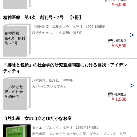
揃
￥6,000
精神医療 第4次 創刊号～7号 【7冊】
『精神医療』編集委員会、批評社、1992-1995年
表紙少ヤケスレ。中表紙に個人印
精神医療
第4次 創刊
相澤書店
号～7号
￥5,500
【7冊】
「排除と包摂」の社会学的研究差別問題における自我・アイデン
ティティ
八木晃介、批評社、2000年
カバー(少スレくすみ)。
「排除と包
摂」の社会
相澤書店
学的研究差
￥1,500
別問題にお
ける自我・
アイデンテ
ィティ
自然出産 女の自立とゆたかなお産
ダナエ・ブルック、批評社、1980年3月初版
自然出産 女の自立とゆたかなお産 ダナエ・ブルック 批評