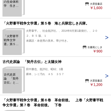
の生命体科
大雲堂書店
学 生き延
￥1,600
びるための
理論（文化
生態学叢書
２）
「火野葦平戦争文学選」第５巻 海と兵隊悲しき兵隊。
火野葦平。、社会批評社。、2014年8月第1刷発行。、２０
２、Ｂ ５ 版、１
「火野葦平
戦争文学
未購読・未使用の美本。帯び付き。
選」第５
古書苑にしき
巻 海と兵
￥900
隊悲しき兵
隊。
古代史原論 「契丹古伝」と太陽女神
田中勝也、批評社、昭62、1冊
裸本、シミ汚れ Ａ５ ３５７
古代史原
論 「契丹
大雲堂書店
古伝」と太
￥1,200
陽女神
「火野葦平戦争文学選」第６巻 革命前後。 上巻「火野葦平戦
争文学選」第７巻 革命前後。 下巻