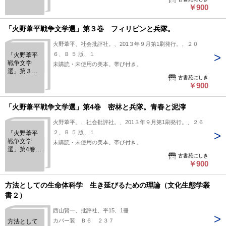
花と兵
￥900
隊。杭州警
備駐留記。
「火野葦平戦争文学選」第３巻 フィリピンと兵隊。
火野葦平、社会批評社。、201３年９月第1刷発行。、２０
６、Ｂ ５ 版、１
「火野葦平
戦争文学
未購読・未使用の美本。帯び付き。
選」第３
古書苑にしき
巻 フィリ
￥900
ピンと兵
隊。
「火野葦平戦争文学選」第4巻 密林と兵隊。青春と泥濘
火野葦平。、社会批評社。、201３年９月第1刷発行。、２６
２、Ｂ ５ 版、１
「火野葦平
戦争文学
未購読・未使用の美本。帯び付き。
選」第4巻
古書苑にしき
密林と兵
￥900
隊。青春と
泥濘
方法としての生命体科学 生き延びるための理論（文化生態学叢
書２）
西山賢一、批評社、平15、1冊
カバー装 Ｂ６ ２３７
方法として