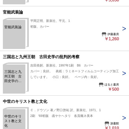
官能武装論
平岡正明、新泉社、平元、1
初版、カバー
官能武装論
伊藤書房
￥1,260
三国志と九州王朝 古田史学の批判的考察
吉田堯躬、新泉社、1997年1刷 B6 カバー
カバー：良好。 表紙：ラミネートフィルムコーティング加工
三国志と九
州王朝 古
しています。 小口：良好。 ページ内：良好。
田史学の批
ほると書房
判的考察
￥500
中世のキリスト教と文化
Ｃ．ドウソン 著／野口啓祐 訳、新泉社、1971、1
2刷 '69初版 函ヤケヘタリ 各頁概ネ美本
中世のキリ
スト教と文
游書館
化
￥1,010