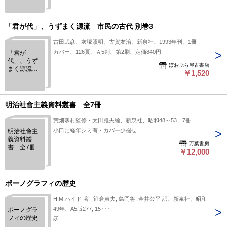
「君が代」、うずまく源流 市民の古代 別巻3
古田武彦、灰塚照明、古賀友治、新泉社、1993年刊、1冊
カバー、126頁、Ａ5判、第2刷、定価840円
「君が
代」、うず
ぼおぶら屋古書店
まく源流
￥1,520
市民の古代
別巻3
明治社會主義資料叢書 全7冊
荒畑寒村監修・太田雅夫編、新泉社、昭和48～53、7冊
小口に経年シミ有・カバー少褪せ
明治社會主
義資料叢
万葉書房
書 全7冊
￥12,000
ポーノグラフィの歴史
H.M.ハイド 著 ; 笹倉貞夫, 島岡将, 金井公平 訳、新泉社、昭和
49年、A5版277, 15･･･
ポーノグラ
フィの歴史
函