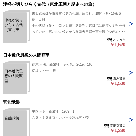
津軽が切りひらく古代（東北王朝と歴史への旅）
古田武彦ほか市民古代史の会編、新泉社、1994・6・15第５
刷、１冊
津軽が切り
ひらく古代
本の状態（並・小口シミ僅）選書判。東日流は高度な文明を持
（東北王朝
っていた。東北の古代史から近畿天皇家一言史観でゆがめられ
と歴史への
た日本古代史を
旅）
ふくろう
￥1,520
日本近代思想の人間類型
鈴木正 著、新泉社、昭和48、261p、19cm
初版 カバー 良
日本近代思
想の人間類
真理書房
型
￥1,500
官能武装
平岡正明、新泉社、1989、1
Ａ５・３５８頁・カバー少汚れ有・帯
官能武装
南陽堂書店
￥1,280