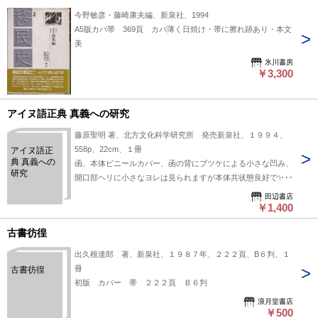
今野敏彦・藤崎康夫編、新泉社、1994
A5版カバ帯 369頁 カバ薄く日焼け・帯に擦れ跡あり・本文
美
氷川書房
￥3,300
アイヌ語正典 真義への研究
藤原聖明 著、北方文化科学研究所 発売新泉社、１９９４、
558p、22cm、１冊
アイヌ語正
典 真義への
函、本体ビニールカバー、函の背にブツケによる小さな凹み、
研究
開口部ヘリに小さなヨレは見られますが本体共状態良好です、
送料レターパックプラス
田辺書店
￥1,400
古書彷徨
出久根達郎 著、新泉社、１９８７年、２２２頁、B６判、１
冊
古書彷徨
初版 カバー 帯 ２２２頁 Ｂ６判
浪月堂書店
￥500