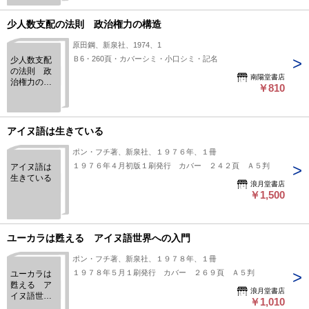
少人数支配の法則 政治権力の構造
原田鋼、新泉社、1974、1
Ｂ6・260頁・カバーシミ・小口シミ・記名
少人数支配
の法則 政
南陽堂書店
治権力の構
￥810
造
アイヌ語は生きている
ポン・フチ著、新泉社、１９７６年、１冊
１９７６年４月初版１刷発行 カバー ２４２頁 Ａ５判
アイヌ語は
生きている
浪月堂書店
￥1,500
ユーカラは甦える アイヌ語世界への入門
ポン・フチ著、新泉社、１９７８年、１冊
１９７８年５月１刷発行 カバー ２６９頁 Ａ５判
ユーカラは
甦える ア
浪月堂書店
イヌ語世界
￥1,010
への入門