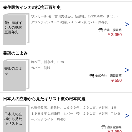
先住民族インカの抵抗五百年史
ワンカール 著 吉田秀穂 訳、新泉社、1993/04/05 (H5)、1
タワンティンスーユの闘い Ａ５ 412頁 カバー 保存良
先住民族イ
ンカの抵抗
古書 彦書房
五百年史
￥3,050
書架のこよみ
鈴木正、新泉社、1979
カバー 初版
書架のこよ
み
株式会社 西田書店
￥550
日本人の立場から見たキリスト教の根本問題
久野晉良著、新泉社、１９９９年、２９１頁、A５判、１冊
１９９９年１刷発行 カバー 帯 ２９１頁 A５判 〒レタ
日本人の立
場から見た
ーパックライト 駒463
キリスト教
浪月堂書店
の根本問題
￥3,050