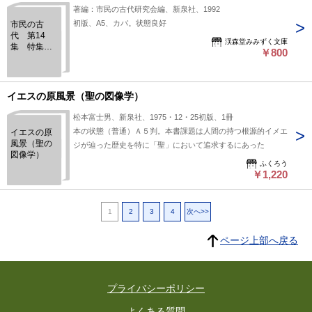
著編：市民の古代研究会編、新泉社、1992
初版、A5、カバ。状態良好
市民の古
代 第14
渓森堂みみずく文庫
集 特集・
￥800
倭人伝と邪
馬壹国
イエスの原風景（聖の図像学）
松本富士男、新泉社、1975・12・25初版、1冊
本の状態（普通）Ａ５判。本書課題は人間の持つ根源的イメエ
イエスの原
風景（聖の
ジが辿った歴史を特に「聖」において追求するにあった
図像学）
ふくろう
￥1,220
1
2
3
4
次へ>>
ページ上部へ戻る
プライバシーポリシー
よくある質問