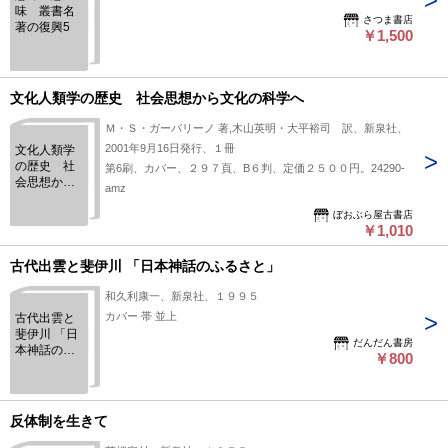
味 叢書名
さつま書店
著の復興5
￥1,500
文化人類学の歴史 社会思想から文化の科学へ
Ｍ・Ｓ・ガーバリーノ 著,木山英明・大平裕司 訳、新泉社、
2001年9月16日発行、１冊
文化人類学
の歴史 社
第6刷、カバー、２９７頁、B６判、定価２５００円。24290-
会思想から
amz
文化の科学
へ
ぼおぶら屋古書店
￥1,010
古代出雲と斐伊川 「日本神話のふるさと」
和久利康一、新泉社、１９９５
カバー 帯 並上
古代出雲と
斐伊川 「日
だんだん書房
本神話のふ
￥800
るさと」
反体制を生きて