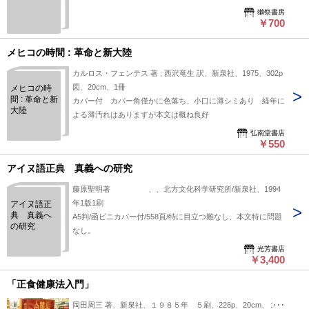
獺祭書房
￥700
メヒコの時間 : 革命と新大陸
カルロス・フェンテス 著 ; 西沢竜生 訳、新泉社、1975、302p
図、20cm、1冊
メヒコの時
間 : 革命と新
カバー付 カバー角僅かに色落ち、小口に薄シミあり 経年に
大陸
よる薄汚れはありますが本文は概ね良好
弘南堂書店
￥550
アイヌ語正典 真義への研究
藤原聖明著 、、北方文化科学研究所/新泉社、1994
年1版1刷
アイヌ語正
典 真義へ
A5判/函ビニカバー付/558頁/特に目立つ難なし、本文特に問題
の研究
なし。
光芳書店
￥3,400
「正食健康法入門」
岡田周三 著、新泉社、１９８５年 ５刷、226p、20cm、１冊