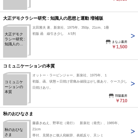
大正デモクラシー研究 : 知識人の思想と運動 増補版
太田雅夫 著、新泉社、1975年、350p、21cm、1冊
初版 函 線引き少し Ａ5判
大正デモク
ラシー研究 :
まなぶ書房
知識人の思
￥1,500
想と運動 増
補版
コミュニケーションの本質
オットー・ラービンジャー、新泉社、1975年、１
初版、函、状態＝日焼け背痛み値段はがし後あり、ケース少し
コミュニケ
ーションの
日焼けあり。
本質
羽陽書房
￥710
秋のおひなさま
藤森きぬえ、野草社（発行） 新泉社（発売）、1985年、
21cm
秋のおひな
さま
帯付、見開きに個人宛献辞、表紙反り、天シミ