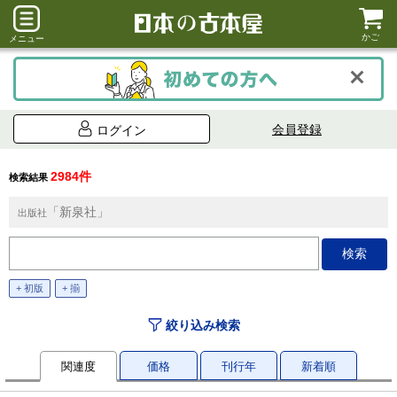
かご
メニュー
会員登録
ログイン
2984件
検索結果
「新泉社」
出版社
+ 初版
+ 揃
絞り込み検索
関連度
価格
刊行年
新着順