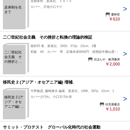
荒畑寒村、新泉社、１９７５
カバー、天地小口ヤケ
反体制を生
きて
書林堂
￥610
二〇世紀社会主義 その挫折と転換の理論的検証
植村邦 著、新泉社、2000、372p、22cm、1冊
初版 A5 カバー 帯 定価本体8000円 状態経年概ね普通
二〇世紀社
会主義 そ
古ほんや 板澤書房
の挫折と転
￥2,000
換の理論的
検証
移民史 2 (アジア・オセアニア編) 増補.
今野敏彦, 藤崎康夫 編著、新泉社、1996、287p、22cm、1
カバー少汚れ、小口天汚れ有
移民史 2 (ア
ジア・オセ
伏見屋書店
アニア編) 増
￥1,010
補.
サミット・プロテスト グローバル化時代の社会運動