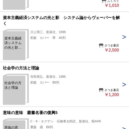
ふくろう
￥1,010
資本主義経済システムの光と影 システム論からヴェーバーを解
く
川上周三、新泉社、1998
初版 カバー 帯 A5判
資本主義経
済システム
さつま書店
の光と影
￥2,500
システム論
からヴェー
バーを解く
社会学の方法と理論
寺田篤弘、新泉社、1986
初版 カバー B6判
社会学の方
法と理論
さつま書店
￥1,200
意味の意味 叢書名著の復興5
C・K・オグデン 石橋孝太郎訳、新泉社、昭44年
重版 函 B6判
意味の意