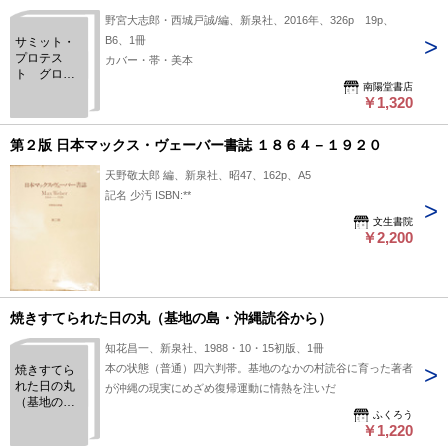
野宮大志郎・西城戸誠/編、新泉社、2016年、326p 19p、
B6、1冊
サミット・
プロテス
カバー・帯・美本
ト グロー
南陽堂書店
バル化時代
￥1,320
の社会運動
第２版 日本マックス・ヴェーバー書誌 １８６４－１９２０
天野敬太郎 編、新泉社、昭47、162p、A5
記名 少汚 ISBN:**
文生書院
￥2,200
焼きすてられた日の丸（基地の島・沖縄読谷から）
知花昌一、新泉社、1988・10・15初版、1冊
本の状態（普通）四六判帯。基地のなかの村読谷に育った著者
焼きすてら
れた日の丸
が沖縄の現実にめざめ復帰運動に情熱を注いだ
（基地の
ふくろう
島・沖縄読
￥1,220
谷から）