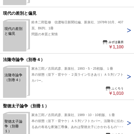
現代の差別と偏見
鈴木二郎監修 信濃毎日新聞社編、新泉社、1978年10月、407
頁、B6判、1冊
現代の差別
と偏見
問題の本質と実情
みずほ書房
￥1,100
法隆寺論争（別巻４）
家永三郎／古田武彦、新泉社、1993・5・25初版、１冊
本の状態（並下・背ヤケ・２頁ライン引きあり）Ａ５判ソフト
法隆寺論争
（別巻４）
カバー。
ふくろう
￥1,010
聖徳太子論争（別冊１）
家永三郎／古田武彦、新泉社、1989・10・10初版、１冊
本の状態（並下・背ヤケ）Ａ５判ソフトカバー。法隆寺に伝わ
聖徳太子論
争（別冊
るあの有名な釈迦三尊像。あれは聖徳太子にかかわるものでは
１）
なく・・