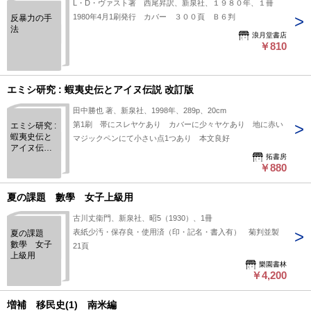
L・D・ヴァスト著 西尾昇訳、新泉社、１９８０年、１冊
1980年4月1刷発行 カバー ３００頁 Ｂ６判
反暴力の手
法
浪月堂書店
￥810
エミシ研究 : 蝦夷史伝とアイヌ伝説 改訂版
田中勝也 著、新泉社、1998年、289p、20cm
第1刷 帯にスレヤケあり カバーに少々ヤケあり 地に赤い
エミシ研究 :
蝦夷史伝と
マジックペンにて小さい点1つあり 本文良好
アイヌ伝説
拓書房
改訂版
￥880
夏の課題 數學 女子上級用
古川丈衞門、新泉社、昭5（1930）、1冊
表紙少汚・保存良・使用済（印・記名・書入有） 菊判並製
夏の課題
數學 女子
21頁
上級用
樂園書林
￥4,200
増補 移民史(1) 南米編