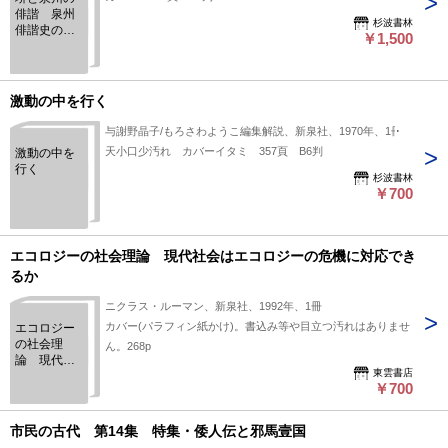
俳諧 泉州
杉波書林
俳諧史の研
￥1,500
究
激動の中を行く
与謝野晶子/もろさわようこ編集解説、新泉社、1970年、1冊
天小口少汚れ カバーイタミ 357頁 B6判
激動の中を
行く
杉波書林
￥700
エコロジーの社会理論 現代社会はエコロジーの危機に対応でき
るか
ニクラス・ルーマン、新泉社、1992年、1冊
カバー(パラフィン紙かけ)。書込み等や目立つ汚れはありませ
エコロジー
の社会理
ん。268p
論 現代社
東雲書店
会はエコロ
￥700
ジーの危機
に対応でき
るか
市民の古代 第14集 特集・倭人伝と邪馬壹国