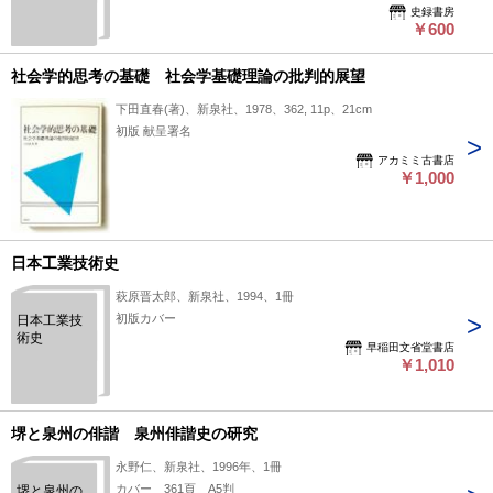
史録書房
￥600
社会学的思考の基礎 社会学基礎理論の批判的展望
下田直春(著)、新泉社、1978、362, 11p、21cm
初版 献呈署名
アカミミ古書店
￥1,000
日本工業技術史
萩原晋太郎、新泉社、1994、1冊
初版カバー
日本工業技
術史
早稲田文省堂書店
￥1,010
堺と泉州の俳諧 泉州俳諧史の研究
永野仁、新泉社、1996年、1冊
カバー 361頁 A5判
堺と泉州の