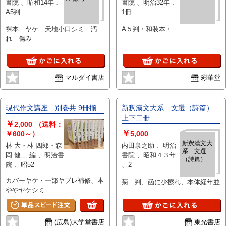
書院 、昭和14年 、
書院 、明治32年 、
A5判
1冊
裸本 ヤケ 天地小口シミ 汚
A５判・和装本・
れ 傷み
マルダイ書店
彩華堂
現代作文講座 別巻共 9冊揃
新釈漢文大系 文選（詩篇）
上下二冊
￥
2,000
（送料：
￥
￥600～）
5,000
新釈漢文大
林 大・林 四郎・森
内田泉之助 、明治
系 文選
岡 健二 編 、明治書
書院 、昭和４３年
（詩篇）
院 、昭52
、2
上下二冊
カバーヤケ・一部ヤブレ補修、本
菊 判、函に少擦れ、本体経年並
ややヤケシミ
(広島)大学堂書店
東光書店