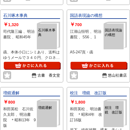
石川啄木事典
国語表現論の構想
￥
￥
1,320
700
石川啄木事
国語表現論
司代隆三編 、明治
江湖山恒明 、明治
典
の構想
書院 、昭和45年
書院 、S56 、1
函、本体小口にシミあり、送料は
A5-247頁・函
ゆうメールで３４０円、クロネコ
メール便で１６０円です。当店は
先払いを原則としておりますので
ご理解の上お願いします。
古書 香文堂
悠山社書店
増鏡通解
校注 増鏡 改訂版
￥
￥
800
1,800
増鏡通解
校注 増
和田英松 石川佐
和田英松 、明治書
鏡 改訂版
久太郎 、明治書
院 ＊昭和4年 改
院 ＊昭和13年 9
訂16版
版
並下 経年状態 裸本 天シミ