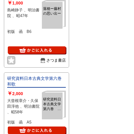
￥
1,000
落穂ー藤村
島崎静子 、明治書
の思い出ー
院 、昭47年
初版 函 B6
さつま書店
研究資料日本古典文学第六巻
和歌
￥
2,000
研究資料日
大曾根章介・久保
本古典文学
田淳他 、明治書院
第六巻 和
、昭58年
歌
初版 函 A5