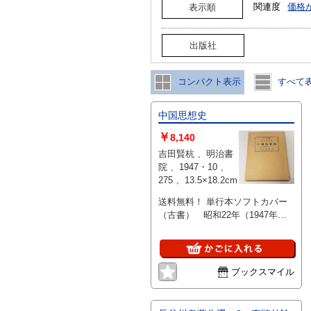
関連度
価格
表示順
出版社
コンパクト表示
すべて
中国思想史
￥
8,140
吉田賢杭 、明治書
院 、1947・10 、
275 、13.5×18.2cm
送料無料！ 単行本ソフトカバー
（古書） 昭和22年（1947年）
10月発行 275P 13.5×18.2cm 本
の状態：全体的にヤケ、目立つ破
損は特になし
ブックスマイル