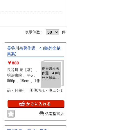
表示件数：
件
長谷川泉著作選 4 (鴎外文献
集纂)
￥
880
長谷川泉著
長谷川 泉【著】 、
作選 4 (鴎
明治書院 、平5 、
外文献集
866p 、19cm 、1冊
纂)
函・月報付 函薄汚れ・薄点シミ
弘南堂書店