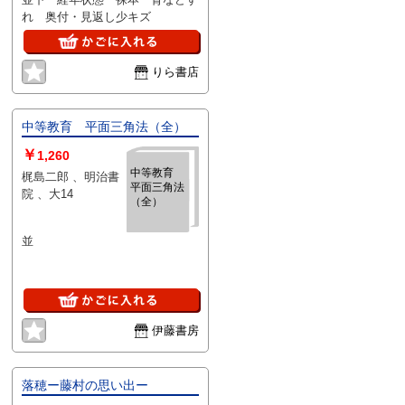
れ 奥付・見返し少キズ
りら書店
中等教育 平面三角法（全）
￥
1,260
中等教育
梶島二郎 、明治書
平面三角法
院 、大14
（全）
並
伊藤書房
落穂ー藤村の思い出ー