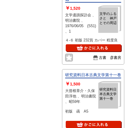
￥
1,520
文学のふる
文学遺蹟探訪会 、
さと 神戸
明治書院 、
とその周辺
1976/06/05 (S51)
、1
４-６ 初版 232頁 カバー 程度良
古書 彦書房
研究資料日本古典文学第十一巻
￥
1,500
研究資料日
大曾根章介・久保
本古典文学
田淳他 、明治書院
第十一巻
、昭59年
初版 函 A5