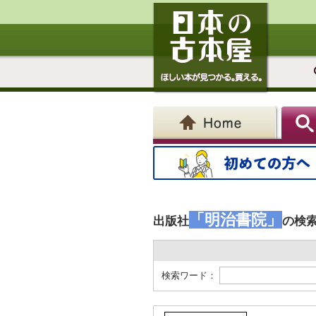
「明治書院」
出版社
の検
検索ワード：