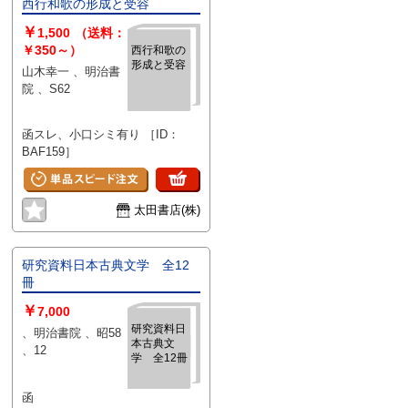
西行和歌の形成と受容
￥
1,500
（送料：
￥350～）
西行和歌の
形成と受容
山木幸一 、明治書
院 、S62
函スレ、小口シミ有り ［ID：
BAF159］
太田書店(株)
研究資料日本古典文学 全12
冊
￥
7,000
研究資料日
、明治書院 、昭58
本古典文
、12
学 全12冊
函