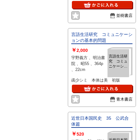
並樹書店
言語生活研究 コミュニケーシ
ョンの基本的問題
￥
2,000
言語生活研
宇野義方 、明治書
究 コミュ
院 、昭55 、364p
ニケーショ
、22cm
ンの基本的
問題
函少シミ 本体は美 初版
青木書店
近世日本国民史 35 公武合
体篇
￥
520
近世日本国