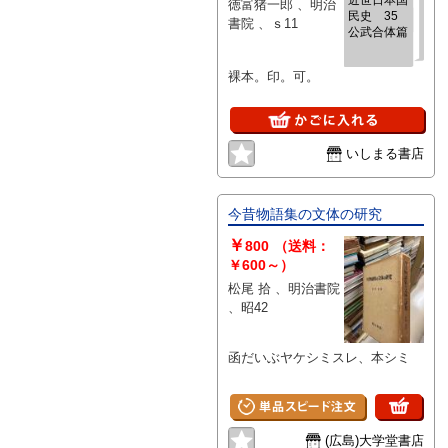
徳富猪一郎 、明治
民史 35
書院 、ｓ11
公武合体篇
裸本。印。可。
いしまる書店
今昔物語集の文体の研究
￥
800
（送料：
￥600～）
松尾 拾 、明治書院
、昭42
函だいぶヤケシミスレ、本シミ
(広島)大学堂書店