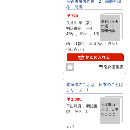
長谷川泉著作選 2 森鴎外論
考 涓滴
￥
770
長谷川泉著
長谷川 泉【著】 、
作選 2
明治書院 、平4 、
森鴎外論
478p 、19cm 、1冊
考 涓滴
函・月報付 函薄汚れ・点シミ
小口点シミ
弘南堂書店
北海道のことば 日本のことば
シリーズ 1
￥
1,300
北海道のこ
平山輝男 、明治書
とば 日本
院 、平9 、1
のことばシ
リーズ 1
カバ