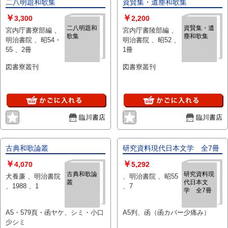
二八明題和歌集
資賢集・遺塵和歌集
￥
￥
3,300
2,200
二八明題和
資賢集・遺
宮内庁書寮部編 、
宮内庁書陵部編 、
歌集
塵和歌集
明治書院 、昭54・
明治書院 、昭52 、
55 、2冊
1冊
図書寮叢刊
図書寮叢刊
臨川書店
臨川書店
古典和歌論叢
研究資料現代日本文学 全7冊
￥
￥
4,070
5,292
古典和歌論
研究資料現
犬養廉 、明治書院
、明治書院 、昭55
叢
代日本文
、1988 、1
、7
学 全7冊
A5・579頁・函ヤケ、シミ・小口
A5判、函（函カバー少痛み）
少シミ