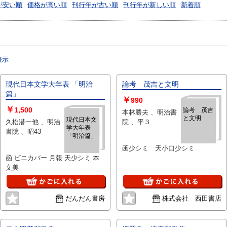
が安い順
価格が高い順
刊行年が古い順
刊行年が新しい順
新着順
表示
現代日本文学大年表 「明治
論考 茂吉と文明
篇」
￥
990
￥
1,500
論考 茂吉
本林勝夫 、明治書
と文明
現代日本文
久松潜一他 、明治
院 、平３
学大年表
書院 、昭43
「明治篇」
函少シミ 天小口少シミ
函 ビニカバー 月報 天少シミ 本
文美
だんだん書房
株式会社 西田書店