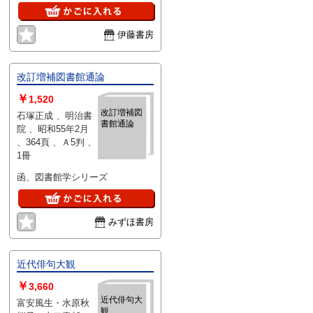
伊藤書房
改訂増補図書館通論
￥
1,520
改訂増補図
石塚正成 、明治書
書館通論
院 、昭和55年2月
、364頁 、Ａ5判 、
1冊
函、図書館学シリーズ
みずほ書房
近代俳句大観
￥
3,660
近代俳句大
富安風生・水原秋
観