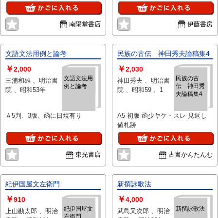
南陽堂書店
伊藤書房
文語文法用例と論考
民族の古伝 神田秀夫論稿集4
￥
￥
2,000
2,030
文語文法用
民族の古
三浦和雄 、明治書
神田秀夫 、明治書
例と論考
伝 神田秀
院 、昭和53年
院 、昭和59 、1
夫論稿集4
Ａ5判、3版、函に日焼有り
A5 初版 函少ヤケ・スレ 見返し
値札跡
東光書店
古書かんたんむ
紀伊国屋文左衛門
新撰詠歌法
￥
￥
910
4,000
紀伊国屋文
新撰詠歌法
上山勘太郎 、明治
武島又次郎 、明治
左衛門