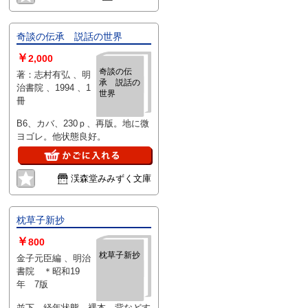
奇談の伝承 説話の世界
￥
2,000
奇談の伝
著：志村有弘 、明
承 説話の
治書院 、1994 、1
世界
冊
B6、カバ、230ｐ、再版。地に微
ヨゴレ。他状態良好。
渓森堂みみずく文庫
枕草子新抄
￥
800
枕草子新抄
金子元臣編 、明治
書院 ＊昭和19
年 7版
並下 経年状態 裸本 背などす