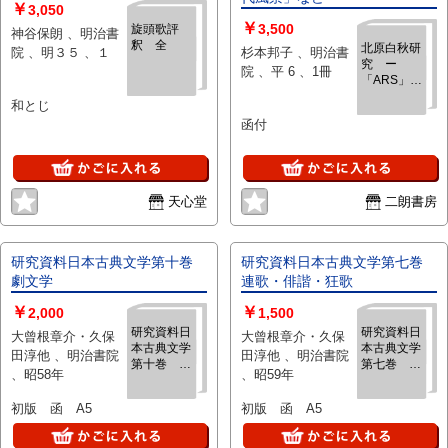
￥
3,050
￥
3,500
旋頭歌評
神谷保朗 、明治書
釈 全
北原白秋研
院 、明３５ 、１
杉本邦子 、明治書
究 ー
院 、平 6 、1冊
「ARS」
「近代風
和とじ
景」などー
函付
天心堂
二朗書房
研究資料日本古典文学第十巻
研究資料日本古典文学第七巻
劇文学
連歌・俳諧・狂歌
￥
￥
2,000
1,500
研究資料日
研究資料日
大曾根章介・久保
大曾根章介・久保
本古典文学
本古典文学
田淳他 、明治書院
田淳他 、明治書院
第十巻 劇
第七巻 連
、昭58年
、昭59年
文学
歌・俳諧・
狂歌
初版 函 A5
初版 函 A5