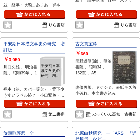
並 経年・状態まあまあ 裸本
りら書店
りら書店
平安期日本漢文学史の研究 増
古文真宝粋
訂版
￥
660
￥
3,050
簡野道明(編) 、明治
平安期日本
川口久雄 、明治書
書院 、昭和34 、
漢文学史の
院 、昭和39年 、1
152頁 、A5
研究 増訂
版
改修再版、ヤケシミ、表紙キズ角
裸本（箱、カバー等欠）・背下少
小破れ、本文書き込み
うすいラベル跡？・小口変色・書
き込み等無
第二書房
ぶっくいん高知 古書部
旋頭歌評釈 全
北原白秋研究 ー「ARS」「近
代風景」などー