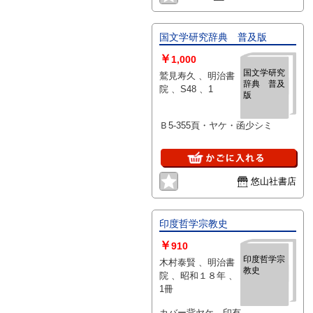
国文学研究辞典 普及版
￥
1,000
国文学研究
鷲見寿久 、明治書
辞典 普及
院 、S48 、1
版
Ｂ5-355頁・ヤケ・函少シミ
悠山社書店
印度哲学宗教史
￥
910
印度哲学宗
木村泰賢 、明治書
教史
院 、昭和１８年 、
1冊
カバー背ヤケ 印有