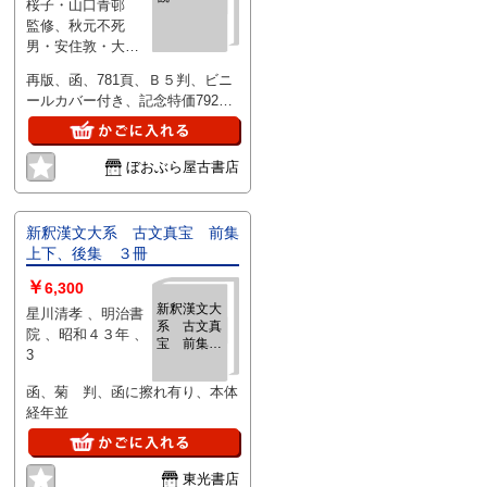
桜子・山口青邨
監修、秋元不死
男・安住敦・大野
林火・平畑静塔・
再版、函、781頁、Ｂ５判、ビニ
皆吉爽雨 編集 、
ールカバー付き、記念特価7920
明治書院 、昭和50
円、函カバーに手擦れと小裂け
年（1975年）刊 、
（本自体の保存状態は良好です）
1冊
ぼおぶら屋古書店
新釈漢文大系 古文真宝 前集
上下、後集 ３冊
￥
6,300
新釈漢文大
星川清孝 、明治書
系 古文真
院 、昭和４３年 、
宝 前集上
3
下、後集
３冊
函、菊 判、函に擦れ有り、本体
経年並
東光書店