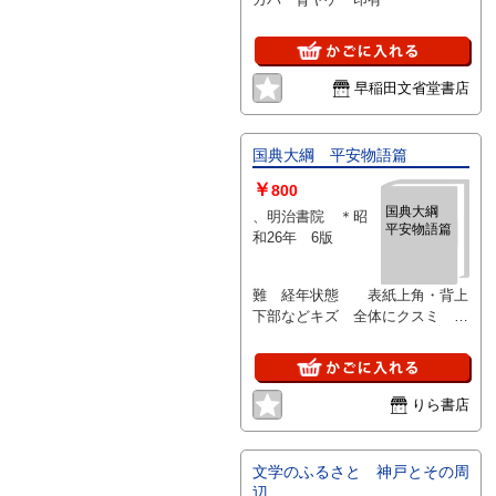
早稲田文省堂書店
国典大綱 平安物語篇
￥
800
国典大綱
、明治書院 ＊昭
平安物語篇
和26年 6版
難 経年状態 表紙上角・背上
下部などキズ 全体にクスミ 裏
表紙・見返しに書込み・いたずら
線・記名あり （程度悪く読むだ
け）
りら書店
文学のふるさと 神戸とその周
辺