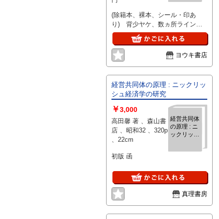
(除籍本、裸本、シール・印あ
り) 背少ヤケ、数ヵ所ライン、
その他特に問題なし
ヨウキ書店
経営共同体の原理 : ニックリッ
シュ経済学の研究
￥
3,000
経営共同体
高田馨 著 、森山書
の原理 : ニ
店 、昭和32 、320p
ックリッシ
、22cm
ュ経済学の
研究
初版 函
真理書房