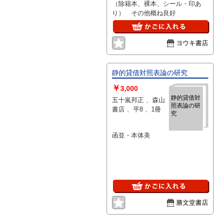
（除籍本、裸本、シール・印あ
り） その他概ね良好
ヨウキ書店
静的貸借対照表論の研究
￥
3,000
静的貸借対
五十嵐邦正 、森山
照表論の研
書店 、平8 、1冊
究
函並・本体美
勝文堂書店