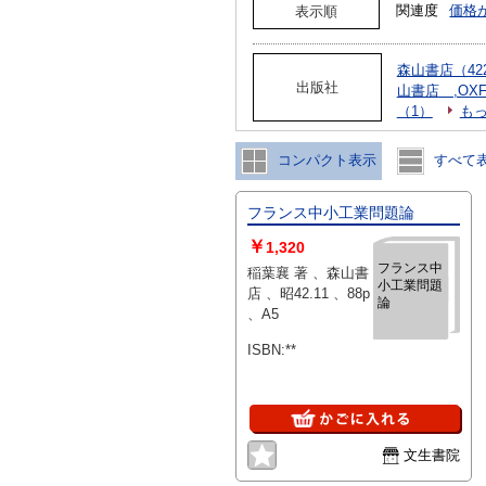
関連度
価格
表示順
森山書店（42
出版社
山書店 ,OXFO
（1）
も
コンパクト表示
すべて
フランス中小工業問題論
￥
1,320
フランス中
稲葉襄 著 、森山書
小工業問題
店 、昭42.11 、88p
論
、A5
ISBN:**
文生書院