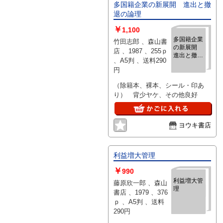
多国籍企業の新展開 進出と撤
退の論理
￥
1,100
多国籍企業
竹田志郎 、森山書
の新展開
店 、1987 、255ｐ
進出と撤退
、A5判 、送料290
の論理
円
（除籍本、裸本、シール・印あ
り） 背少ヤケ、その他良好
ヨウキ書店
利益増大管理
￥
990
利益増大管
藤原欣一郎 、森山
理
書店 、1979 、376
ｐ 、A5判 、送料
290円