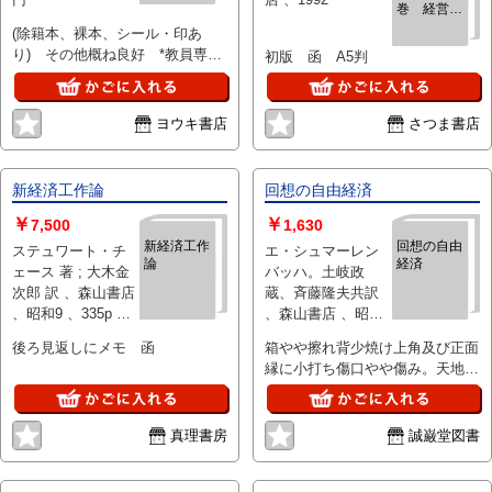
巻 経営学
原理 立地
(除籍本、裸本、シール・印あ
編ー不完全
り) その他概ね良好 *教員専用
初版 函 A5判
競争企業の
使用品
立地政策ー
ヨウキ書店
さつま書店
新経済工作論
回想の自由経済
￥
￥
7,500
1,630
新経済工作
回想の自由
ステュワート・チ
エ・シュマーレン
論
経済
ェース 著 ; 大木金
バッハ。土岐政
次郎 訳 、森山書店
蔵、斉藤隆夫共訳
、昭和9 、335p 、
、森山書店 、昭和
20cm
35年11月初
後ろ見返しにメモ 函
箱やや擦れ背少焼け上角及び正面
縁に小打ち傷口やや傷み。天地小
口経年少焼け少しみ
真理書房
誠巌堂図書