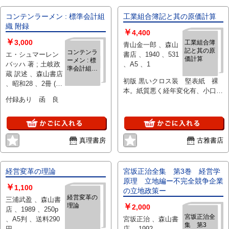
コンテンラーメン : 標準会計組
工業組合簿記と其の原価計算
織 附録
￥
4,400
￥
3,000
工業組合簿
青山金一郎 、森山
記と其の原
コンテンラ
エ・シュマーレン
書店 、1940 、531
価計算
ーメン : 標
バッハ 著 ; 土岐政
、A5 、1
準会計組織
蔵 訳述 、森山書店
附録
初版 黒いクロス装 堅表紙 裸
、昭和28 、2冊 (附
本。紙質悪く経年変化有、小口に
録共) 、22cm
付録あり 函 良
少し手ズレ感あり 背に小疵。書
込み等は無し ＊1609*２509改
真理書房
古雅書店
経営変革の理論
宮坂正治全集 第3巻 経営学
原理 立地編ー不完全競争企業
￥
1,100
の立地政策ー
経営変革の
三浦武盈 、森山書
理論
￥
2,000
店 、1989 、250p
宮坂正治全
、A5判 、送料290
宮坂正治 、森山書
集 第3
円
店 、1992