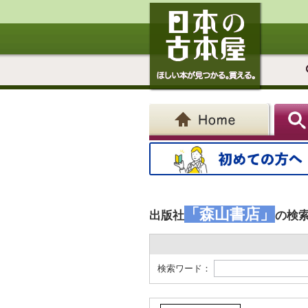
「森山書店」
出版社
の検
検索ワード：