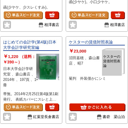
函(少ヤケ)。小口少ヤケ。
スト・プリ
函(少ヤケ、少スレくすみ)。
ンシプル
相澤書店
相澤書店
はじめての会計学(第4版)日本
ケスターの賃借対照表論
大学会計学研究室編
￥
23,000
￥
1,220
（送料：
ケスターの
沼田嘉穂 、森山書
賃借対照表
￥390～）
店 、昭7
論
日本大学会計学研
究室 、森山書店 、
菊判 外装僅かにシミ
2014年 、197頁 、1
冊
帯無。2014年2月25日第4版第1刷
発行。 表紙カバーにスレと上下
にヨレが有ります。 地に黒い汚
れが2カ所あります。頁中に鉛筆
による書き込みの消し跡が有りま
紅葉堂長倉書店
書砦 梁山泊
す。64頁に赤の線引きが有りま
す。41・42頁に角折れの跡が有