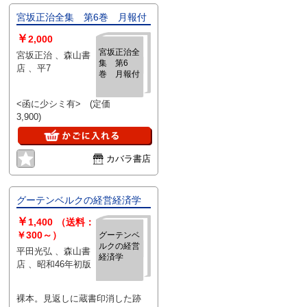
宮坂正治全集 第6巻 月報付
￥
2,000
宮坂正治全
宮坂正治 、森山書
集 第6
店 、平7
巻 月報付
<函に少シミ有> (定価
3,900)
カバラ書店
グーテンベルクの経営経済学
￥
1,400
（送料：
￥300～）
グーテンベ
ルクの経営
平田光弘 、森山書
経済学
店 、昭和46年初版
裸本。見返しに蔵書印消した跡