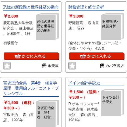
恐慌の新段階と世界経済の動向
財務管理と経営分析
￥
￥
2,000
3,000
恐慌の新段
財務管理と
慶応義塾大学金融
野瀬新蔵 、森山書
階と世界経
経営分析
研究会 、森山書店
店 、昭27
済の動向
、昭和9年 、1冊
初版函付
(全体にややヤケ/函にシール貼・
少傷・ヤケ有) 435頁
永楽屋
カバラ書店
宮坂正治全集 第4巻 経営学
ドイツ会計学説史
原理 費用編フル・コスト・プ
￥
1,500
（送料：
リンシプル
￥300～）
ドイツ会計
￥
学説史
1,500
（送料：
R.ボルコフスキー/
￥300～）
宮坂正治全
松尾憲橘・鈴木義
集 第4
宮坂正治 、森山書
夫訳 、森山書店 、
巻 経営学
店 、1993年
1981年
原理 費用
編フル・コ