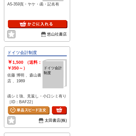
A5-359頁・ヤケ・函・記名有
悠山社書店
ドイツ会計制度
￥
1,500
（送料：
￥350～）
ドイツ会計
制度
佐藤 博明 、森山書
店 、1989
函シミ強、見返し・小口シミ有り
［ID：BAF22］
太田書店(株)