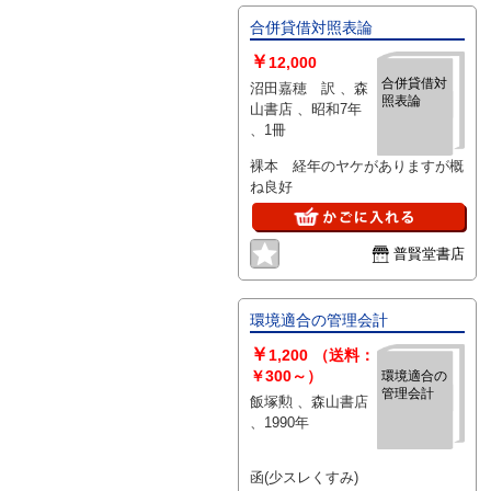
合併貸借対照表論
￥
12,000
合併貸借対
沼田嘉穂 訳 、森
照表論
山書店 、昭和7年
、1冊
裸本 経年のヤケがありますが概
ね良好
普賢堂書店
環境適合の管理会計
￥
1,200
（送料：
￥300～）
環境適合の
管理会計
飯塚勲 、森山書店
、1990年
函(少スレくすみ)