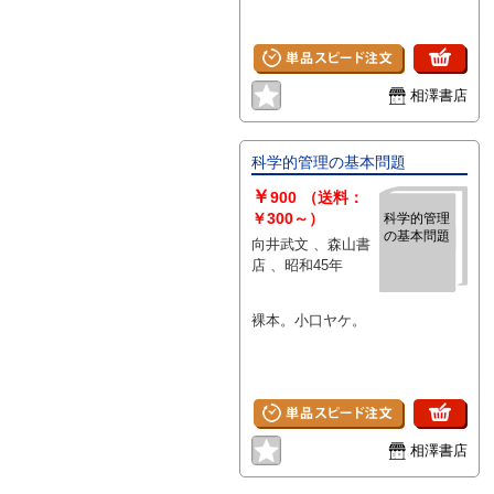
相澤書店
科学的管理の基本問題
￥
900
（送料：
￥300～）
科学的管理
の基本問題
向井武文 、森山書
店 、昭和45年
裸本。小口ヤケ。
相澤書店