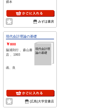
裸本
みずほ書房
現代会計理論の基礎
￥
800
現代会計理
脇浦則行 、森山書
論の基礎
店 、1993
函、良
(広島)大学堂書店