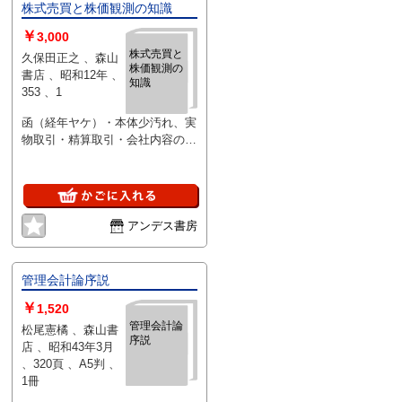
株式売買と株価観測の知識
￥
3,000
株式売買と
久保田正之 、森山
株価観測の
書店 、昭和12年 、
知識
353 、1
函（経年ヤケ）・本体少汚れ、実
物取引・精算取引・会社内容の見
方ほか
アンデス書房
管理会計論序説
￥
1,520
管理会計論
松尾憲橘 、森山書
序説
店 、昭和43年3月
、320頁 、A5判 、
1冊