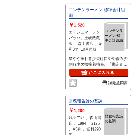
コンテンラーメン-標準会計組
織
￥
1,520
コンテンラ
エ・シュマーレン
ーメン-標
バッハ。土岐政蔵
準会計組織
訳 、森山書店 、昭
和34年10月再版
箱やや擦れ背少焼け口やや傷み少
割れ少欠損接着補修。「勘定組織
図解及勘定表」冊子付
誠巌堂図書
財務報告論の基調
￥
1,200
財務報告論
浅羽二郎 、森山書
の基調
店 、1994 、217p
、A5判 、送料290
円