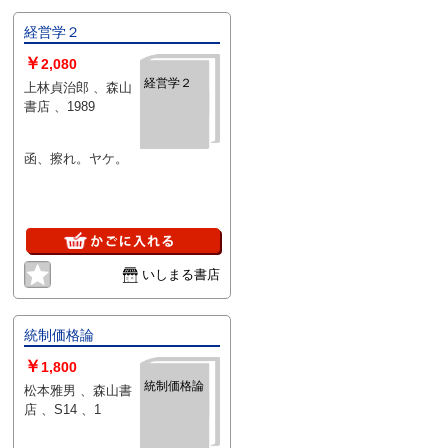
経営学２
￥
2,080
経営学２
上林貞治郎 、森山
書店 、1989
函、擦れ。ヤケ。
いしまる書店
統制価格論
￥
1,800
統制価格論
松本雅男 、森山書
店 、S14 、1