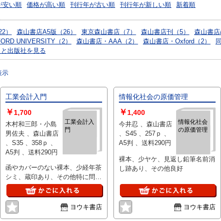
が安い順
価格が高い順
刊行年が古い順
刊行年が新しい順
新着順
22）
森山書店A5版（26）
東京森山書店（7）
森山書店刊（5）
森山書店
RD UNIVERSITY（2）
森山書店・AAA（2）
森山書店・Oxford（2）
っと出版社を見る
表示
工業会計入門
情報化社会の原価管理
￥
￥
1,700
1,400
工業会計入
情報化社会
木村和三郎・小島
今井忍 、森山書店
門
の原価管理
男佐夫 、森山書店
、S45 、257ｐ 、
、S35 、358ｐ 、
A5判 、送料290円
A5判 、送料290円
裸本、少ヤケ、見返し鉛筆名前消
函やカバーのない裸本、少経年茶
し跡あり、その他良好
シミ、蔵印あり、その他特に問題
なし
ヨウキ書店
ヨウキ書店