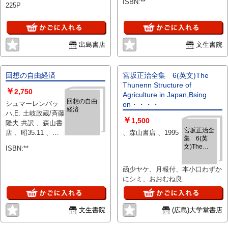
ISBN:**
225P
出島書店
文生書院
回想の自由経済
宮坂正治全集 6(英文)The
Thunenn Structure of
￥
2,750
Agriculture in Japan,Bsing
回想の自由
シュマーレンバッ
on・・・・
経済
ハ,E. 土岐政蔵/斉藤
￥
1,500
隆夫 共訳 、森山書
宮坂正治全
店 、昭35.11 、
、森山書店 、1995
集 6(英
155p 、A5
文)The
ISBN:**
Thunenn
Structure of
函少ヤケ、月報付、本小口わずか
Agriculture
にシミ、おおむね良
in
Japan,Bsing
on・・・・
文生書院
(広島)大学堂書店