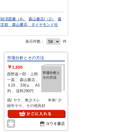
/経済図書（4）
森山書店/（2）
森
同文舘 森山書店 ダイヤモンド社
表示件数：
件
市場分析とその方法
￥
1,650
市場分析と
西野嘉一郎・上岡
その方法
一嘉 、森山書店 、
Ｓ29 、338ｐ 、A5
判 、送料290円
函/ ヤケ、角少スレ 本体/ 少
経年ヤケ、その他良好
ヨウキ書店