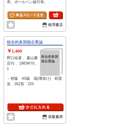
有。ボールペン線引有。
相澤書店
統合的多国籍企業論
￥
1,400
統合的多国
野口祐著 、森山書
籍企業論
店刊 、1983年刊 、
1
・初版 A5版 函(薄焼け) 程度
並 262頁 225
浪曼書房