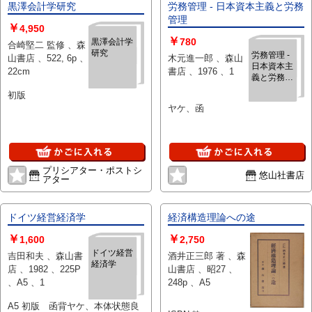
黒澤会計学研究
労務管理 - 日本資本主義と労務
管理
￥
4,950
￥
780
黒澤会計学
合崎堅二 監修 、森
研究
労務管理 -
山書店 、522, 6p 、
木元進一郎 、森山
日本資本主
22cm
書店 、1976 、1
義と労務管
理
初版
ヤケ、函
プリシアター・ポストシ
悠山社書店
アター
ドイツ経営経済学
経済構造理論への途
￥
￥
1,600
2,750
ドイツ経営
吉田和夫 、森山書
酒井正三郎 著 、森
経済学
店 、1982 、225P
山書店 、昭27 、
、A5 、1
248p 、A5
A5 初版 函背ヤケ、本体状態良