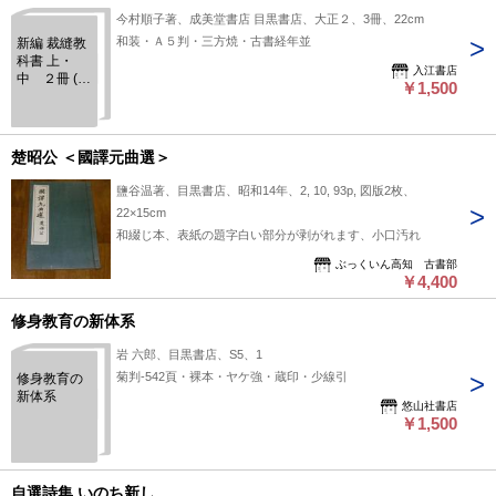
今村順子著、成美堂書店 目黒書店、大正２、3冊、22cm
和装・Ａ５判・三方焼・古書経年並
新編 裁縫教
科書 上・
入江書店
中 ２冊 (訂
￥1,500
正再版)
楚昭公 ＜國譯元曲選＞
鹽谷温著、目黒書店、昭和14年、2, 10, 93p, 図版2枚、
22×15cm
和綴じ本、表紙の題字白い部分が剥がれます、小口汚れ
ぶっくいん高知 古書部
￥4,400
修身教育の新体系
岩 六郎、目黒書店、S5、1
菊判-542頁・裸本・ヤケ強・蔵印・少線引
修身教育の
新体系
悠山社書店
￥1,500
自選詩集 いのち新し