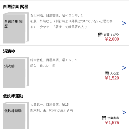
自選詩集 閲歴
百田宗治、目黒書店、昭和２１年、1
初版 外装なし（刊行時より外装はついていないと思われ
自選詩集 閲
歴
る） 少ヤケ 「著者」で献呈署名入り
古書 すがや
￥2,000
涓滴抄
鈴木敏也、目黒書店、昭１５、１
函欠 角スレ 印
涓滴抄
天心堂
￥1,520
低鉄棒運動
大谷武一、目黒書店、昭15
四六判、函、P147 少線引き有
低鉄棒運動
伊藤書房
￥1,575