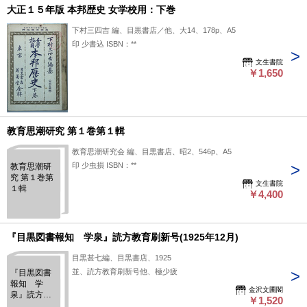
大正１５年版 本邦歴史 女学校用：下巻
下村三四吉 編、目黒書店／他、大14、178p、A5
印 少書込 ISBN：**
文生書院
￥1,650
教育思潮研究 第１巻第１輯
教育思潮研究会 編、目黒書店、昭2、546p、A5
印 少虫損 ISBN：**
教育思潮研
究 第１巻第
文生書院
１輯
￥4,400
『目黒図書報知 学泉』読方教育刷新号(1925年12月)
目黒甚七編、目黒書店、1925
並、読方教育刷新号他、極少疲
『目黒図書
報知 学
金沢文圃閣
泉』読方教
￥1,520
育刷新号