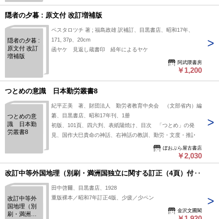
隠者の夕暮 : 原文付 改訂増補版
ペスタロツチ 著 ; 福島政雄 訳補訂、目黒書店、昭和17年、
171, 37p、20cm
隠者の夕暮 :
原文付 改訂
函ヤケ 見返し蔵書印 経年によるヤケ
増補版
阿武隈書房
￥1,200
つとめの意識 日本勤労叢書8
紀平正美 著、財団法人 勤労者教育中央会 （文部省内）編
纂、目黒書店、昭和17年刊、1册
つとめの意
識 日本勤
初版、101頁、四六判、表紙陽焼け、目次 「つとめ」の発
労叢書8
見、国作大巳貴命の神話、右神話の教訓、勤労・文度・推譲
ぼおぶら屋古書店
￥2,030
改訂中等外国地理（別刷・満洲国独立に関する訂正（4頁）付）
田中啓爾、目黒書店、1928
重版裸本／昭和7年訂正4版、少疲／少ペン
改訂中等外
国地理（別
金沢文圃閣
刷・満洲国
￥1,920