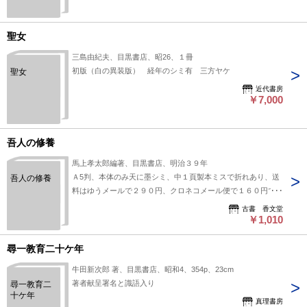
(1925年12
月)
聖女
三島由紀夫、目黒書店、昭26、１冊
初版（白の異装版） 経年のシミ有 三方ヤケ
聖女
近代書房
￥7,000
吾人の修養
馬上孝太郎編著、目黒書店、明治３９年
Ａ5判、本体のみ天に墨シミ、中１頁製本ミスで折れあり、送
吾人の修養
料はゆうメールで２９０円、クロネコメール便で１６０円で
す。当店は先払いを原則としておりますのでご理解の上お願い
古書 香文堂
します。
￥1,010
尋一教育二十ケ年
牛田新次郎 著、目黒書店、昭和4、354p、23cm
著者献呈署名と識語入り
尋一教育二
十ケ年
真理書房