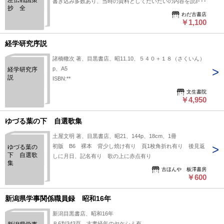
左伝戦国策
書き込み多数あり、当時の資料としてだいたいの内容を読めれ
抄 全
ばよい方に。
わだ古書店
￥1,100
経学研究序説
諸橋轍次 著、目黒書店、昭11.10、５４０＋１８（さくいん）
p、A5
経学研究序
説
ISBN:**
文生書院
￥4,950
ゆづる葉の下 自選歌集
土屋文明 著、目黒書店、昭21、144p、18cm、1冊
初版 B6 裸本 背少し焼け有り 頁1枚角折れ有り 後見返
ゆづる葉の
下 自選歌
しに月日、記名有り 歌の上に赤点有り
集
古ほんや 板澤書房
￥600
新潟県学事関係職員録 昭和16年
新潟目黒書店、昭和16年
Ｂ6判343頁 古書経年のヤケシミ有