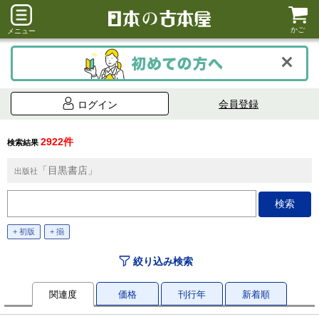
かご
メニュー
会員登録
ログイン
2922件
検索結果
「目黒書店」
出版社
+ 初版
+ 揃
絞り込み検索
関連度
価格
刊行年
新着順