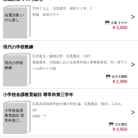
竹内てるよ、目黒書店、昭和２１年、1
初版 表紙少ヤケ
自選詩集 い
のち新し
古書 すがや
￥3,000
現代の学校教練
広井家太／森梯次郎、目黒書店、1927
重版裸本、大戦後における世界列強と軍事教育他、印／背下ラ
現代の学校
教練
ベル跡ヤケ少疲
金沢文圃閣
￥2,990
小学校各課教育細目 尋常科第三学年
広島高等師範学校付属小学校 編、目黒書店、昭14、1.2cm、
A5
小学校各課
教育細目 尋
ISBN：**
常科第三学
文生書院
年
￥4,950