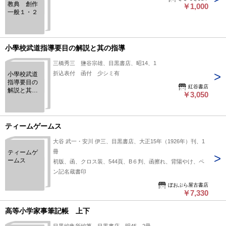
教典 創作
￥1,000
一般１・２
小學校武道指導要目の解説と其の指導
三橋秀三 鹽谷宗雄、目黒書店、昭14、1
折込表付 函付 少シミ有
小學校武道
指導要目の
紅谷書店
解説と其の
￥3,050
指導
ティームゲームス
大谷 武一・安川 伊三、目黒書店、大正15年（1926年）刊、1
冊
ティームゲ
ームス
初版、函、クロス装、544頁、B６判、函擦れ、背陽やけ、ペ
ン記名蔵書印
ぼおぶら屋古書店
￥7,330
高等小学家事筆記帳 上下