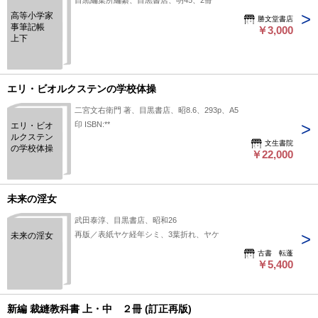
目黒編集所編纂、目黒書店、明45、2冊
高等小学家
勝文堂書店
事筆記帳
￥3,000
上下
エリ・ビオルクステンの学校体操
二宮文右衛門 著、目黒書店、昭8.6、293p、A5
印 ISBN:**
エリ・ビオ
ルクステン
文生書院
の学校体操
￥22,000
未来の淫女
武田泰淳、目黒書店、昭和26
再版／表紙ヤケ経年シミ、3葉折れ、ヤケ
未来の淫女
古書 転蓬
￥5,400
新編 裁縫教科書 上・中 ２冊 (訂正再版)