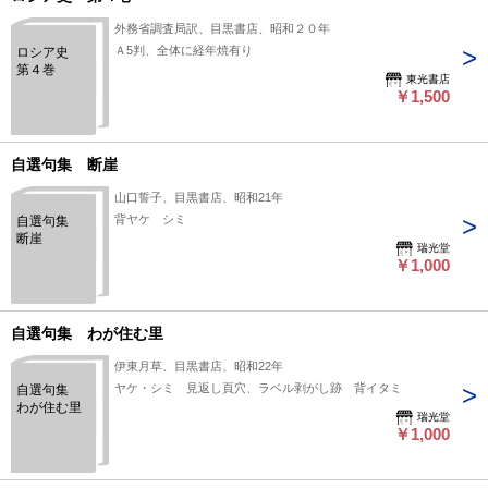
外務省調査局訳、目黒書店、昭和２０年
Ａ5判、全体に経年焼有り
ロシア史
第４巻
東光書店
￥1,500
自選句集 断崖
山口誓子、目黒書店、昭和21年
背ヤケ シミ
自選句集
断崖
瑞光堂
￥1,000
自選句集 わが住む里
伊東月草、目黒書店、昭和22年
ヤケ・シミ 見返し頁穴、ラベル剥がし跡 背イタミ
自選句集
わが住む里
瑞光堂
￥1,000