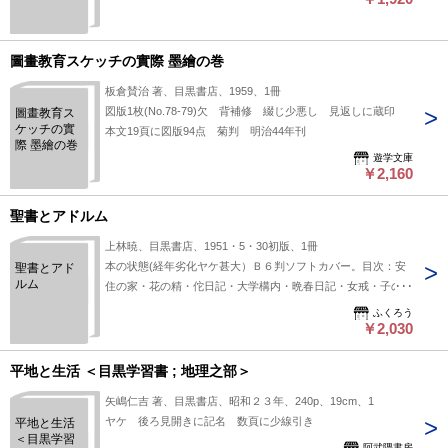
独立に関す
る訂正（4
頁）付）
圖畫教育スケッチの實際 墨繪の巻
板倉賛治 著、目黒書店、1959、1冊
図版1枚(No.78-79)欠 背補修 綴じ少悪し 見返しに蔵印
圖畫教育ス
ケッチの實
本文19頁に図版94点 菊判 明治44年刊
際 墨繪の巻
遊学文庫
￥2,160
聖書とアドルム
上林暁、目黒書店、1951・5・30初版、1冊
本の状態(経年劣化ヤケ甚大）Ｂ６判ソフトカバー。目次：安
聖書とアド
ルム
住の家・花の精・佗日記・大学構内・晩春日記・女戒・子の消
息・草深野・春寂寥・聖書とアドルム
ふくろう
￥2,030
平地と生活 ＜目黒学習書 ; 地理之部＞
矢嶋仁吉 著、目黒書店、昭和２３年、240p、19cm、1
ヤケ 後ろ見開きに記名 数頁に少線引き
平地と生活
＜目黒学習
阿武隈書房