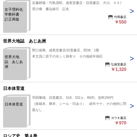
近藤耕蔵・竹島茂郎、成美堂書店・目黒書店、大11、Ａ５判
背少痛 書込線引 記名
女子理科化
学教科書
竹岡書店
訂正再版
￥550
世界大地誌 あじあ洲
野口保興、成美堂書店/目黒書店、明38、1冊
本文頁に若干の水シミ跡有り その他経年相応
世界大地
誌 あじあ
弘南堂書店
洲
￥1,320
日本体育道
羽田隆雄、目黒書店、S18、332ｐ、B6判、送料290円
（除籍本、裸本、シール・印あり） 経年ヤケ、その他特に問
日本体育道
題なし
ヨウキ書店
￥970
ロシア史 第４巻