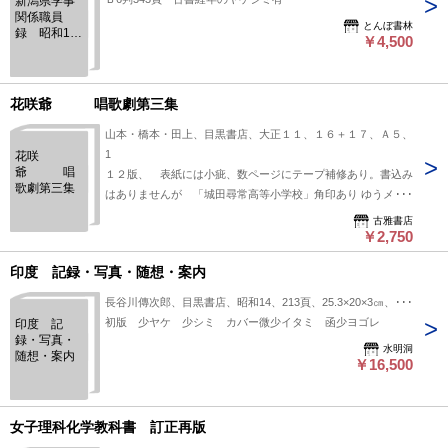
新潟県学事
関係職員
とんぼ書林
録 昭和16
￥4,500
年
花咲爺 唱歌劇第三集
山本・橋本・田上、目黒書店、大正１１、１６＋１７、Ａ５、
1
花咲
爺 唱
１２版、 表紙には小疵、数ページにテープ補修あり。書込み
歌劇第三集
はありませんが 「城田尋常高等小学校」角印あり ゆうメー
ルで発送。 ＊1605＊2606
古雅書店
￥2,750
印度 記録・写真・随想・案内
長谷川傳次郎、目黒書店、昭和14、213頁、25.3×20×3㎝、1冊
初版 少ヤケ 少シミ カバー微少イタミ 函少ヨゴレ
印度 記
録・写真・
水明洞
随想・案内
￥16,500
女子理科化学教科書 訂正再版