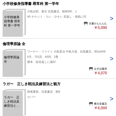
小学校修身指導書 尋常科 第一学年
川島次郎、東京 目黒書店、昭和9年、1
A5 ヤケシミ・スレ・少キレ 見返し・表紙に印
小学校修身
指導書 尋常
古書かんたんむ
科 第一学年
￥5,090
倫理學原論 全
ワーナー・ファイト 大島直治 中島力造、目黒書店、明治40年
6月、701頁、A5判、1冊
倫理學原論
全
裸本、前見返しに蔵印
みずほ書房
￥4,070
ラガー 正しき戦法及練習法と観方
西尾重喜、目黒書店、昭8
カバー
ラガー 正
しき戦法及
勝文堂書店
練習法と観
￥6,000
方