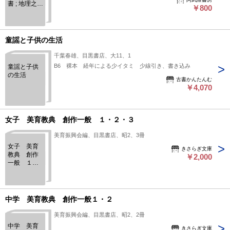
書 ; 地理之部
￥800
＞
童謡と子供の生活
千葉春雄、目黒書店、大11、1
B6 裸本 経年による少イタミ 少線引き、書き込み
童謡と子供
の生活
古書かんたんむ
￥4,070
女子 美育教典 創作一般 １・２・３
美育振興会編、目黒書店、昭2、3冊
女子 美育
きさらぎ文庫
教典 創作
￥2,000
一般 １・
２・３
中学 美育教典 創作一般１・２
美育振興会編、目黒書店、昭2、2冊
中学 美育
きさらぎ文庫