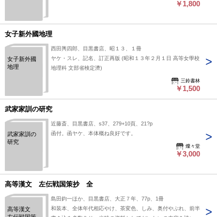
￥1,800
女子新外國地理
西田輿四郎、目黒書店、昭１３、１冊
ヤケ・スレ、記名、訂正再版 (昭和１３年２月１日 高等女學校
女子新外國
地理
地理科 文部省検定濟)
三鈴書林
￥1,500
武家家訓の研究
近藤斎、目黒書店、s37、279+10頁、21?p
函付。函ヤケ、本体概ね良好です。
武家家訓の
研究
燦々堂
￥3,000
高等漢文 左伝戦国策抄 全
島田鈞一ほか、目黒書店、大正７年、77p、1冊
和装本、全体年代相応やけ、茶変色、しみ、奥付やぶれ、前半
高等漢文