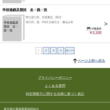
学校遊戯及競技 走・跳・投
野口源三郎、目黒書店、昭15
四六判、函、P423 少線引き・書込み有
学校遊戯及
競技 走・
伊藤書房
跳・投
￥2,100
1
2
3
4
次へ>>
ページ上部へ戻る
プライバシーポリシー
よくある質問
特定商取引に関する法律に基づく表記
東京都古書籍商業協同組合