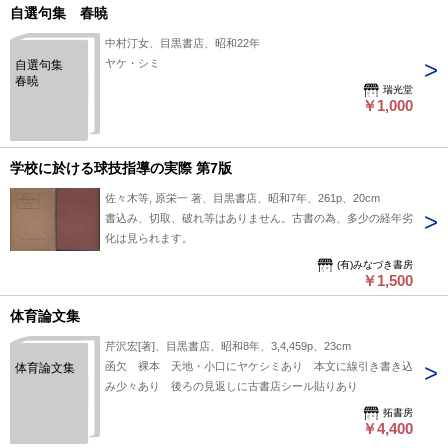
自選句集 春暁
中村汀女、目黒書店、昭和22年
ヤケ・シミ
自選句集
春暁
瑞光堂
￥1,000
学校に於ける球技指導の実際 第7版
佐々木等, 原栄一 著、目黒書店、昭和7年、261p、20cm
書込み、切取、破れ等はありません。古書の為、多少の経年劣
化は見られます。
(有)みなづき書房
￥1,500
体育論文集
芹沢宏[著]、目黒書店、昭和8年、3,4,459p、23cm
函欠 裸本 天地・小口にヤケシミあり 本文に線引き書き込
体育論文集
み少々あり 後ろの見返しに古書店シール貼りあり
拓書房
￥4,400