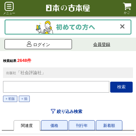
かご
メニュー
会員登録
ログイン
2648件
検索結果
「社会評論社」
出版社
+ 初版
+ 揃
絞り込み検索
関連度
価格
刊行年
新着順