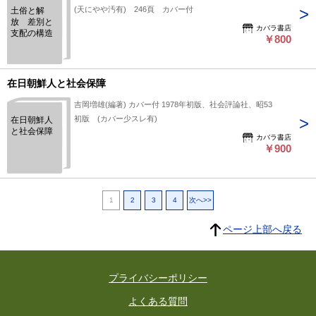
(天にやや汚有) 246頁 カバー付
土俗と解
放 差別と
カバラ書店
支配の構造
￥800
在日朝鮮人と社会保障
吉岡増雄(編著) カバー付 1978年初版、社会評論社、昭53
初版 (カバー少スレ有)
在日朝鮮人
と社会保障
カバラ書店
￥900
1
2
3
4
次へ>>
ページ上部へ戻る
プライバシーポリシー
よくある質問