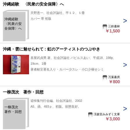
沖縄経験 〈民衆の安全保障〉へ
天野恵一、社会評論社、平１２、１冊
カバー 帯 初版
沖縄経験
〈民衆の安
三鈴書林
全保障〉へ
￥1,500
沖縄・雲に魅せられて : 虹のアーティストのつぶやき
喜屋武貞男 著、社会評論社 パピルスあい、平成18、198p、
19cm、1冊
著者献呈署名入り・カバー少スレ・小口少褪せシミ
万葉書房
￥800
一柳茂次 著作・回想
追悼集刊行会編、社会評論社、2002
A5、函、493ｐ、初版。状態良好。
一柳茂次
著作・回想
渓森堂みみずく文庫
￥3,000