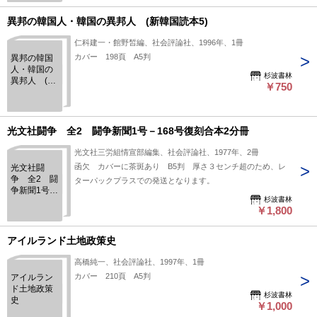
異邦の韓国人・韓国の異邦人 (新韓国読本5)
仁科建一・館野皙編、社会評論社、1996年、1冊
カバー 198頁 A5判
異邦の韓国
人・韓国の
杉波書林
異邦人 (新
￥750
韓国読本5)
光文社闘争 全2 闘争新聞1号－168号復刻合本2分冊
光文社三労組情宣部編集、社会評論社、1977年、2冊
函欠 カバーに茶斑あり B5判 厚さ３センチ超のため、レ
光文社闘
争 全2 闘
ターパックプラスでの発送となります。
争新聞1号－
杉波書林
168号復刻合
￥1,800
本2分冊
アイルランド土地政策史
高橋純一、社会評論社、1997年、1冊
カバー 210頁 A5判
アイルラン
ド土地政策
杉波書林
史
￥1,000