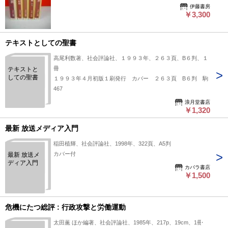
5冊
伊藤書房
￥3,300
テキストとしての聖書
高尾利数著、社会評論社、１９９３年、２６３頁、B６判、１
冊
テキストと
しての聖書
１９９３年４月初版１刷発行 カバー ２６３頁 B６判 駒
467
浪月堂書店
￥1,320
最新 放送メディア入門
稲田植輝、社会評論社、1998年、322頁、A5判
カバー付
最新 放送メ
ディア入門
カバラ書店
￥1,500
危機にたつ総評 : 行政攻撃と労働運動
太田薫 ほか編著、社会評論社、1985年、217p、19cm、1冊