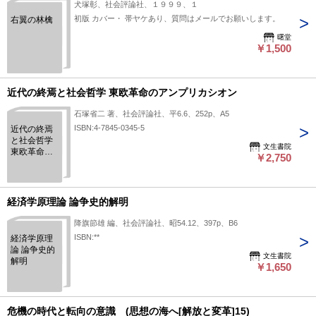
犬塚彰、社会評論社、１９９９、１
初版 カバー・ 帯ヤケあり、質問はメールでお願いします。
右翼の林檎
曙堂
￥1,500
近代の終焉と社会哲学 東欧革命のアンプリカシオン
石塚省二 著、社会評論社、平6.6、252p、A5
ISBN:4-7845-0345-5
近代の終焉
と社会哲学
文生書院
東欧革命の
￥2,750
アンプリカ
シオン
経済学原理論 論争史的解明
降旗節雄 編、社会評論社、昭54.12、397p、B6
ISBN:**
経済学原理
論 論争史的
文生書院
解明
￥1,650
危機の時代と転向の意識 (思想の海へ[解放と変革]15)