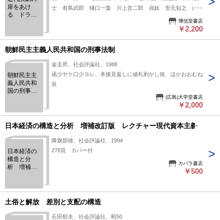
扉をあけ
士 有島武郎 樋口一葉 川上音二郎 貞奴 安元知之 山春
る ドラマ
村 嫩葉会 小山内薫 築地小劇場 上げ本 久保栄 東京芸
博信堂書店
トゥルギー
術劇場 リアリズム戯曲 慶應義塾三田講演】
￥2,200
の社会学
朝鮮民主主義人民共和国の刑事法制
金圭昇、社会評論社、1988
函少ヤケ口少ヨレ、本後見返しに値札剥がし痕、ほかおおむね
朝鮮民主主
義人民共和
良
国の刑事法
(広島)大学堂書店
制
￥2,000
日本経済の構造と分析 増補改訂版 レクチャー現代資本主義
降旗節雄、社会評論社、1994
278頁 カバー付
日本経済の
構造と分
カバラ書店
析 増補改
￥500
訂版 レク
チャー現代
資本主義
土俗と解放 差別と支配の構造
石田郁夫、社会評論社、昭50