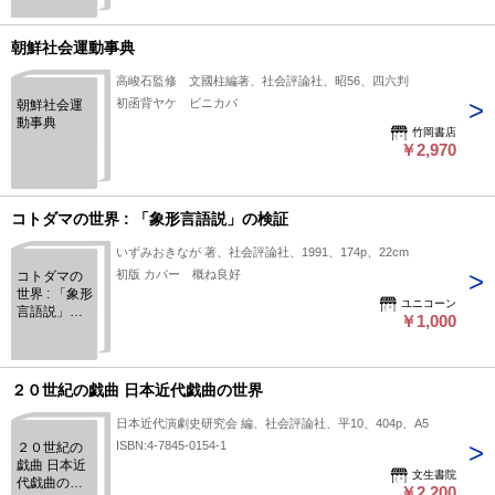
朝鮮社会運動事典
高峻石監修 文國柱編著、社会評論社、昭56、四六判
初函背ヤケ ビニカバ
朝鮮社会運
動事典
竹岡書店
￥2,970
コトダマの世界 : 「象形言語説」の検証
いずみおきなが 著、社会評論社、1991、174p、22cm
初版 カバー 概ね良好
コトダマの
世界 : 「象形
ユニコーン
言語説」の
￥1,000
検証
２０世紀の戯曲 日本近代戯曲の世界
日本近代演劇史研究会 編、社会評論社、平10、404p、A5
ISBN:4-7845-0154-1
２０世紀の
戯曲 日本近
文生書院
代戯曲の世
￥2,200