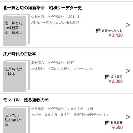
北一輝と幻の維新革命 昭和クーデター史
矢野久義、社会評論社、1991、1
A5 カバー三方少ヨゴレ 概ね良好
北一輝と幻
の維新革
古書かんたんむ
命 昭和ク
￥1,420
ーデター史
江戸時代の古版本
奥野彦六、社会評論社、昭57
本体焼け、小口にシミ極少、カバーよごれ
江戸時代の
古版本
金木書店
￥2,000
モンゴル 甦る遊牧の民
松田忠徳、社会評論社、１９９６年、１冊
カバー ２６９頁 Ｂ６判 経年茶斑が若干あります
モンゴル
甦る遊牧の
杉波書林
民
￥500