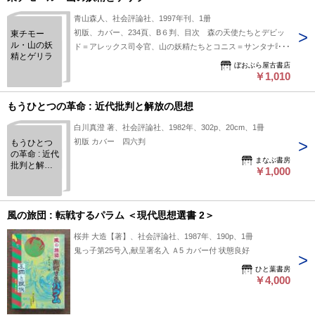
青山森人、社会評論社、1997年刊、1册
初版、カバー、234頁、B６判、目次 森の天使たちとデビッ
東チモー
ル・山の妖
ド＝アレックス司令官、山の妖精たちとコニス＝サンタナ司令
精とゲリラ
官、東チモール地図、東チモール解放闘争史年表
ぼおぶら屋古書店
￥1,010
もうひとつの革命 : 近代批判と解放の思想
白川真澄 著、社会評論社、1982年、302p、20cm、1冊
初版 カバー 四六判
もうひとつ
の革命 : 近代
まなぶ書房
批判と解放
￥1,000
の思想
風の旅団 : 転戦するパラム ＜現代思想選書 2＞
桜井 大造【著】、社会評論社、1987年、190p、1冊
鬼っ子第25号入,献呈署名入 Ａ5 カバー付 状態良好
ひと葉書房
￥4,000