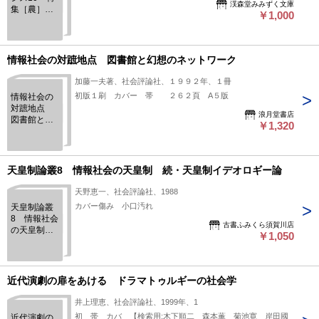
渓森堂みみずく文庫
集［農］を
￥1,000
否定できる
か
情報社会の対蹠地点 図書館と幻想のネットワーク
加藤一夫著、社会評論社、１９９２年、１冊
初版１刷 カバー 帯 ２６２頁 A５版
情報社会の
対蹠地点
浪月堂書店
図書館と幻
￥1,320
想のネット
ワーク
天皇制論叢8 情報社会の天皇制 続・天皇制イデオロギー論
天野恵一、社会評論社、1988
カバー傷み 小口汚れ
天皇制論叢
8 情報社会
古書ふみくら須賀川店
の天皇制
￥1,050
続・天皇制
イデオロギ
ー論
近代演劇の扉をあける ドラマトゥルギーの社会学
井上理恵、社会評論社、1999年、1
初 帯 カバ 【検索用:木下順二 森本薫 菊池寛 岸田國
近代演劇の