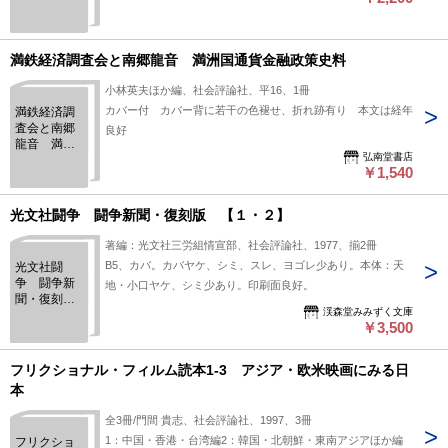
界
満鉄経済調査会と南郷龍音 満洲国通貨金融政策史料
小林英夫ほか編、社会評論社、平16、1冊
カバー付 カバー背に若干の色褪せ、折れ跡有り 本文は経年
満鉄経済調
査会と南郷
良好
龍音 満洲
弘南堂書店
国通貨金融
￥1,540
政策史料
光文社闘争 闘争新聞・復刻版 【１・２】
著編：光文社三労組情宣部、社会評論社、1977、揃2冊
B5、カバ。カバヤケ、シミ、スレ、ヨゴレ少あり。本体：天
光文社闘
争 闘争新
地・小口ヤケ、シミ少あり。印刷面良好。
聞・復刻
渓森堂みみずく文庫
版 【１・
￥3,500
２】
フリクショナル・フィルム読本1-3 アジア・欧米映画にみる日
本
全3冊/門間 貴志、社会評論社、1997、3冊
1：中国・香港・台湾編2：韓国・北朝鮮・東南アジアほか編
フリクショ