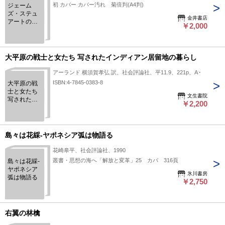
初 カバー カバー汚れ 菊倍判(A4判)
ジェーム
ズ・ステュ
金井書店
アートの貨
￥2,000
幣論草稿
大平原の戦士と女たち 写されたインディアン居留地の暮らし
アーランド 横須賀孝弘 訳、社会評論社、平11.9、221p、A5
ISBN:4-7845-0383-8
大平原の戦
士と女たち
文生書院
写されたイ
￥2,200
ンディアン
居留地の暮
らし
島々は花綵-ヤポネシア弧は物語る
花崎皋平、社会評論社、1990
叢書・思想の海へ「解放と変革」25 カバ 316頁
島々は花綵-
ヤポネシア
氷川書房
弧は物語る
￥2,750
右翼の林檎