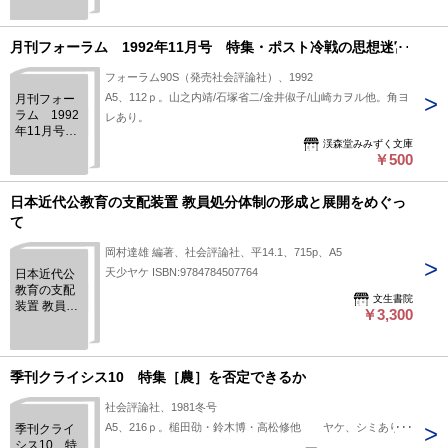
月刊フォーラム 1992年11月号 特集・ポスト冷戦の思想迷宮
フォーラム90S（発売社会評論社）、1992
A5、112ｐ。山之内靖/石塚省二/金井俶子/山崎カヲル他。角ヨ
月刊フォー
ラム 1992
レあり。
年11月号
渓森堂みみずく文庫
特集・ポス
￥500
ト冷戦の思
想迷宮
日本近代公教育の支配装置 教員処分体制の形成と展開をめぐっ
て
岡村達雄 編著、社会評論社、平14.1、715p、A5
天少ヤケ ISBN:9784784507764
日本近代公
教育の支配
文生書院
装置 教員処
￥3,300
分体制の形
成と展開を
めぐって
季刊クライシス10 特集［農］を否定できるか
社会評論社、1981冬号
A5、216ｐ。槌田劭・鈴木博・高松修他 ヤケ、シミあり。
季刊クライ
シス10 特