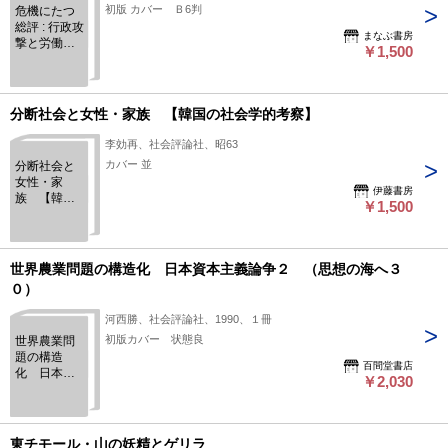
初版 カバー Ｂ6判
危機にたつ
総評 : 行政攻
まなぶ書房
撃と労働運
￥1,500
動
分断社会と女性・家族 【韓国の社会学的考察】
李効再、社会評論社、昭63
カバー 並
分断社会と
女性・家
伊藤書房
族 【韓国
￥1,500
の社会学的
考察】
世界農業問題の構造化 日本資本主義論争２ （思想の海へ３
０）
河西勝、社会評論社、1990、１冊
初版カバー 状態良
世界農業問
題の構造
百間堂書店
化 日本資
￥2,030
本主義論争
２ （思想
の海へ３
０）
東チモール・山の妖精とゲリラ