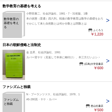
数学教育の基礎を考える
小野田襄二、社会評論社、1981・7・31初版、1冊
本の状態（普通）四六判。戦後の数学教育は数学の基礎をおろ
数学教育の
基礎を考え
そかにして来た自然数とは何か分数とは関数とは
る
ふくろう
￥1,220
日本の朝鮮侵略と法制史
金 圭昇、社会評論社、1991
カバー背ヤケ（見返しで本体に糊付け）、本三方だいぶシミ
(広島)大学堂書店
￥600
ファシズムと独裁
N・プーランツァス、社会評論社、1978、1
A5-280頁・ヤケ・カバー
ファシズム
と独裁
悠山社書店
￥500