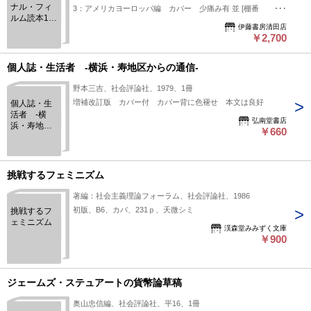
ナル・フィ
3：アメリカヨーロッパ編 カバー 少痛み有 並 [棚番
ルム読本1-
号]11100
伊藤書房清田店
3 アジア・
￥2,700
欧米映画に
みる日本
個人誌・生活者 -横浜・寿地区からの通信-
野本三吉、社会評論社、1979、1冊
増補改訂版 カバー付 カバー背に色褪せ 本文は良好
個人誌・生
活者 -横
弘南堂書店
浜・寿地区
￥660
からの通信-
挑戦するフェミニズム
著編：社会主義理論フォーラム、社会評論社、1986
初版、B6、カバ、231ｐ、天微シミ
挑戦するフ
ェミニズム
渓森堂みみずく文庫
￥900
ジェームズ・ステュアートの貨幣論草稿
奥山忠信編、社会評論社、平16、1冊