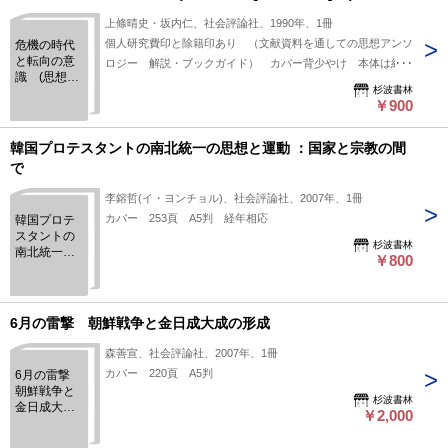
上條晴史・坂内仁、社会評論社、1990年、1冊
個人研究費印と除籍印あり （文献資料を通しての思想アンソ
危機の時代
と転向の意
ロジー 解説・ブックガイド） カバー背少やけ 本体は経年
識 (思想の
相応 309頁 A5判
杉波書林
海へ[解放と
￥900
変革]15)
韓国プロテスタントの南北統一の思想と運動 ：国家と宗教の間
で
李鎔哲(イ・ヨンチョル)、社会評論社、2007年、1冊
カバー 253頁 A5判 経年相応
韓国プロテ
スタントの
杉波書林
南北統一の
￥800
思想と運動
：国家と宗
教の間で
6月の雷撃 朝鮮戦争と金日成大成の形成
森善宣、社会評論社、2007年、1冊
カバー 220頁 A5判
6月の雷撃
朝鮮戦争と
杉波書林
金日成大成
￥2,000
の形成