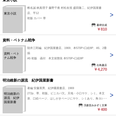
東京小説
椎名誠 林真理子 藤野千夜 村松友視 盛田隆二、紀伊国屋書
店、平12
東京小説
初版 カバー 帯
書肆吉成
￥810
資料・ベトナム戦争
陸井三郎編、紀伊国屋書店、1969、本570P+口絵8P、A5、2冊
揃
資料・ベト
ナム戦争
A5 初版 函付 本文状態良 本570P+口絵8P
出島書店
￥4,270
明治維新の源流 紀伊国屋新書
著編:安藤英男、紀伊國屋書店、1969
272p、帯、初版。ビニカバ欠。天地・小口ヤケ、シミ。本文
明治維新の
源流 紀伊
扉、口絵ページ、はしがきページにヤケ、シミあり。角ヨレ数
国屋新書
ページあり。「吉田松陰」の項、計3ページに人名に傍点書き
渓森堂みみずく文庫
込みあり。送料150円。
￥400