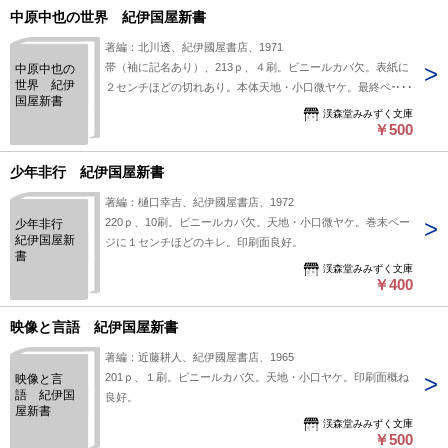
中原中也の世界 紀伊国屋新書
著編：北川透、紀伊國屋書店、1971
帯（袖に記名あり）、213ｐ、４刷。ビニールカバ欠。表紙に
中原中也の
世界 紀伊
２センチほどの切れあり。本体天地・小口微ヤケ。最終ページ
国屋新書
によれ、キレあり。印刷面良好。
渓森堂みみずく文庫
￥500
少年非行 紀伊国屋新書
著編：樋口幸吉、紀伊國屋書店、1972
220ｐ、10刷。ビニールカバ欠。天地・小口微ヤケ。巻末ペー
少年非行
紀伊国屋新
ジに１センチほどのキレ。印刷面良好。
書
渓森堂みみずく文庫
￥400
映像と言語 紀伊国屋新書
著編：近藤耕人、紀伊國屋書店、1965
201ｐ、１刷。ビニールカバ欠。天地・小口ヤケ。印刷面概ね
映像と言
語 紀伊国
良好。
屋新書
渓森堂みみずく文庫
￥500