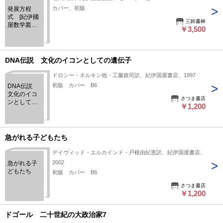
カバー、初版
発展方程
式 [紀伊國
三鈴書林
屋数学叢書
￥3,500
６]
DNA伝説 文化のイコンとしての遺伝子
ドロシー・ネルキン他・工藤政司訳、紀伊国屋書店、1997
初版 カバー B6
DNA伝説
文化のイコ
さつま書店
ンとしての
￥1,200
遺伝子
急がれる子どもたち
デイヴィッド・エルカインド・戸根由紀恵訳、紀伊国屋書店、
2002
急がれる子
どもたち
初版 カバー B6
さつま書店
￥1,200
ドゴール 二十世紀の大政治家7