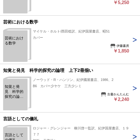
￥5,250
芸術における数学
マイケル・ホルト/西田稔訳、紀伊国屋書店、昭51
カバー
芸術におけ
る数学
伊藤書房
￥1,850
知覚と発見 科学的探究の論理 上下2冊揃い
ノーウッド・R・ハンソン、紀伊國屋書店、1986、2
B6 カバー少ヤケ 三方少シミ
知覚と発
見 科学的
古書かんたんむ
探究の論
￥2,240
理 上下2冊
揃い
言語としての儀礼
ロジャー・グレンジャー 柳川啓一監訳、紀伊国屋書店、１９
７７
言語として