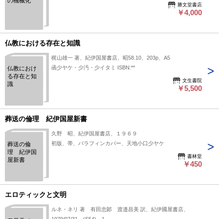
の機械化
勝文堂書店
￥4,000
仏教における存在と知識
梶山雄一 著、紀伊国屋書店、昭58.10、203p、A5
函少ヤケ・少汚・少イタミ ISBN:**
仏教におけ
る存在と知
文生書院
識
￥5,500
葬送の倫理 紀伊国屋新書
久野 昭、紀伊国屋書店、１９６９
初版、帯、パラフィンカバー、天地小口少ヤケ
葬送の倫
理 紀伊国
書林堂
屋新書
￥450
エロティックと文明
ルネ・ネリ 著 有田忠郞 渡邉昌美 訳、紀伊國屋書店、