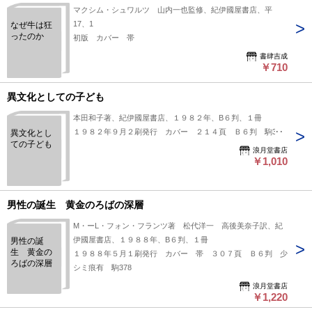
マクシム・シュワルツ 山内一也監修、紀伊國屋書店、平
17、1
なぜ牛は狂
ったのか
初版 カバー 帯
書肆吉成
￥710
異文化としての子ども
本田和子著、紀伊國屋書店、１９８２年、B６判、１冊
１９８２年９月２刷発行 カバー ２１４頁 Ｂ６判 駒378
異文化とし
ての子ども
浪月堂書店
￥1,010
男性の誕生 黄金のろばの深層
M・ーL・フォン・フランツ著 松代洋一 高後美奈子訳、紀
伊國屋書店、１９８８年、B６判、１冊
男性の誕
生 黄金の
１９８８年５月１刷発行 カバー 帯 ３０７頁 Ｂ６判 少
ろばの深層
シミ痕有 駒378
浪月堂書店
￥1,220