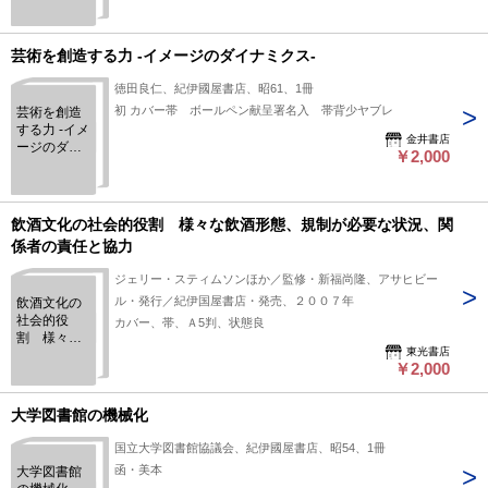
芸術を創造する力 -イメージのダイナミクス-
徳田良仁、紀伊國屋書店、昭61、1冊
初 カバー帯 ボールペン献呈署名入 帯背少ヤブレ
芸術を創造
する力 -イメ
金井書店
ージのダイ
￥2,000
ナミクス-
飲酒文化の社会的役割 様々な飲酒形態、規制が必要な状況、関
係者の責任と協力
ジェリー・スティムソンほか／監修・新福尚隆、アサヒビー
ル・発行／紀伊国屋書店・発売、２００７年
飲酒文化の
社会的役
カバー、帯、Ａ5判、状態良
割 様々な
東光書店
飲酒形態、
￥2,000
規制が必要
な状況、関
係者の責任
大学図書館の機械化
と協力
国立大学図書館協議会、紀伊國屋書店、昭54、1冊
函・美本
大学図書館