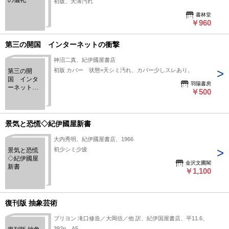
の儀礼
初版、天薄汚れ
書林堂
￥960
第三の開国 インターネットの衝撃
神沼二真、紀伊國屋書店
初版 カバー 状態=天シミ汚れ、カバー少しスレあり。
第三の開
国 インタ
羽陽書房
ーネットの
￥500
衝撃
景気と恐慌◇紀伊國屋新書
大内秀明、紀伊國屋書店、1966
初少シミ少疲
景気と恐慌
◇紀伊國屋
金沢文圃閣
新書
￥1,100
復刊版 抽象芸術
ブリヨン 滝口修造／大岡信／他 訳、紀伊国屋書店、平11.6、
392p、A5