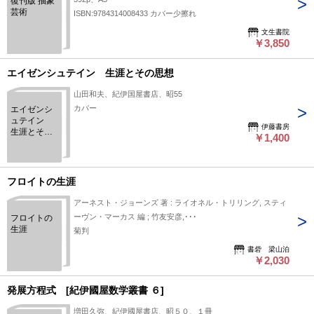
復刊版 抽象
芸術
ISBN:9784314008433 カバー少擦れ
文生書院
￥3,850
エイゼンシュテイン 生涯とその思想
山田和夫、紀伊国屋書店、昭55
カバー
エイゼンシ
ュテイン
伊藤書房
生涯とその
￥1,400
思想
フロイトの生涯
アーネスト・ジョーンズ 著 : ライオネル・トリリング, スティ
ーヴン・マーカス 編 ; 竹友安彦,･･･
フロイトの
生涯
菊判
書砦 梁山泊
￥2,030
発展方程式 [紀伊國屋数学叢書 ６]
増田久弥、紀伊國屋書店、昭５０、１冊