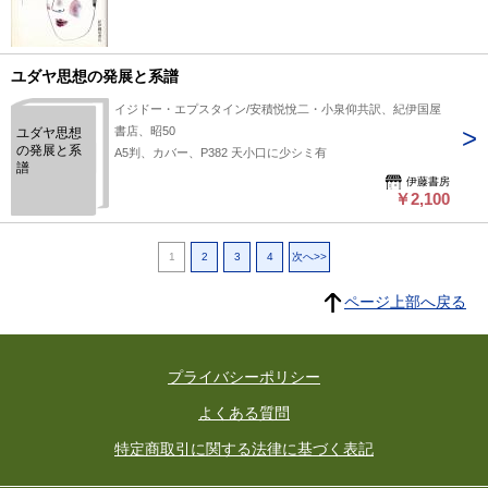
ユダヤ思想の発展と系譜
イジドー・エプスタイン/安積悦悅二・小泉仰共訳、紀伊国屋
書店、昭50
ユダヤ思想
の発展と系
A5判、カバー、P382 天小口に少シミ有
譜
伊藤書房
￥2,100
1
2
3
4
次へ>>
ページ上部へ戻る
プライバシーポリシー
よくある質問
特定商取引に関する法律に基づく表記