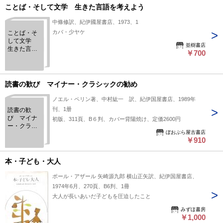
ことば・そして文学 生きた言語を考えよう
中條修訳、紀伊國屋書店、1973、1
カバ・少ヤケ
ことば・そ
して文学
並樹書店
生きた言語
￥700
を考えよう
読書の歓び マイナー・クラシックの勧め
ノエル・ペリン著、中村紘一 訳、紀伊国屋書店、1989年
刊、1册
読書の歓
び マイナ
初版、311頁、B６判、カバー背陽焼け、定価2600円
ー・クラシ
ぼおぶら屋古書店
ックの勧め
￥910
本・子ども・大人
ポール・アザール 矢崎源九郎 横山正矢訳、紀伊国屋書店、
1974年6月、270頁、B6判、1冊
大人が長いあいだ子どもを圧迫したこと
みずほ書房
￥1,000