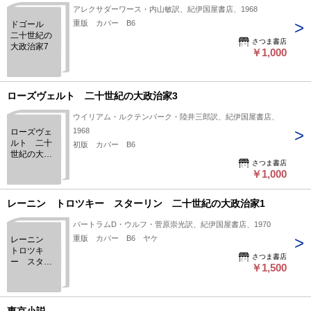
アレクサダーワース・内山敏訳、紀伊国屋書店、1968
重版 カバー B6
ドゴール
二十世紀の
さつま書店
大政治家7
￥1,000
ローズヴェルト 二十世紀の大政治家3
ウイリアム・ルクテンバーク・陸井三郎訳、紀伊国屋書店、
1968
ローズヴェ
ルト 二十
初版 カバー B6
世紀の大政
さつま書店
治家3
￥1,000
レーニン トロツキー スターリン 二十世紀の大政治家1
バートラムD・ウルフ・菅原崇光訳、紀伊国屋書店、1970
重版 カバー B6 ヤケ
レーニン
トロツキ
さつま書店
ー スター
￥1,500
リン 二十
世紀の大政
治家1