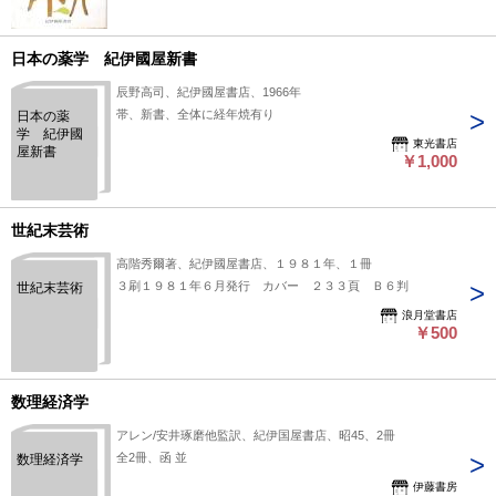
日本の薬学 紀伊國屋新書
辰野高司、紀伊國屋書店、1966年
帯、新書、全体に経年焼有り
日本の薬
学 紀伊國
東光書店
屋新書
￥1,000
世紀末芸術
高階秀爾著、紀伊國屋書店、１９８１年、１冊
３刷１９８１年６月発行 カバー ２３３頁 Ｂ６判
世紀末芸術
浪月堂書店
￥500
数理経済学
アレン/安井琢磨他監訳、紀伊国屋書店、昭45、2冊
全2冊、函 並
数理経済学
伊藤書房