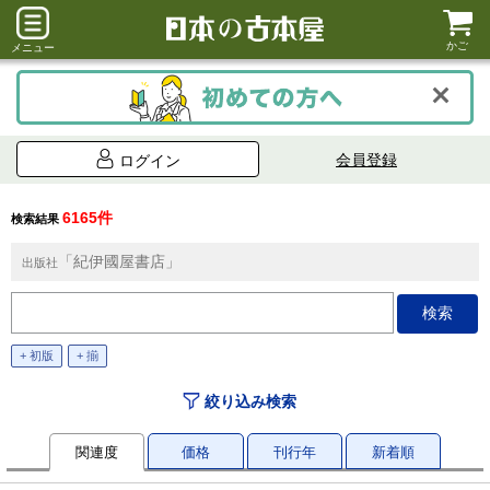
かご
メニュー
会員登録
ログイン
6165件
検索結果
「紀伊國屋書店」
出版社
+ 初版
+ 揃
絞り込み検索
関連度
価格
刊行年
新着順