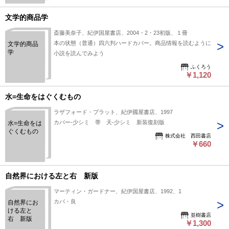
文学的商品学
斎藤美奈子、紀伊国屋書店、2004・2・23初版、１冊
本の状態（普通）四六判ハードカバー。商品情報を読むように
文学的商品
学
小説を読んでみよう
ふくろう
￥1,120
水=生命をはぐくむもの
ラザフォード・プラット、紀伊國屋書店、1997
カバー‐少シミ 帯 天‐少シミ 新装復刻版
水=生命をは
ぐくむもの
株式会社 西田書店
￥660
自然界における左と右 新版
マーティン・ガードナー、紀伊国屋書店、1992、1
カバ・良
自然界にお
ける左と
並樹書店
右 新版
￥1,300