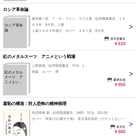
ロシア革命論
倉持俊一訳 Ｔ・Ｈ・フォン・ラウエ著、紀伊國屋書店、１９
６９年、B６判、１冊
ロシア革命
論
１刷１９６９年発行 カバー ２８７頁 B６判
浪月堂書店
￥610
紅のメタルスーツ アニメという戦場
上野俊哉、紀伊国屋書店、平10、1
初版 カバー 帯
紅のメタル
スーツ ア
書肆吉成
ニメという
￥850
戦場
羞恥の構造 : 対人恐怖の精神病理
内沼幸雄 著、紀伊国屋書店、1983、317p、四六判
カバー 本体(小口微ヤケ有) 本文保存良好（ヤケシミなし）
栄文社
￥800