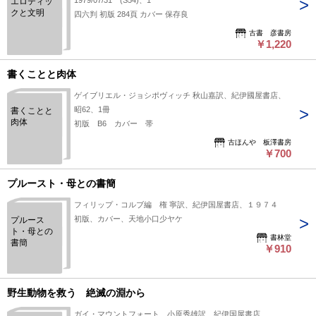
1979/07/31 (S54)、1
エロティッ
クと文明
四六判 初版 284頁 カバー 保存良
古書 彦書房
￥1,220
書くことと肉体
ゲイブリエル・ジョシポヴィッチ 秋山嘉訳、紀伊國屋書店、
昭62、1冊
書くことと
肉体
初版 B6 カバー 帯
古ほんや 板澤書房
￥700
プルースト・母との書簡
フィリップ・コルブ編 権 寧訳、紀伊国屋書店、１９７４
初版、カバー、天地小口少ヤケ
プルース
ト・母との
書林堂
書簡
￥910
野生動物を救う 絶滅の淵から
ガイ・マウントフォート 小原秀雄訳、紀伊国屋書店、