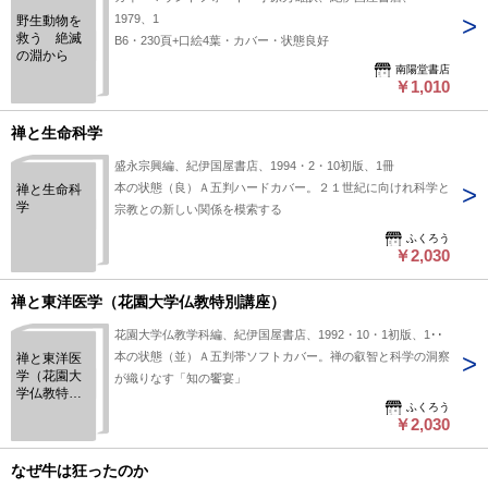
1979、1
野生動物を
救う 絶滅
B6・230頁+口絵4葉・カバー・状態良好
の淵から
南陽堂書店
￥1,010
禅と生命科学
盛永宗興編、紀伊国屋書店、1994・2・10初版、1冊
本の状態（良）Ａ五判ハードカバー。２１世紀に向けれ科学と
禅と生命科
学
宗教との新しい関係を模索する
ふくろう
￥2,030
禅と東洋医学（花園大学仏教特別講座）
花園大学仏教学科編、紀伊国屋書店、1992・10・1初版、1冊
本の状態（並）Ａ五判帯ソフトカバー。禅の叡智と科学の洞察
禅と東洋医
学（花園大
が織りなす「知の饗宴」
学仏教特別
ふくろう
講座）
￥2,030
なぜ牛は狂ったのか