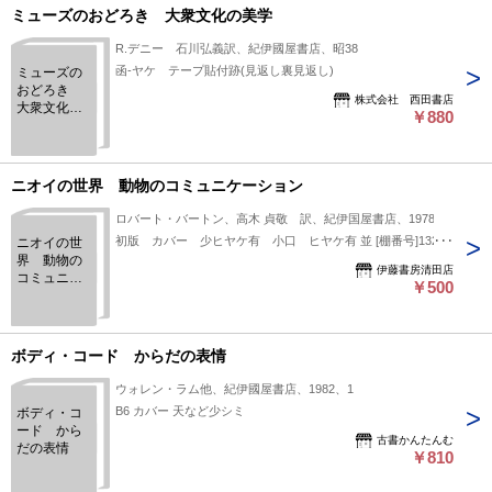
ミューズのおどろき 大衆文化の美学
R.デニー 石川弘義訳、紀伊國屋書店、昭38
函-ヤケ テープ貼付跡(見返し裏見返し)
ミューズの
おどろき
株式会社 西田書店
大衆文化の
￥880
美学
ニオイの世界 動物のコミュニケーション
ロバート・バートン、高木 貞敬 訳、紀伊国屋書店、1978
初版 カバー 少ヒヤケ有 小口 ヒヤケ有 並 [棚番号]13200
ニオイの世
界 動物の
伊藤書房清田店
コミュニケ
￥500
ーション
ボディ・コード からだの表情
ウォレン・ラム他、紀伊國屋書店、1982、1
B6 カバー 天など少シミ
ボディ・コ
ード から
古書かんたんむ
だの表情
￥810