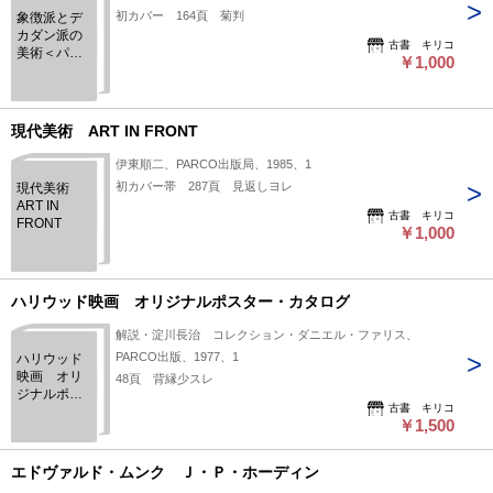
初カバー 164頁 菊判
象徴派とデ
カダン派の
古書 キリコ
美術＜パル
￥1,000
コ・ピクチ
ュアバック
ス シリー
ズ＞
現代美術 ART IN FRONT
伊東順二、PARCO出版局、1985、1
初カバー帯 287頁 見返しヨレ
現代美術
ART IN
古書 キリコ
FRONT
￥1,000
ハリウッド映画 オリジナルポスター・カタログ
解説・淀川長治 コレクション・ダニエル・ファリス、
PARCO出版、1977、1
ハリウッド
映画 オリ
48頁 背縁少スレ
ジナルポス
古書 キリコ
ター・カタ
￥1,500
ログ
エドヴァルド・ムンク Ｊ・Ｐ・ホーディン