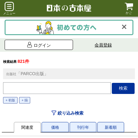
かご
メニュー
会員登録
ログイン
821件
検索結果
「PARCO出版」
出版社
+ 初版
+ 揃
絞り込み検索
関連度
価格
刊行年
新着順