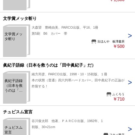
夢物語
文学賞メッタ斬り
大森望 豊崎由美、PARCO出版、平16、1冊
第5刷 B6 カバー 帯
文学賞メッ
タ斬り
古ほんや 板澤書房
￥500
眞紀子語録（日本を救うのは「田中眞紀子」だ）
緒方邦彦、PARCO出版、1998・10・15初版、１冊
本の状態（普通）四六判帯ハードカバー。田中眞紀子の正論が
眞紀子語録
（日本を救
炸裂する！
うのは「田
ふくろう
中眞紀子」
￥710
だ）
チュビスム宣言
谷川俊太郎 他著、ＰＡＲCＯ出版、1982年、1
初版、30×21cm
チュビスム
宣言
フタバ書店