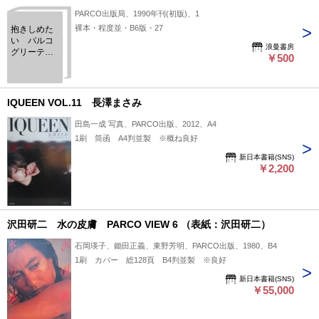
PARCO出版局、1990年刊(初版)、1
裸本・程度並・B6版・27
抱きしめた
い パルコ
浪曼書房
グリーティ
￥500
ングブック
ス
IQUEEN VOL.11 長澤まさみ
田島一成 写真、PARCO出版、2012、A4
1刷 筒函 A4判並製 ※概ね良好
新日本書籍(SNS)
￥2,200
沢田研二 水の皮膚 PARCO VIEW 6 （表紙：沢田研二）
石岡瑛子、鋤田正義、東野芳明、PARCO出版、1980、B4
1刷 カバー 総128頁 B4判並製 ※良好
新日本書籍(SNS)
￥55,000