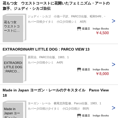
花もつ女 ウエストコーストに花開いたフェミニズム・アートの
旗手、ジュディ・シカゴ自伝
ジュディ・シカゴ 小池一子訳、PARCO出版、昭和54年、1
カバー日焼少イタミ 小口少日焼シミ A5判
花もつ女
ウエストコ
藍書店 Indigo Books
ーストに花
￥4,500
開いたフェ
ミニズム・
アートの旗
手、ジュデ
EXTRAORDINARY LITTLE DOG : PARCO VIEW 13
ィ・シカゴ
自伝
原田治、PARCO出版、1983、1
カバー少日焼小シミ A4判
EXTRAORDINARY
LITTLE DOG
藍書店 Indigo Books
: PARCO
￥8,000
VIEW 13
Made in Japan ヨーガン・レールのテキスタイル Parco View
18
ヨーガン・レール 横尾忠則監修、Parco出版、1983、1
カバー少日焼け少イタミ 小口少日焼け B5判
Made in
Japan ヨー
藍書店 Indigo Books
ガン・レー