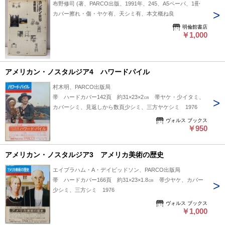
布野修司 (著、PARCO出版、1991年、245、A5ペーパ、1冊
カバー擦れ・傷・ヤケ有、天シミ有、本文概ね良
明倫館書店
￥1,000
アメリカン・ノスタルジア4 ハワードパイル
村木明、PARCO出版局
帯 ハードカバー142頁 約31×23×2㎝ 帯ヤケ・少イタミ、
カバーシミ、見返しから数頁少シミ、三方ヤケシミ 1976
ヴォルス ブックス
￥950
アメリカン・ノスタルジア3 アメリカ美術の歴史
エイブラハム・A・デイビッドソン、PARCO出版局
帯 ハードカバー166頁 約31×23×1.8㎝ 帯少ヤケ、カバー
少シミ、三方シミ 1976
ヴォルス ブックス
￥1,000