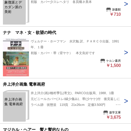
初版 カバー少スレヘタリ 各頁概ネ美本
象徴派とデ
カダン派の
游書館
美術
￥710
ナナ マネ・女・欲望の時代
ヴェルナー・ホーフマン 水沢勉 訳、ＰＡＲＣＯ出版、1991
年、１冊
初版・カバー・帯（背ヤケ） 本文良好です
ケルン書房
￥1,500
井上洋介画集 電車画府
井上洋介(画)/種村季弘(寄文)、PARCO出版局、1988、1冊
元ビニールカバー(スレ/縁少傷み)、帯(少ヤケ)付 後見返しに
井上洋介画
集 電車画府
ラベル跡 状態並 119頁 21x26cm 定価3.500円
ISBN:4891941731
遊学文庫
￥3,675
マジカル・ヘアー 髪と髪的なもの