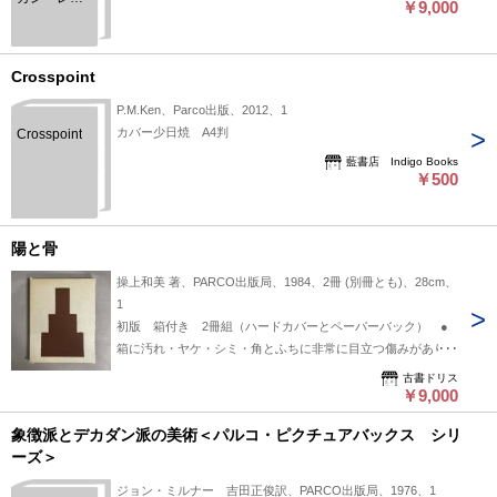
￥9,000
ルのテキス
タイル
Parco View
18
Crosspoint
P.M.Ken、Parco出版、2012、1
カバー少日焼 A4判
Crosspoint
藍書店 Indigo Books
￥500
陽と骨
操上和美 著、PARCO出版局、1984、2冊 (別冊とも)、28cm、
1
初版 箱付き 2冊組（ハードカバーとペーパーバック） ●
箱に汚れ・ヤケ・シミ・角とふちに非常に目立つ傷みがありま
す。ハードカバー：表紙にわずかに汚れ。見開き見返しにシ
古書ドリス
ミ・ヤケ。ペーパーバック：表紙にわずかに擦れとふち・角に
￥9,000
少々傷み。表紙に汚れ・角とふちに傷みがあります。天小口に
象徴派とデカダン派の美術＜パルコ・ピクチュアバックス シリ
汚れあります。●ページ内に書き込み・線引きはありません。
ーズ＞
★ご注文確認後、基本的に即日～2営業日以内に発送手続きい
たします。定休日は水曜日です。
ジョン・ミルナー 吉田正俊訳、PARCO出版局、1976、1