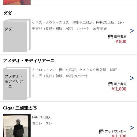
ダダ
ケネス・クウツ－スミス 柳生不二雄訳、PARCO出版、1976
中古品（良好）初版 A5判 カバー付 経年良好
ダダ
風光書房
￥800
アメデオ・モディリアーニ
キャロル・マン 田中久和訳、ＰＡＲＣＯ出版局、1987
中古品（良好）初版 A5判 カバー付
アメデオ・
モディリア
風光書房
ーニ
￥1,000
Cigar 三國連太郎
PARCO出版
ヨゴレ スレ
アットワンダー
￥1,100