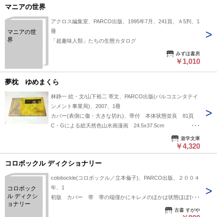
マニアの世界
アクロス編集室、PARCO出版、1995年7月、241頁、Ａ5判、1
冊
マニアの世
界
「超趣味人類」たちの生態カタログ
みずほ書房
￥1,010
夢枕 ゆめまくら
林静一 絵・文/山下裕二 寄文、PARCO出版(パルコエンタテイ
ンメント事業局)、2007、1冊
カバー(表側に傷・大きな切れ)、帯付 本体状態並良 81頁
C・Gによる総天然色山水画漫画 24.5x37.5cm
ISBN:4891947705
遊学文庫
￥4,320
コロボックル ディクショナリー
colobockle(コロボックル／立本倫子)、PARCO出版、２００４
年、1
コロボック
ル ディクシ
初版 カバー 帯 帯の端僅かにキレメのほかは状態ほぼ良好
ョナリー
古書 すがや