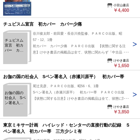
小宮山書店
￥4,400
チュビスム宣言 初カバー カバー少痛
谷川俊太郎・前田愛・長谷川堯監修、ＰＡＲＣＯ出版、昭
57・12、1冊
チュビスム
宣言 初カ
初カバー カバー少痛 ＰＡＲＣＯ出版 【状態に関する注
バー カバ
意】けやき書店の掲載品は全て、状態に関わらず「中古品
ー少痛
（並）」と表示されています。「日本の古本屋」は６段階の
けやき書店
「状態」表記が必須となりましたが、当店の扱う商品の特質
￥1,650
上、状態の簡易な区分けは適切ではない（不可能な）為、状態
お伽の国の社会人 Sペン署名入（赤瀬川原平） 初カバー帯
欄の「中古品（並）」という表現は考慮にいれないで下さい。
痛みなどの瑕疵につきましては、解説欄等をご参考にして下さ
尾辻克彦、ＰＡＲＣＯ出版、昭56・6、1冊
い。状態表記の無いものは特に問題なく良好とお考え下さ
Sペン署名入（赤瀬川原平） 初カバー帯 ＰＡＲＣＯ出版
お伽の国の
い。:
社会人 Sペ
【状態に関する注意】けやき書店の掲載品は全て、状態に関わ
ン署名入
らず「中古品（並）」と表示されています。「日本の古本屋」
けやき書店
（赤瀬川原
は６段階の「状態」表記が必須となりましたが、当店の扱う商
￥3,850
平） 初カ
品の特質上、状態の簡易な区分けは適切ではない（不可能な）
バー帯
為、状態欄の「中古品（並）」という表現は考慮にいれないで
東京ミキサー計画 ハイレッド・センターの直接行動の記録 Ｓ
下さい。痛みなどの瑕疵につきましては、解説欄等をご参考に
ペン署名入 初カバー帯 三方少シミ有
して下さい。状態表記の無いものは特に問題なく良好とお考え