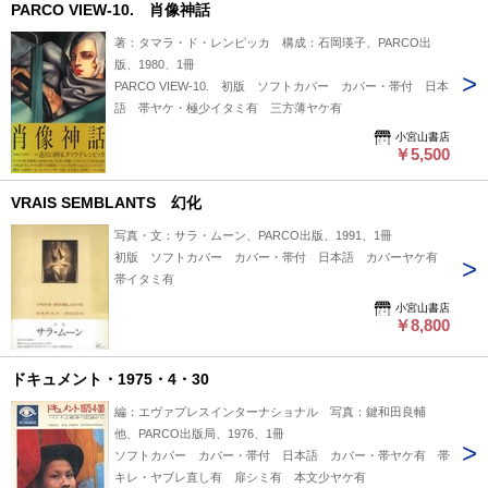
PARCO VIEW-10. 肖像神話
著：タマラ・ド・レンピッカ 構成：石岡瑛子、PARCO出
版、1980、1冊
PARCO VIEW-10. 初版 ソフトカバー カバー・帯付 日本
語 帯ヤケ・極少イタミ有 三方薄ヤケ有
小宮山書店
￥5,500
VRAIS SEMBLANTS 幻化
写真・文：サラ・ムーン、PARCO出版、1991、1冊
初版 ソフトカバー カバー・帯付 日本語 カバーヤケ有
帯イタミ有
小宮山書店
￥8,800
ドキュメント・1975・4・30
編：エヴァプレスインターナショナル 写真：鍵和田良輔
他、PARCO出版局、1976、1冊
ソフトカバー カバー・帯付 日本語 カバー・帯ヤケ有 帯
キレ・ヤブレ直し有 扉シミ有 本文少ヤケ有