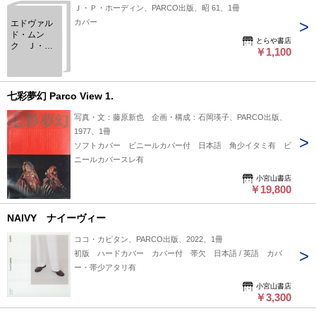
Ｊ・Ｐ・ホーディン、PARCO出版、昭 61、1冊
カバー
エドヴァル
ド・ムン
とらや書店
ク Ｊ・
￥1,100
Ｐ・ホーデ
ィン
七彩夢幻 Parco View 1.
写真・文：藤原新也 企画・構成：石岡瑛子、PARCO出版、
1977、1冊
ソフトカバー ビニールカバー付 日本語 角少イタミ有 ビ
ニールカバースレ有
小宮山書店
￥19,800
NAIVY ナイーヴィー
ココ・カピタン、PARCO出版、2022、1冊
初版 ハードカバー カバー付 帯欠 日本語 / 英語 カバ
ー・帯少アタリ有
小宮山書店
￥3,300