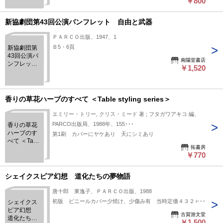
￥800
新協劇団第43回公演パンフレット 自由と武器
ＰＡＲＣＯ出版、1947、1
Ｂ5・6頁
新協劇団第
43回公演パ
南陽堂書店
ンフレッ
￥1,520
ト 自由と
武器
香りの草花ハーブのすべて ＜Table styling series＞
エミリー・トリー, クリス・ミード 著 ; フタガワアキコ 編、
PARCO出版局、1988年、155･･･
香りの草花
ハーブのす
第1刷 カバーにヤケあり 天にシミあり
べて ＜Table
拓書房
styling
￥770
series＞
シェイクスピア幻想 道化たちの夢物語
唐十郎 東逸子、ＰＡＲＣＯ出版、1988
初版 ビニールカバー少焼け、少傷み有 当時定価４３２６円
シェイクス
ピア幻想
古賀游文堂
道化たちの
￥1,500