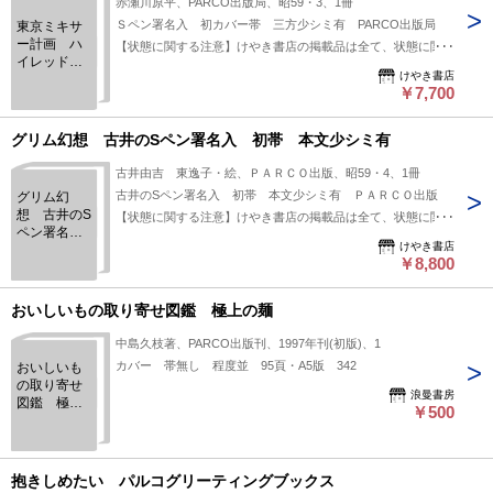
赤瀬川原平、PARCO出版局、昭59・3、1冊
下さい。:
Ｓペン署名入 初カバー帯 三方少シミ有 PARCO出版局
東京ミキサ
ー計画 ハ
【状態に関する注意】けやき書店の掲載品は全て、状態に関わ
イレッド・
らず「中古品（並）」と表示されています。「日本の古本屋」
けやき書店
センターの
は６段階の「状態」表記が必須となりましたが、当店の扱う商
￥7,700
直接行動の
品の特質上、状態の簡易な区分けは適切ではない（不可能な）
記録 Ｓペ
ン署名入
為、状態欄の「中古品（並）」という表現は考慮にいれないで
グリム幻想 古井のSペン署名入 初帯 本文少シミ有
初カバー
下さい。痛みなどの瑕疵につきましては、解説欄等をご参考に
帯 三方少
古井由吉 東逸子・絵、ＰＡＲＣＯ出版、昭59・4、1冊
して下さい。状態表記の無いものは特に問題なく良好とお考え
シミ有
古井のSペン署名入 初帯 本文少シミ有 ＰＡＲＣＯ出版
グリム幻
下さい。:
想 古井のS
【状態に関する注意】けやき書店の掲載品は全て、状態に関わ
ペン署名
らず「中古品（並）」と表示されています。「日本の古本屋」
けやき書店
入 初帯
は６段階の「状態」表記が必須となりましたが、当店の扱う商
￥8,800
本文少シミ
品の特質上、状態の簡易な区分けは適切ではない（不可能な）
有
為、状態欄の「中古品（並）」という表現は考慮にいれないで
おいしいもの取り寄せ図鑑 極上の麺
下さい。痛みなどの瑕疵につきましては、解説欄等をご参考に
中島久枝著、PARCO出版刊、1997年刊(初版)、1
して下さい。状態表記の無いものは特に問題なく良好とお考え
カバー 帯無し 程度並 95頁・A5版 342
おいしいも
下さい。:
の取り寄せ
浪曼書房
図鑑 極上
￥500
の麺
抱きしめたい パルコグリーティングブックス