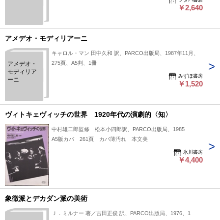
￥2,640
アメデオ・モディリアーニ
キャロル・マン 田中久和 訳、PARCO出版局、1987年11月、
275頁、A5判、1冊
アメデオ・
モディリア
みずほ書房
ーニ
￥1,520
ヴィトキェヴィッチの世界 1920年代の演劇的〈知〉
中村雄二郎監修 松本小四郎訳、PARCO出版局、1985
A5版カバ 261頁 カバ薄汚れ 本文美
氷川書房
￥4,400
象徴派とデカダン派の美術
Ｊ．ミルナー 著／吉田正俊 訳、PARCO出版局、1976、1