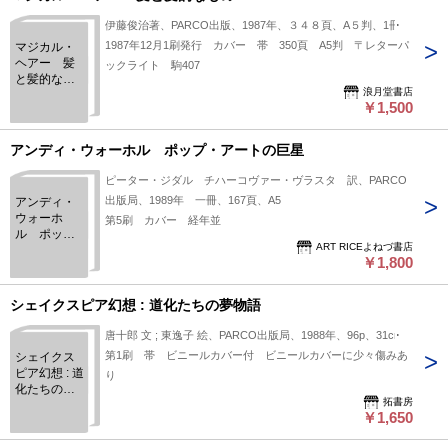
伊藤俊治著、PARCO出版、1987年、３４８頁、A５判、1冊
1987年12月1刷発行 カバー 帯 350頁 A5判 〒レターパ
マジカル・
ヘアー 髪
ックライト 駒407
と髪的なも
浪月堂書店
の
￥1,500
アンディ・ウォーホル ポップ・アートの巨星
ピーター・ジダル チハーコヴァー・ヴラスタ 訳、PARCO
出版局、1989年 一冊、167頁、A5
アンディ・
ウォーホ
第5刷 カバー 経年並
ル ポッ
ART RICEよねづ書店
プ・アート
￥1,800
の巨星
シェイクスピア幻想 : 道化たちの夢物語
唐十郎 文 ; 東逸子 絵、PARCO出版局、1988年、96p、31cm
第1刷 帯 ビニールカバー付 ビニールカバーに少々傷みあ
シェイクス
ピア幻想 : 道
り
化たちの夢
拓書房
物語
￥1,650