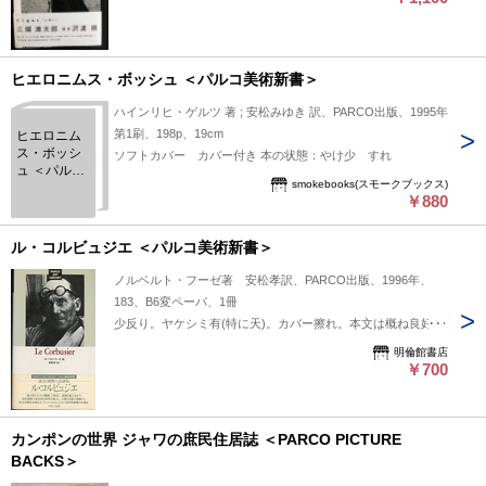
ヒエロニムス・ボッシュ ＜パルコ美術新書＞
ハインリヒ・ゲルツ 著 ; 安松みゆき 訳、PARCO出版、1995年
第1刷、198p、19cm
ヒエロニム
ス・ボッシ
ソフトカバー カバー付き 本の状態：やけ少 すれ
ュ ＜パルコ
smokebooks(スモークブックス)
美術新書＞
￥880
ル・コルビュジエ ＜パルコ美術新書＞
ノルベルト・フーゼ著 安松孝訳、PARCO出版、1996年、
183、B6変ペーパ、1冊
少反り。ヤケシミ有(特に天)。カバー擦れ。本文は概ね良好。
明倫館書店
￥700
カンポンの世界 ジャワの庶民住居誌 ＜PARCO PICTURE
BACKS＞