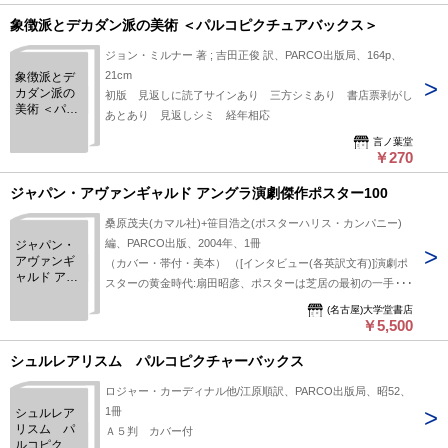
象徴派とデカダン派の美術 ＜パルコピクチュアバックス＞
ジョン・ミルナー 著 ; 吉田正俊 訳、PARCO出版局、164p、
21cm
象徴派とデ
カダン派の
初版 見返しに読了サインあり 三方シミあり 書店票剥がし
美術 ＜パル
あとあり 見返しシミ 経年相応
コピクチュ
アバックス
言ノ葉堂
￥270
＞
ジャパン・アヴァンギャルド アングラ演劇傑作ポスター100
桑原茂夫(カマル社)+笹目浩之(ポスターハリス・カンパニー)
編、PARCO出版、2004年、1冊
ジャパン・
アヴァンギ
（カバー・帯付・美本） （[インタビュー(各英訳文有)]演劇ポ
ャルド アン
スターの黄金時代:扇田昭彦、ポスターは芝居の最初の一手:唐
グラ演劇傑
十郎、ポスターなしの芝居なんて考えられなかった:九條今日
作ポスター
(名古屋)大学堂書店
子、ポスターが時代を語る:笹目浩之、あらあらしい時代の空
￥5,500
100
気を吸い込んだポスター:桑原茂夫、[図版]アングラ演劇傑作ポ
シュルレアリスム パルコピクチャーバックス
スター100、掲載ポスター一覧）
ロジャー・カーディナル他/江原順訳、PARCO出版局、昭52、
1冊
シュルレア
リスム パ
Ａ５判 カバー付
ルコピクチ