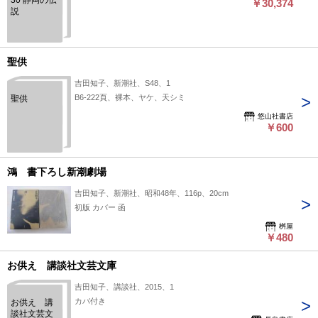
30 静岡の伝
￥30,374
説
聖供
吉田知子、新潮社、S48、1
B6-222頁、裸本、ヤケ、天シミ
聖供
悠山社書店
￥600
鴻 書下ろし新潮劇場
吉田知子、新潮社、昭和48年、116p、20cm
初版 カバー 函
桝屋
￥480
お供え 講談社文芸文庫
吉田知子、講談社、2015、1
カバ付き
お供え 講
談社文芸文