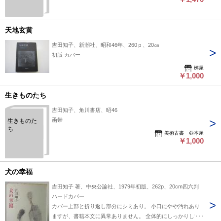
天地玄黄
吉田知子、新潮社、昭和46年、260ｐ、20㎝
初版 カバー
桝屋
￥1,000
生きものたち
吉田知子、角川書店、昭46
函帯
生きものた
ち
美術古書 亞本屋
￥1,000
犬の幸福
吉田知子 著、中央公論社、1979年初版、262p、20cm四六判
ハードカバー
カバー上部と折り返し部分にシミあり。 小口にやや汚れあり
ますが、書籍本文に異常ありません。 全体的にしっかりして