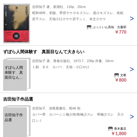
吉田知子 著、新潮社、116p、20cm
昭和48年、初版、帯背ヤケ小キズスレ、函小キズスレ、表紙
若干スレ、天地小口小ヤケ若干シミ、本文小ヤケ
ぶっくいん高知 古書部
￥770
ずぼら人間体験す 真面目なんて大きらい
吉田知子 著、青春出版社、1973.7、236p 肖像、19cm
１刷 Ｂ６ カバー、天地・小口やけ
ずぼら人間
体験す 真
文教
面目なんて
￥800
大きらい
吉田知子作品選
吉田知子、深夜叢書社、昭46 初
カバー帯 カバーシミ極少焼/角極少スレ 帯極少スレ 天小
吉田知子作
品選
口シミ
青木書店
￥1,800