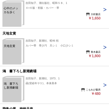
吉田知子、潮出版社、昭和５８、1
４×６版・初版・カバー・帯
心中のメッ
カを歩く
大村書店
￥1,650
天地玄黄
吉田知子、新潮社、昭46 初
カバー帯 帯少汚 天シミ 小口少シミ
天地玄黄
青木書店
￥1,800
鴻 書下ろし新潮劇場
吉田知子、新潮社、1973、1
函(背経年ヤケ)、本体美本
鴻 書下ろ
し新潮劇場
こもれび書房
￥480
飛鳥の風 持統天皇