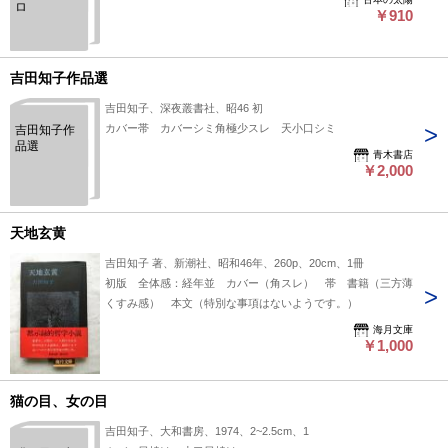
ロ
￥910
吉田知子作品選
吉田知子、深夜叢書社、昭46 初
カバー帯 カバーシミ角極少スレ 天小口シミ
吉田知子作
品選
青木書店
￥2,000
天地玄黄
吉田知子 著、新潮社、昭和46年、260p、20cm、1冊
初版 全体感：経年並 カバー（角スレ） 帯 書籍（三方薄
くすみ感） 本文（特別な事項はないようです。）
海月文庫
￥1,000
猫の目、女の目
吉田知子、大和書房、1974、2~2.5cm、1