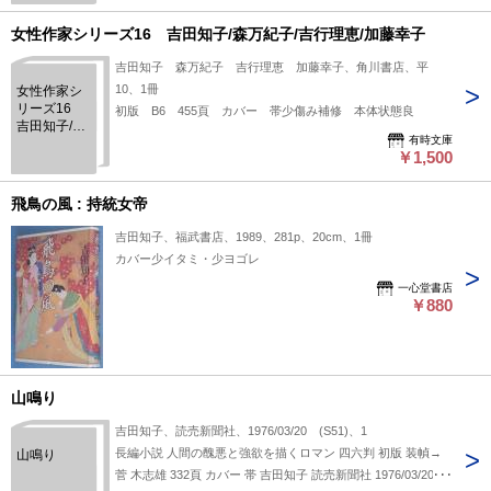
女性作家シリーズ16 吉田知子/森万紀子/吉行理恵/加藤幸子
吉田知子 森万紀子 吉行理恵 加藤幸子、角川書店、平
10、1冊
女性作家シ
リーズ16
初版 B6 455頁 カバー 帯少傷み補修 本体状態良
吉田知子/森
有時文庫
万紀子/吉行
￥1,500
理恵/加藤幸
子
飛鳥の風 : 持統女帝
吉田知子、福武書店、1989、281p、20cm、1冊
カバー少イタミ・少ヨゴレ
一心堂書店
￥880
山鳴り
吉田知子、読売新聞社、1976/03/20 (S51)、1
長編小説 人間の醜悪と強欲を描くロマン 四六判 初版 装幀→
山鳴り
菅 木志雄 332頁 カバー 帯 吉田知子 読売新聞社 1976/03/20