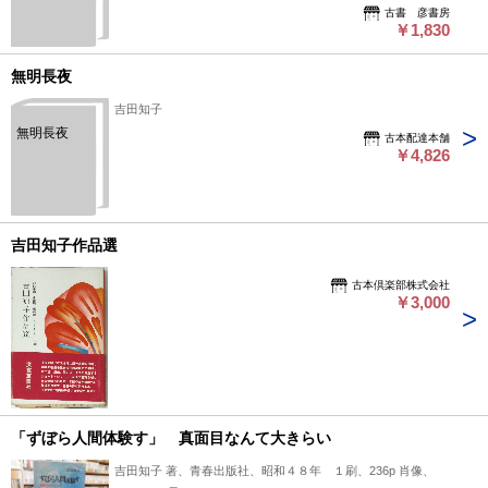
(S51) 保存良
古書 彦書房
￥1,830
無明長夜
吉田知子
無明長夜
古本配達本舗
￥4,826
吉田知子作品選
古本倶楽部株式会社
￥3,000
「ずぼら人間体験す」 真面目なんて大きらい
吉田知子 著、青春出版社、昭和４８年 １刷、236p 肖像、