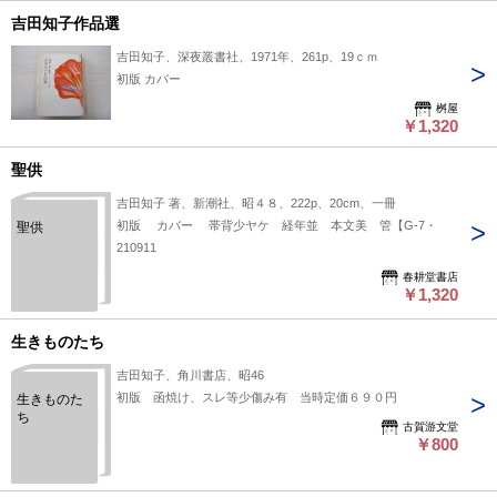
吉田知子作品選
吉田知子、深夜叢書社、1971年、261p、19ｃｍ
初版 カバー
桝屋
￥1,320
聖供
吉田知子 著、新潮社、昭４８、222p、20cm、一冊
初版 カバー 帯背少ヤケ 経年並 本文美 管【G-7・
聖供
210911
春耕堂書店
￥1,320
生きものたち
吉田知子、角川書店、昭46
初版 函焼け、スレ等少傷み有 当時定価６９０円
生きものた
ち
古賀游文堂
￥800