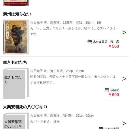
満州は知らない
吉田知子 著、新潮社、1985年 初版、20cm、1冊
カバー。三方ホコリシミ・茶シミ有。経年によるスレイタミ・
ヤケ。
水たま書店 桜井店
￥560
生きものたち
吉田知子 著、角川書店、253p、20cm
昭和46初版、帯背などヤケ背下部一部欠け、函・本体ともま
生きものた
ち
ずまず良好です。
昼猫堂
￥600
大興安嶺死の八〇〇キロ
吉田知子 著、新潮社、昭和54、261p、20cm
カバー 帯付き 良好
大興安嶺死
の八〇〇キ
古本の太陽