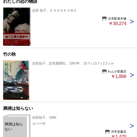
わたしの恋の物語
吉田 知子、ＫＡＤＯＫＡＷＡ
古本配達本舗
￥30,274
竹の秋
吉田知子、読売新聞社、1997年、19.7ｘ13.7ｘ2.2ｃｍ
れんが堂書店
￥1,800
満洲は知らない
吉田知子、1985
カバー付
満洲は知ら
ない
洋学堂書店
￥1,470