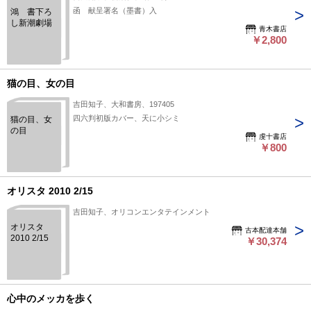
函 献呈署名（墨書）入
鴻 書下ろ
し新潮劇場
青木書店
￥2,800
猫の目、女の目
吉田知子、大和書房、197405
四六判初版カバー、天に小シミ
猫の目、女
の目
虔十書店
￥800
オリスタ 2010 2/15
吉田知子、オリコンエンタテインメント
オリスタ
古本配達本舗
2010 2/15
￥30,374
心中のメッカを歩く