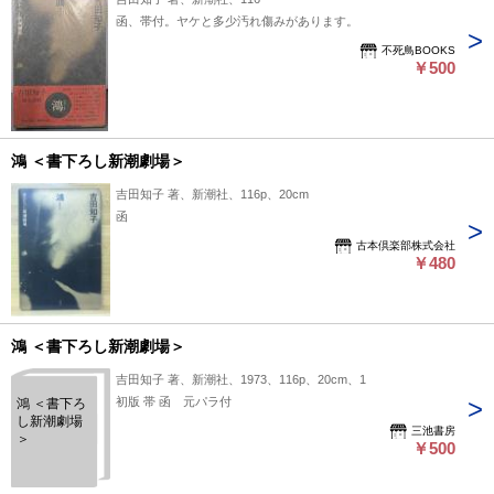
函、帯付。ヤケと多少汚れ傷みがあります。
不死鳥BOOKS
￥500
鴻 ＜書下ろし新潮劇場＞
吉田知子 著、新潮社、116p、20cm
函
古本倶楽部株式会社
￥480
鴻 ＜書下ろし新潮劇場＞
吉田知子 著、新潮社、1973、116p、20cm、1
初版 帯 函 元パラ付
鴻 ＜書下ろ
し新潮劇場
三池書房
＞
￥500