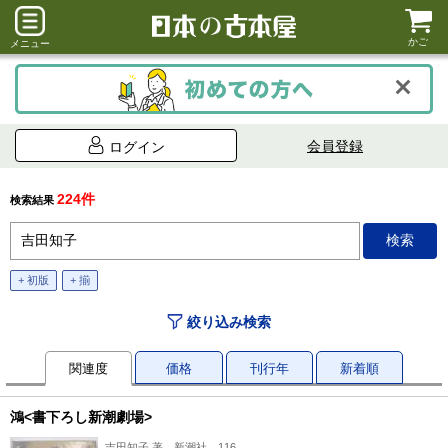
かご
メニュー
会員登録
ログイン
224件
検索結果
+ 初版
+ 揃
絞り込み検索
関連度
価格
刊行年
新着順
鴻<書下ろし新潮劇場>
吉田知子 著、新潮社、116