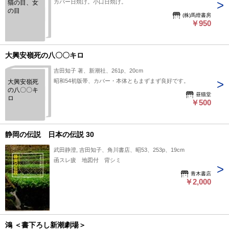
カバー日焼け。小口日焼け。
猫の目、女
の目
(株)馬燈書房
￥950
大興安嶺死の八〇〇キロ
吉田知子 著、新潮社、261p、20cm
昭和54初版帯、カバー・本体ともまずまず良好です。
大興安嶺死
の八〇〇キ
昼猫堂
ロ
￥500
静岡の伝説 日本の伝説 30
武田静澄, 吉田知子、角川書店、昭53、253p、19cm
函スレ疲 地図付 背シミ
青木書店
￥2,000
鴻 ＜書下ろし新潮劇場＞