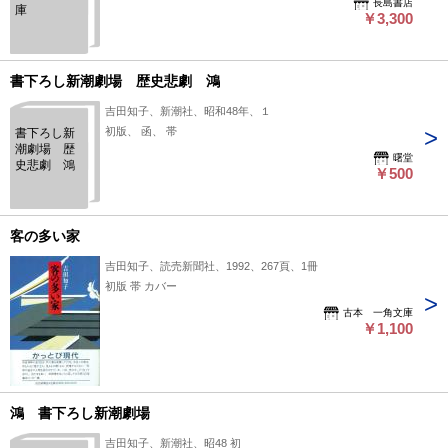
長島書店
庫
￥3,300
書下ろし新潮劇場 歴史悲劇 鴻
吉田知子、新潮社、昭和48年、１
初版、 函、 帯
書下ろし新
潮劇場 歴
曙堂
史悲劇 鴻
￥500
客の多い家
吉田知子、読売新聞社、1992、267頁、1冊
初版 帯 カバー
古本 一角文庫
￥1,100
鴻 書下ろし新潮劇場
吉田知子、新潮社、昭48 初