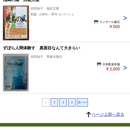
吉田知子、福武文庫
初版（1994） 帯付 カバーシミ
ロンサール書店
￥500
ずぼら人間体験す 真面目なんて大きらい
吉田知子、青春出版社
古本配達本舗
￥3,000
1
2
3
4
次へ>>
ページ上部へ戻る