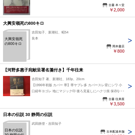
おり、通読に支障ない状態です。 （添付写真をご覧下さい）
古書 本々堂
発送方法：②ゆうメール 下記の送料表、または価格表記の隣
￥2,000
にある送料欄をご参照ください。 在庫検索用ワード： 本々堂
文学小説関係
大興安嶺死の800キロ
吉田知子、新潮社、昭54
良本
大興安嶺死
の800キロ
岡本書店
￥800
【河野多惠子宛献呈署名箋付き】千年往来
吉田知子 著、新潮社、183p、20cm
【1996年初版 カバー 帯】帯ヤブレ多 カバースレ背にシワ 小
口経年ヨゴレ 地にマジック印 後ろ見返しにハクリ痕 保存状
態：並（経年の瑕疵が普通にあるがひどくはない経年並み）
古書 往来座
￥3,500
日本の伝説 30 静岡の伝説
武田静澄・吉田知子
日本の伝説
古本配達本舗