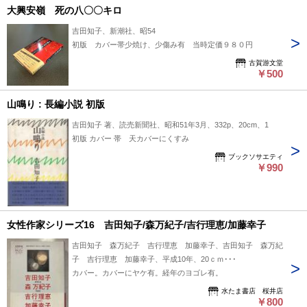
大興安嶺 死の八〇〇キロ
吉田知子、新潮社、昭54
初版 カバー帯少焼け、少傷み有 当時定価９８０円
古賀游文堂
￥500
山鳴り : 長編小説 初版
吉田知子 著、読売新聞社、昭和51年3月、332p、20cm、1
初版 カバー 帯 天カバーにくすみ
ブックソサエティ
￥990
女性作家シリーズ16 吉田知子/森万紀子/吉行理恵/加藤幸子
吉田知子 森万紀子 吉行理恵 加藤幸子、吉田知子 森万紀
子 吉行理恵 加藤幸子、平成10年、20ｃｍ･･･
カバー。カバーにヤケ有。経年のヨゴレ有。
水たま書店 桜井店
￥800