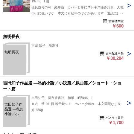
19cm、１冊
優良並可の可 経年感 カバーと帯にスレキズ痛み汚れ 天地
小口に強いヤケ 本文にも経年のヤケがあります 通読には差
し支えのない程度です
古書猛牛堂
￥600
無明長夜
吉田 知子、新潮社
無明長夜
古本配達本舗
￥30,294
吉田知子作品選 —私的小論／小説篇／戯曲篇／ショート・ショ
ート篇
吉田知子、深夜叢書社 初版、昭和46、1
Ｂ六 帯 261頁 若干焼シミ カバー少破れ 本文問題なし良
吉田知子作
品選 —私的
好 450g
小論／小説
パノラマ書房
篇／戯曲篇
￥1,700
／ショー
ト・ショー
ト篇