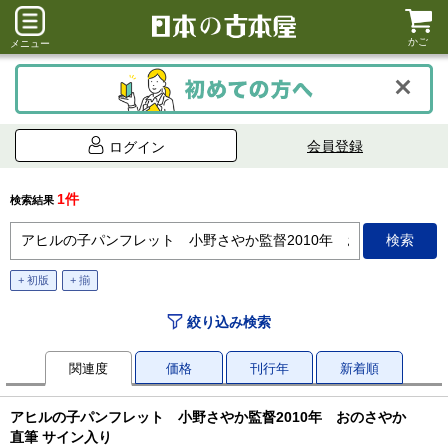
かご
メニュー
会員登録
ログイン
1件
検索結果
+ 初版
+ 揃
絞り込み検索
関連度
価格
刊行年
新着順
アヒルの子パンフレット 小野さやか監督2010年 おのさやか
直筆 サイン入り