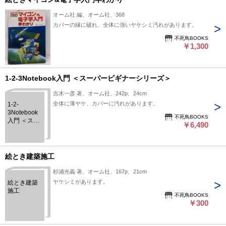
オーム社 編、オーム社、368
カバーの縁に破れ、全体に強いヤケシミ汚れがあります。
不死鳥BOOKS
￥1,300
1-2-3Notebook入門 ＜スーパービギナーシリーズ＞
吉木一彦 著、オーム社、242p、24cm
全体に薄ヤケ、カバーに汚れがあります。
1-2-
3Notebook
不死鳥BOOKS
入門 ＜スー
￥6,490
パービギナ
ーシリーズ
＞
絵とき建築施工
杉浦光義 著、オーム社、167p、21cm
ヤケシミがあります。
絵とき建築
施工
不死鳥BOOKS
￥300