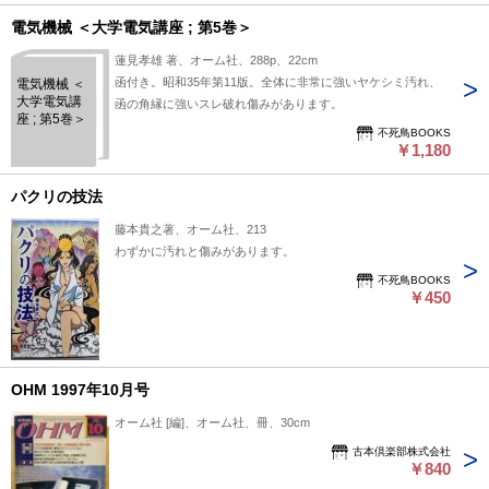
電気機械 ＜大学電気講座 ; 第5巻＞
蓮見孝雄 著、オーム社、288p、22cm
函付き。昭和35年第11版。全体に非常に強いヤケシミ汚れ、
電気機械 ＜
大学電気講
函の角縁に強いスレ破れ傷みがあります。
座 ; 第5巻＞
不死鳥BOOKS
￥1,180
パクリの技法
藤本貴之著、オーム社、213
わずかに汚れと傷みがあります。
不死鳥BOOKS
￥450
OHM 1997年10月号
オーム社 [編]、オーム社、冊、30cm
古本倶楽部株式会社
￥840