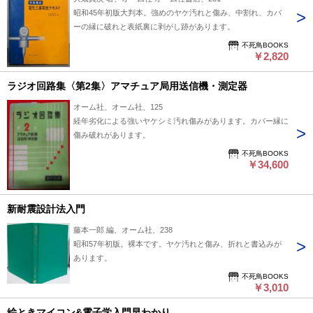
昭和45年初版大判本。強めのヤケ汚れと傷み、中割れ、カバ
ーの縁に破れと表紙裏に剥がし跡があります。
不死鳥BOOKS
￥2,820
ラジオ回路集〈第2集〉アマチュア局用送信機・測定器
オーム社、オーム社、125
経年劣化による強いヤケシミ汚れ傷みがあります。カバー縁に
傷み破れがあります。
不死鳥BOOKS
￥34,600
新耐震設計法入門
藤本一郎 編、オーム社、238
昭和57年初版。裸本です。ヤケ汚れと傷み、折れと書込みが
あります。
不死鳥BOOKS
￥3,010
絵ときマイコン&電子学入門早わかり