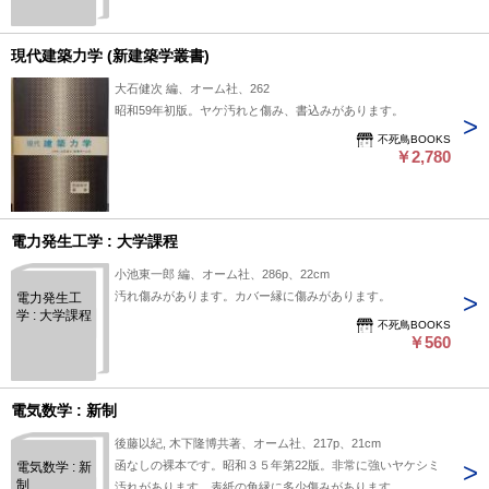
現代建築力学 (新建築学叢書)
大石健次 編、オーム社、262
昭和59年初版。ヤケ汚れと傷み、書込みがあります。
不死鳥BOOKS
￥2,780
電力発生工学 : 大学課程
小池東一郎 編、オーム社、286p、22cm
汚れ傷みがあります。カバー縁に傷みがあります。
電力発生工
学 : 大学課程
不死鳥BOOKS
￥560
電気数学 : 新制
後藤以紀, 木下隆博共著、オーム社、217p、21cm
函なしの裸本です。昭和３５年第22版。非常に強いヤケシミ
電気数学 : 新
制
汚れがあります。表紙の角縁に多少傷みがあります。