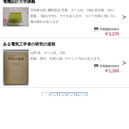
電機設計大学講義
竹内寿太郎, 磯部直吉 共著、オーム社、198p 表12枚、22cm
新版.。強めの汚れ、ヤケがあります。カバー全体に強いスレ
傷み破れがあります。
不死鳥BOOKS
￥3,270
ある電気工学者の研究の道程
山村 昌、オーム社、128
初版。函付。全体に強いヤケシミ汚れがあります。
不死鳥BOOKS
￥1,100
1
2
3
4
次へ>>
ページ上部へ戻る
プライバシーポリシー