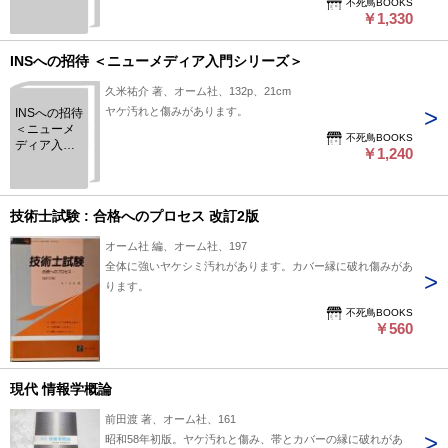
不死鳥BOOKS
￥1,330
INSへの招待 ＜ニューメディア入門シリーズ＞
久米祐介 著、オーム社、132p、21cm
ヤケ汚れと傷みがあります。
INSへの招待
＜ニューメ
不死鳥BOOKS
ディア入門
￥1,240
シリーズ＞
技術士試験 : 合格へのプロセス 改訂2版
オーム社 編、オーム社、197
全体に強いヤケシミ汚れがあります。カバー縁に破れ傷みがあ
ります。
不死鳥BOOKS
￥560
現代 情報学概論
前田渡 著、オーム社、161
昭和58年初版。ヤケ汚れと傷み、帯とカバーの縁に破れがあ