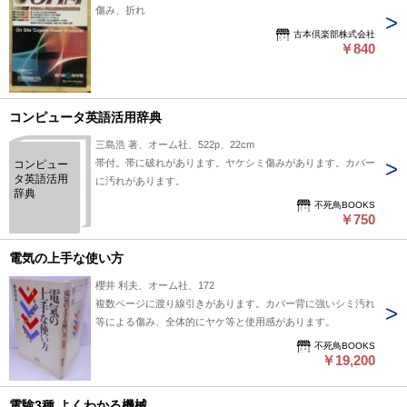
傷み、折れ
古本倶楽部株式会社
￥840
コンピュータ英語活用辞典
三島浩 著、オーム社、522p、22cm
帯付。帯に破れがあります。ヤケシミ傷みがあります。カバー
コンピュー
タ英語活用
に汚れがあります。
辞典
不死鳥BOOKS
￥750
電気の上手な使い方
櫻井 利夫、オーム社、172
複数ページに渡り線引きがあります。カバー背に強いシミ汚れ
等による傷み、全体的にヤケ等と使用感があります。
不死鳥BOOKS
￥19,200
電験3種 よくわかる機械