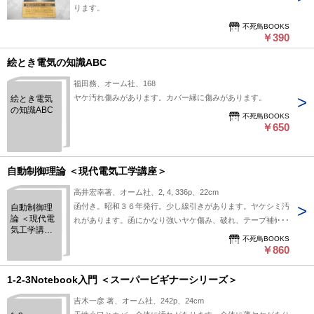
ります。
不死鳥BOOKS
￥390
絵とき電気の知識ABC
福田務、オーム社、168
ヤケ汚れ傷みがあります。カバー縁に傷みがあります。
絵とき電気
の知識ABC
不死鳥BOOKS
￥650
自動制御理論 ＜現代電気工学講座＞
高井宏幸著、オーム社、2, 4, 336p、22cm
函付き。昭和３６年発行。少し線引きがあります。ヤケシミ汚
自動制御理
論 ＜現代電
れがあります。函にかなり強いヤケ傷み、破れ、テープ補修が
気工学講座
あります。
不死鳥BOOKS
＞
￥860
1-2-3Notebook入門 ＜スーパービギナーシリーズ＞
吉木一彦 著、オーム社、242p、24cm