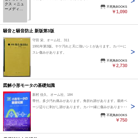
クス ＜ニュ
不死鳥BOOKS
ーメディア
￥1,090
技術シリー
ズ＞
騒音と騒音防止 新版第3版
守田 栄、オーム社、311
1991年第3版。ヤケ汚れと天に強いシミがあります。カバーに
スレ傷みがあります。
不死鳥BOOKS
￥2,730
図解小形モータの基礎知識
新村 佳久、オーム社、184
帯付。多少汚れ痛みがあります。角折れ跡があります。最終ペ
ージ辺りに剥がし跡があります。カバー縁に傷みがあります。
不死鳥BOOKS
￥750