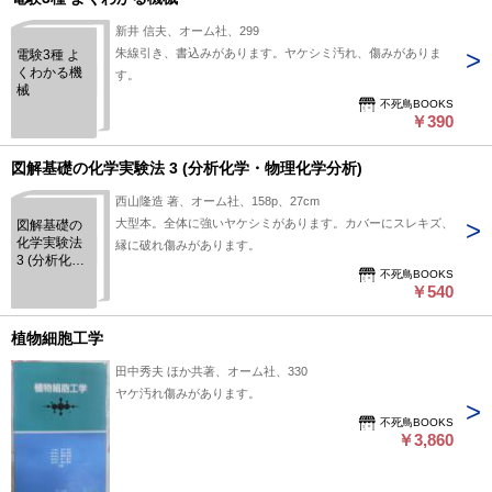
新井 信夫、オーム社、299
朱線引き、書込みがあります。ヤケシミ汚れ、傷みがありま
電験3種 よ
くわかる機
す。
械
不死鳥BOOKS
￥390
図解基礎の化学実験法 3 (分析化学・物理化学分析)
西山隆造 著、オーム社、158p、27cm
大型本。全体に強いヤケシミがあります。カバーにスレキズ、
図解基礎の
化学実験法
縁に破れ傷みがあります。
3 (分析化
不死鳥BOOKS
学・物理化
￥540
学分析)
植物細胞工学
田中秀夫 ほか共著、オーム社、330
ヤケ汚れ傷みがあります。
不死鳥BOOKS
￥3,860