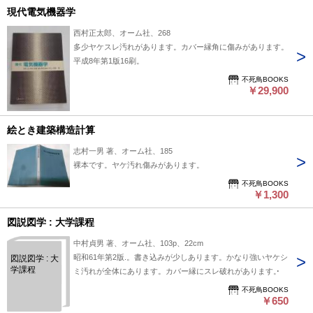
現代電気機器学
西村正太郎、オーム社、268
多少ヤケスレ汚れがあります。カバー縁角に傷みがあります。
平成8年第1版16刷。
不死鳥BOOKS
￥29,900
絵とき建築構造計算
志村一男 著、オーム社、185
裸本です。ヤケ汚れ傷みがあります。
不死鳥BOOKS
￥1,300
図説図学 : 大学課程
中村貞男 著、オーム社、103p、22cm
昭和61年第2版.。書き込みが少しあります。かなり強いヤケシ
図説図学 : 大
学課程
ミ汚れが全体にあります。カバー縁にスレ破れがあります。
不死鳥BOOKS
￥650