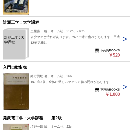
計測工学 : 大学課程
土屋喜一 編、オーム社、212p、21cm
多少ヤケと汚れがあります。カバー縁に傷みがあります。平成
計測工学 : 大
学課程
12年第3版.。
不死鳥BOOKS
￥520
入門自動制御
緒方興助 著、オーム社、266
1970年4版。全体に激しいヤケシミ傷み汚れがあります。
不死鳥BOOKS
￥1,000
発変電工学 : 大学課程 第2版
埴野一郎 編、オーム社、22cm