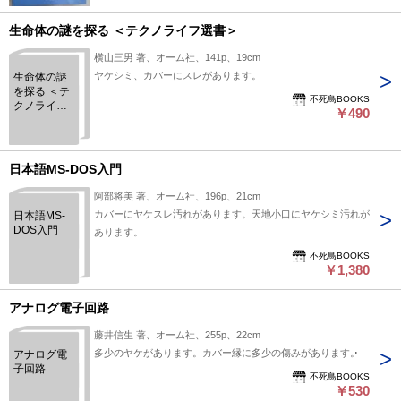
生命体の謎を探る ＜テクノライフ選書＞
横山三男 著、オーム社、141p、19cm
ヤケシミ、カバーにスレがあります。
生命体の謎
を探る ＜テ
不死鳥BOOKS
クノライフ
￥490
選書＞
日本語MS-DOS入門
阿部将美 著、オーム社、196p、21cm
カバーにヤケスレ汚れがあります。天地小口にヤケシミ汚れが
日本語MS-
DOS入門
あります。
不死鳥BOOKS
￥1,380
アナログ電子回路
藤井信生 著、オーム社、255p、22cm
多少のヤケがあります。カバー縁に多少の傷みがあります。
アナログ電
子回路
不死鳥BOOKS
￥530