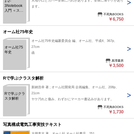
天地小口とカバー全体に汚れがあります。全体に薄ヤケがあり
1-2-
3Notebook
ます。
入門 ＜スー
不死鳥BOOKS
パービギナ
￥6,750
ーシリーズ
＞
オーム社75年史
オーム社75年史編纂委員会 編、オーム社、平成4、367p、
27cm
オーム社75
年史
函
真理書房
￥3,500
Rで学ぶクラスタ解析
新納浩幸 著 ; オーム社開発局 企画編集、オーム社、208p、
21cm
Rで学ぶクラ
スタ解析
ヤケ汚れと傷み、わずかにマーカー書込みがあります。
不死鳥BOOKS
￥1,730
写真構成電気工事実技テキスト
大畑真次 著、オーム社 オーム社書店、251