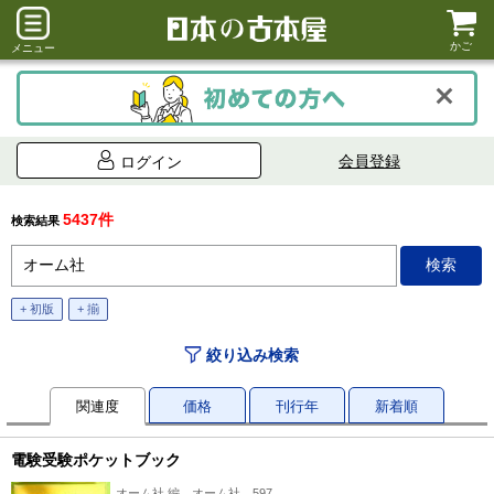
かご
メニュー
会員登録
ログイン
5437件
検索結果
+ 初版
+ 揃
絞り込み検索
関連度
価格
刊行年
新着順
電験受験ポケットブック
オーム社 編、オーム社、597