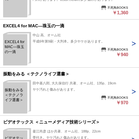
不死鳥BOOKS
￥1,360
EXCEL4 for MAC―珠玉の一滴
中山 高、オーム社
平成6年第9刷・大判本。多少ヤケがあります。
EXCEL4 for
MAC―珠玉
不死鳥BOOKS
の一滴
￥940
振動をみる ＜テクノライフ選書＞
田中基八郎, 大久保信行 共著、オーム社、135p、19cm
ヤケ汚れと傷みがあります。
振動をみる
＜テクノラ
不死鳥BOOKS
イフ選書＞
￥970
ビデオテックス ＜ニューメディア技術シリーズ＞
釜江尚彦 ほか共著、オーム社、188p、22cm
帯付き。ヤケ汚れと傷みがあります。
ビデオテッ