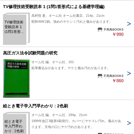
TV修理技術受験読本 1 (1問1答形式による基礎学理編)
高村悟 著、オーム社 オーム社書店、214p、21cm
昭和49年2刷。強めのヤケシミ汚れと傷みがあります。
TV修理技術
受験読本 1
不死鳥BOOKS
(1問1答形式
￥990
による基礎
学理編)
高圧ガス法令試験問題の研究
オーム社 編、オーム社、201
鉛筆書込みがあります。ヤケと傷み汚れがあります。
不死鳥BOOKS
￥860
絵とき電子学入門早わかり : 2色刷
オーム社 編、オーム社、294p、21cm
1999年改訂3版第4刷発行。カバーにヤケスレ汚れ、傷みがあ
絵とき電子
学入門早わ
ります。天地小口にヤケ汚れがあります。
かり : 2色刷