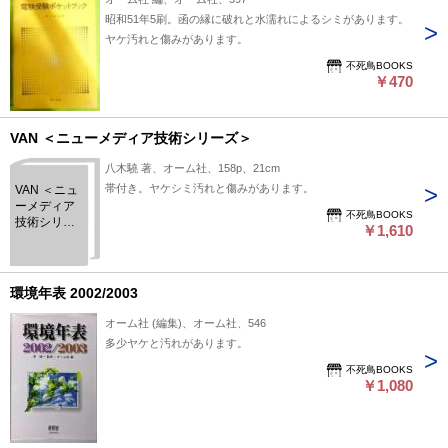
昭和51年5刷。函の縁に破れと水濡れによるシミがあります。
ヤケ汚れと傷みがあります。
不死鳥BOOKS
￥470
VAN ＜ニューメディア技術シリーズ＞
八木驍 著、オーム社、158p、21cm
帯付き。ヤケシミ汚れと傷みがあります。
VAN ＜ニュ
ーメディア
不死鳥BOOKS
技術シリー
￥1,610
ズ＞
環境年表 2002/2003
オーム社 (編集)、オーム社、546
多少ヤケと汚れがあります。
不死鳥BOOKS
￥1,080