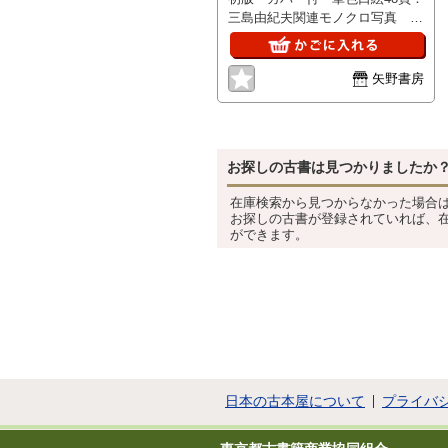
ルース・リ
三島由紀夫関連モノクロ写真 本
ー、テレ
サ・テン…
文にも単色図版有 三島由紀夫・
: あなたが
美輪明宏‣植草甚一他 （小口微
愛したスー
ヤケ、若干の古色あるも概ね良
矢野書房
パースター
好）
といま、再
び、ふたり
っきりの時
を。
お探しの古書は見つかりましたか
在庫検索から見つからなかった場合
お探しの古書が登録されていれば、
ができます。
日本の古本屋について
プライバ