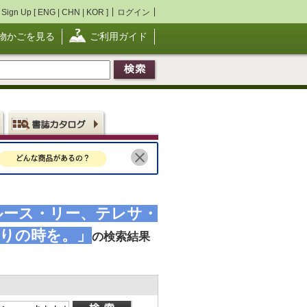
Sign Up [
ENG
|
CHN
|
KOR
]
ログイン
物かごを見る
ご利用ガイド
ルース・リー、テレサ・
きりの時を。」
の検索結果