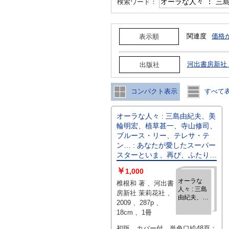
検索ワード：
関連度
価格
表示順
河出書房新社
出版社
コンパクト表示
すべて
オーラな人々 : 三島由紀夫、美
輪明宏、植草甚一、寺山修司、
ブルース・リー、テレサ・テ
ン… : あなたが愛したスーパー
スターといま、再び、ふたりっ
きりの時を。
￥
1,000
オーラな
椎根和 著 、河出書
人々 : 三島
房新社 茉莉花社 、
由紀夫、美
2009 、287p 、
輪明宏、植
18cm 、1冊
草甚一、寺
山修司、ブ
初版 カバー付 単色口絵48頁：