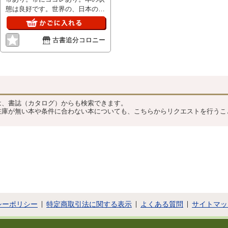
態は良好です。世界の、日本のス
ーパースターたち、24人にその秘
密を探る。
古書追分コロニー
？
は、書誌（カタログ）からも検索できます。
在庫が無い本や条件に合わない本についても、こちらからリクエストを行うこ
シーポリシー
特定商取引法に関する表示
よくある質問
サイトマッ