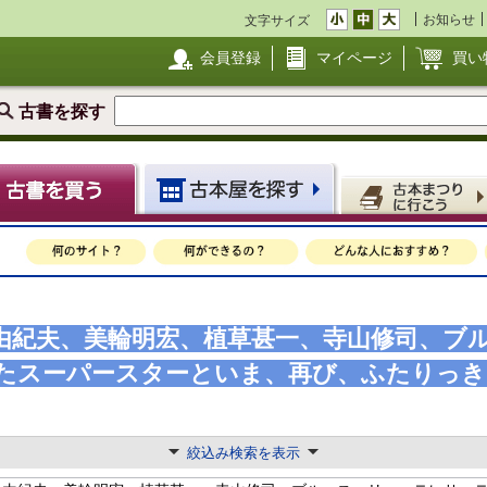
お知らせ
文字サイズ
会員登録
マイページ
買い
古書を探す
三島由紀夫、美輪明宏、植草甚一、寺山修司、ブ
愛したスーパースターといま、再び、ふたりっ
絞込み検索を表示