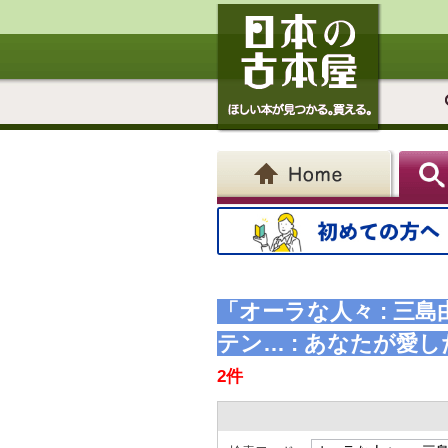
「オーラな人々 : 
テン… : あなたが
2件