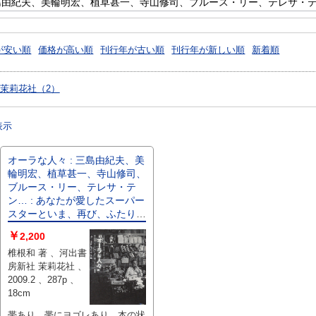
が安い順
価格が高い順
刊行年が古い順
刊行年が新しい順
新着順
 茉莉花社（2）
表示
オーラな人々 : 三島由紀夫、美
輪明宏、植草甚一、寺山修司、
ブルース・リー、テレサ・テ
ン… : あなたが愛したスーパー
スターといま、再び、ふたりっ
きりの時を。
￥
2,200
椎根和 著 、河出書
房新社 茉莉花社 、
2009.2 、287p 、
18cm
帯あり。帯にヨゴレあり。本の状