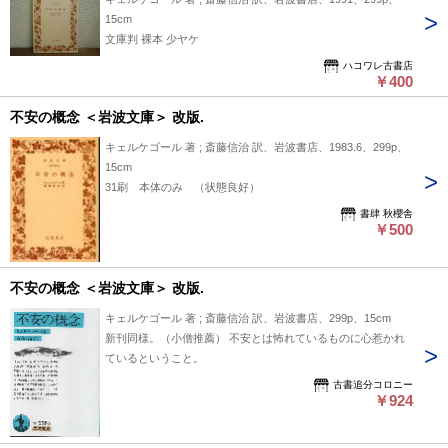
15cm
文庫判 裸本 少ヤケ
ハコワレ古書店
￥400
不安の概念 ＜岩波文庫＞ 改版.
キェルケゴール 著 ; 斎藤信治 訳、岩波書店、1983.6、299p、
15cm
31刷 本体のみ （状態良好）
書肆 秋櫻舎
￥500
不安の概念 ＜岩波文庫＞ 改版.
キェルケゴール 著 ; 斎藤信治 訳、岩波書店、299p、15cm
新刊同様。（小僧推薦） 不安とは怖れているものに心惹かれ
ているということ。
古書追分コロニー
￥924