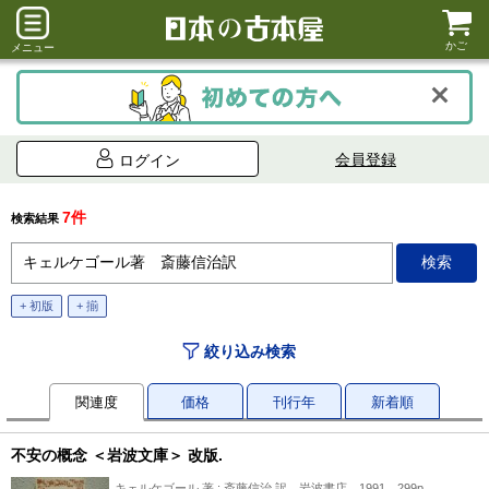
かご
メニュー
会員登録
ログイン
7件
検索結果
+ 初版
+ 揃
絞り込み検索
関連度
価格
刊行年
新着順
不安の概念 ＜岩波文庫＞ 改版.
キェルケゴール 著 ; 斎藤信治 訳、岩波書店、1991、299p、