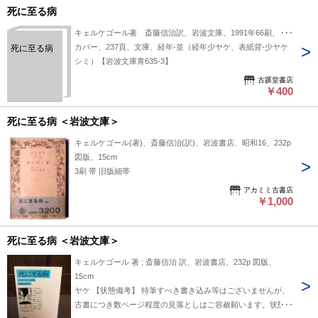
死に至る病
キェルケゴール著 斎藤信治訳、岩波文庫、1991年66刷、1冊
カバー、237頁、文庫、経年-並（経年少ヤケ、表紙背-少ヤケ
死に至る病
シミ）【岩波文庫青635-3】
古蹊堂書店
￥400
死に至る病 ＜岩波文庫＞
キェルケゴール(著)、斎藤信治(訳)、岩波書店、昭和16、232p
図版、15cm
3刷 帯 旧版細帯
アカミミ古書店
￥1,000
死に至る病 ＜岩波文庫＞
キェルケゴール 著 ; 斎藤信治 訳、岩波書店、232p 図版、
15cm
ヤケ 【状態備考】 特筆すべき書き込み等はございませんが、
古書につき数ページ程度の見落としはご容赦願います。状態の