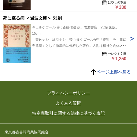
詳細は、ご注文前にメールにてお問い合わせいただければ個別
はやしの本屋
に対応いたします。
￥330
死に至る病 ＜岩波文庫＞ 53刷
キェルケゴール 著 ; 斎藤信治 訳、岩波書店、232p 図版、
15cm
書込ナシ 線引ナシ 帯 キルケゴールが**「絶望」を「死に
至る病」として徹底的に分析した著作。人間は精神と肉体の総
合であり、自己であろうとしないこと、すなわち神との関係性
セレクト文庫
の欠如**こそが絶望の本質であると論じ、信仰による自己の確
￥1,250
立の必要性を説きます。
ページ上部へ戻る
プライバシーポリシー
よくある質問
特定商取引に関する法律に基づく表記
東京都古書籍商業協同組合