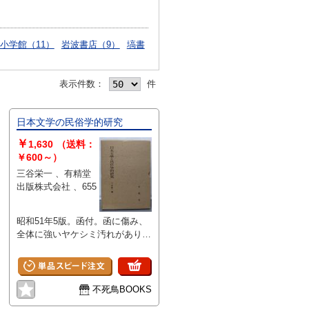
小学館（11）
岩波書店（9）
塙書
表示件数：
件
日本文学の民俗学的研究
￥
1,630
（送料：
￥600～）
三谷栄一 、有精堂
出版株式会社 、655
昭和51年5版。函付。函に傷み、
全体に強いヤケシミ汚れがありま
す。
不死鳥BOOKS