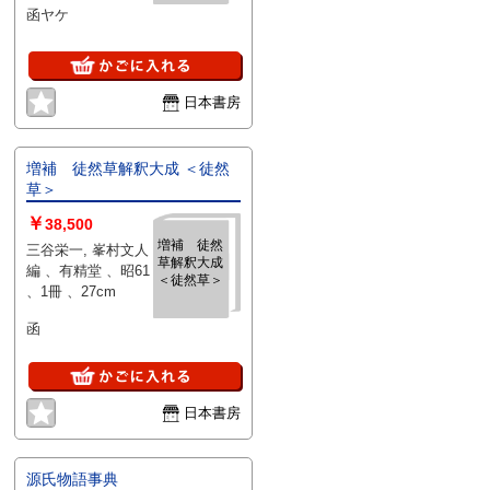
函ヤケ
日本書房
増補 徒然草解釈大成 ＜徒然
草＞
￥
38,500
増補 徒然
三谷栄一, 峯村文人
草解釈大成
編 、有精堂 、昭61
＜徒然草＞
、1冊 、27cm
函
日本書房
源氏物語事典