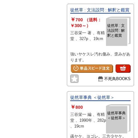
徒然草 : 文法設問 : 解釈と鑑賞
￥
700
（送料：
￥300～）
徒然草 : 文
法設問 : 解
三谷栄一 著 、有精
釈と鑑賞
堂 、327p 、19cm
強いヤケスレ汚れ傷み、歪みがあ
ります。
不死鳥BOOKS
徒然草事典 ＜徒然草＞
￥
800
徒然草事典
三谷栄一 編 、有精
＜徒然草＞
堂 、1990年 、282p
、19cm
函ヤケ、ヨゴレ。三方少ヤケ。