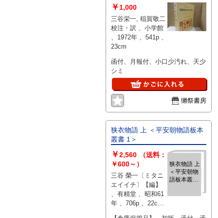
￥
1,000
三谷栄一, 稲賀敬二
校注・訳 、小学館
、1972年 、541p 、
23cm
函付、月報付、小口少汚れ、天少
シミ
獺祭書房
狭衣物語 上 ＜平安朝物語板本
叢書 1＞
￥
2,560
（送料：
￥600～）
狭衣物語 上
＜平安朝物
三谷 榮一〔ミタニ
語板本叢書
エイイチ〕【編】
1＞
、有精堂 、昭和61
年 、706p 、22cm
、1冊