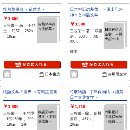
徒然草事典 ＜徒然草＞
日本神話の基盤 －風土記の
神々と神話文学－
￥
1,650
￥
3,300
徒然草事典
三谷栄一 編 、有精
＜徒然草＞
日本神話の
堂 、昭52 、282p
三谷栄一 著 、塙書
基盤 －風
、19cm
房 、630ｐ 、A5・
土記の神々
22㎝
と神話文学
－
裸本
日本書房
赤尾照文堂
物語文学の世界 ＜有精堂選書
竹取物語 ; 宇津保物語 ＜鑑賞
＞
日本古典文学＞
￥
￥
1,000
1,710
物語文学の
竹取物語 ;
三谷栄一 、有精堂
三谷栄一編 、角川
世界 ＜有精
宇津保物語
、昭和50年 、299p
書店 、467p 、
堂選書＞
＜鑑賞日本
、19cm 、1冊
20cm
古典文学＞