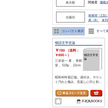
関連度
価格
表示順
有精堂（131
出版社
房（8）
未刊
コンパクト表示
すべて
物語文学史論
￥
780
（送料：
￥600～）
物語文学史
論
三谷栄一 著 、有精
堂 、518p 、22cm
昭和40年新訂版。函付き。ヤケシ
ミ汚れと傷み、見返しに印と剥が
し跡があります。
不死鳥BOOKS