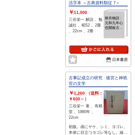
活字本 ＜古典資料類従 7＞
￥
11,000
狭衣物語 :
三谷栄一 解説 、勉
元和九年心
誠社 、昭52 、2冊
也開板古活
、22cm 、2冊
字本 ＜古典
資料類従 7
＞
日本書房
古事記成立の研究 : 後宮と神祇
官の文学
￥
1,260
（送料：
￥600～）
三谷栄一 著 、有精
堂 、1980年 、
22cm
初版。函にヤケ、シミ、ヨゴレ。
本体に目立つヨゴレ等なし。線引