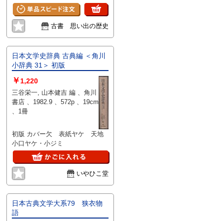
古書 思い出の歴史
日本文学史辞典 古典編 ＜角川
小辞典 31＞ 初版
￥
1,220
三谷栄一, 山本健吉 編 、角川
書店 、1982.9 、572p 、19cm
、1冊
初版 カバー欠 表紙ヤケ 天地
小口ヤケ・小ジミ
いやひこ堂
日本古典文学大系79 狭衣物
語