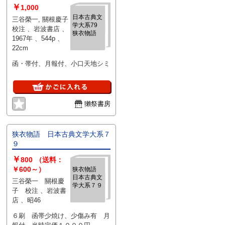
￥
1,000
日本古典文
三谷榮一, 關根慶子
学大系79
校注 、岩波書店 、
狭衣物語
1967年 、544p 、
22cm
函・帯付、月報付、小口天地シミ
獺祭書房
狭衣物語 日本古典文学大系７
９
￥
800
（送料：
￥600～）
狭衣物語
日本古典文
三谷榮一 關根慶
学大系７９
子 校注 、岩波書
店 、昭46
６刷 函帯少焼け、少傷み有 月