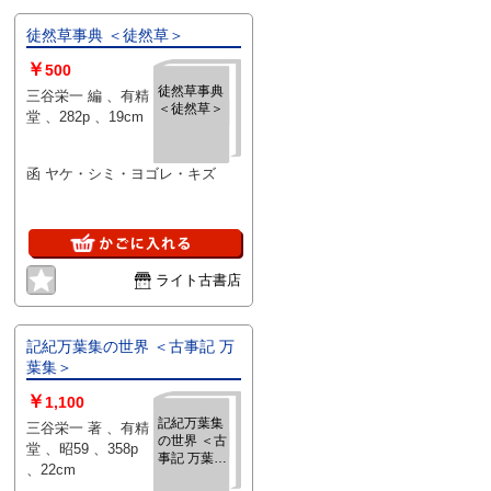
徒然草事典 ＜徒然草＞
￥
500
徒然草事典
三谷栄一 編 、有精
＜徒然草＞
堂 、282p 、19cm
函 ヤケ・シミ・ヨゴレ・キズ
ライト古書店
記紀万葉集の世界 ＜古事記 万
葉集＞
￥
1,100
記紀万葉集
三谷栄一 著 、有精
の世界 ＜古
堂 、昭59 、358p
事記 万葉集
、22cm
＞