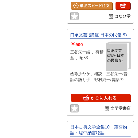
き書き込み等見当たりません。
はなひ堂
口承文芸 (講座 日本の民俗 9)
￥
900
口承文芸
三谷栄一編 、有精
(講座 日本
堂 、昭53
の民俗 9)
函等少ヤケ、概説 三谷栄一/昔
話の語り手 野村純一/昔話の地
域性 福田晃/他
文学堂書店
日本古典文学全集10 落窪物
語・堤中納言物語