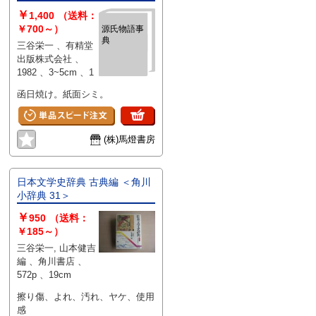
￥
1,400
（送料：
￥700～）
源氏物語事
典
三谷栄一 、有精堂
出版株式会社 、
1982 、3~5cm 、1
函日焼け。紙面シミ。
(株)馬燈書房
日本文学史辞典 古典編 ＜角川
小辞典 31＞
￥
950
（送料：
￥185～）
三谷栄一, 山本健吉
編 、角川書店 、
572p 、19cm
擦り傷、よれ、汚れ、ヤケ、使用
感