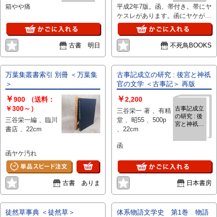
箱やや痛
平成2年7版。函、帯付き。帯にヤ
ケスレがあります。函にヤケがあ
ります。線引き、書込みがありま
す。
古書 明日
不死鳥BOOKS
万葉集叢書索引 別冊 ＜万葉集
古事記成立の研究 : 後宮と神祇
＞
官の文学 ＜古事記＞ 再版
￥
￥
900
（送料：
2,200
￥300～）
古事記成立
三谷栄一 著 、有精
の研究 : 後
三谷栄一編 、臨川
堂 、昭55 、500p
宮と神祇官
書店 、22cm
、22cm
の文学 ＜古
事記＞ 再版
函
函ヤケ汚れ
古書 ありま
日本書房
徒然草事典 ＜徒然草＞
体系物語文学史 第1巻 物語