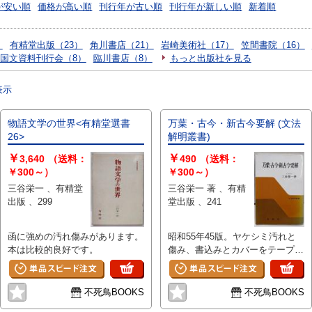
が安い順
価格が高い順
刊行年が古い順
刊行年が新しい順
新着順
）
有精堂出版（23）
角川書店（21）
岩崎美術社（17）
笠間書院（16）
国文資料刊行会（8）
臨川書店（8）
もっと出版社を見る
表示
物語文学の世界<有精堂選書
万葉・古今・新古今要解 (文法
26>
解明叢書)
￥
￥
3,640
（送料：
490
（送料：
￥300～）
￥300～）
三谷栄一 、有精堂
三谷栄一 著 、有精
出版 、299
堂出版 、241
函に強めの汚れ傷みがあります。
昭和55年45版。ヤケシミ汚れと
本は比較的良好です。
傷み、書込みとカバーをテープで
留めてあります。
不死鳥BOOKS
不死鳥BOOKS