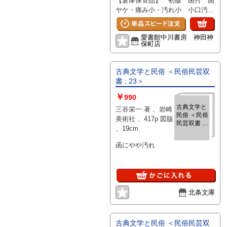
【倉庫保管品】 初版 函付 函
ヤケ・痛み小・汚れ小 小口汚れ
小 Q22012C2808
愛書館中川書房 神田神
保町店
古典文学と民俗 ＜民俗民芸双
書 ; 23＞
￥
990
古典文学と
三谷栄一 著 、岩崎
民俗 ＜民俗
美術社 、417p 図版
民芸双書 ;
、19cm
23＞
函にやや汚れ
北条文庫
古典文学と民俗 ＜民俗民芸双