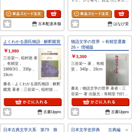
ヤケ、シミ有り。目立ったキズは
ありません。
古本配達本舗
はなひ堂
よくわかる源氏物語 : 解釈鑑賞
物語文学の世界 ＜有精堂選書
26＞ 増補版
￥
1,980
￥
3,300
三谷栄一, 稲村徳 著
、有精堂 、
三谷栄一 著 、有精
1989/3/1 、330p 、
堂 、340p 、19cm
19cm
書名：よくわかる源氏物語 : 解釈
書名：物語文学の世界 著者：三
鑑賞 著者：三谷栄一, 稲村徳 著
谷栄一 著 出版元：有精堂 刊行
出版元：有精堂 刊行年：
年： 版表示：増補版 説明：三谷
1989/03/01 版表示： 説明：「よ
栄一の著書『物語文学の世界』増
くわかる源氏物語 : 解釈鑑賞」
補版は、有精堂から出版されたも
は、三谷栄一と稲村徳による源氏
古書Uppro
古書Uppro
ので、物語文学に関する多角的な
物語の解釈と鑑賞を目的とした書
視点を提供しています。文学作品
籍で、有精堂から1989年に刊行
の構造や表現についての考察を軸
されました。源氏物語の内容をわ
日本古典文学大系 第79 狭
日本文学史辞典 古典編 ＜