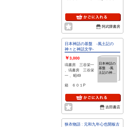
阿武隈書房
日本神話の基盤 -風土記の
神々と神話文学-
￥
3,000
日本神話の
塙書房 三谷栄一
基盤 -風
、塙書房 三谷栄
土記の神々
一 、昭49
と神話文
学-
箱 ６０１P
吉田書店
狭衣物語 : 元和九年心也開板古