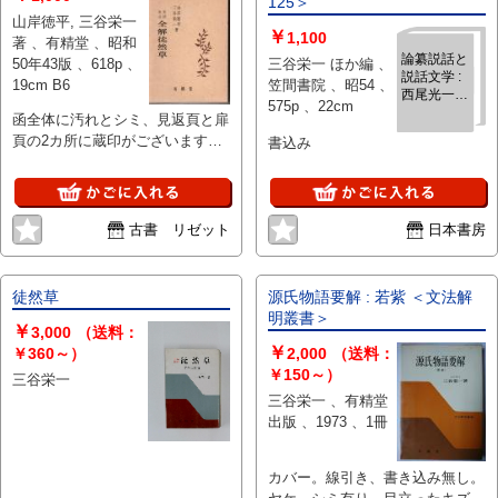
125＞
信頼性の高い参照資料となってい
山岸徳平, 三谷栄一
￥
る。古典文学研究の基礎資料とし
1,100
著 、有精堂 、昭和
て、その学術的価値は高い。
論纂説話と
50年43版 、618p 、
三谷栄一 ほか編 、
説話文学 :
19cm B6
笠間書院 、昭54 、
西尾光一教
575p 、22cm
授定年記念
函全体に汚れとシミ、見返頁と扉
論集 ＜笠間
頁の2カ所に蔵印がございます。
書込み
叢書 125＞
ご了承くださいませ。本文は問題
ないと存じます。【送料 レター
パックプラス 520円～】
古書 リゼット
日本書房
徒然草
源氏物語要解 : 若紫 ＜文法解
明叢書＞
￥
3,000
（送料：
￥
￥360～）
2,000
（送料：
￥150～）
三谷栄一
三谷栄一 、有精堂
出版 、1973 、1冊
カバー。線引き、書き込み無し。