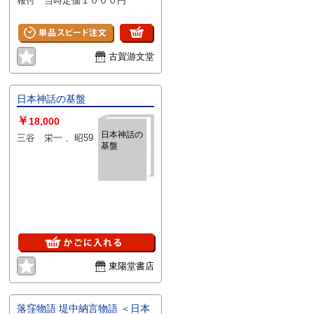
報付 当時定価１０００円
古賀游文堂
日本神話の基盤
￥
18,000
日本神話の
三谷 栄一 、昭59
基盤
東陽堂書店
落窪物語 堤中納言物語 ＜日本