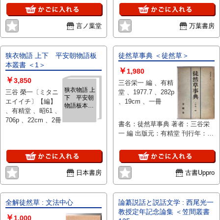
言ノ葉堂
万葉書房
狭衣物語 上下 平安朝物語板
徒然草事典 ＜徒然草＞
本叢書 ＜1＞
￥
1,980
￥
3,850
三谷栄一 編 、有精
狭衣物語 上
三谷 榮一〔ミタニ
堂 、1977.7 、282p
下 平安朝
エイイチ〕【編】
、19cm 、一冊
物語板本叢
、有精堂 、昭61 、
書 ＜1＞
706p 、22cm 、2冊
書名：徒然草事典 著者：三谷栄
一 編 出版元：有精堂 刊行年：
1977.7 版表示： 説明：本書は、
鎌倉時代末期から南北朝時代にか
けて成立した随筆文学の傑作『徒
然草』を多面的に解説した事典で
日本書房
古書Uppro
ある。三谷栄一の編集のもと、有
精堂から刊行された。作品の内
容・語彙・人物・時代背景などを
全解徒然草 : 文法中心
論纂説話と説話文学 : 西尾光一
体系的に整理しており、研究者や
教授定年記念論集 ＜笠間叢書
￥
学生が『徒然草』を読み解く際の
1,000