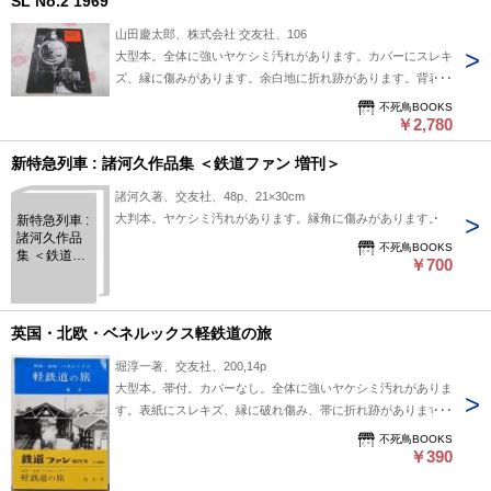
SL No.2 1969
山田慶太郎、株式会社 交友社、106
大型本。全体に強いヤケシミ汚れがあります。カバーにスレキ
ズ、縁に傷みがあります。余白地に折れ跡があります。背表紙
に強い傷みがあります。
不死鳥BOOKS
￥2,780
新特急列車 : 諸河久作品集 ＜鉄道ファン 増刊＞
諸河久著、交友社、48p、21×30cm
大判本。ヤケシミ汚れがあります。縁角に傷みがあります。
新特急列車 :
諸河久作品
不死鳥BOOKS
集 ＜鉄道フ
￥700
ァン 増刊＞
英国・北欧・ベネルックス軽鉄道の旅
堀淳一著、交友社、200,14p
大型本。帯付。カバーなし。全体に強いヤケシミ汚れがありま
す。表紙にスレキズ、縁に破れ傷み、帯に折れ跡があります。
ページに開き割れがあります。
不死鳥BOOKS
￥390