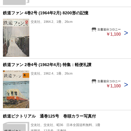
真付
鉄道ファン 4巻2号 (1964年2月) 8200形の記憶
交友社、1964.2、1冊、26cm
古書追分コロニー
￥1,100
鉄道ファン 2巻4号 (1962年4月) 特集：軽便礼讃
交友社、1962.4、1冊、26cm
古書追分コロニー
￥1,100
鉄道ピクトリアル 通巻125号 巻頭カラー写真付
交友社、交友社、昭36 日本全国送料無料、1冊
状態並 12月号 汎趣味