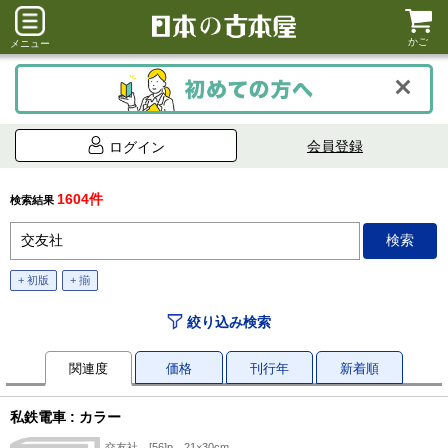
かご
メニュー
会員登録
ログイン
1604件
検索結果
+ 初版
+ 揃
絞り込み検索
関連度
価格
刊行年
新着順
私鉄電車 : カラー
交友社、[56]p、21×30cm