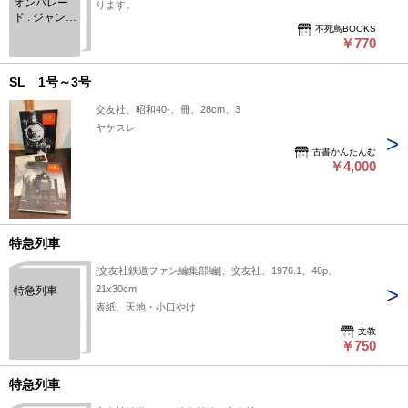
オンパレー
ります。
ド : ジャンボ
不死鳥BOOKS
カラー ＜鉄
￥770
道ファン＞
SL 1号～3号
交友社、昭和40-、冊、28cm、3
ヤケスレ
古書かんたんむ
￥4,000
特急列車
[交友社鉄道ファン編集部編]、交友社、1976.1、48p、
21x30cm
特急列車
表紙、天地・小口やけ
文教
￥750
特急列車