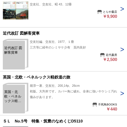
交友社、交友社、昭 43、12冊
とらや書店
￥9,900
近代改訂 図解客貨車
交友社編、交友社、1977、１冊
三方等に経年のシミヤケ少有 頁内良好
近代改訂 図
解客貨車
近代書房
￥2,500
英国・北欧・ベネルックス軽鉄道の旅
堀淳一著、交友社、200,14p、26cm
初版。大判本です。カバー角に破れ、全体に強いヤケシミ汚れ
英国・北
欧・ベネル
傷みがあります。
ックス軽鉄
不死鳥BOOKS
道の旅
￥440
ＳＬ No.5号 特集・筑豊のなめくじD5110