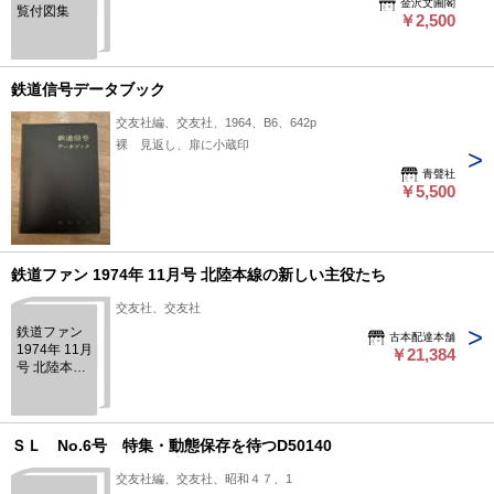
金沢文圃閣
覧付図集
￥2,500
鉄道信号データブック
交友社編、交友社、1964、B6、642p
裸 見返し、扉に小蔵印
青聲社
￥5,500
鉄道ファン 1974年 11月号 北陸本線の新しい主役たち
交友社、交友社
鉄道ファン
古本配達本舗
1974年 11月
￥21,384
号 北陸本線
の新しい主
役たち
ＳＬ No.6号 特集・動態保存を待つD50140
交友社編、交友社、昭和４７、1