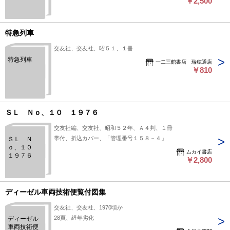
￥2,500
特急列車
交友社、交友社、昭５１、１冊
特急列車
一二三館書店 瑞穂通店
￥810
ＳＬ Ｎｏ、１０ １９７６
交友社編、交友社、昭和５２年、Ａ４判、１冊
帯付、折込カバー、「管理番号１５８－４」
ＳＬ Ｎ
ｏ、１０
ムカイ書店
１９７６
￥2,800
ディーゼル車両技術便覧付図集
交友社、交友社、1970頃か
28頁、経年劣化
ディーゼル
車両技術便