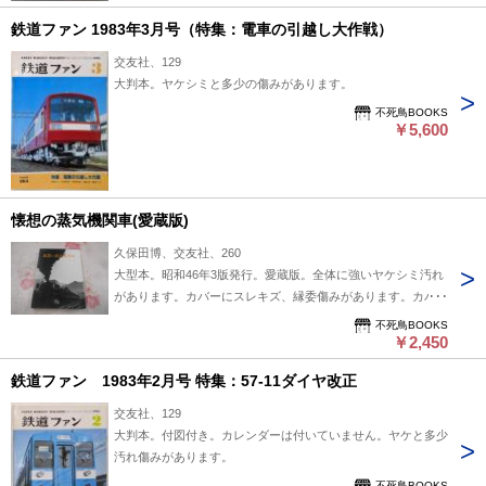
鉄道ファン 1983年3月号（特集：電車の引越し大作戦）
交友社、129
大判本。ヤケシミと多少の傷みがあります。
不死鳥BOOKS
￥5,600
懐想の蒸気機関車(愛蔵版)
久保田博、交友社、260
大型本。昭和46年3版発行。愛蔵版。全体に強いヤケシミ汚れ
があります。カバーにスレキズ、縁委傷みがあります。カバ
ー、表紙、ページ角に傷みがあります。
不死鳥BOOKS
￥2,450
鉄道ファン 1983年2月号 特集：57-11ダイヤ改正
交友社、129
大判本。付図付き。カレンダーは付いていません。ヤケと多少
汚れ傷みがあります。
不死鳥BOOKS