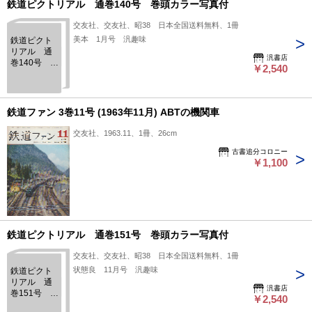
鉄道ピクトリアル 通巻140号 巻頭カラー写真付
交友社、交友社、昭38 日本全国送料無料、1冊
美本 1月号 汎趣味
鉄道ピクト
リアル 通
汎書店
巻140号 巻
￥2,540
頭カラー写
真付
鉄道ファン 3巻11号 (1963年11月) ABTの機関車
交友社、1963.11、1冊、26cm
古書追分コロニー
￥1,100
鉄道ピクトリアル 通巻151号 巻頭カラー写真付
交友社、交友社、昭38 日本全国送料無料、1冊
状態良 11月号 汎趣味
鉄道ピクト
リアル 通
汎書店
巻151号 巻
￥2,540
頭カラー写