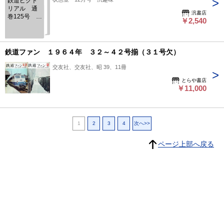
鉄道ピクト
リアル 通
汎書店
巻125号 巻
￥2,540
頭カラー写
真付
鉄道ファン １９６４年 ３２～４２号揃（３１号欠）
交友社、交友社、昭 39、11冊
とらや書店
￥11,000
1
2
3
4
次へ>>
ページ上部へ戻る
プライバシーポリシー
よくある質問
特定商取引に関する法律に基づく表記