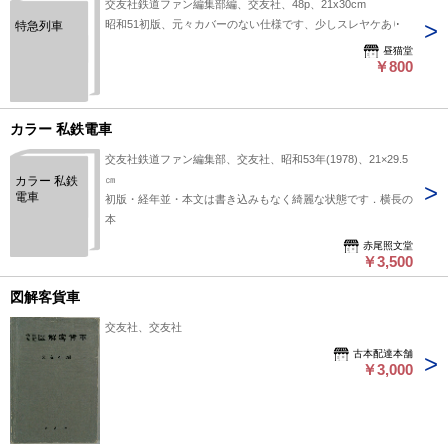
交友社鉄道ファン編集部編、交友社、48p、21x30cm
昭和51初版、元々カバーのない仕様です、少しスレヤケあり
特急列車
昼猫堂
￥800
カラー 私鉄電車
交友社鉄道ファン編集部、交友社、昭和53年(1978)、21×29.5
㎝
カラー 私鉄
電車
初版・経年並・本文は書き込みもなく綺麗な状態です．横長の
本
赤尾照文堂
￥3,500
図解客貨車
交友社、交友社
古本配達本舗
￥3,000