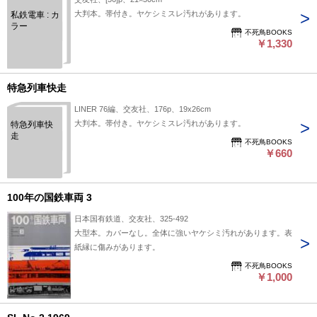
大判本。帯付き。ヤケシミスレ汚れがあります。
私鉄電車 : カ
ラー
不死鳥BOOKS
￥1,330
特急列車快走
LINER 76編、交友社、176p、19x26cm
大判本。帯付き。ヤケシミスレ汚れがあります。
特急列車快
走
不死鳥BOOKS
￥660
100年の国鉄車両 3
日本国有鉄道、交友社、325-492
大型本。カバーなし。全体に強いヤケシミ汚れがあります。表
紙縁に傷みがあります。
不死鳥BOOKS
￥1,000