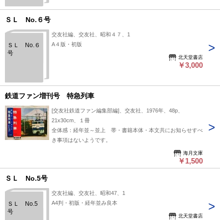
ＳＬ No.６号
交友社編、交友社、昭和４７、1
A４版・初版
ＳＬ No.６
号
北天堂書店
￥3,000
鉄道ファン増刊号 特急列車
[交友社鉄道ファン編集部編]、交友社、1976年、48p、
21x30cm、１冊
全体感：経年並～並上 帯・書籍本体・本文共にお知らせすべ
き事項はないようです。
海月文庫
￥1,500
ＳＬ No.5号
交友社編、交友社、昭和47、1
A4判・初版・経年並み良本
ＳＬ No.5
号
北天堂書店