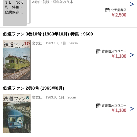
A4判・初版・経年並み良本
ＳＬ No.6
号 特集・
北天堂書店
動態保存を
￥2,500
待つD50140
鉄道ファン 3巻10号 (1963年10月) 特集：9600
交友社、1963.10、1冊、26cm
古書追分コロニー
￥1,100
鉄道ファン 2巻8号 (1963年8月)
交友社、1963.8、1冊、26cm
古書追分コロニー
￥1,100