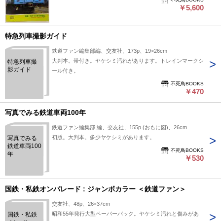
￥5,600
特急列車撮影ガイド
鉄道ファン編集部編、交友社、173p、19×26cm
大判本。帯付き。ヤケシミ汚れがあります。トレインマークシ
特急列車撮
影ガイド
ール付き。
不死鳥BOOKS
￥470
写真でみる鉄道車両100年
鉄道ファン編集部 編、交友社、155p (おもに図)、26cm
初版。大判本。多少ヤケシミがあります。
写真でみる
鉄道車両100
不死鳥BOOKS
年
￥530
国鉄・私鉄オンパレード : ジャンボカラー ＜鉄道ファン＞
交友社、48p、26×37cm
昭和55年発行大型ペーパーバック。ヤケシミ汚れと傷みがあ
国鉄・私鉄