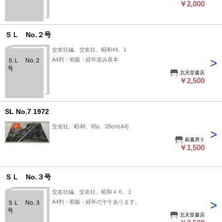
￥2,000
ＳＬ No.２号
交友社編、交友社、昭和44、1
A4判・初版・経年並み良本
ＳＬ No.２
号
北天堂書店
￥2,500
SL No.7 1972
交友社、昭48、95p、28cm(A4)
萩書房Ⅱ
￥1,500
ＳＬ No.３号
交友社編、交友社、昭和４６、1
A4判・初版・経年のヤケあります。
ＳＬ No.３
号
北天堂書店