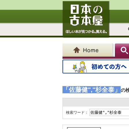
「佐藤健","杉全泰」
の
検索ワード：