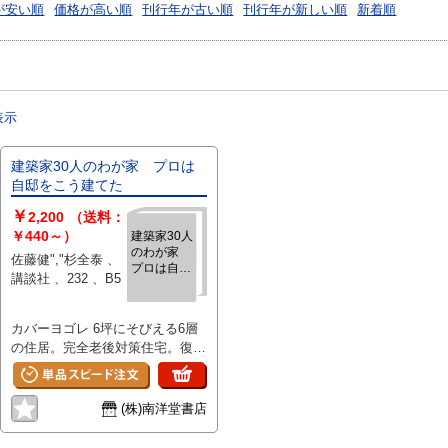
が安い順
価格が高い順
刊行年が古い順
刊行年が新しい順
新着順
表示
建築家30人のわが家 プロは
自邸をこう建てた
￥
2,200
（送料：
￥440～）
建築家30人
のわが家
佐藤健","杉全泰 、
プロは自邸
講談社 、232 、B5
をこう建て
た
カバーヨゴレ 6坪にそびえる6層
の住居。完全老後対策住宅。復元
した古民家を二階に載せる家。超
ローコスト住宅など‥。プロの
「住まい」の秘密を一挙大公開。
(株)南洋堂書店
■目次 ・はじめに 家とはなにか
・カラー口絵 ・建築家の「わが