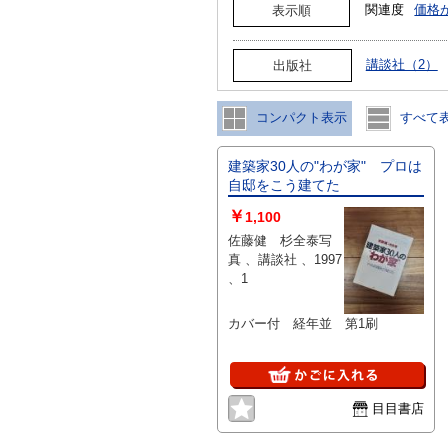
関連度
価格
表示順
講談社（2）
出版社
コンパクト表示
すべて
建築家30人の"わが家" プロは
自邸をこう建てた
￥
1,100
佐藤健 杉全泰写
真 、講談社 、1997
、1
カバー付 経年並 第1刷
目目書店