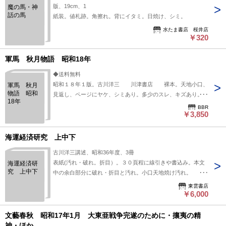
版、19cm、1
魔の馬・神
話の馬
紙装。値札跡。角擦れ。背にイタミ。日焼け、シミ。
水たま書店 桜井店
￥320
軍馬 秋月物語 昭和18年
◆送料無料
昭和１８年１版。古川洋三 川津書店 裸本。天地小口、
軍馬 秋月
物語 昭和
見返し、ページにヤケ、シミあり。多少のスレ、キズあり。中
18年
身状態は経年並です。
BBR
￥3,850
海運経済研究 上中下
古川洋三講述、昭和36年度、3冊
表紙(汚れ・破れ。折目）。３０頁程に線引きや書込み。本文
海運経済研
究 上中下
中の余白部分に破れ・折目と汚れ。小口天地焼け汚れ。
17.5×24，5センチ
東雲書店
￥6,000
文藝春秋 昭和17年1月 大東亜戦争完遂のために・攘夷の精
神・ほか