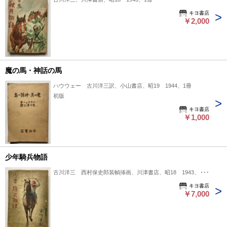
キヨ書店
￥2,000
魔の馬・神話の馬
ハウウェー 古川洋三訳、小山書店、昭19 1944、1冊
初版
キヨ書店
￥1,000
少年騎兵物語
古川洋三 西村保史郎装幀挿画、川津書店、昭18 1943、1冊
キヨ書店
￥7,000