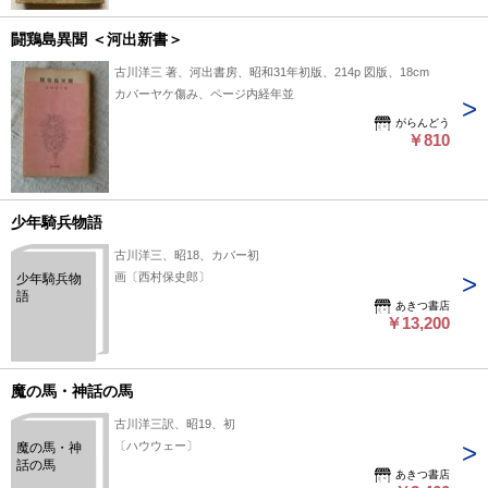
闘鶏島異聞 ＜河出新書＞
古川洋三 著、河出書房、昭和31年初版、214p 図版、18cm
カバーヤケ傷み、ページ内経年並
がらんどう
￥810
少年騎兵物語
古川洋三、昭18、カバー初
画〔西村保史郎〕
少年騎兵物
語
あきつ書店
￥13,200
魔の馬・神話の馬
古川洋三訳、昭19、初
〔ハウウェー〕
魔の馬・神
話の馬
あきつ書店