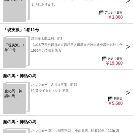
ミ汚れあります。
アカシヤ書店
￥1,000
「現実派」1巻11号
武川重太郎編刊、昭5
〔堀木克三戸川貞雄古川洋三太田清文吉原重雄小沢秀男他〕含
「現実派」1
巻11号
1930年の文壇を語る
あきつ書店
￥19,360
魔の馬・神話の馬
ハウウェー、古川洋三訳、昭19
印 背少イタミ・シミ 初版
魔の馬・神
話の馬
喇嘛舎
￥5,500
魔の馬・神話の馬
ハウウェー 著 ; 古川洋三 訳、小山書店、昭和19年、222p 図