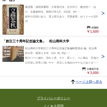
菊池寛・保田與重郎・大串兎代夫・古川洋三・横光利一・ほ
か、文藝春秋社、昭和17年1月、232頁、A5･･･
経年の日焼けあり、背上部欠あり、写真参照、ゆうメール320
円
斜陽館
￥1,500
「創立三十周年記念論文集」 松山商科大学
松山商科大学創立三十周年記念論文集編輯委員会 編、松山商
科大学、昭和２８年、615, 90, 25p･･･
紙カバーに破れ、切れヶ所、ヤケ、茶シミ、スレ痛み 天地小
口付近に非常に強いヤケ 本文にも強めのヤケなどあります
＜厚さ３センチ超のため、レターパックプラス便などでの発送
古書猛牛堂
予定です＞ ※現行料金は発送ポリシー欄で、ご確認ください
￥3,000
※ご注文後、在庫確認の上、実費送料を含めた、「ご決済用
ページ上部へ戻る
のメール」をお送りします
プライバシーポリシー
よくある質問