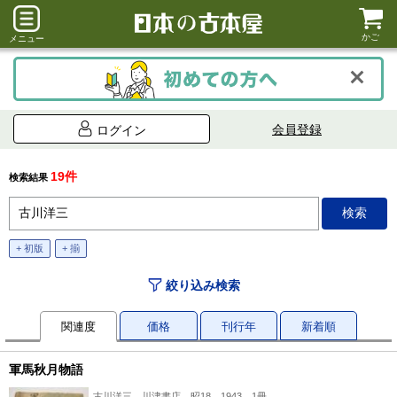
かご
メニュー
会員登録
ログイン
19件
検索結果
+ 初版
+ 揃
絞り込み検索
関連度
価格
刊行年
新着順
軍馬秋月物語
古川洋三、川津書店、昭18 1943、1冊