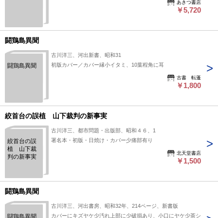
あきつ書店
￥5,720
闘鶏島異聞
古川洋三、河出新書、昭和31
初版カバー／カバー縁小イタミ、10葉程角に耳
闘鶏島異聞
古書 転蓬
￥1,800
絞首台の誤植 山下裁判の新事実
古川洋三、都市問題・出版部、昭和４６、1
署名本・初版・日焼け・カバー少痛部有り
絞首台の誤
植 山下裁
北天堂書店
判の新事実
￥1,500
闘鶏島異聞
古川洋三、河出書房、昭和32年、214ページ、新書版
カバーにキズヤケ少汚れ上部に少破損あり、小口にヤケ少茶シ
闘鶏島異聞