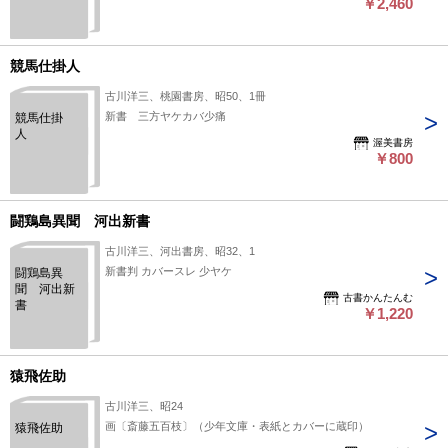
￥2,460
競馬仕掛人
古川洋三、桃園書房、昭50、1冊
新書 三方ヤケカバ少痛
競馬仕掛
人
渥美書房
￥800
闘鶏島異聞 河出新書
古川洋三、河出書房、昭32、1
新書判 カバースレ 少ヤケ
闘鶏島異
聞 河出新
古書かんたんむ
書
￥1,220
猿飛佐助
古川洋三、昭24
画〔斎藤五百枝〕（少年文庫・表紙とカバーに蔵印）
猿飛佐助