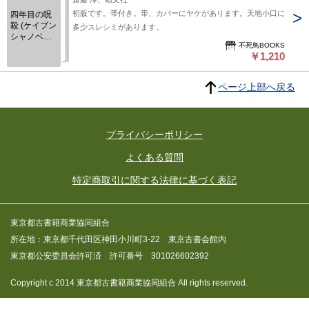
初版です。帯付き。帯、カバーにヤケがあります。天地小口に
四年目の呪
殺 (ケイブン
多少スレシミがあります。
シャノベル
不死鳥BOOKS
ス)
￥1,210
ページ上部へ戻る
プライバシーポリシー
よくある質問
特定商取引に関する法律に基づく表記
東京都古書籍商業協同組合
所在地：東京都千代田区神田小川町3-22 東京古書会館内
東京都公安委員会許可済 許可番号 301026602392
Copyright c 2014 東京都古書籍商業協同組合 All rights reserved.