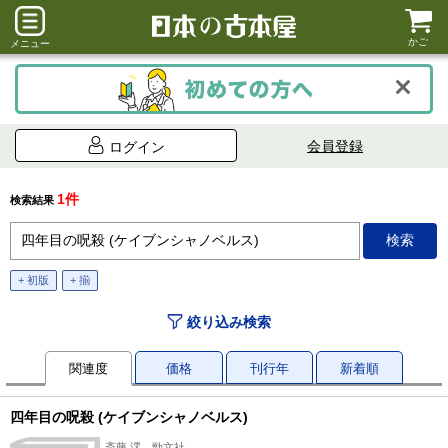
かご
メニュー
会員登録
ログイン
1件
検索結果
+ 初版
+ 揃
絞り込み検索
関連度
価格
刊行年
新着順
四年目の呪殺 (ケイブンシャノベルス)
斎藤 澪、勁文社