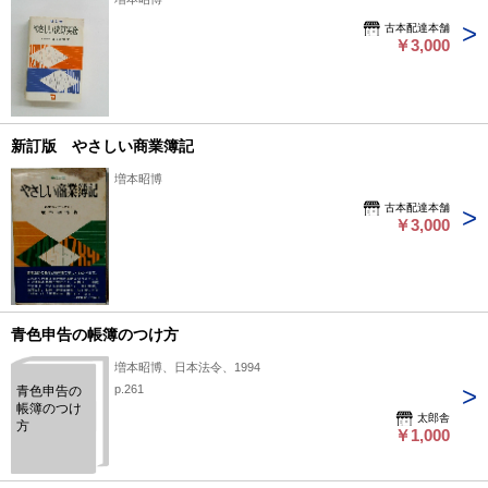
古本配達本舗
￥3,000
新訂版 やさしい商業簿記
増本昭博
古本配達本舗
￥3,000
青色申告の帳簿のつけ方
増本昭博、日本法令、1994
p.261
青色申告の
帳簿のつけ
太郎舎
方
￥1,000