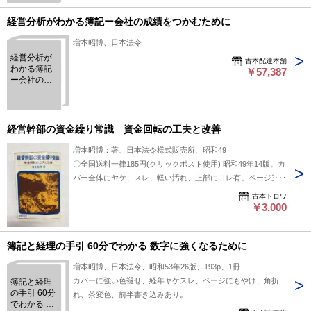
経営分析がわかる簿記ー会社の成績をつかむために
増本昭博、日本法令
経営分析が
古本配達本舗
わかる簿記
￥57,387
ー会社の成
績をつかむ
ために
経営幹部の資金繰り常識 資金回転の工夫と改善
増本昭博：著、日本法令様式販売所、昭和49
〇全国送料一律185円(クリックポスト使用) 昭和49年14版。カ
バー全体にヤケ、スレ、軽い汚れ、上部にヨレ有。ページ三方
にヤケ、天にシミ有。本部部分にマーカーライン有。本体にユ
古本トロワ
ガミ有。通読には問題ありませんが、美品をお求めのお客様は
￥3,000
ご遠慮下さい。
簿記と経理の手引 60分でわかる 数字に強くなるために
増本昭博、日本法令、昭和53年26版、193p、1冊
カバーに強い色褪せ、経年ヤケスレ、ページにもやけ、角折
簿記と経理
の手引 60分
れ、茶変色、前半書き込みあり。
でわかる 数