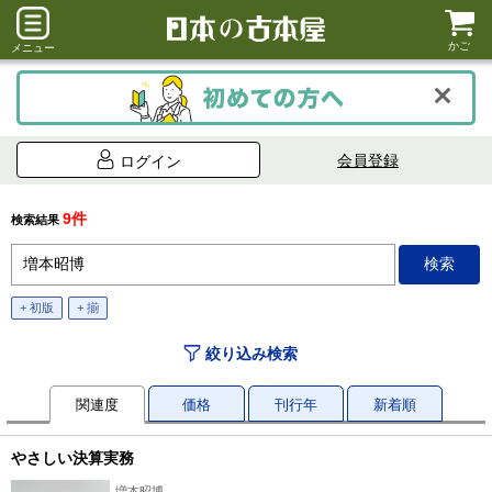
かご
メニュー
会員登録
ログイン
9件
検索結果
+ 初版
+ 揃
絞り込み検索
関連度
価格
刊行年
新着順
やさしい決算実務
増本昭博