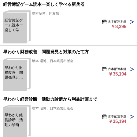
経営簿記ゲーム読本ー楽しく学べる新兵器
増本昭博、同友館
経営簿記ゲ
古本配達本舗
ーム読本ー
￥8,395
楽しく学べ
る新兵器
早わかり財務改善 問題発見と対策のたて方
増本 昭博、日本経営出版会
早わかり財
古本配達本舗
務改善 問
￥35,194
題発見と対
策のたて方
早わかり経営診断 活動力診断から利益計画まで
増本 昭博、日本経営出版会
早わかり経
古本配達本舗
営診断 活
￥35,194
動力診断か
ら利益計画
まで