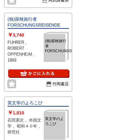
阿武隈書房
(独)探検旅行者
FORSCHUNGSREISENDE
￥
3,740
(独)探検旅行
FUHRER 、
者
ROBERT
FORSCHUNGSREISENDE
OPPENHEIM 、
1869
竹岡書店
英文学のよろこび
￥
1,010
英文学のよ
石田憲次 、外国文
ろこび
学 、昭和４０年 、
研究社