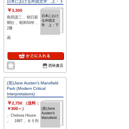
日本における外国文学 上・下
￥
3,300
日本におけ
島田謹二 、朝日新
る外国文
聞社 、昭和50年 、
学 上・下
2冊
函
西秋書店
(英)Jane Austen's Mansfield
Park (Modern Critical
Interpretations)
￥
2,750
（送料：
￥300～）
(英)Jane
Austen's
、Chelsea House
Mansfield
、 1987 、Ｂ５判
Park (Modern
Critical