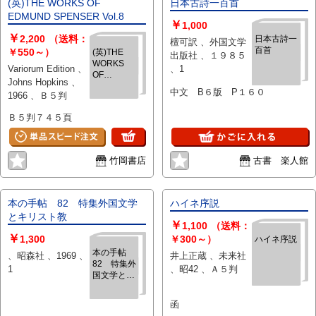
(英)THE WORKS OF
日本古詩一百首
法國作家杜拉斯，日本作家村上春
EDMUND SPENSER Vol.8
樹等八位作家。他們在各自國家的
￥
1,000
文學中都具有很高的代表性，但本
￥
2,200
（送料：
日本古詩一
檀可訳 、外国文学
項目把他們作為重要個案來考察，
百首
￥550～）
(英)THE
出版社 、１９８５
則主要是針對他們在我國三十多年
WORKS
Variorum Edition 、
、1
OF
研究中的典型意義，目的是對他們
Johns Hopkins 、
EDMUND
在我國的接受、傳播、闡釋、翻
中文 B６版 P１６０
1966 、Ｂ５判
SPENSER
譯、誤讀等方面具有中國特色的現
Vol.8
象進行反思和總結。本册为第3卷
Ｂ５判７４５頁
海外在庫につき、納入までに1ヶ
月ほどかかります。
竹岡書店
古書 楽人館
本の手帖 82 特集外国文学
ハイネ序説
とキリスト教
￥
1,100
（送料：
￥
1,300
￥300～）
ハイネ序説
本の手帖
、昭森社 、1969 、
井上正蔵 、未来社
82 特集外
1
、昭42 、Ａ５判
国文学とキ
リスト教
函