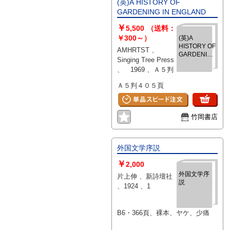
(英)A HISTORY OF
GARDENING IN ENGLAND
￥
5,500
（送料：
￥300～）
(英)A
HISTORY OF
AMHRTST 、
GARDENING
Singing Tree Press
IN
、 1969 、Ａ５判
ENGLAND
Ａ５判４０５頁
竹岡書店
外国文学序説
￥
2,000
外国文学序
片上伸 、新詩壇社
説
、1924 、1
B6・366頁、裸本、ヤケ、少痛