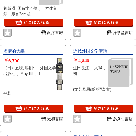
学研究置于一个动态的长程视野中
进行整理、考察和分析，如实地反
初版 帯 函背少々焼け 本体良
映和评价已有的成就，并对存在的
好 厚さ3cm超
问题做出一定的反思。本册为第2
卷，共分六章，内容包括：俄罗斯
文学研究、阿拉伯文学研究、日本
銀河書房
洋学堂書店
文学研究、南亚文学研究、撒哈拉
以南非洲文学研究、西方文论研
究。 9787301294369改革開放30
虚構的大義
近代外国文学講話
年的外國文學研究‧第三卷：專題
研究 本書對改革開放以來30年國
￥
￥
6,700
4,840
內的外國文學研究，以個案和問題
近代外国文
（日）五味川純平 、外国文学
生田長江 、大14 、
為中心，分為“作家作品” “文學史
学講話
出版社 、May-88 、1
初
與翻譯”“文學理論與概念”“國別文
學研究的整體反思”四個板塊，共
十五章，每章選取改革開放以來我
(文芸及思想講習叢書)
平装
國外國文學研究中具有典型意義的
作家、作品、事件、現象、概念、
體裁、問題等進行深度探討。“作
家作品”板塊中的文章以所論作家
的出生年月為編排順序，依次涉及
光和書房
あきつ書店
德國作家萊辛、歌德，英國作家羅
斯金，俄國作家契訶夫，印度作家
普列姆昌德，阿拉伯作家紀伯倫，