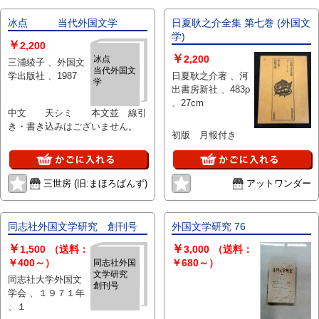
冰点 当代外国文学
日夏耿之介全集 第七巻 (外国文
学)
￥
2,200
￥
2,200
冰点
三浦綾子 、外国文
当代外国文
学出版社 、1987
日夏耿之介著 、河
学
出書房新社 、483p
、27cm
中文 天シミ 本文並 線引
き・書き込みはございません。
初版 月報付き
三世房 (旧:まほろばんず)
アットワンダー
同志社外国文学研究 創刊号
外国文学研究 76
￥
￥
1,500
（送料：
3,000
（送料：
￥400～）
￥680～）
同志社外国
文学研究
同志社大学外国文
創刊号
学会 、１９７１年
、１