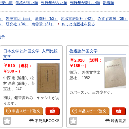
が安い順
価格が高い順
刊行年が古い順
刊行年が新しい順
新着順
）
岩波書店（55）
新潮社（53）
河出書房新社（42）
みすず書房（38）
）
研究社（34）
南雲堂（31）
もっと出版社を見る
表示
日本文学と外国文学: 入門比較
魯迅論外国文学
文学
￥
2,020
（送料：
￥
510
（送料：
￥185～）
￥300～）
魯迅 、外国文学出
中西 進 (編集)、松
版社 、1982
村 昌家 (編集) 、英
宝社 、247
カバースレ。三方少ヤケ。
初版。鉛筆書込み、ヤケシミがあ
ります。
不死鳥BOOKS
峰吉書店