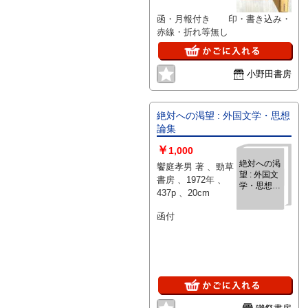
函・月報付き 印・書き込み・
赤線・折れ等無し
小野田書房
絶対への渇望 : 外国文学・思想
論集
￥
1,000
絶対への渇
饗庭孝男 著 、勁草
望 : 外国文
書房 、1972年 、
学・思想論
437p 、20cm
集
函付