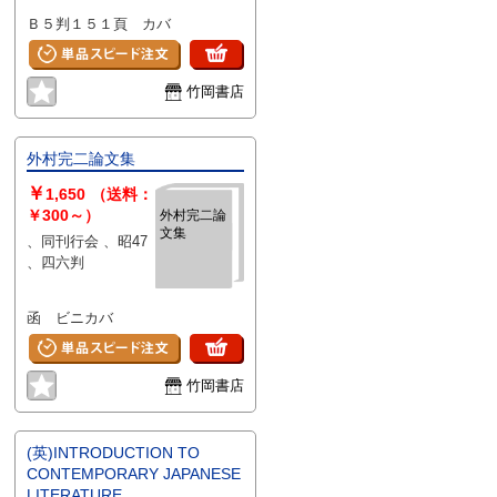
Interpretations)
Ｂ５判１５１頁 カバ
竹岡書店
外村完二論文集
￥
1,650
（送料：
￥300～）
外村完二論
文集
、同刊行会 、昭47
、四六判
函 ビニカバ
竹岡書店
(英)INTRODUCTION TO
CONTEMPORARY JAPANESE
LITERATURE