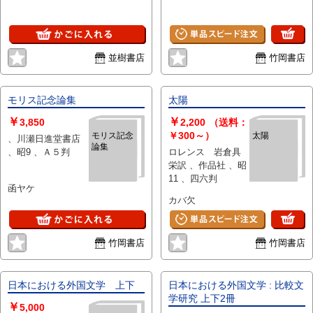
並樹書店
竹岡書店
モリス記念論集
太陽
￥
￥
3,850
2,200
（送料：
￥300～）
モリス記念
太陽
、川瀬日進堂書店
論集
、昭9 、Ａ５判
ロレンス 岩倉具
栄訳 、作品社 、昭
11 、四六判
函ヤケ
カバ欠
竹岡書店
竹岡書店
日本における外国文学 上下
日本における外国文学 : 比較文
学研究 上下2冊
￥
5,000