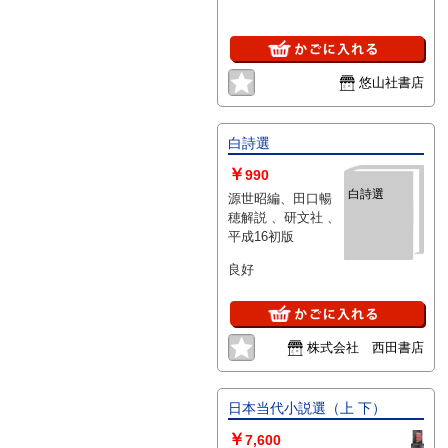
悠山社書店
白詩選
￥
990
白詩選
源世昭編、田口暢
穂解説 、研文社 、
平成16初版
良好
株式会社 西田書店
日本当代小説選（上 下）
￥
7,600