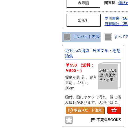
関連度
価格
表示順
早川書房（56
出版社
日新聞社（35
コンパクト表示
すべて
絶対への渇望 : 外国文学・思想
論集
￥
590
（送料：
￥600～）
絶対への渇
望 : 外国文
饗庭孝男 著 、勁草
学・思想論
書房 、437p 、
集
20cm
函付。函にヤケシミ汚れ、縁に傷
み破れがあります。天地小口にヤ
ケ、見返しに剥がし跡がありま
す。
不死鳥BOOKS