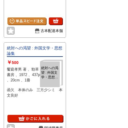
古本配達本舗
絶対への渇望 : 外国文学・思想
論集
￥
500
絶対への渇
饗庭孝男 著 、勁草
望 : 外国文
書房 、1972 、437p
学・思想論
、20cm 、1冊
集
函欠 本体のみ 三方少シミ 本
文良好