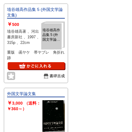
埴谷雄高作品集 5 (外国文学論
文集)
￥
500
埴谷雄高作
埴谷雄高著 、河出
品集 5 (外
書房新社 、1997 、
国文学論文
315p 、22cm
集)
重版 函ヤケ 帯ヤブレ 角折れ
跡
書肆吉成
外国文学論文集
￥
3,000
（送料：
￥360～）