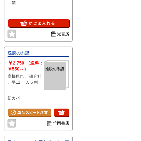
箱
光書房
逸脱の系譜
￥
2,750
（送料：
￥550～）
逸脱の系譜
高橋康也 、研究社
、平11 、Ａ５判
初カバ
竹岡書店