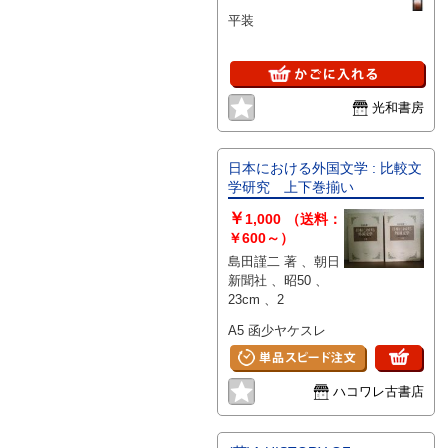
平装
光和書房
日本における外国文学 : 比較文
学研究 上下巻揃い
￥
1,000
（送料：
￥600～）
島田謹二 著 、朝日
新聞社 、昭50 、
23cm 、2
A5 函少ヤケスレ
ハコワレ古書店