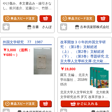
やけ傷み、本文書込み・線引きな
し。前川道介、近藤公一、竹部琳
昌、河野収、井上二郎ほか
古書 さんぽ
古本倶楽部株式会社
外国文学研究 77 1987
改革開放３０年的外国文学研
究：（第1巻）文献総述
￥
3,000
（送料：
（上）、（第2巻）文献総述
￥680～）
（下）、（第3巻）専題研究.北
京大學人文學科文庫‧北大歐美
文學研究叢書
￥
19,800
羅芃 主編 、北京大
学出版社 、2018年
05月
北京大学人文学科文库 北大欧美
文学研究丛书 罗芃 改革开放３０
年的外国文学研究 1，2，3（套装
3本） 改革開放30年的外國文學研
究‧第一卷：文獻綜述(上) 本书从