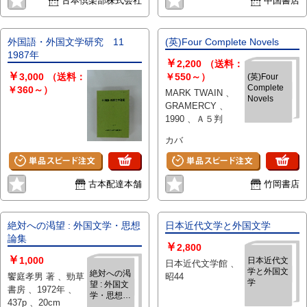
古本倶楽部株式会社
中国書店
学科史的角度系统地检阅改革开放
30年（1978-2008）我国外国文学
研究的基本状况，将描述与分析、
外国語・外国文学研究 11
(英)Four Complete Novels
综述与讨论、资料性与学术性有机
1987年
￥
结合起来，旨在通过改革开放以来
2,200
（送料：
￥
外国文学研究状况的全面调研获得
3,000
（送料：
￥550～）
(英)Four
Complete
充分的一手资料，将外国文学研究
￥360～）
MARK TWAIN 、
Novels
置于一个动态的长程视野中进行整
GRAMERCY 、
理、考察和分析，如实地反映和评
1990 、Ａ５判
价已有的成就，并对存在的问题做
カバ
出一定的反思。本册为第1卷，共
分四章，内容包括：英美文学研
究、徳语文学研究、法国文学研
究、西班牙语文学研究。
古本配達本舗
竹岡書店
9787301294413改革開放30年的外
國文學研究‧第二卷：文獻綜述(下)
本书从学科史的角度系统地检阅改
絶対への渇望 : 外国文学・思想
日本近代文学と外国文学
革开放30年（1978-2008）我国外
論集
国文学研究的基本状况，将描述与
￥
2,800
分析、综述与讨论、资料性与学术
￥
1,000
日本近代文
日本近代文学館 、
性有机结合起来，旨在通过改革开
学と外国文
絶対への渇
饗庭孝男 著 、勁草
昭44
学
放以来外国文学研究状况的全面调
望 : 外国文
書房 、1972年 、
学・思想論
研获得充分的一手资料，将外国文
437p 、20cm
集