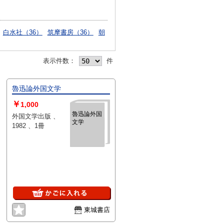
白水社（36）
筑摩書房（36）
朝
表示件数：
件
魯迅論外国文学
￥
1,000
魯迅論外国
外国文学出版 、
文学
1982 、1冊
東城書店