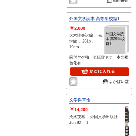
獺祭書房
外国文学読本 高等学校篇1
￥
2,000
外国文学読
大木惇夫訳編 、光
本 高等学校
学館 、261p 、
篇1
19cm
函付ヤケ強 表紙背ヤケ 本文褐
色化有
よかばい堂
文学與革命
￥
14,200
托洛茨基 、外国文学出版社 、
Jun-92 、1