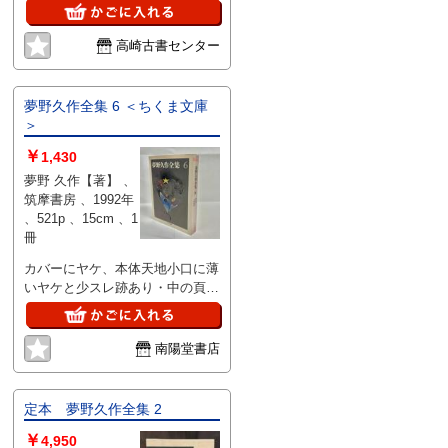
高崎古書センター
夢野久作全集 6 ＜ちくま文庫
＞
￥
1,430
夢野 久作【著】 、
筑摩書房 、1992年
、521p 、15cm 、1
冊
カバーにヤケ、本体天地小口に薄
いヤケと少スレ跡あり・中の頁は
状態良好です
南陽堂書店
定本 夢野久作全集 2
￥
4,950