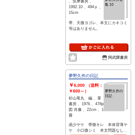
、筑摩書房 、
集 10
1992.10 、494ｐ 、
15cm
帯、天微ヨゴレ、本文にカキコミ
等はありません。
阿武隈書房
夢野久作の日記
￥
6,000
（送料：
￥600～）
夢野久作の
日記
杉山竜丸 編 、葦
書房 、1976 、478p
図 肖像 、22cm 、1
冊
函少ヤケ 帯微キレ 本体背薄ヤ
ケ 小口微シミ 本文問題なし