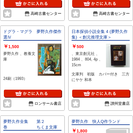
高崎古書センター
高崎古書センター
ドグラ・マグラ 夢野久作傑作
日本探偵小説全集 4 (夢野久作
選Ⅳ
集) ＜創元推理文庫＞
￥
￥
1,500
500
夢野久作 、教養文
、東京創元社 、
庫
1984 、804, 4p 、
15cm
文庫判 初版 カバー付き 三方
24刷（1993）
にヤケ 和本
ロンサール書店
讃州堂書店
夢野久作全集 第２
夢野久作 快人Q作ランド
巻 ちくま文庫
￥
1,800