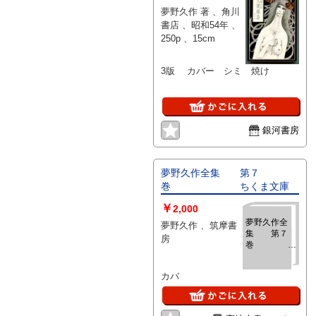
夢野久作 著 、角川
書店 、昭和54年 、
250p 、15cm
3版 カバー シミ 焼け
銀河書房
夢野久作全集 第７
巻 ちくま文庫
￥
2,000
夢野久作全
夢野久作 、筑摩書
集 第７
房
巻
ちくま文庫
カバ