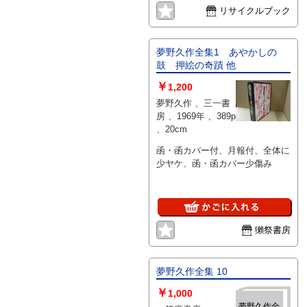
リサイクルブック
夢野久作全集1 あやかしの
鼓 押絵の奇蹟 他
￥
1,200
夢野久作 、三一書
房 、1969年 、389p
、20cm
函・函カバー付、月報付、全体に
少ヤケ、函・函カバー少傷み
獺祭書房
夢野久作全集 10
￥
1,000
夢野久作全