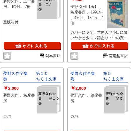
夢野久作 、三一書
集 全7
房 、昭44 、7冊
夢野 久作【著】 、
巻
筑摩書房 、1991年
、470p 、15cm 、1
重版箱付
冊
カバーにヤケ、本体天地小口に薄
いヤケと少スレ跡あり・中の頁は
状態良好です
岡本書店
南陽堂書店
夢野久作全集 第１０
夢野久作全集 第５
巻 ちくま文庫
巻 ちくま文庫
￥
￥
2,000
2,000
夢野久作全
夢野久作全
夢野久作 、筑摩書
夢野久作 、筑摩書
集 第１０
集 第５
房
房
巻
ちくま文庫
ちくま文庫
カバ
カバ