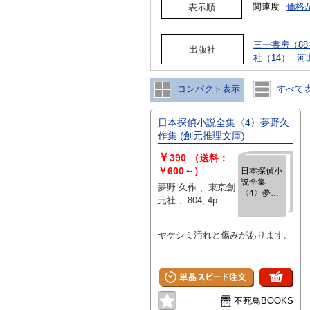
関連度
価格
表示順
三一書房（88
出版社
社（14）
河
コンパクト表示
すべて
日本探偵小説全集〈4〉夢野久
作集 (創元推理文庫)
￥
390
（送料：
￥600～）
日本探偵小
説全集
夢野 久作 、東京創
〈4〉夢野
元社 、804, 4p
久作集 (創
元推理文
庫)
ヤケシミ汚れと傷みがあります。
不死鳥BOOKS