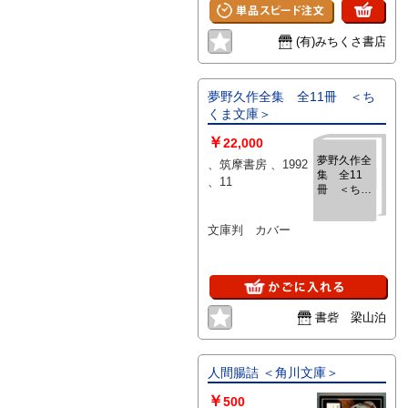
「葦書房編集室だより」付
(有)みちくさ書店
夢野久作全集 全11冊 ＜ち
くま文庫＞
￥
22,000
夢野久作全
、筑摩書房 、1992
集 全11
、11
冊 ＜ちく
ま文庫＞
文庫判 カバー
書砦 梁山泊
人間腸詰 ＜角川文庫＞
￥
500