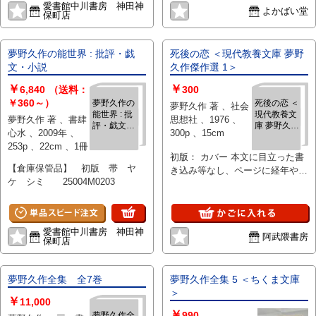
愛書館中川書房 神田神
よかばい堂
保町店
夢野久作の能世界 : 批評・戯
死後の恋 ＜現代教養文庫 夢野
文・小説
久作傑作選 1＞
￥
￥
6,840
（送料：
300
￥360～）
夢野久作の
死後の恋 ＜
夢野久作 著 、社会
能世界 : 批
現代教養文
夢野久作 著 、書肆
思想社 、1976 、
評・戯文・
庫 夢野久作
心水 、2009年 、
300p 、15cm
小説
傑作選 1＞
253p 、22cm 、1冊
初版： カバー 本文に目立った書
【倉庫保管品】 初版 帯 ヤ
き込み等なし、ページに経年やけ
ケ シミ 25004M0203
シミややあり、カバーと帯に小さ
な折れあり、全体的にやや使用感
あり
愛書館中川書房 神田神
阿武隈書房
保町店
夢野久作全集 全7巻
夢野久作全集 5 ＜ちくま文庫
＞
￥
11,000
￥
990
夢野久作全