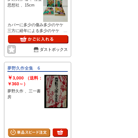
思想社 、15cm
カバーに多少の傷み多少のヤケ
三方に経年による多少のヤケ 本
文は綺麗です 線引き書き込みは
ありません
ダストボックス
夢野久作全集 6
￥
3,000
（送料：
￥360～）
夢野久作 、三一書
房