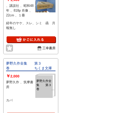
、講談社 、昭和48
年 、818p 肖像 、
22cm 、１冊
経年のヤケ、スレ、シミ 函 月
報無し
三幸書房
夢野久作全集 第３
巻 ちくま文庫
￥
2,000
夢野久作全
夢野久作 、筑摩書
集 第３
房
巻
巻
ちくま文庫
カバ