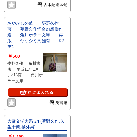
古本配達本舗
あやかしの鼓 夢野久作
著 夢野久作怪奇幻想傑作
選 角川ホラー文庫 再
版 ヤケシミ汚難有 K2
左1
￥
500
夢野久作 、角川書
店 、平成11年1月
、416頁 、角川ホ
ラー文庫
湧書館
大衆文学大系 24 (夢野久作,久
生十蘭,橘外男)
￥
1,400