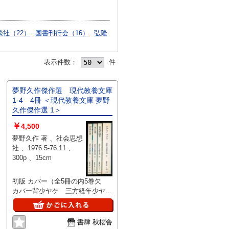
談社（22）
国書刊行会（16）
弘隆
表示件数：
件
夢野久作傑作選 現代教養文庫
1-4 4冊 ＜現代教養文庫 夢野
久作傑作選 1＞
￥
4,500
夢野久作 著 、社会思想
社 、1976.5-76.11 、
300p 、15cm
初版 カバー（全5冊の内5巻欠
カバー背少ヤケ 三方経年少ヤケ
変色天少強）
書肆 秋櫻舎