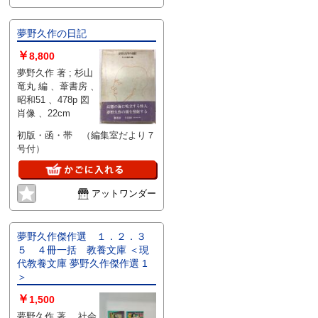
夢野久作の日記
￥
8,800
夢野久作 著 ; 杉山
竜丸 編 、葦書房 、
昭和51 、478p 図
肖像 、22cm
初版・函・帯 （編集室だより７
号付）
アットワンダー
夢野久作傑作選 １．２．３
５ ４冊一括 教養文庫 ＜現
代教養文庫 夢野久作傑作選 1
＞
￥
1,500
夢野久作 著 、社会