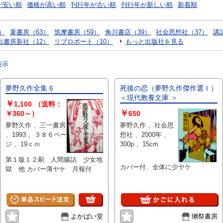
が安い順
価格が高い順
刊行年が古い順
刊行年が新しい順
新着順
）
葦書房（63）
筑摩書房（59）
角川書店（39）
社会思想社（37）
講
出書房新社（12）
リブロポート（10）
もっと出版社を見る
表示
夢野久作全集 6
死後の恋（夢野久作傑作選Ⅰ）
＜現代教養文庫 ＞
￥
1,100
（送料：
￥
￥360～）
650
夢野久作 、三一書房
夢野久作 、社会思
、1993 、３８６ペー
想社 、2000年 、
ジ 、19ｃｍ
300p 、15cm
第１版１２刷 人間腸詰 少女地
カバー付、全体に少ヤケ
獄 他 カバー薄ヤケ 月報付
よかばい堂
獺祭書房