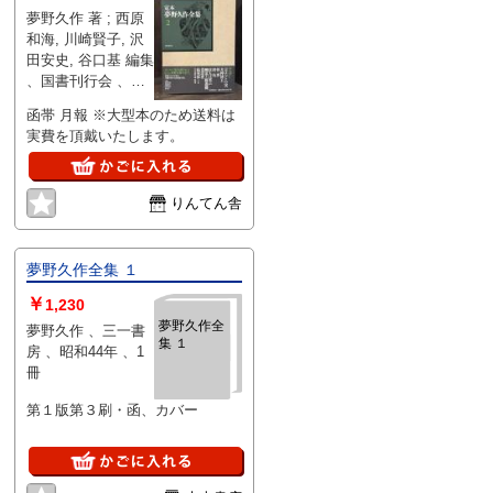
夢野久作 著 ; 西原
和海, 川崎賢子, 沢
田安史, 谷口基 編集
、国書刊行会 、
2017 、466p 、
函帯 月報 ※大型本のため送料は
22cm 、1
実費を頂戴いたします。
りんてん舎
夢野久作全集 １
￥
1,230
夢野久作全
夢野久作 、三一書
集 １
房 、昭和44年 、1
冊
巻
第１版第３刷・函、カバー