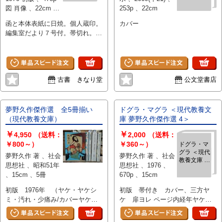
小説
記されていませんが、夢野久作の
図 肖像 、22cm 、1
253p 、22cm
文学に触れるための資料として活
冊
用できるでしょう。 状態：
函と本体表紙に日焼。個人蔵印。
カバー
編集室だより７号付。帯切れ。開
き癖。本文、経年並。
古書 きなり堂
公文堂書店
夢野久作傑作選 全5冊揃い
ドグラ・マグラ ＜現代教養文
（現代教養文庫）
庫 夢野久作傑作選 4＞
￥
￥
4,950
（送料：
2,000
（送料：
￥800～）
￥360～）
ドグラ・マ
グラ ＜現代
夢野久作 著 、社会
夢野久作 著 、社会
教養文庫 夢
思想社 、昭和51年
思想社 、1976 、
野久作傑作
、15cm 、5冊
670p 、15cm
選 4＞
初版 1976年 （ヤケ・ヤケシ
初版 帯付き カバー、三方ヤ
ミ・汚れ・少痛み/カバーヤケシ
ケ 扉ヨレ ページ内経年ヤケ
ミ・少痛み/第2巻少ゆがみ・カバ
伏字はすべて復刻！！新資料によ
ーヤケ/第3巻扉ページ少痛み）
る決定版