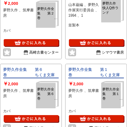
￥
2,000
夢野久作
山本巌編 、夢野久
快人Q作ラ
夢野久作全
夢野久作 、筑摩書
作展実行委員会 、
ンド
集 第２
房
1994 、1
巻
ちくま文庫
並製本
カバ
高崎古書センター
シマウマ書房
夢野久作全集 第６
夢野久作全集 第１
巻 ちくま文庫
巻 ちくま文庫
￥
￥
2,000
2,000
夢野久作全
夢野久作全
夢野久作 、筑摩書
夢野久作 、筑摩書
集 第６
集 第１
房
房
巻
ちくま文庫
ちくま文庫
カバ
カバ