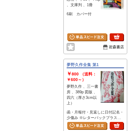
、文庫判 、1冊
6刷 カバー付
岩森書店
夢野久作全集 第1
￥
800
（送料：
￥600～）
夢野久作 、三一書
房 、389p 図版 、
四六（厚さ3cm以
上）
函・月報付・見返しに日付記名・
少傷み ※レターパックプラスで
発送