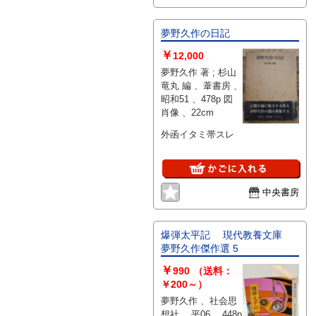
夢野久作の日記
￥
12,000
夢野久作 著 ; 杉山
竜丸 編 、葦書房 、
昭和51 、478p 図
肖像 、22cm
外函イタミ帯スレ
中央書房
爆弾太平記 現代教養文庫
夢野久作傑作選 5
￥
990
（送料：
￥200～）
夢野久作 、社会思
想社 、平06 、448p