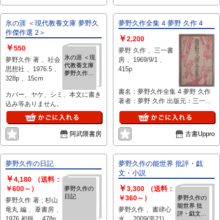
氷の涯 ＜現代教養文庫 夢野久
夢野久作全集 4 夢野 久作 4
作傑作選 2＞
￥
2,200
￥
550
夢野 久作 、三一書
氷の涯 ＜現
夢野久作 著 、社会
房 、1969/9/1 、
代教養文庫
思想社 、1976.5 、
415p
夢野久作傑
328p 、15cm
作選 2＞
書名：夢野久作全集 4 夢野 久作
カバー、ヤケ、シミ、本文に書き
著者：夢野 久作 出版元：三一書
込み等ありません。
房 刊行年：1969/09/01 版表示：
説明：夢野久作の代表的な著作を
集めた「夢野久作全集」第4巻
阿武隈書房
古書Uppro
は、三一書房から1969年に刊行
された一冊です。幻想文学や怪奇
小説に関心がある読者に向いてお
夢野久作の日記
夢野久作の能世界 批評・戯
り、夢野久作の独特な世界観や表
文・小説
現が感じられる内容が収められて
￥
4,180
（送料：
いると考えられます。全集の一部
￥
￥600～）
3,300
（送料：
夢野久作の
として、彼の作風や時代背景を理
日記
￥360～）
夢野久作の
夢野久作 著 ; 杉山
解するうえで参考になりそうで
能世界 批
竜丸 編 、葦書房 、
夢野久作 、書肆心
す。収録作品の詳細については明
評・戯文・
1976 初版 、478p
水 、2009(平21) 、