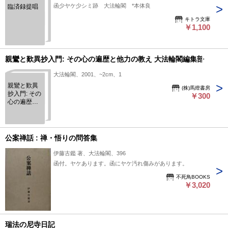
函少ヤケ少シミ跡 大法輪閣 *本体良
臨済録提唱
キトラ文庫
￥1,100
親鸞と歎異抄入門: その心の遍歴と他力の教え 大法輪閣編集部
大法輪閣、2001、~2cm、1
親鸞と歎異
(株)馬燈書房
抄入門: その
￥300
心の遍歴と
他力の教え
大法輪閣編
集部
公案禅話 : 禅・悟りの問答集
伊藤古鑑 著、大法輪閣、396
函付。ヤケあります。函にヤケ汚れ傷みがあります。
不死鳥BOOKS
￥3,020
瑞法の尼寺日記