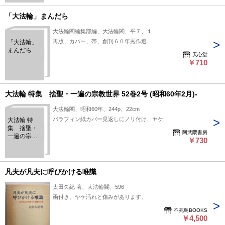
元)6号/58巻
7号
「大法輪」まんだら
大法輪閣編集部編、大法輪閣、平７、１
再版、カバー、帯、創刊６０年秀作選
「大法輪」
まんだら
天心堂
￥710
大法輪 特集 捨聖・一遍の宗教世界 52巻2号 (昭和60年2月)-
大法輪閣、昭和60年、244p、22cm
パラフィン紙カバー見返しにノリ付け、ヤケ
大法輪 特
集 捨聖・
阿武隈書房
一遍の宗教
￥730
世界 52巻2
号 (昭和60年
2月)-
凡夫が凡夫に呼びかける唯識
太田久紀 著、大法輪閣、596
函付き。ヤケ汚れと傷みがあります。
不死鳥BOOKS
￥4,500