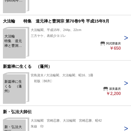
刊60周年秀
作選
大法輪 特集 道元禅と曹洞宗 第70巻9号 平成15年9月
大法輪閣、平成15年、244p、22cm
三方ヤケ、表紙少ヨゴレ
大法輪
特集 道元
阿武隈書房
禅と曹洞宗
￥650
第70巻9号
平成15年9月
新篇禅に生くる （蓬州）
宮島資夫 / 大法輪閣、大法輪閣、昭16、1冊
初版〔B6判〕
新篇禅に生
くる （蓬
渥美書房
州）
￥2,200
新・弘法大師伝
大法輪閣 宮崎忍勝、大法輪閣 宮崎忍勝、昭42
朱線 印
新・弘法大