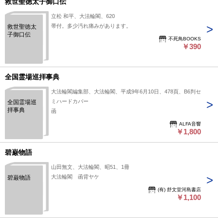
救世聖徳太子御口伝
立松 和平、大法輪閣、620
帯付。多少汚れ痛みがあります。
救世聖徳太
子御口伝
不死鳥BOOKS
￥390
全国霊場巡拝事典
大法輪閣編集部、大法輪閣、平成9年6月10日、478頁、B6判セ
ミハードカバー
全国霊場巡
拝事典
函
ALFA音響
￥1,800
碧巌物語
山田無文、大法輪閣、昭51、1冊
大法輪閣 函背ヤケ
碧巌物語
(有) 舒文堂河島書店
￥1,100