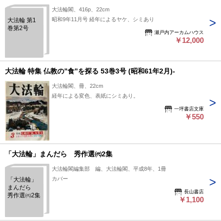
大法輪閣、416p、22cm
昭和9年11月号 経年によるヤケ、シミあり
大法輪 第1
巻第2号
瀬戸内アーカムハウス
￥12,000
大法輪 特集 仏教の”食”を探る 53巻3号 (昭和61年2月)-
大法輪閣、冊、22cm
経年による変色、表紙にシミあり。
一坪書店文庫
￥550
「大法輪」まんだら 秀作選㈹2集
大法輪閣編集部 編、大法輪閣、平成8年、1冊
カバー
「大法輪」
まんだら
長山書店
秀作選㈹2集
￥1,100