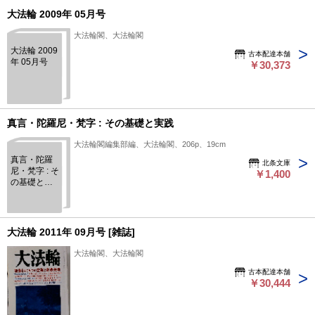
大法輪 2009年 05月号
大法輪閣、大法輪閣
大法輪 2009
古本配達本舗
年 05月号
￥30,373
真言・陀羅尼・梵字 : その基礎と実践
大法輪閣編集部編、大法輪閣、206p、19cm
真言・陀羅
北条文庫
尼・梵字 : そ
￥1,400
の基礎と実
践
大法輪 2011年 09月号 [雑誌]
大法輪閣、大法輪閣
古本配達本舗
￥30,444