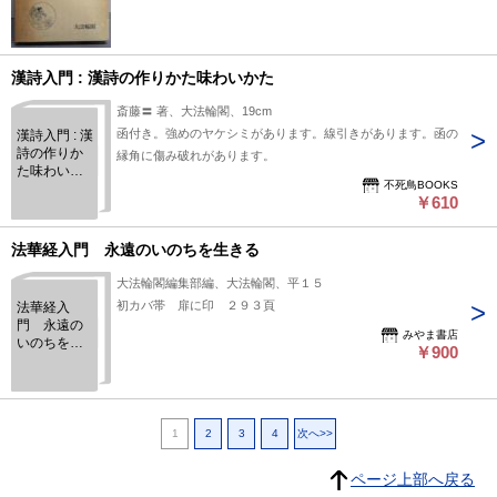
漢詩入門 : 漢詩の作りかた味わいかた
斎藤〓 著、大法輪閣、19cm
函付き。強めのヤケシミがあります。線引きがあります。函の
漢詩入門 : 漢
詩の作りか
縁角に傷み破れがあります。
た味わいか
不死鳥BOOKS
た
￥610
法華経入門 永遠のいのちを生きる
大法輪閣編集部編、大法輪閣、平１５
初カバ帯 扉に印 ２９３頁
法華経入
門 永遠の
みやま書店
いのちを生
￥900
きる
1
2
3
4
次へ>>
ページ上部へ戻る