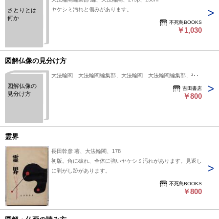
ヤケシミ汚れと傷みがあります。
さとりとは
何か
不死鳥BOOKS
￥1,030
図解仏像の見分け方
大法輪閣 大法輪閣編集部、大法輪閣 大法輪閣編集部、平4
図解仏像の
吉田書店
見分け方
￥800
霊界
長田幹彦 著、大法輪閣、178
初版。角に破れ、全体に強いヤケシミ汚れがあります。見返し
に剥がし跡があります。
不死鳥BOOKS
￥800