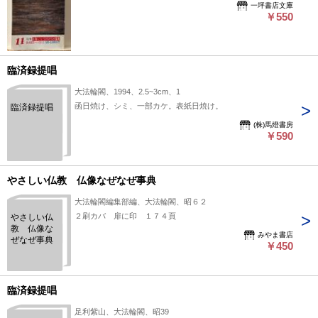
一坪書店文庫
￥550
臨済録提唱
大法輪閣、1994、2.5~3cm、1
函日焼け、シミ、一部カケ。表紙日焼け。
臨済録提唱
(株)馬燈書房
￥590
やさしい仏教 仏像なぜなぜ事典
大法輪閣編集部編、大法輪閣、昭６２
２刷カバ 扉に印 １７４頁
やさしい仏
教 仏像な
みやま書店
ぜなぜ事典
￥450
臨済録提唱
足利紫山、大法輪閣、昭39