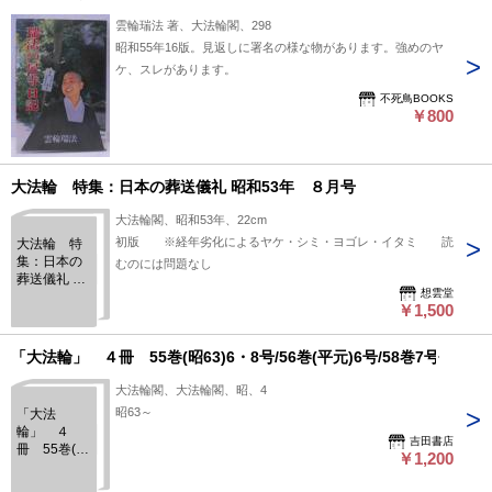
雲輪瑞法 著、大法輪閣、298
昭和55年16版。見返しに署名の様な物があります。強めのヤ
ケ、スレがあります。
不死鳥BOOKS
￥800
大法輪 特集：日本の葬送儀礼 昭和53年 ８月号
大法輪閣、昭和53年、22cm
初版 ※経年劣化によるヤケ・シミ・ヨゴレ・イタミ 読
大法輪 特
集：日本の
むのには問題なし
葬送儀礼 昭
想雲堂
和53年 ８
￥1,500
月号
「大法輪」 ４冊 55巻(昭63)6・8号/56巻(平元)6号/58巻7号
大法輪閣、大法輪閣、昭、4
昭63～
「大法
輪」 ４
吉田書店
冊 55巻(昭
￥1,200
63)6・8
号/56巻(平