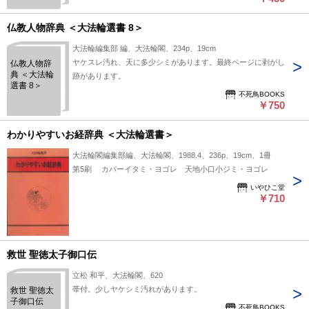
仏教人物辞典 ＜大法輪選書 8＞
大法輪編集部 編、大法輪閣、234p、19cm
ヤケスレ汚れ、天に多少シミがあります。最終ページに剥がし
仏教人物辞
典 ＜大法輪
跡があります。
選書 8＞
不死鳥BOOKS
￥750
わかりやすいお経辞典 ＜大法輪選書＞
大法輪閣編集部編、大法輪閣、1988.4、236p、19cm、1冊
第5刷 カバーイタミ・ヨゴレ 天地小口小ジミ・ヨゴレ
いやひこ堂
￥710
救世 聖徳太子御口伝
立松 和平、大法輪閣、620
帯付。少しヤケシミ汚れがあります。
救世 聖徳太
子御口伝
不死鳥BOOKS