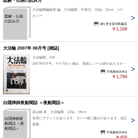
図解・仏画の読み方
大法輪閣編集部 編、大法輪閣、平成12、162p、21cm、１冊
カバー
図解・仏画
の読み方
(有) 舒文堂河島書店
￥1,100
大法輪 2007年 08月号 [雑誌]
大法輪閣、244
2007年8月号。ヤケ汚れと傷み、表紙にシール跡があります。
不死鳥BOOKS
￥1,790
白隠禅師夜船閑話 ＜夜船閑話＞
高山峻 著、大法輪閣、215p、19cm
全体にヤケシミがあります。カバー縁に傷みがあります。改訂
白隠禅師夜
船閑話 ＜夜
新版。
船閑話＞
不死鳥BOOKS
￥450