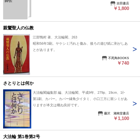
師伝
吉田書店
￥1,800
親鸞聖人の仏教
江部鴨村 著、大法輪閣、263
昭和56年3刷。ヤケシミ汚れと傷み、後ろの遊び紙に剥がしあ
とがあります。
不死鳥BOOKS
￥740
さとりとは何か
大法輪閣編集部 編、大法輪閣、平成9年、279p、19cm、1冊
第1刷、カバー。カバー縁角少イタミ、小口三方に斑シミがあ
りますが本文は概ね良好です。
藤沢 湘南堂書店
￥1,100
大法輪 第1巻第2号