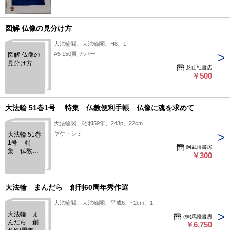
図解 仏像の見分け方
大法輪閣、大法輪閣、H8、1
A5 150頁 カバー
図解 仏像の
見分け方
悠山社書店
￥500
大法輪 51巻1号 特集 仏教便利手帳 仏像に魂を求めて
大法輪閣、昭和59年、243p、22cm
ヤケ・シミ
大法輪 51巻
1号 特
阿武隈書房
集 仏教便
￥300
利手帳 仏
像に魂を求
めて
大法輪 まんだら 創刊60周年秀作選
大法輪閣、大法輪閣、平成6、~2cm、1
大法輪 ま
(株)馬燈書房
んだら 創
￥6,750