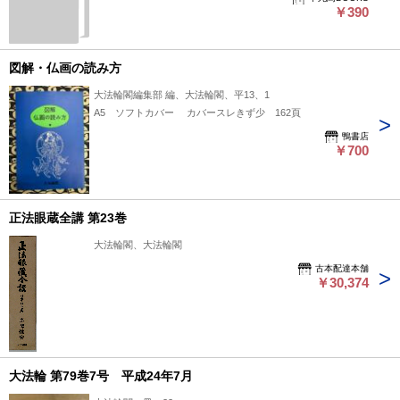
￥390
図解・仏画の読み方
大法輪閣編集部 編、大法輪閣、平13、1
A5 ソフトカバー カバースレきず少 162頁
鴨書店
￥700
正法眼蔵全講 第23巻
大法輪閣、大法輪閣
古本配達本舗
￥30,374
大法輪 第79巻7号 平成24年7月