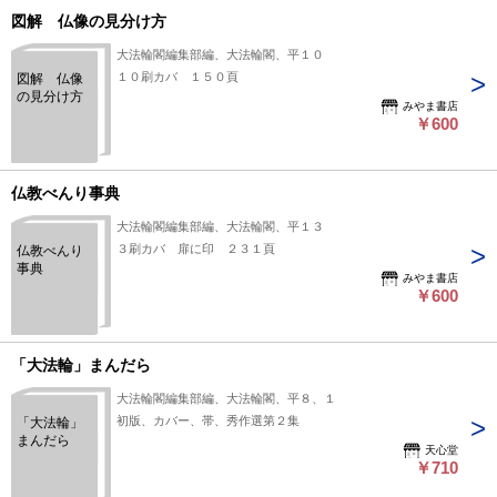
図解 仏像の見分け方
大法輪閣編集部編、大法輪閣、平１０
１０刷カバ １５０頁
図解 仏像
の見分け方
みやま書店
￥600
仏教べんり事典
大法輪閣編集部編、大法輪閣、平１３
３刷カバ 扉に印 ２３１頁
仏教べんり
事典
みやま書店
￥600
「大法輪」まんだら
大法輪閣編集部編、大法輪閣、平８、１
初版、カバー、帯、秀作選第２集
「大法輪」
まんだら
天心堂
￥710