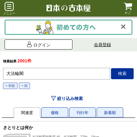
かご
メニュー
会員登録
ログイン
2001件
検索結果
+ 初版
+ 揃
絞り込み検索
関連度
価格
刊行年
新着順
さとりとは何か
大法輪閣編集部 編、大法輪閣、279p、19cm