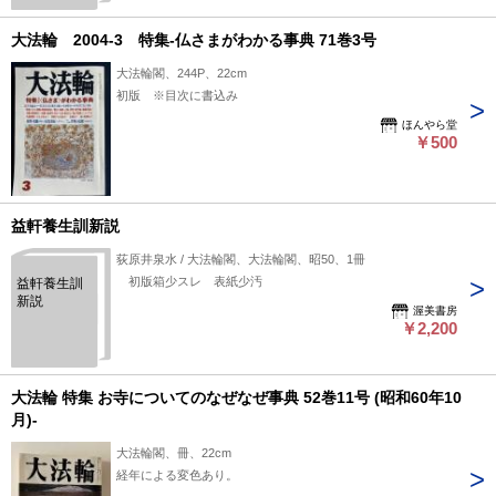
大法輪 2004-3 特集-仏さまがわかる事典 71巻3号
大法輪閣、244P、22cm
初版 ※目次に書込み
ほんやら堂
￥500
益軒養生訓新説
荻原井泉水 / 大法輪閣、大法輪閣、昭50、1冊
初版箱少スレ 表紙少汚
益軒養生訓
新説
渥美書房
￥2,200
大法輪 特集 お寺についてのなぜなぜ事典 52巻11号 (昭和60年10
月)-
大法輪閣、冊、22cm
経年による変色あり。