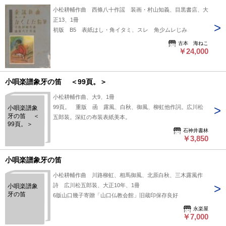
小松耕輔作曲 西條八十作謡 装画・村山知義、目黒書店、大
正13、1冊
初版 B5 表紙はし・角イタミ、スレ 角少ムレじみ
古本 海ねこ
￥24,000
小唄楽譜象牙の笛 ＜99頁。＞
小松耕輔作曲、大9、1冊
99頁。 重版 函 露風、白秋、御風、柳虹他作詞。広川松
小唄楽譜象
牙の笛 ＜
五郎装。深紅の布装表紙美本。
99頁。＞
石神井書林
￥3,850
小唄楽譜象牙の笛
小松耕輔作曲 川路柳虹、相馬御風、北原白秋、三木露風作
詩 広川松五郎装、大正10年、1冊
小唄楽譜象
牙の笛
6版山口幾子寄贈「山口仏教会館」旧蔵印保存良好
永楽屋
￥7,000