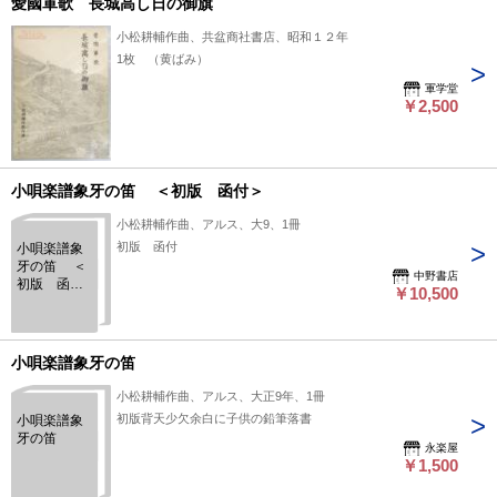
愛國軍歌 長城高し日の御旗
小松耕輔作曲、共盆商社書店、昭和１２年
1枚 （黄ばみ）
軍学堂
￥2,500
小唄楽譜象牙の笛 ＜初版 函付＞
小松耕輔作曲、アルス、大9、1冊
初版 函付
小唄楽譜象
牙の笛 ＜
中野書店
初版 函付
￥10,500
＞
小唄楽譜象牙の笛
小松耕輔作曲、アルス、大正9年、1冊
初版背天少欠余白に子供の鉛筆落書
小唄楽譜象
牙の笛
永楽屋
￥1,500