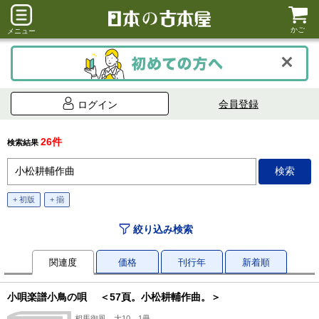
かご
メニュー
会員登録
ログイン
26件
検索結果
+ 初版
+ 揃
絞り込み検索
関連度
価格
刊行年
新着順
小唄楽譜小鳥の唄 ＜57頁。小松耕輔作曲。＞
相馬御風、大10、1冊