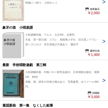
B5版二つ折り 少折れシミ
徳尾書店
￥2,000
象牙の笛 小唄楽譜
小松耕輔作曲、アルス、大正9年、文庫判
天金 背一部欠損・コワレ 表紙角けずれ 目次頁ノドワレ・
象牙の笛
小唄楽譜
背ハズレかけ 本文頁端少欠損あり 通読可
書肆吉成
￥1,400
最新 学校唱歌遊戯 第三輯
小松耕輔作曲・印牧バロー研究会振付、日本唱歌出版社、昭和
5年、B5判
初版、函、経年の日焼少痛みあり、写真参照、ゆうメール360
円。
斜陽館
￥3,500
童謡新曲 第一集 なくした鉛筆