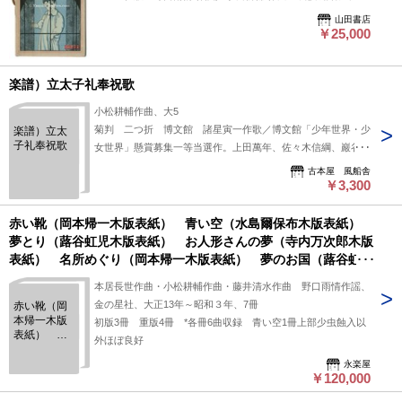
山田書店
￥25,000
楽譜）立太子礼奉祝歌
小松耕輔作曲、大5
菊判 二つ折 博文館 諸星寅一作歌／博文館「少年世界・少
楽譜）立太
子礼奉祝歌
女世界」懸賞募集一等当選作。上田萬年、佐々木信綱、巖谷季
雄ほか合選。少ヤケ、少イタミ有。
古本屋 風船舎
￥3,300
赤い靴（岡本帰一木版表紙） 青い空（水島爾保布木版表紙）
夢とり（蕗谷虹児木版表紙） お人形さんの夢（寺内万次郎木版
表紙） 名所めぐり（岡本帰一木版表紙） 夢のお国（蕗谷虹児
木版表紙） しやんこしやんこお馬（初山滋木版表紙） 金の星
本居長世作曲・小松耕輔作曲・藤井清水作曲 野口雨情作謡、
童謡曲譜 現存7冊拵帙付
金の星社、大正13年～昭和３年、7冊
赤い靴（岡
本帰一木版
初版3冊 重版4冊 *各冊6曲収録 青い空1冊上部少虫蝕入以
表紙） 青
外ほぼ良好
い空（水島
爾保布木版
永楽屋
￥120,000
表紙） 夢
とり（蕗谷