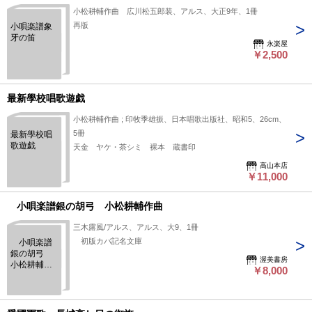
小松耕輔作曲 広川松五郎装、アルス、大正9年、1冊
再版
小唄楽譜象
牙の笛
永楽屋
￥2,500
最新學校唱歌遊戯
小松耕輔作曲 ; 印牧季雄振、日本唱歌出版社、昭和5、26cm、
5冊
最新學校唱
歌遊戯
天金 ヤケ・茶シミ 裸本 蔵書印
高山本店
￥11,000
小唄楽譜銀の胡弓 小松耕輔作曲
三木露風/アルス、アルス、大9、1冊
初版カバ記名文庫
小唄楽譜
銀の胡弓
渥美書房
小松耕輔作
￥8,000
曲