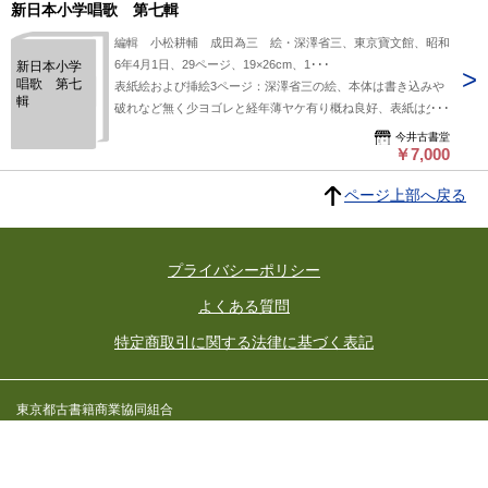
虹児木版表
新日本小学唱歌 第七輯
紙） お人
形さんの夢
編輯 小松耕輔 成田為三 絵・深澤省三、東京寶文館、昭和
（寺内万次
6年4月1日、29ページ、19×26cm、1･･･
新日本小学
郎木版表
唱歌 第七
表紙絵および挿絵3ページ：深澤省三の絵、本体は書き込みや
紙） 名所
輯
破れなど無く少ヨゴレと経年薄ヤケ有り概ね良好、表紙は少経
めぐり（岡
本帰一木版
年ヨゴレ有りほか少角スレありほか表紙絵はほぼ鮮明、目次：
今井古書堂
表紙） 夢
おにごっこ（野口雨情作歌、小松耕輔作曲）、ぶらんこ（川路
￥7,000
のお国（蕗
柳紅、成田為三）、動物園（葛原、岡本敏明）、垣根みち（菊
谷虹児木版
ページ上部へ戻る
地知勇、真篠俊雄）、潮干狩（河井酔茗、弘田龍太郎）、春の
表紙） し
やんこしや
海（北原白秋、藤井清水）、富士の歌（西條八十、大和田愛
んこお馬
藍）、しほのね（島崎藤村、松島彛）、 +送料370円郵便局
（初山滋木
レターパックライト受箱配達
版表紙）
プライバシーポリシー
金の星童謡
曲譜 現存7
よくある質問
冊拵帙付
特定商取引に関する法律に基づく表記
東京都古書籍商業協同組合
所在地：東京都千代田区神田小川町3-22 東京古書会館内
東京都公安委員会許可済 許可番号 301026602392