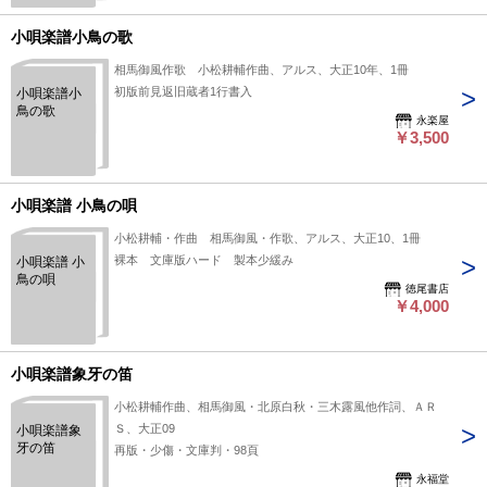
小唄楽譜小鳥の歌
相馬御風作歌 小松耕輔作曲、アルス、大正10年、1冊
初版前見返旧蔵者1行書入
小唄楽譜小
鳥の歌
永楽屋
￥3,500
小唄楽譜 小鳥の唄
小松耕輔・作曲 相馬御風・作歌、アルス、大正10、1冊
裸本 文庫版ハード 製本少緩み
小唄楽譜 小
鳥の唄
徳尾書店
￥4,000
小唄楽譜象牙の笛
小松耕輔作曲、相馬御風・北原白秋・三木露風他作詞、ＡＲ
Ｓ、大正09
小唄楽譜象
牙の笛
再版・少傷・文庫判・98頁
永福堂