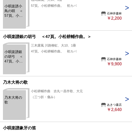
57頁。小松耕輔作曲。 初カバ
小唄楽譜小
鳥の唄 ＜
石神井書林
57頁。小松
￥2,200
耕輔作曲。
＞
小唄楽譜銀の胡弓 ＜47頁。小松耕輔作曲。＞
三木露風 川路柳虹、大10、1冊
47頁。小松耕輔作曲。 初カバ
小唄楽譜銀
の胡弓 ＜
石神井書林
47頁。小松
￥9,900
耕輔作曲。
＞
乃木大将の歌
小松耕輔作曲 吉丸一昌作歌、大元
（三つ折・傷み）
乃木大将の
歌
あきつ書店
￥2,640
小唄楽譜象牙の笛