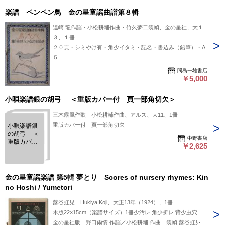
楽譜 ペンペン鳥 金の星童謡曲譜第８輯
達崎 龍作謡・小松耕輔作曲・竹久夢二装幀、金の星社、大１
３、１冊
２０頁・シミやけ有・角少イタミ・記名・書込み（鉛筆）・A
５
間島一雄書店
￥5,000
小唄楽譜銀の胡弓 ＜重版カバー付 頁一部角切欠＞
三木露風作歌 小松耕輔作曲、アルス、大11、1冊
重版カバー付 頁一部角切欠
小唄楽譜銀
の胡弓 ＜
中野書店
重版カバー
￥2,625
付 頁一部
角切欠＞
金の星童謡楽譜 第5輯 夢とり Scores of nursery rhymes: Kin
no Hoshi / Yumetori
蕗谷虹児 Hukiya Koji、大正13年（1924）、1冊
木版22×15cm（楽譜サイズ）1冊少汚レ 角少折レ 背少虫穴
金の星社版 野口雨情 作謡／小松耕輔 作曲 装幀 蕗谷虹児