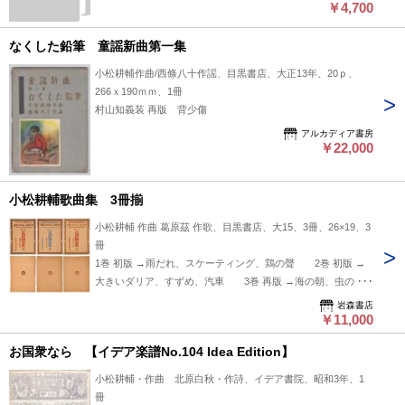
￥4,700
なくした鉛筆 童謡新曲第一集
小松耕輔作曲/西條八十作謡、目黒書店、大正13年、20ｐ、
266ｘ190ｍｍ、1冊
村山知義装 再版 背少傷
アルカディア書房
￥22,000
小松耕輔歌曲集 3冊揃
小松耕輔 作曲 葛原茲 作歌、目黒書店、大15、3冊、26×19、3
冊
1巻 初版 →雨だれ、スケーティング、鶏の聲 2巻 初版 →
大きいダリア、すずめ、汽車 3巻 再版 →海の朝、虫の
聲、大砲
岩森書店
￥11,000
お国衆なら 【イデア楽譜No.104 Idea Edition】
小松耕輔・作曲 北原白秋・作詩、イデア書院、昭和3年、1
冊