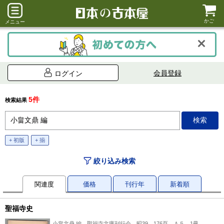
かご
メニュー
会員登録
ログイン
5件
検索結果
+ 初版
+ 揃
絞り込み検索
関連度
価格
刊行年
新着順
聖福寺史
小畠文鼎 編、聖福寺文庫刊行会、昭39、176頁、Ａ５、1冊