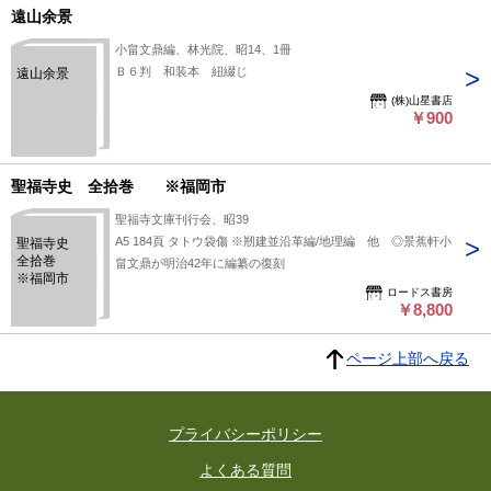
遠山余景
小畠文鼎編、林光院、昭14、1冊
Ｂ６判 和装本 紐綴じ
遠山余景
(株)山星書店
￥900
聖福寺史 全拾巻 ※福岡市
聖福寺文庫刊行会、昭39
A5 184頁 タトウ袋傷 ※剏建並沿革編/地理編 他 ◎景蕉軒小
聖福寺史
全拾巻
畠文鼎が明治42年に編纂の復刻
※福岡市
ロードス書房
￥8,800
ページ上部へ戻る
プライバシーポリシー
よくある質問