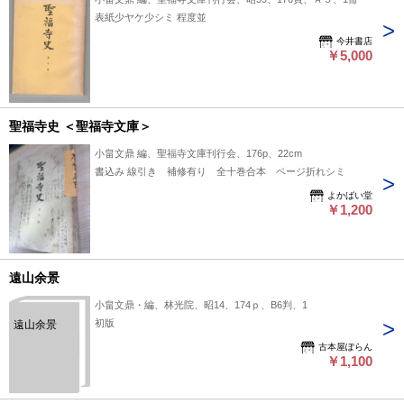
表紙少ヤケ少シミ 程度並
今井書店
￥5,000
聖福寺史 ＜聖福寺文庫＞
小畠文鼎 編、聖福寺文庫刊行会、176p、22cm
書込み 線引き 補修有り 全十巻合本 ページ折れシミ
よかばい堂
￥1,200
遠山余景
小畠文鼎・編、林光院、昭14、174ｐ、B6判、1
初版
遠山余景
古本屋ぽらん
￥1,100