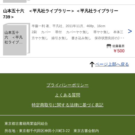
懐かしく、親近感のもてる人――“山本贔屓”を自称する著者の
ラリー 739
＞
集大成、ついに刊行。 「戦争にあくまでも反対なら、風雲急
山本五十六 ＜平凡社ライブラリー＞ ＜平凡社ライブラリー
を告げはじめたとき、辞任する道もあった。が、山本長官の真
739＞
情からは、そんな卑怯未練なことは許されない。ふたたび責任
半藤一利 著、平凡社、2011年11月、468p、16cm
放棄という汚名を着ることになるおのれを、どうして越後の人
2刷 カバー 帯付 カバーヤケ無し 帯ヤケ無し 本体三
山本五十
に見せられようか、なのである。栄達して三国山脈を一度は越
六 ＜平凡
方ヤケ無し 線引き無し 書き込み無し 保存状態良好の美本
えた男が、おめおめとしくじって故国へ帰ってゆけるはずはな
社ライブラ
です。 最後まで開戦に反対し、短期決戦を望みながら不本意
いのである。越後生まれのかれの悲劇がそこにあった。」(本
佐藤書房
リー＞ ＜平
な戦争を指揮した悲劇の海軍大将、山本五十六。 「こよなく
￥500
凡社ライブ
書より)
懐かしく、親近感のもてる人――“山本贔屓”を自称する著者の
ラリー 739
＞
集大成。 「戦争にあくまでも反対なら、風雲急を告げはじめ
ページ上部へ戻る
たとき、辞任する道もあった。が、山本長官の真情からは、そ
んな卑怯未練なことは許されない。ふたたび責任放棄という汚
名を着ることになるおのれを、どうして越後の人に見せられよ
プライバシーポリシー
うか、なのである。栄達して三国山脈を一度は越えた男が、お
めおめとしくじって故国へ帰ってゆけるはずはないのである。
よくある質問
越後生まれのかれの悲劇がそこにあった。」(本書より)
特定商取引に関する法律に基づく表記
東京都古書籍商業協同組合
所在地：東京都千代田区神田小川町3-22 東京古書会館内