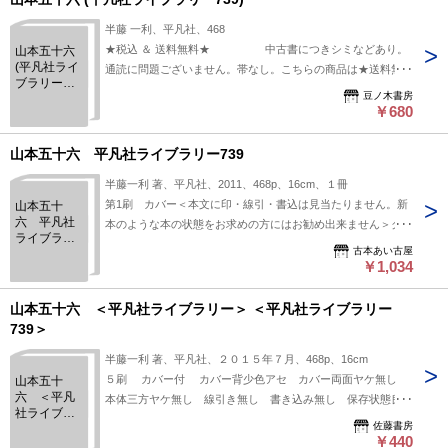
半藤 一利、平凡社、468
★税込 ＆ 送料無料★ 中古書につきシミなどあり。
山本五十六
(平凡社ライ
通読に問題ございません。帯なし。こちらの商品は★送料無料
ブラリー
★でお届けいたします。
豆ノ木書房
739)
￥680
山本五十六 平凡社ライブラリー739
半藤一利 著、平凡社、2011、468p、16cm、１冊
第1刷 カバー＜本文に印・線引・書込は見当たりません。新
山本五十
六 平凡社
本のような本の状態をお求めの方にはお勧め出来ません＞クレ
ライブラリ
ジット・キャリア決済での「単品スピード注文（即決ご注
古本あい古屋
ー739
文）」の際、送料（配送方法は弊店都合になります）は負担い
￥1,034
たします
山本五十六 ＜平凡社ライブラリー＞ ＜平凡社ライブラリー
739＞
半藤一利 著、平凡社、２０１５年７月、468p、16cm
５刷 カバー付 カバー背少色アセ カバー両面ヤケ無し
山本五十
六 ＜平凡
本体三方ヤケ無し 線引き無し 書き込み無し 保存状態良好
社ライブラ
です。 最後まで開戦に反対し、短期決戦を望みながら不本意
佐藤書房
リー＞ ＜平
な戦争を指揮した悲劇の海軍大将、山本五十六。 「こよなく
￥440
凡社ライブ