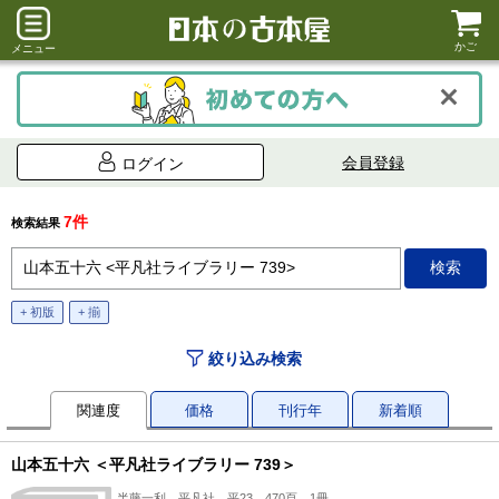
かご
メニュー
会員登録
ログイン
7件
検索結果
+ 初版
+ 揃
絞り込み検索
関連度
価格
刊行年
新着順
山本五十六 ＜平凡社ライブラリー 739＞
半藤一利、平凡社、平23、470頁、1冊