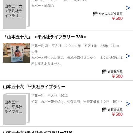
カバー・地傷み
山本五十六
＜平凡社ラ
せきぶんどう書店
イブラリー
￥500
739＞
「山本五十六」 ＜平凡社ライブラリー 739＞
半藤一利 著、平凡社、２０１１年 初版１刷、468p、16cm、
１冊
カバーと帯にスレ痛み 天地小口付近にヤケ 本文の通読には
差し支えありません
古書猛牛堂
￥500
山本五十六 平凡社ライブラリー
半藤一利、平凡社、2011
初版 カバー帯少焼け、少傷み有 当時定価９４０円（税別）
山本五十
六 平凡社
古賀游文堂
ライブラリ
￥500
ー
山本五十六 (平凡社ライブラリー739)