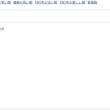
が安い順
価格が高い順
刊行年が古い順
刊行年が新しい順
新着順
表示