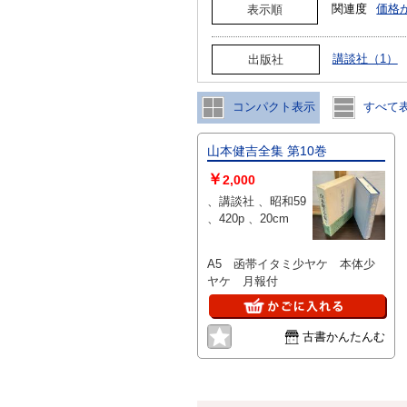
関連度
価格
表示順
講談社（1）
出版社
コンパクト表示
すべて
山本健吉全集 第10巻
￥
2,000
、講談社 、昭和59
、420p 、20cm
A5 函帯イタミ少ヤケ 本体少
ヤケ 月報付
古書かんたんむ