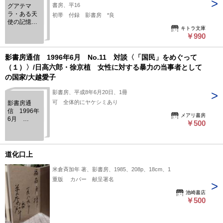
書房、平16
グアテマ
ラ・ある天
初帯 付録 影書房 *良
使の記憶―
キトラ文庫
ダニエル・
￥990
アルナンデ
ス・サラサ
ール写真集
影書房通信 1996年6月 No.11 対談〈「国民」をめぐって
（１）〉/日高六郎・徐京植 女性に対する暴力の当事者として
の国家/大越愛子
影書房、平成8年6月20日、1冊
可 全体的にヤケシミあり
影書房通
信 1996年
メアリ書房
6月
￥500
No.11 対談
〈「国民」
をめぐって
（１）〉/日
道化口上
高六郎・徐
京植 女性
米倉斉加年 著、影書房、1985、208p、18cm、1
に対する暴
重版 カバー 献呈署名
力の当事者
としての国
池崎書店
家/大越愛
￥500
子