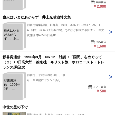
金井書店
う譚-
￥2,000
狼火はいまだあがらず 井上光晴追悼文集
影書房編集部編、影書房、1994、本465P+口絵4P、A5、1
A5 初版 函カバ天部1cm裂、そのほか特段の瑕疵ナシ 本文
狼火はいま
だあがら
状態良 本465P+口絵4P
ず 井上光
出島書店
晴追悼文集
￥1,600
影書房通信 1996年9月 No.12 対談〈「国民」をめぐって
（２）〉/日高六郎・徐京植 キリスト教・ホロコースト・トレ
ランス/駒込武
影書房、平成8年9月20日、1冊
可 全体的にヤケシミあり
影書房通
信 1996年
メアリ書房
9月
￥500
No.12 対談
〈「国民」
をめぐって
（２）〉/日
中世の星の下で
高六郎・徐
京植 キリ
阿部謹也 著、影書房、1983、343, 7p、20cm