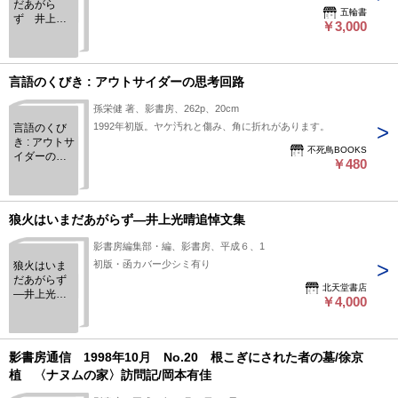
だあがら
五輪書
ず 井上光
￥3,000
晴追悼文集
言語のくびき : アウトサイダーの思考回路
孫栄健 著、影書房、262p、20cm
1992年初版。ヤケ汚れと傷み、角に折れがあります。
言語のくび
き : アウトサ
不死鳥BOOKS
イダーの思
￥480
考回路
狼火はいまだあがらず―井上光晴追悼文集
影書房編集部・編、影書房、平成６、1
初版・函カバー少シミ有り
狼火はいま
だあがらず
北天堂書店
―井上光晴
￥4,000
追悼文集
影書房通信 1998年10月 No.20 根こぎにされた者の墓/徐京
植 〈ナヌムの家〉訪問記/岡本有佳