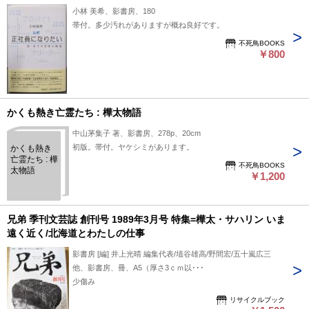
小林 美希、影書房、180
帯付。多少汚れがありますが概ね良好です。
不死鳥BOOKS
￥800
かくも熱き亡霊たち : 樺太物語
中山茅集子 著、影書房、278p、20cm
初版。帯付。ヤケシミがあります。
かくも熱き
亡霊たち : 樺
不死鳥BOOKS
太物語
￥1,200
兄弟 季刊文芸誌 創刊号 1989年3月号 特集=樺太・サハリン いま
遠く近く/北海道とわたしの仕事
影書房 [編] 井上光晴 編集代表/埴谷雄高/野間宏/五十嵐広三
他、影書房、冊、A5（厚さ3ｃｍ以･･･
少傷み
リサイクルブック