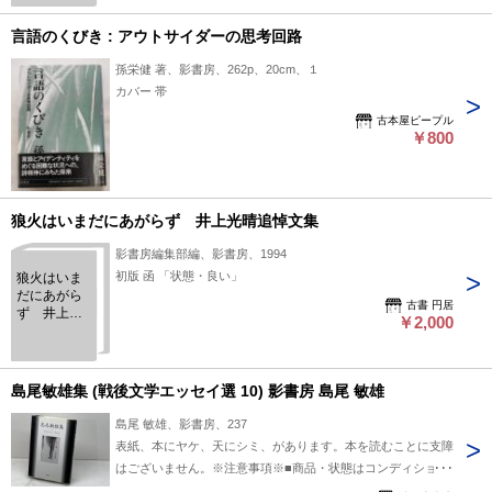
言語のくびき : アウトサイダーの思考回路
孫栄健 著、影書房、262p、20cm、１
カバー 帯
古本屋ピープル
￥800
狼火はいまだにあがらず 井上光晴追悼文集
影書房編集部編、影書房、1994
初版 函 「状態・良い」
狼火はいま
だにあがら
古書 円居
ず 井上光
￥2,000
晴追悼文集
島尾敏雄集 (戦後文学エッセイ選 10) 影書房 島尾 敏雄
島尾 敏雄、影書房、237
表紙、本にヤケ、天にシミ、があります。本を読むことに支障
はございません。※注意事項※■商品・状態はコンディション
ガイドラインに基づき、判断・出品されております。■付録等