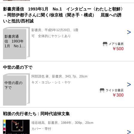
影書房通信 1993年1月 No.1 インタビュー〈わたしと朝鮮〉
－岡部伊都子さんに聞く/徐京植（聞き手・構成） 屈服への誘
いと抵抗/西村誠
影書房、平成5年12月20日、1冊
可 全体的にヤケシミあり
影書房通
信 1993年
メアリ書房
1月 No.1
￥500
インタビュ
ー〈わたし
と朝鮮〉－
岡部伊都子
中世の星の下で
さんに聞く/
徐京植（聞
阿部謹也 著、影書房、343, 7p、20cm
き手・構
キズ・ヨゴレ・シミ・ヤケ
中世の星の
成） 屈服
下で
への誘いと
ライト古書店
抵抗/西村誠
￥300
戦後の先行者たち : 同時代追悼文集
埴谷雄高、影書房、1984年、309p、20cm
カバー・帯付