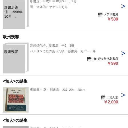
影書房、平成10年10月30日、1冊
可 全体的にヤケシミあり
影書房通
信 1998年
メアリ書房
10月
￥500
No.20 根こ
ぎにされた
者の墓/徐京
植 〈ナヌ
欧州残響
ムの家〉訪
問記/岡本有
瀧崎鎮代子、影書房、平3、1冊
佳
ベルリンに壁のあった頃 影書房 カバー 帯
欧州残響
(有) 舒文堂河島書店
￥990
<無人>の誕生
楜沢厚生 著、影書房、237, 20p、20cm
天地人堂
￥2,000
<無人>の誕生