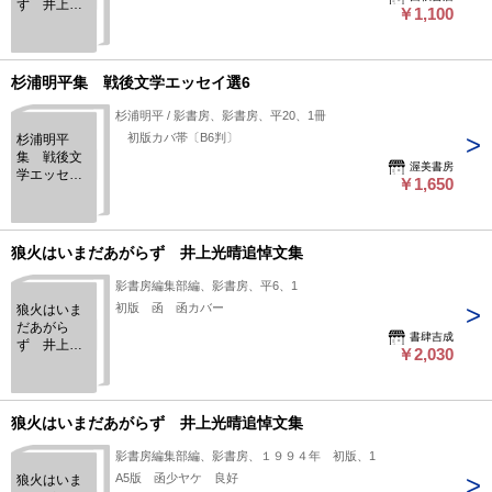
ず 井上光
￥1,100
晴追悼文
集
杉浦明平集 戦後文学エッセイ選6
杉浦明平 / 影書房、影書房、平20、1冊
初版カバ帯〔B6判〕
杉浦明平
集 戦後文
渥美書房
学エッセイ
￥1,650
選6
狼火はいまだあがらず 井上光晴追悼文集
影書房編集部編、影書房、平6、1
初版 函 函カバー
狼火はいま
だあがら
書肆吉成
ず 井上光
￥2,030
晴追悼文
集
狼火はいまだあがらず 井上光晴追悼文集
影書房編集部編、影書房、１９９４年 初版、1
A5版 函少ヤケ 良好
狼火はいま