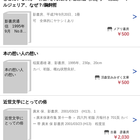
ルジェリア、なぜ？/鵜飼哲
影書房、平成7年9月20日、1冊
可 全体的にヤケシミあり
影書房通
信 1995年
メアリ書房
9月 No.8
￥500
インタビュ
ー〈いま
「民衆」は
どこにいる
本の想い人の想い
のか－朴聖?
さんに聞く/
稲葉通雄 著、影書房、1995年、230p、20cm
徐京植（聞
カバ、初版。概ね状態良好。
本の想い人
き手・構
の想い
成） アル
渓森堂みみずく文庫
ジェリア、
￥500
なぜ？/鵜飼
哲
近世文学にとっての俗
廣末 保、影書房、2001/03/23 (H13)、1
＜廣末保著作集 第十一巻 ＞ 四六判 初版 月報付き 701頁 カバ
近世文学に
とっての俗
ー 帯 廣末 保 影書房 2001/03/23 (H13) 程度並
古書 彦書房
￥2,030