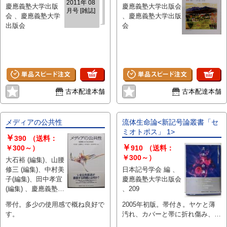
2011年 08
慶應義塾大学出版
慶應義塾大学出版会
月号 [雑誌]
会 、慶應義塾大学
、慶應義塾大学出版
出版会
会
古本配達本舗
古本配達本舗
メディアの公共性
流体生命論<新記号論叢書「セ
ミオトポス」 1>
￥
390
（送料：
￥
￥300～）
910
（送料：
￥300～）
大石裕 (編集)、山腰
修三 (編集)、中村美
日本記号学会 編 、
子(編集)、田中孝宜
慶應義塾大学出版会
(編集) 、慶應義塾大
、209
学出版会株式会社 、
帯付。多少の使用感で概ね良好で
2005年初版。帯付き。ヤケと薄
248
す。
汚れ、カバーと帯に折れ傷み、縁
に少しヘコミがあります。天に強