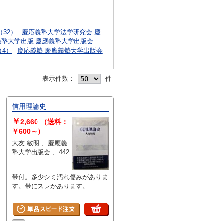
32）
慶応義塾大学法学研究会 慶
義塾大学出版 慶應義塾大学出版会
4）
慶応義塾 慶應義塾大学出版会
表示件数：
件
信用理論史
￥
2,660
（送料：
￥600～）
大友 敏明 、慶應義
塾大学出版会 、442
帯付。多少シミ汚れ傷みがありま
す。帯にスレがあります。