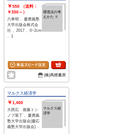
￥
550
（送料：
￥350～）
環境法の考
えかた Ⅱ
六車明 、慶應義塾
大学出版会株式会
社 、2017 、0~2cm
、1
(株)馬燈書房
マルクス経済学
￥
1,400
マルクス経
大西広 後藤トシ
済学
ノブ装丁 、慶應義
塾大学出版会(慶応
義塾大学出版会) 、
2012