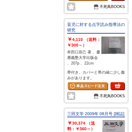
不死鳥BOOKS
盲児に対する点字読み指導法の
研究
￥
4,110
（送料：
￥300～）
牟田口辰己 著 、慶
應義塾大学出版会
、207p 、22cm
帯付き。カバーと帯の縁に少し傷
みがあります。
不死鳥BOOKS
三田文学 2009年 08月号 [雑誌]
￥
30,374
（送
料：￥360～）