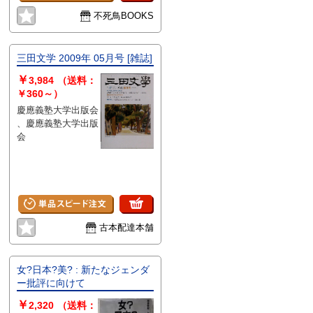
不死鳥BOOKS
三田文学 2009年 05月号 [雑誌]
￥
3,984
（送料：
￥360～）
慶應義塾大学出版会
、慶應義塾大学出版
会
古本配達本舗
女?日本?美? : 新たなジェンダ
ー批評に向けて
￥
2,320
（送料：