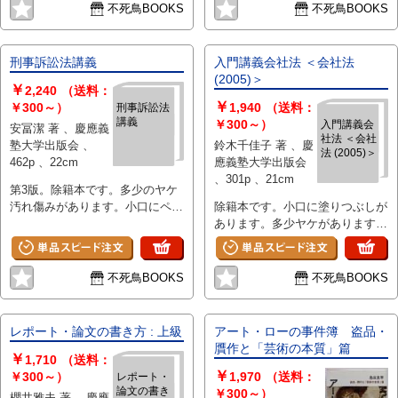
不死鳥BOOKS
不死鳥BOOKS
刑事訴訟法講義
入門講義会社法 ＜会社法
(2005)＞
￥
2,240
（送料：
￥
￥300～）
1,940
（送料：
刑事訴訟法
講義
￥300～）
入門講義会
安冨潔 著 、慶應義
社法 ＜会社
塾大学出版会 、
鈴木千佳子 著 、慶
法 (2005)＞
462p 、22cm
應義塾大学出版会
、301p 、21cm
第3版。除籍本です。多少のヤケ
汚れ傷みがあります。小口にペン
除籍本です。小口に塗りつぶしが
で塗りつぶしがあります。
あります。多少ヤケがあります。
第2版。
不死鳥BOOKS
不死鳥BOOKS
レポート・論文の書き方 : 上級
アート・ローの事件簿 盗品・
贋作と「芸術の本質」篇
￥
1,710
（送料：
￥
￥300～）
1,970
（送料：
レポート・
論文の書き
￥300～）
櫻井雅夫 著 、慶應