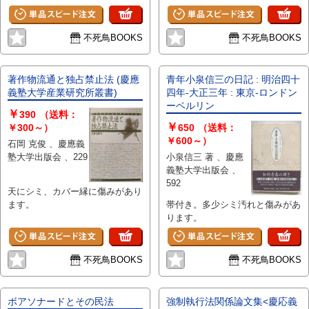
めの点シミがあります。
不死鳥BOOKS
不死鳥BOOKS
著作物流通と独占禁止法 (慶應
青年小泉信三の日記 : 明治四十
義塾大学産業研究所叢書)
四年-大正三年 : 東京-ロンドン
ーベルリン
￥
390
（送料：
￥
￥300～）
650
（送料：
￥600～）
石岡 克俊 、慶應義
塾大学出版会 、229
小泉信三 著 、慶應
義塾大学出版会 、
592
天にシミ、カバー縁に傷みがあり
ます。
帯付き。多少シミ汚れと傷みがあ
ります。
不死鳥BOOKS
不死鳥BOOKS
ボアソナードとその民法
強制執行法関係論文集<慶応義