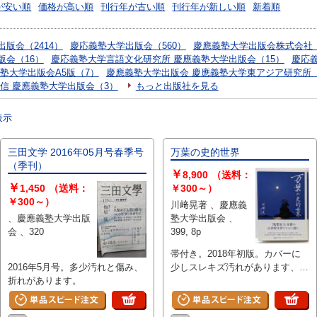
が安い順
価格が高い順
刊行年が古い順
刊行年が新しい順
新着順
版会（2414）
慶応義塾大学出版会（560）
慶應義塾大学出版会株式会社（
版会（16）
慶応義塾大学言語文化研究所 慶應義塾大学出版会（15）
慶応
塾大学出版会A5版（7）
慶應義塾大学出版会 慶應義塾大学東アジア研究所（
信 慶應義塾大学出版会（3）
もっと出版社を見る
表示
三田文学 2016年05月号春季号
万葉の史的世界
（季刊）
￥
8,900
（送料：
￥
1,450
（送料：
￥300～）
￥300～）
川﨑晃著 、慶應義
、慶應義塾大学出版
塾大学出版会 、
会 、320
399, 8p
帯付き。2018年初版。カバーに
2016年5月号。多少汚れと傷み、
少しスレキズ汚れがあります、本
折れがあります。
文は概ね良好です。