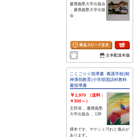
慶應義塾大学出版会
、慶應義塾大学出版
会
古本配達本舗
こくご☆☆指導書 :養護学校(精
神薄弱教育)小学部国語科教科
書指導書
￥
1,970
（送料：
￥300～）
文部省 、慶應義塾
大学出版会 、138
裸本です。ヤケシミ汚れと傷みが
あります。