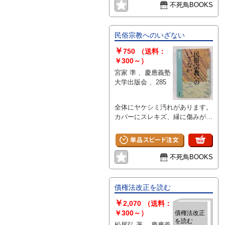
不死鳥BOOKS
民俗宗教へのいざない
￥
750
（送料：
￥300～）
宮家 準 、慶應義塾
大学出版会 、285
全体にヤケシミ汚れがあります。
カバーにスレキズ、縁に傷みがあ
ります。ページの一部に開き割れ
があります。ノドから一部剥がれ
ているページがあります。
不死鳥BOOKS
債権法改正を読む
￥
2,070
（送料：
￥300～）
債権法改正
を読む
松尾弘 著 、慶應義