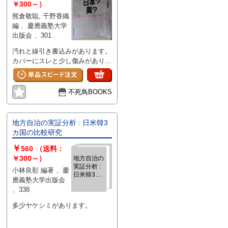
￥300～）
熊倉敬聡, 千野香織
編 、慶應義塾大学
出版会 、301
汚れと線引き書込みがあります。
カバーにスレと少し傷みがありま
す。
不死鳥BOOKS
地方自治の実証分析 : 日米韓3
カ国の比較研究
￥
560
（送料：
￥300～）
地方自治の
実証分析 :
小林良彰 編著 、慶
日米韓3カ
應義塾大学出版会
国の比較研
、338
究
多少ヤケシミがあります。