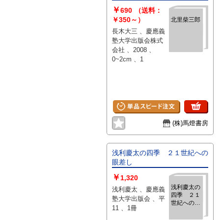
￥
690
（送料：
￥350～）
北里柴三郎
長木大三 、慶應義
塾大学出版会株式
会社 、2008 、
0~2cm 、1
(株)馬燈書房
浅利慶太の四季 ２１世紀への
眼差し
￥
1,320
浅利慶太の
浅利慶太 、慶應義
四季 ２１
塾大学出版会 、平
世紀への眼
11 、1冊
差し