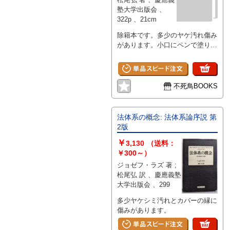
塾大学出版会 、
322p 、21cm
除籍本です。多少のヤケ汚れ傷み
があります。小口にペンで塗りつ
ぶしがあります。
不死鳥BOOKS
法体系の概念: 法体系論序説 第
2版
￥
3,130
（送料：
￥300～）
ジョゼフ・ラズ 著 ;
松尾弘 訳 、慶應義塾
大学出版会 、299
多少ヤケシミ汚れとカバーの縁に
傷みがあります。