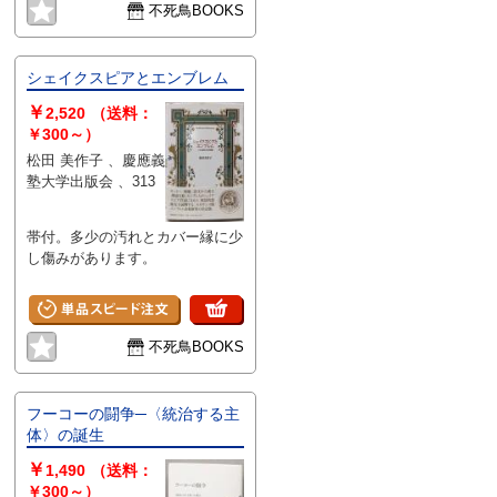
不死鳥BOOKS
シェイクスピアとエンブレム
￥
2,520
（送料：
￥300～）
松田 美作子 、慶應義
塾大学出版会 、313
帯付。多少の汚れとカバー縁に少
し傷みがあります。
不死鳥BOOKS
フーコーの闘争─〈統治する主
体〉の誕生
￥
1,490
（送料：
￥300～）