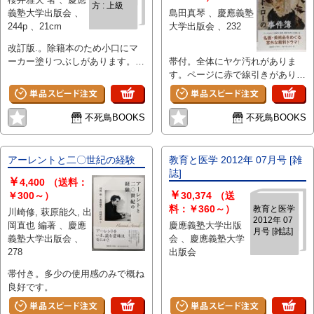
方 : 上級
義塾大学出版会 、
島田真琴 、慶應義塾
244p 、21cm
大学出版会 、232
改訂版.。除籍本のため小口にマ
ーカー塗りつぶしがあります。多
帯付。全体にヤケ汚れがありま
少汚れと傷み、背にヤケがありま
す。ページに赤で線引きがありま
す。
す。
不死鳥BOOKS
不死鳥BOOKS
アーレントと二〇世紀の経験
教育と医学 2012年 07月号 [雑
誌]
￥
4,400
（送料：
￥
￥300～）
30,374
（送
料：￥360～）
教育と医学
川崎修, 萩原能久, 出
2012年 07
岡直也 編著 、慶應
慶應義塾大学出版
月号 [雑誌]
義塾大学出版会 、
会 、慶應義塾大学
278
出版会
帯付き。多少の使用感のみで概ね
良好です。