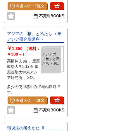
不死鳥BOOKS
アジアの「核」と私たち ＜東
アジア研究所講座＞
￥
1,350
（送料：
￥300～）
アジアの
「核」と私
高橋伸夫 編 、慶應
たち ＜東ア
義塾大学出版会 慶
ジア研究所
應義塾大学東アジ
講座＞
ア研究所 、343p 、
19cm
多少の使用感のみで概ね良好で
す。
不死鳥BOOKS
環境法の考えかた Ⅱ