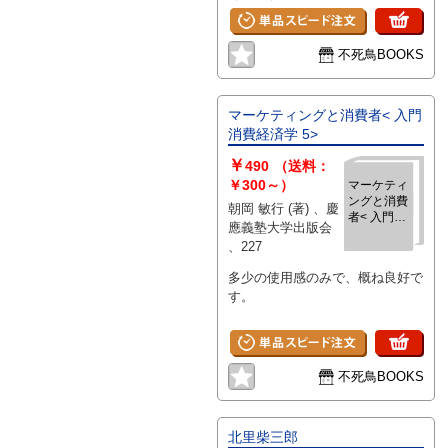
不死鳥BOOKS
マーケティングと消費者< 入門
消費経済学 5>
￥
490
（送料：
￥300～）
マーケティ
ングと消費
朝岡 敏行 (著) 、慶
者< 入門消
應義塾大学出版会
費経済学
、227
5>
多少の使用感のみで、概ね良好で
す。
不死鳥BOOKS
北里柴三郎