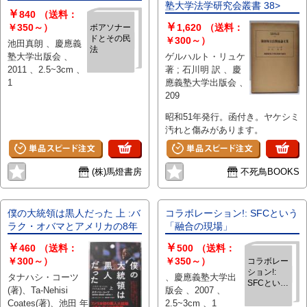
塾大学法学研究会叢書 38>
￥
840
（送料：
￥
￥350～）
1,620
（送料：
ボアソナー
ドとその民
￥300～）
池田真朗 、慶應義
法
塾大学出版会 、
ゲルハルト・リュケ
2011 、2.5~3cm 、
著 ; 石川明 訳 、慶
1
應義塾大学出版会 、
209
昭和51年発行。函付き。ヤケシミ
汚れと傷みがあります。
(株)馬燈書房
不死鳥BOOKS
僕の大統領は黒人だった 上 :バ
コラボレーション!: SFCという
ラク・オバマとアメリカの8年
「融合の現場」
￥
￥
460
（送料：
500
（送料：
￥300～）
￥350～）
コラボレー
ション!:
タナハシ・コーツ
、慶應義塾大学出
SFCという
(著)、Ta-Nehisi
版会 、2007 、
「融合の現
Coates(著)、池田 年
2.5~3cm 、1
場」