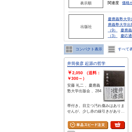
関連度
価格
表示順
慶應義塾大学出
應義塾大学出
出版社
（9）
慶應義
（3）
慶応通
コンパクト表示
すべて
井筒俊彦 起源の哲学
￥
2,050
（送料：
￥300～）
安藤 礼二 、慶應義
塾大学出版会 、284
帯付き。目立つ汚れ傷みはありま
せんが、少し赤の線引きがありま
す。