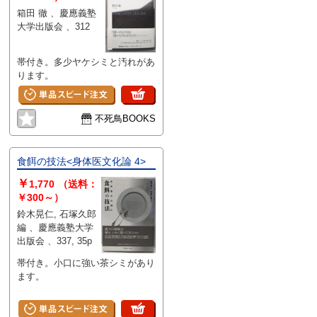
箱田 徹 、慶應義塾
大学出版会 、312
帯付き。多少ヤケシミと汚れがあ
ります。
不死鳥BOOKS
食餌の技法<身体医文化論 4>
￥
1,770
（送料：
￥300～）
鈴木晃仁, 石塚久郎
編 、慶應義塾大学
出版会 、337, 35p
帯付き。小口に強い茶シミがあり
ます。