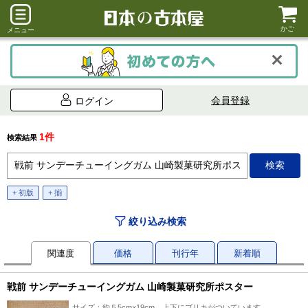
かご
メニュー
会員登録
ログイン
1件
検索結果
+ 初版
+ 揃
絞り込み検索
関連度
価格
刊行年
新着順
戦前 サンデーチューイングガム 山崎製菓研究所ポスター
サイズ：約５5cm×19cm 上下にブリキがついています。