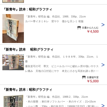
『新青年』読本 : 昭和グラフティ
『新青年』研究会 編、作品社、1988、336p、21cm
カバー帯イタミキレ 背ヤケ 僅かな天シミ 初版
古書かんたんむ
￥4,500
『新青年』読本 昭和グラフティ
『新青年』研究会 編、作品社、１９８８年、336p、21cm、１
冊
優良並可の可 帯欠 ビニールカバーに破れヶ所や強いヤケス
レ痛み 天地小口付近にヤケ 本文に小さな耳折れ跡ヶ所があ
ります ※定価超 発行時定価２８００円
古書猛牛堂
￥5,000
『新青年』読本 : 昭和グラフティ
『新青年』研究会 編、作品社、1988.2、336p、21cm
・本の形態 ：単行本ソフトカバー ・本のサイズ ：21×15cm
・ページ数 ：336p ・発行年月日 ：1988年2月20日（第1刷）