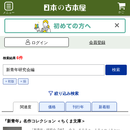
かご
メニュー
会員登録
ログイン
6件
検索結果
+ 初版
+ 揃
絞り込み検索
関連度
価格
刊行年
新着順
『新青年』名作コレクション ＜ちくま文庫＞
『新青年』研究会【編】、令３、６０５ｐ、１５ｃｍ（Ａ６）