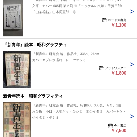
文庫 カバー 605頁 第２刷 ※「ニッケルの文鎮」甲賀三郎/
「山茶花帖」山本周五郎 等
ロードス書房
￥1,100
『新青年』読本 : 昭和グラフティ
『新青年』研究会 編、作品社、336p、21cm
カバーヤブレ水濡れヨレ ヤケシミ
アットワンダー
￥1,800
新青年読本 昭和グラフィティ
『新青年』研究会 編、作品社、昭和63、336頁、Ａ５、1冊
角少折 小口・天地ヤケ・少シミ 帯少イタミ カバーヤケ・
少イタミ・少シミ
今井書店
￥7,500