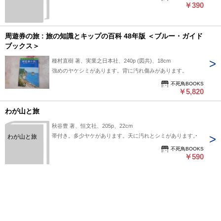
￥390
周遊券の旅 : 旅の知識とキップの百科 48年版 ＜ブルー・ガイド
ブックス＞
種村直樹 著、実業之日本社、240p (図共)、18cm
強めのヤケシミがあります。背に汚れ傷みがあります。
不死鳥BOOKS
￥5,820
わが山と旅
秋谷豊 著、恒文社、205p、22cm
帯付き。多少ヤケがあります。天に汚れとシミがあります。
わが山と旅
不死鳥BOOKS
￥590
旅の山菜
片岡 博、実業之日本社、215
初版。ビニールカバー付き。函はありません。ヤケシミがあり