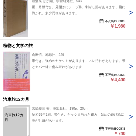
相浦杲 ほか編、学習研究社、543
函、月報付き。見開きにテープ跡、剥がし跡があります。函に
剥がれ、多少汚れがあります。
不死鳥BOOKS
￥1,980
植物と文学の旅
倉田悟、地球社、229
帯付き。強めのヤケシミがあります。スレ汚れがあります。帯
とカバー縁に傷み破れがあります
不死鳥BOOKS
￥4,400
汽車旅12カ月
宮脇俊三 著、潮出版社、190p、20cm
昭和55年3刷。帯付き。ヤケシミ汚れと傷み、始めの遊び紙に
汽車旅12カ
月
剥がし跡があります。
不死鳥BOOKS
￥740