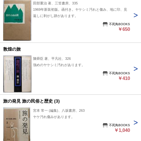
田部重治 著、三笠書房、335
1969年新装初版。函付き。ヤケシミ汚れと傷み、地に印、見
返しに剥がし跡があります。
不死鳥BOOKS
￥650
敦煌の旅
陳舜臣 著、平凡社、326
強めのヤケシミ汚れがあります。
不死鳥BOOKS
￥410
旅の発見 旅の民俗と歴史 (3)
宮本 常一 (編集)、八坂書房、263
ヤケ汚れ傷みがあります。
不死鳥BOOKS
￥1,040