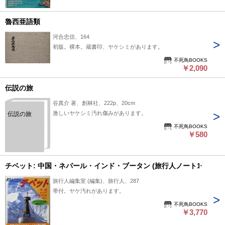
魯西亜語類
河合忠信、164
初版。裸本。蔵書印、ヤケシミがあります。
不死鳥BOOKS
￥2,090
伝説の旅
谷真介 著、創林社、222p、20cm
激しいヤケシミ汚れ傷みがあります。
伝説の旅
不死鳥BOOKS
￥580
チベット: 中国・ネパール・インド・ブータン (旅行人ノート1)
旅行人編集室 (編集)、旅行人、287
帯付。ヤケ汚れがあります。
不死鳥BOOKS
￥3,770