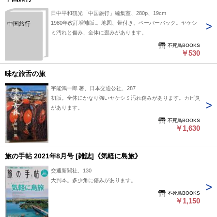
日中平和観光「中国旅行」編集室、280p、19cm
1980年改訂増補版.。地図、帯付き。ペーパーバック。ヤケシ
中国旅行
ミ汚れと傷み、全体に歪みがあります。
不死鳥BOOKS
￥530
味な旅舌の旅
宇能鴻一郎 著、日本交通公社、287
初版。全体にかなり強いヤケシミ汚れ傷みがあります。カビ臭
があります。
不死鳥BOOKS
￥1,630
旅の手帖 2021年8月号 [雑誌]《気軽に島旅》
交通新聞社、130
大判本。多少角に傷みがあります。
不死鳥BOOKS
￥1,150