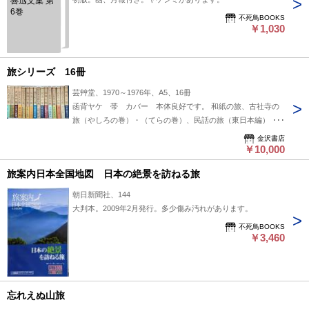
魯迅文集 第
6巻
不死鳥BOOKS
￥1,030
旅シリーズ 16冊
芸艸堂、1970～1976年、A5、16冊
函背ヤケ 帯 カバー 本体良好です。 和紙の旅、古社寺の
旅（やしろの巻）・（てらの巻）、民話の旅（東日本編）・
（西日本編）、染織の旅、民窯の旅、木曽路文献の旅、城下町
金沢書店
の旅、仏像の旅、庭園の旅、中国・台湾やきものの旅、ガラス
￥10,000
の旅、古窯の旅、近代日本絵画の旅、古代遺跡の旅
旅案内日本全国地図 日本の絶景を訪ねる旅
朝日新聞社、144
大判本。2009年2月発行。多少傷み汚れがあります。
不死鳥BOOKS
￥3,460
忘れえぬ山旅