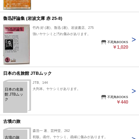
魯迅評論集 (岩波文庫 赤 25-8)
竹内 好 (著)、魯迅 (著)、岩波書店、275
強いヤケシミと汚れ傷みがあります。
不死鳥BOOKS
￥1,020
日本の名旅館 JTBムック
JTB、144
大判本。ヤケシミがあります。
日本の名旅
館 JTBムッ
不死鳥BOOKS
ク
￥440
古墳の旅
森浩一 著、芸艸堂、262
初版。函付。ヤケシミ、函縁に傷みがあります。
古墳の旅