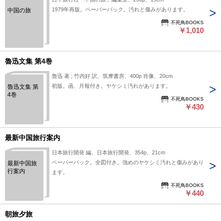
1979年再版。ペーパーバック。汚れと傷みがあります。
中国の旅
不死鳥BOOKS
￥1,010
魯迅文集 第4巻
魯迅 著 ; 竹内好 訳、筑摩書房、400p 肖像、20cm
初版。函、月報付き。ヤケシミ汚れがあります。
魯迅文集 第
4巻
不死鳥BOOKS
￥430
最新中国旅行案内
日本旅行開発 編、日本旅行開発、354p、21cm
ペーパーバック。全図付き。強めのヤケシミ汚れと傷みがあり
最新中国旅
行案内
ます。
不死鳥BOOKS
￥440
朝旅夕旅