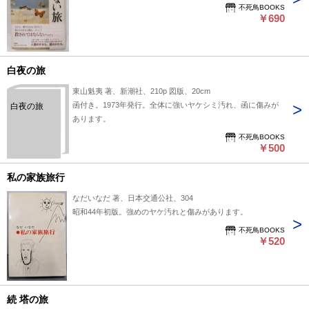
不死鳥BOOKS
￥690
白夜の旅
東山魁夷 著、新潮社、210p 図版、20cm
函付き。1973年発行。全体に強いヤケシミ汚れ、函に傷みが
白夜の旅
あります。
不死鳥BOOKS
￥500
私の家族旅行
なだいなだ 著、日本交通公社、304
昭和44年初版。強めのヤケ汚れと傷みがあります。
不死鳥BOOKS
￥520
続 塔の旅