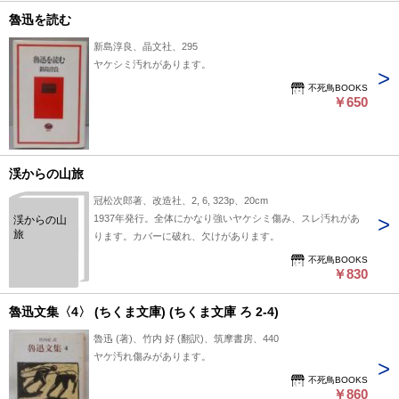
魯迅を読む
新島淳良、晶文社、295
ヤケシミ汚れがあります。
不死鳥BOOKS
￥650
渓からの山旅
冠松次郎著、改造社、2, 6, 323p、20cm
1937年発行。全体にかなり強いヤケシミ傷み、スレ汚れがあ
渓からの山
旅
ります。カバーに破れ、欠けがあります。
不死鳥BOOKS
￥830
魯迅文集〈4〉 (ちくま文庫) (ちくま文庫 ろ 2-4)
魯迅 (著)、竹内 好 (翻訳)、筑摩書房、440
ヤケ汚れ傷みがあります。
不死鳥BOOKS
￥860