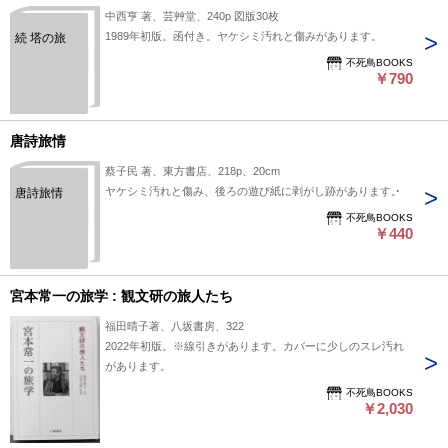
中西亨 著、芸艸堂、240p 図版30枚
1989年初版。函付き。ヤケシミ汚れと傷みがあります。
続 塔の旅
不死鳥BOOKS
￥790
唐詩旅情
蔡子民 著、東方書店、218p、20cm
ヤケシミ汚れと傷み、後ろの遊び紙に剥がし跡があります。
唐詩旅情
不死鳥BOOKS
￥440
宮本常一の旅学 : 観文研の旅人たち
福田晴子著、八坂書房、322
2022年初版。※線引きがあります。カバーに少しのスレ汚れ
があります。
不死鳥BOOKS
￥2,030