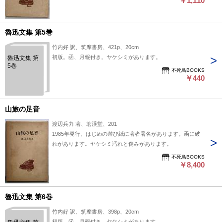
￥1,110
魯迅文集 第5巻
竹内好 訳、筑摩書房、421p、20cm
初版。函、月報付き。ヤケシミがあります。
魯迅文集 第
5巻
不死鳥BOOKS
￥440
山旅の足音
渡辺兵力 著、茗渓堂、201
1985年発行。はじめの遊び紙に著者署名があります。函に破
れがあります。ヤケシミ汚れと傷みがあります。
不死鳥BOOKS
￥8,400
魯迅文集 第6巻
竹内好 訳、筑摩書房、398p、20cm
初版。函、月報付き。ヤケシミがあります。