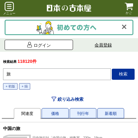
かご
メニュー
会員登録
ログイン
118120件
検索結果
+ 初版
+ 揃
絞り込み検索
関連度
価格
刊行年
新着順
中国の旅
日中旅行社「中国の旅」編集室、230p、19cm