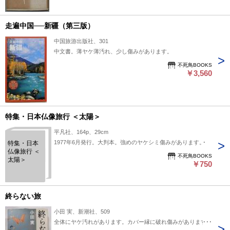
走遍中国──新疆（第三版）
中国旅游出版社、301
中文書。薄ヤケ薄汚れ、少し傷みがあります。
不死鳥BOOKS
￥3,560
特集・日本仏像旅行 ＜太陽＞
平凡社、164p、29cm
1977年6月発行。大判本。強めのヤケシミ傷みがあります。
特集・日本
仏像旅行 ＜
不死鳥BOOKS
太陽＞
￥750
終らない旅
小田 実、新潮社、509
全体にヤケ汚れがあります。カバー縁に破れ傷みがあります。