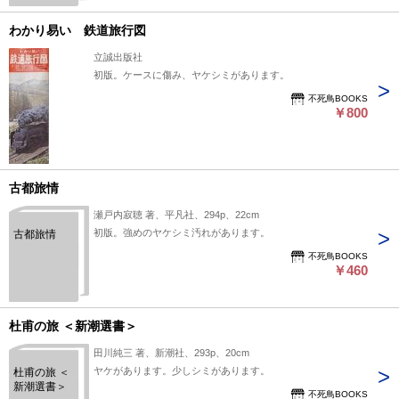
わかり易い 鉄道旅行図
立誠出版社
初版。ケースに傷み、ヤケシミがあります。
不死鳥BOOKS
￥800
古都旅情
瀬戸内寂聴 著、平凡社、294p、22cm
初版。強めのヤケシミ汚れがあります。
古都旅情
不死鳥BOOKS
￥460
杜甫の旅 ＜新潮選書＞
田川純三 著、新潮社、293p、20cm
ヤケがあります。少しシミがあります。
杜甫の旅 ＜
新潮選書＞
不死鳥BOOKS