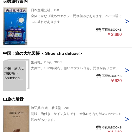
夫婦旅行案内
日本交通公社、158
全体にかなり強めのヤケシミ汚れ傷みがあります。ページ端に
スレ破れがあります。
不死鳥BOOKS
￥2,880
中国 : 旅の大地図帳 ＜Shueisha deluxe＞
集英社、202p、30cm
大判本。1979年発行。強いヤケスレ傷み、汚れがあります。
中国 : 旅の大
地図帳 ＜
不死鳥BOOKS
Shueisha
￥920
deluxe＞
山旅の足音
渡辺兵力 著、茗渓堂、201
初版。函付き。サイン入りです。全体にかなり強めのヤケシミ
汚れがあります。
不死鳥BOOKS