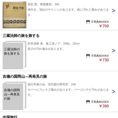
若杉 慧、東都書房、166
函付き。強めのヤケシミがあります。函に汚れと傷みがありま
す。
不死鳥BOOKS
￥700
三蔵法師の旅を旅する
杉本茂春 著、集工房ノア、240p、19cm
多少の汚れ傷みがあります。
三蔵法師の
旅を旅する
不死鳥BOOKS
￥730
吉備の国岡山―再発見の旅
旅行作家の会、現代旅行研究所、240
カバーにスレキズ傷みがあります。ページにヤケ汚れがありま
吉備の国岡
山―再発見
す。
の旅
不死鳥BOOKS
￥390
中国旅行