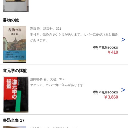
書物の旅
逢坂 剛、講談社、321
帯付き。強めのヤケシミがあります。カバーに多少汚れと傷み
があります。
不死鳥BOOKS
￥410
道元学の揺籃
池田魯参 著、大蔵、317
ヤケシミ、カバー角に傷みがあります。
不死鳥BOOKS
￥3,860
魯迅全集 17