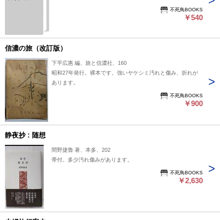
不死鳥BOOKS
￥540
信濃の旅（改訂版）
下平広惠 編、旅と信濃社、160
昭和27年発行。裸本です。強いヤケシミ汚れと傷み、折れが
あります。
不死鳥BOOKS
￥900
静夜抄 : 随想
間野捷魯 著、本多、202
帯付。多少汚れ傷みがあります。
不死鳥BOOKS
￥2,630