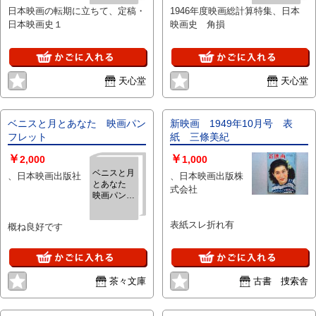
日本映画の転期に立ちて、定稿・
1946年度映画総計算特集、日本
日本映画史１
映画史 角損
天心堂
天心堂
ベニスと月とあなた 映画パン
新映画 1949年10月号 表
フレット
紙 三條美紀
￥
￥
2,000
1,000
ベニスと月
、日本映画出版社
、日本映画出版株
とあなた
式会社
映画パンフ
レット
表紙スレ折れ有
概ね良好です
茶々文庫
古書 捜索舎