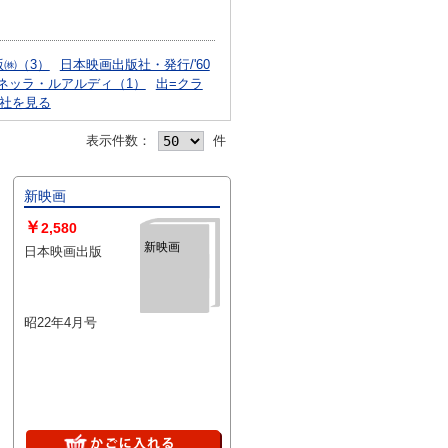
版㈱（3）
日本映画出版社・発行/'60
トネッラ・ルアルディ（1）
出=クラ
社を見る
表示件数：
件
新映画
￥
2,580
新映画
日本映画出版
昭22年4月号