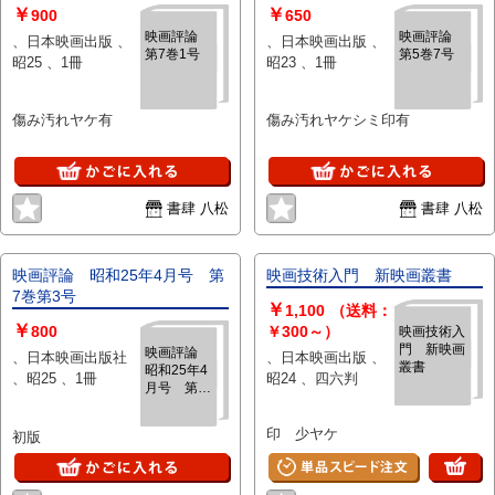
￥
￥
900
650
映画評論
映画評論
、日本映画出版 、
、日本映画出版 、
第7巻1号
第5巻7号
昭25 、1冊
昭23 、1冊
傷み汚れヤケ有
傷み汚れヤケシミ印有
書肆 八松
書肆 八松
映画評論 昭和25年4月号 第
映画技術入門 新映画叢書
7巻第3号
￥
1,100
（送料：
￥
800
￥300～）
映画技術入
門 新映画
映画評論
、日本映画出版社
、日本映画出版 、
叢書
昭和25年4
、昭25 、1冊
昭24 、四六判
月号 第7
巻第3号
印 少ヤケ
初版