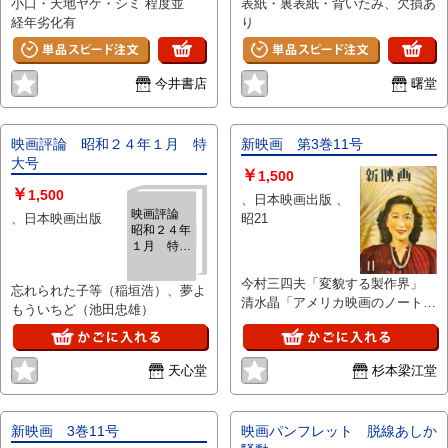
小口・天地ヤケ・シミ 程度並
表紙・裏表紙・背いたみ、欠損あ
経年劣化有
り
今井書店
曙堂
映画評論 昭和２４年１月 特
新映画 第3巻11号
大号
￥
1,500
￥
1,500
、日本映画出版 、
映画評論
、日本映画出版
昭21
昭和２４年
１月 特大
号
今村三四夫「変貌する製作界」
忘れられた子等（稲垣浩）、夢よ
清水晶「アメリカ映画のノート」
もういちど（池田忠雄）
ほか
天心堂
杉本梁江堂
新映画 3巻11号
映画パンフレット 脱線あしか