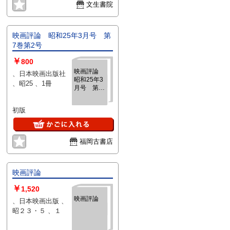
文生書院
映画評論 昭和25年3月号 第
7巻第2号
￥
800
映画評論
、日本映画出版社
昭和25年3
、昭25 、1冊
月号 第7
巻第2号
初版
福岡古書店
映画評論
￥
1,520
映画評論
、日本映画出版 、
昭２３・５ 、１