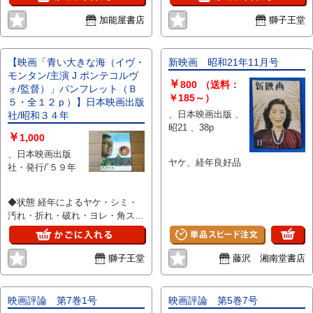
加能屋書店
獅子王堂
【映画「青い大きな海（イヴ・
新映画 昭和21年11月号
モンタン/主演 J ポンテコルヴ
￥
800
（送料：
ォ/監督）」パンフレット（Ｂ
￥185～）
５・全１２ｐ）】日本映画出版
、日本映画出版 、
社/昭和３４年
昭21 、38p
￥
1,000
、日本映画出版
ヤケ、経年良好品
社・発行/’５９年
◆状態 経年によるヤケ・シミ・
汚れ・折れ・破れ・ヨレ・角スレ
折れ等一部あり。 二つ折りあと
有り。
獅子王堂
藤沢 湘南堂書店
映画評論 第7巻1号
映画評論 第5巻7号