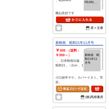
、昭和49年
PEARL
HARBOR）
映画パンフレ
概ね良好です
ット
茶々文庫
新映画 昭和21年11月号
￥
300
（送料：
￥350～）
新映画 昭
和21年11
- 、日本映画出版 、
月号
昭和21 、~2cm 、1
小口経年ヤケ。カバーイタミ。耳
折。
(株)馬燈書房