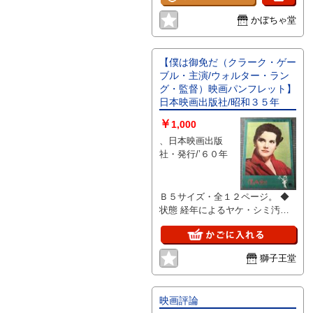
かぼちゃ堂
【僕は御免だ（クラーク・ゲー
ブル・主演/ウォルター・ラン
グ・監督）映画パンフレット】
日本映画出版社/昭和３５年
￥
1,000
、日本映画出版
社・発行/’６０年
Ｂ５サイズ・全１２ページ。 ◆
状態 経年によるヤケ・シミ汚
れ・ヨレ・角スレしわ寄り等一部
あり。
獅子王堂
映画評論