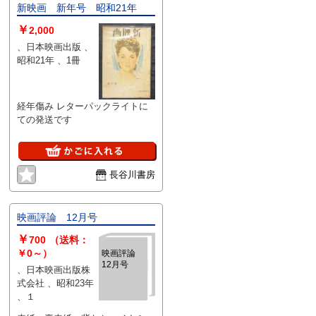
新映画 新年号 昭和21年
￥
2,000
、日本映画出版 、
昭和21年 、1冊
経年傷み レターパックライトに
ての発送です
長谷川書房
映画評論 12月号
￥
700
（送料：
￥0～）
映画評論
12月号
、日本映画出版株
式会社 、昭和23年
、１