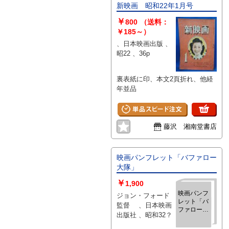
新映画 昭和22年1月号
￥
800
（送料：
￥185～）
、日本映画出版 、
昭22 、36p
裏表紙に印、本文2頁折れ、他経
年並品
藤沢 湘南堂書店
映画パンフレット「バファロー
大隊」
￥
1,900
映画パンフ
ジョン・フォード
レット「バ
監督 、日本映画
ファロー大
出版社 、昭和32？
隊」