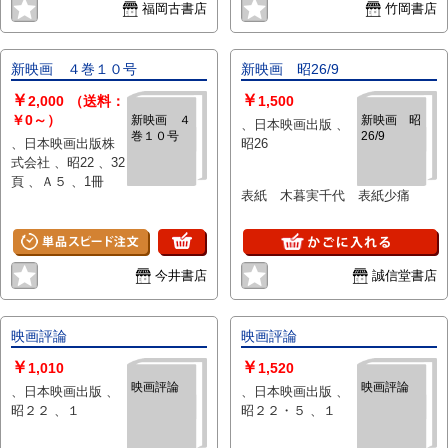
福岡古書店
竹岡書店
新映画 ４巻１０号
新映画 昭26/9
￥
￥
2,000
（送料：
1,500
￥0～）
新映画 ４
新映画 昭
、日本映画出版 、
巻１０号
26/9
、日本映画出版株
昭26
式会社 、昭22 、32
頁 、Ａ５ 、1冊
表紙 木暮実千代 表紙少痛
今井書店
誠信堂書店
映画評論
映画評論
￥
￥
1,010
1,520
映画評論
映画評論
、日本映画出版 、
、日本映画出版 、
昭２２ 、１
昭２２・５ 、１