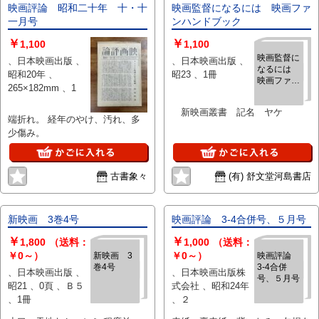
映画評論 昭和二十年 十・十
映画監督になるには 映画ファ
一月号
ンハンドブック
￥
￥
1,100
1,100
映画監督に
、日本映画出版 、
、日本映画出版 、
なるには
昭和20年 、
昭23 、1冊
映画ファン
265×182mm 、1
ハンドブッ
ク
新映画叢書 記名 ヤケ
端折れ。 経年のやけ、汚れ、多
少傷み。
古書象々
(有) 舒文堂河島書店
新映画 3巻4号
映画評論 3-4合併号、５月号
￥
￥
1,800
（送料：
1,000
（送料：
￥0～）
￥0～）
新映画 3
映画評論
巻4号
3-4合併
、日本映画出版 、
、日本映画出版株
号、５月号
昭21 、0頁 、Ｂ５
式会社 、昭和24年
、1冊
、２