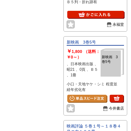
Ｂ５判・折れ跡有
永福堂
新映画 3巻5号
￥
1,800
（送料：
￥0～）
新映画 3
巻5号
、日本映画出版 、
昭21 、0頁 、Ｂ５
、1冊
小口・天地ヤケ・シミ 程度並
経年劣化有
今井書店
映画評論 ５巻１号～１８巻４