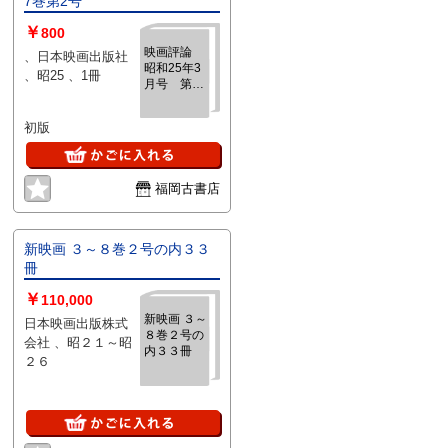
7巻第2号
￥
800
映画評論
、日本映画出版社
昭和25年3
、昭25 、1冊
月号 第7
巻第2号
初版
福岡古書店
新映画 ３～８巻２号の内３３
冊
￥
110,000
新映画 ３～
日本映画出版株式
８巻２号の
会社 、昭２１～昭
内３３冊
２６