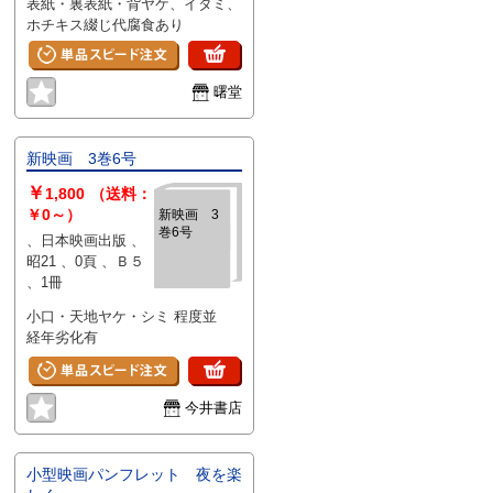
表紙・裏表紙・背ヤケ、イタミ、
ホチキス綴じ代腐食あり
曙堂
新映画 3巻6号
￥
1,800
（送料：
￥0～）
新映画 3
巻6号
、日本映画出版 、
昭21 、0頁 、Ｂ５
、1冊
小口・天地ヤケ・シミ 程度並
経年劣化有
今井書店
小型映画パンフレット 夜を楽