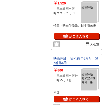
￥
1,520
映画評論
、日本映画出版 、
昭２２・７ 、１
特集・映画俳優論、日本映画史
天心堂
映画評論 昭和25年5月号 第
7巻第4号
￥
800
映画評論
、日本映画出版社
昭和25年5
、昭25 、1冊
月号 第7
巻第4号
初版