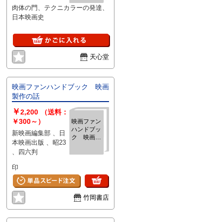
肉体の門、テクニカラーの発達、
日本映画史
天心堂
映画ファンハンドブック 映画
製作の話
￥
2,200
（送料：
￥300～）
映画ファン
ハンドブッ
新映画編集部 、日
ク 映画製
本映画出版 、昭23
作の話
、四六判
印
竹岡書店