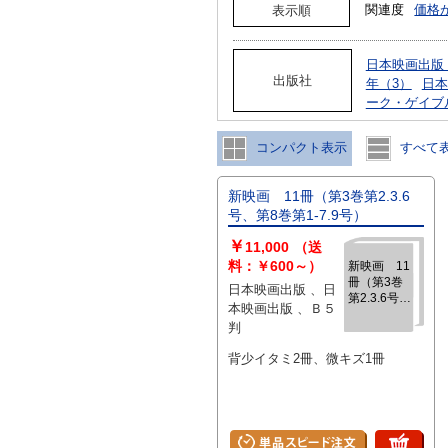
関連度
価格
表示順
日本映画出版（
出版社
年（3）
日本
ーク・ゲイブ
コンパクト表示
すべて
新映画 11冊（第3巻第2.3.6
号、第8巻第1-7.9号）
￥
11,000
（送
料：￥600～）
新映画 11
冊（第3巻
日本映画出版 、日
第2.3.6号、
本映画出版 、Ｂ５
第8巻第1-
判
7.9号）
背少イタミ2冊、微キズ1冊