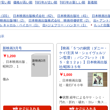
が安い順
価格が高い順
刊行年が古い順
刊行年が新しい順
新着順
101）
日本映画出版株式会社（62）
日本映画出版社（41）
日本映画出
映画出版(株)（2）
日本映画出版株式会社 映画俳優研究（2）
出= アン
ル キャロル・ベイカー（1）
出=ジェフリー・ハンター（1）
もっと出版
表示
新映画3月号
【映画「５つの銅貨（ダニー・
ケイ/主演 Ｍ・シェイヴェルソ
￥
1,200
ン/監督）」パンフレット（Ｂ
新映画3月
、日本映画出版 、
５・全１２ｐ）】日本映画出版
号
昭和23 、1
社/昭和３５年
￥
1,000
傷み
、日本映画出版
社・発行/’６０年
◆状態 経年によるヤケ・シミ・
汚れ・折れ・破れ・ヨレ・角スレ
折れ等一部あり。