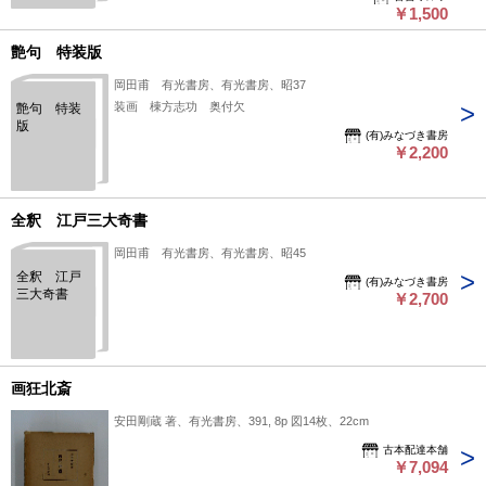
￥1,500
艶句 特装版
岡田甫 有光書房、有光書房、昭37
装画 棟方志功 奥付欠
艶句 特装
版
(有)みなづき書房
￥2,200
全釈 江戸三大奇書
岡田甫 有光書房、有光書房、昭45
全釈 江戸
(有)みなづき書房
三大奇書
￥2,700
画狂北斎
安田剛蔵 著、有光書房、391, 8p 図14枚、22cm
古本配達本舗
￥7,094