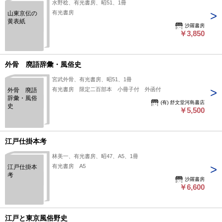
水野稔、有光書房、昭51、1冊
有光書房
山東京伝の
黄表紙
沙羅書房
￥3,850
外骨 廃語辞彙・風俗史
宮武外骨、有光書房、昭51、1冊
有光書房 限定二百部本 小冊子付 外函付
外骨 廃語
辞彙・風俗
(有) 舒文堂河島書店
史
￥5,500
江戸仕掛本考
林美一、有光書房、昭47、A5、1冊
有光書房 A5
江戸仕掛本
考
沙羅書房
￥6,600
江戸と東京風俗野史