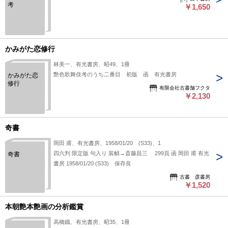
考
￥1,650
かみがた恋修行
林美一、有光書房、昭49、1冊
艶色歌舞伎考のうち二番目 初版 函 有光書房
かみがた恋
修行
有限会社古書舗フクタ
￥2,130
奇書
岡田 甫、有光書房、1958/01/20 (S33)、1
四六判 限定版 句入り 装幀→斎藤昌三 299頁 函 岡田 甫 有光
奇書
書房 1958/01/20 (S33) 保存良
古書 彦書房
￥1,520
本朝艶本艶画の分析鑑賞
高橋鐡、有光書房、昭35、1冊