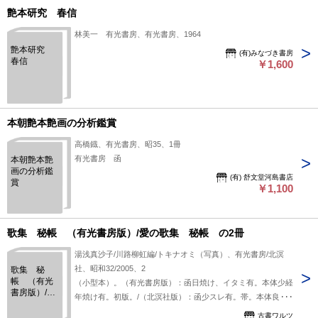
艶本研究 春信
林美一 有光書房、有光書房、1964
艶本研究
(有)みなづき書房
春信
￥1,600
本朝艶本艶画の分析鑑賞
高橋鐡、有光書房、昭35、1冊
有光書房 函
本朝艶本艶
画の分析鑑
(有) 舒文堂河島書店
賞
￥1,100
歌集 秘帳 （有光書房版）/愛の歌集 秘帳 の2冊
湯浅真沙子/川路柳虹編/トキナオミ（写真）、有光書房/北溟
社、昭和32/2005、2
歌集 秘
帳 （有光
（小型本）。（有光書房版）：函日焼け、イタミ有。本体少経
書房版）/愛
年焼け有。初版。/（北溟社版）：函少スレ有。帯。本体良
の歌集 秘
好。初版。黒色/灰色函。薄本。
帳 の2冊
古書ワルツ