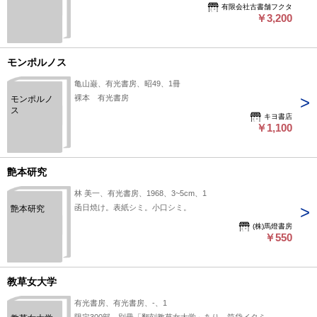
有限会社古書舗フクタ
￥3,200
モンポルノス
亀山巌、有光書房、昭49、1冊
裸本 有光書房
モンポルノ
ス
キヨ書店
￥1,100
艶本研究
林 美一、有光書房、1968、3~5cm、1
函日焼け。表紙シミ。小口シミ。
艶本研究
(株)馬燈書房
￥550
教草女大学
有光書房、有光書房、‐、1