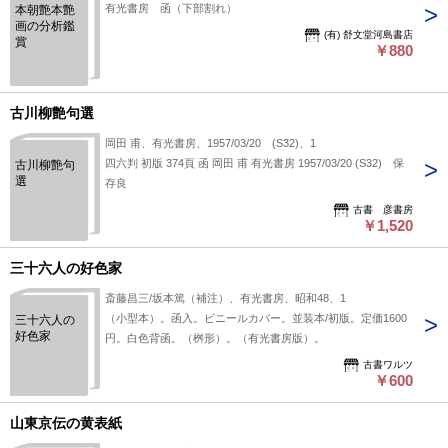
有光書房 函（下部割れ）
本朝艶本艶
画の分析鑑
(有) 舒文堂河島書店
賞
￥880
古川柳艶句選
岡田 甫、有光書房、1957/03/20 (S32)、1
四六判 初版 374頁 函 岡田 甫 有光書房 1957/03/20 (S32) 保
古川柳艶句
選
存良
古書 彦書房
￥1,520
三十六人の好色家
斎藤昌三/坂本篤（補注）、有光書房、昭和48、1
（小型本）。函入。ビニールカバー。並装本/初版。定価1600
三十六人の
好色家
円。白色背函。（桝形）。（有光書房版）。
古書ワルツ
￥600
山東京伝の黄表紙