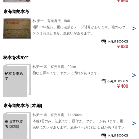
￥560
東海道艶本考
林 美一、有光書房、508
昭和37年発行。函に破損とテープ補修があります。強めのヤ
ケシミ汚れと傷み、虫食いがあります。
不死鳥BOOKS
￥930
秘本を求めて
林美一 著、有光書房、22cm
函なし裸本です。ヤケシミ汚れがあります。
秘本を求め
て
不死鳥BOOKS
￥400
東海道艶本考 [本編]
林美一 著、有光書房、14×20cm
本編1冊のみ。初版です。函付き。ヤケシミがあります。函、
東海道艶本
考 [本編]
表紙にスレがあります。最終ページに剥がし跡があります。
不死鳥BOOKS