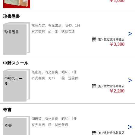
￥1,000
珍書愚書
尾崎久弥、有光書房、昭43、1冊
有光書房 函 帯 状態普通
珍書愚書
(有) 舒文堂河島書店
￥3,300
中野スクール
亀山巖、有光書房、昭46、1冊
有光書房 カバー 函 送函付
中野スクー
ル
(有) 舒文堂河島書店
￥2,200
奇書
岡田甫、有光書房、昭39、1冊
有光書房 函 状態普通
奇書
(有) 舒文堂河島書店