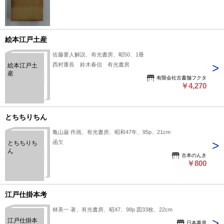
絵本江戸土産
佐藤要人解説、有光書房、昭50、1冊
西村重長 鈴木春信 有光書房
絵本江戸土
産
有限会社古書舗フクタ
￥4,270
とちちりちん
亀山巌 作画、有光書房、昭和47年、95p、21cm
函欠
とちちりち
ん
古本のんき
￥800
江戸仕掛本考
林美一 著、有光書房、昭47、98p 図33枚、22cm
江戸仕掛本
日本書房