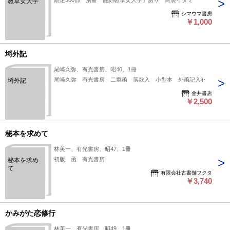
限定300部 別冊「翻刻教草女大学」あり 筒袋イタミ
教草女大学
シマウマ書房
￥1,000
埓外記
尾崎久弥、有光書房、昭40、1冊
尾崎久弥 有光書房 二重函 落款入 小型本 外函記入有
埓外記
金井書店
￥2,500
秘本を求めて
林美一、有光書房、昭47、1冊
初版 函 有光書房
秘本を求め
て
有限会社古書舗フクタ
￥3,740
かみがた恋修行
林美一、有光書房、昭49、1冊