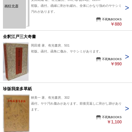
初版。函付。函縁に剥がれ破れ、全体にかなり強めのヤケシミ
画狂北斎
汚れがあります。
不死鳥BOOKS
￥880
全釈江戸三大奇書
岡田甫 著、有光書房、501
初版。函付。函角に傷み、ヤケシミがあります。
不死鳥BOOKS
￥990
珍版我楽多草紙
林美一 著、有光書房、302
函付。ヤケ汚れ傷みがあります。前後見返しに剥がし跡があり
ます。
不死鳥BOOKS
￥1,100