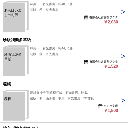
林美一、有光書房、昭48、1冊
初版 函 有光書房
あんばいよ
しのお伝
有限会社古書舗フクタ
￥2,030
珍版我楽多草紙
林美一、有光書房、昭44、1冊
初版 函 有光書房
珍版我楽多
草紙
有限会社古書舗フクタ
￥1,520
秘帳
湯浅眞沙子/川路柳虹編、有光書房、昭31
改版 初 函少傷 歌集 有光書房 *本体良
秘帳
キトラ文庫
￥1,500