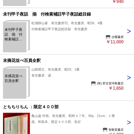
￥940
未刊甲子夜話 揃 付検索補註甲子夜話総目録
松浦静山著 有光書房刊、有光書房、昭39、4冊
付検索補註甲子夜話総目録 有光書房
未刊甲子夜
話 揃 付
沙羅書房
検索補註甲
￥11,000
子夜話総目
録
末摘花並べ百員全釈
山路閑古、有光書房、昭33、1冊
有光書房 函
末摘花並べ
百員全釈
(有) 舒文堂河島書店
￥1,650
とちちりちん ：限定４００部
亀山巌 作画、有光書房、昭和４７年、95p、21cm、１冊
函、和装本、限定４００部、良好
智新堂書店