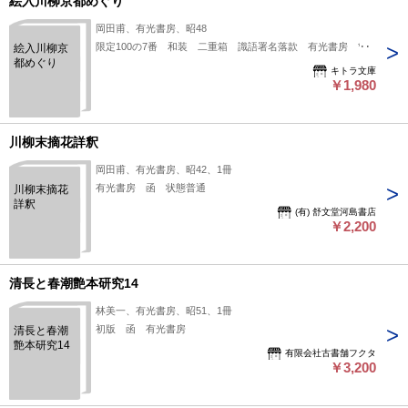
絵入川柳京都めぐり
岡田甫、有光書房、昭48
限定100の7番 和装 二重箱 識語署名落款 有光書房 *良
絵入川柳京
都めぐり
キトラ文庫
￥1,980
川柳末摘花詳釈
岡田甫、有光書房、昭42、1冊
有光書房 函 状態普通
川柳末摘花
詳釈
(有) 舒文堂河島書店
￥2,200
清長と春潮艶本研究14
林美一、有光書房、昭51、1冊
初版 函 有光書房
清長と春潮
艶本研究14
有限会社古書舗フクタ
￥3,200