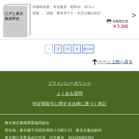
伊藤晴雨著、有光書房、昭和42、26.5㎝
初版・。函無・裸本背ヤケ・本文は概ね良好
江戸と東京
風俗野史
赤尾照文堂
￥3,300
1
2
3
4
次へ>>
ページ上部へ戻る
プライバシーポリシー
よくある質問
特定商取引に関する法律に基づく表記
東京都古書籍商業協同組合
所在地：東京都千代田区神田小川町3-22 東京古書会館内
東京都公安委員会許可済 許可番号 301026602392