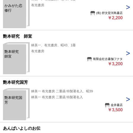
有光書房
かみがた恋
修行
(有) 舒文堂河島書店
￥2,200
艶本研究 師宣
林美一、有光書房、昭43、1冊
有光書房
艶本研究
師宣
有限会社古書舗フクタ
￥3,200
艶本研究国芳
林美一 有光書房 二重函 特製署名入、昭39
林美一 有光書房 二重函 特製署名入
艶本研究国
芳
金井書店
￥3,500
あんばいよしのお伝