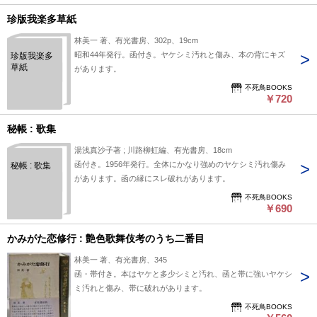
珍版我楽多草紙
林美一 著、有光書房、302p、19cm
昭和44年発行。函付き。ヤケシミ汚れと傷み、本の背にキズ
珍版我楽多
草紙
があります。
不死鳥BOOKS
￥720
秘帳 : 歌集
湯浅真沙子著 ; 川路柳虹編、有光書房、18cm
函付き。1956年発行。全体にかなり強めのヤケシミ汚れ傷み
秘帳 : 歌集
があります。函の縁にスレ破れがあります。
不死鳥BOOKS
￥690
かみがた恋修行 : 艶色歌舞伎考のうち二番目
林美一 著、有光書房、345
函・帯付き。本はヤケと多少シミと汚れ、函と帯に強いヤケシ
ミ汚れと傷み、帯に破れがあります。
不死鳥BOOKS