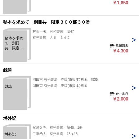
￥1,650
秘本を求めて 別冊共 限定３００部３０番
林美一著、有光書房、昭47
有光書房 Ａ５ ３４２
秘本を求め
て 別冊
早川図書
共 限定３
￥4,300
００部３０
番
戯談
岡田甫 有光書房 春版(市販本)初函、昭35
岡田甫 有光書房 春版(市販本)初函
戯談
金井書店
￥2,000
埓外記
尾崎久弥、有光書房、昭40、1冊
二重函入 有光書房 13ｘ13
埓外記