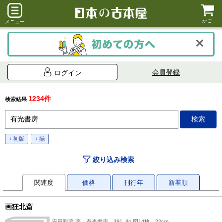
かご
メニュー
会員登録
ログイン
1234件
検索結果
+ 初版
+ 揃
絞り込み検索
関連度
価格
刊行年
新着順
画狂北斎
安田剛蔵 著、有光書房、391, 8p 図14枚、22cm