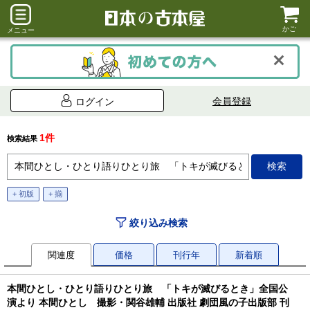
かご
メニュー
会員登録
ログイン
1件
検索結果
+ 初版
+ 揃
絞り込み検索
関連度
価格
刊行年
新着順
本間ひとし・ひとり語りひとり旅 「トキが滅びるとき」全国公
演より 本間ひとし 撮影・関谷雄輔 出版社 劇団風の子出版部 刊