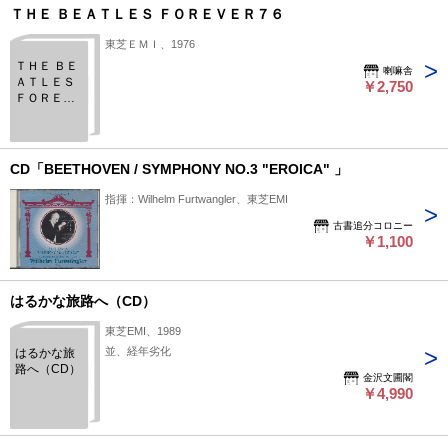
ＴＨＥ ＢＥＡＴＬＥＳ ＦＯＲＥＶＥＲ７６
東芝ＥＭＩ、1976
ＴＨＥ ＢＥ
喇嘛舎
ＡＴＬＥＳ
￥2,750
ＦＯＲＥＶ
ＥＲ７６
CD「BEETHOVEN / SYMPHONY NO.3 "EROICA" 」
指揮：Wilhelm Furtwangler、東芝EMI
古書追分コロニー
￥1,100
はるかな旅路へ（CD）
東芝EMI、1989
並、経年劣化
はるかな旅
路へ（CD）
金沢文圃閣
￥4,990