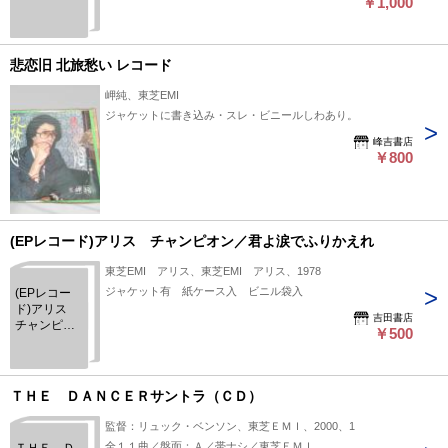
￥1,000
ョン オール
マイティ
ー ずっと
そばに～他
悲恋旧 北旅愁い レコード
10曲
岬純、東芝EMI
ジャケットに書き込み・スレ・ビニールしわあり。
峰吉書店
￥800
(EPレコード)アリス チャンピオン／君よ涙でふりかえれ
東芝EMI アリス、東芝EMI アリス、1978
ジャケット有 紙ケース入 ビニル袋入
(EPレコー
ド)アリス
吉田書店
チャンピオ
￥500
ン／君よ涙
でふりかえ
れ
ＴＨＥ ＤＡＮＣＥＲサントラ（ＣＤ）
監督：リュック・ベンソン、東芝ＥＭＩ、2000、1
全１１曲／盤面：Ａ／帯ナシ／東芝ＥＭＩ