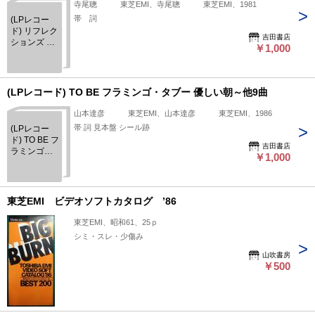
寺尾聰 東芝EMI、寺尾聰 東芝EMI、1981
帯 詞
(LPレコー
ド) リフレク
吉田書店
ションズ ル
￥1,000
ビーの指
環 シャド
ーシティー
～他１０
(LPレコード) TO BE フラミンゴ・タブー 優しい朝～他9曲
曲
山本達彦 東芝EMI、山本達彦 東芝EMI、1986
帯 詞 見本盤 シール跡
(LPレコー
ド) TO BE フ
吉田書店
ラミンゴ・
￥1,000
タブー 優し
い朝～他9曲
東芝EMI ビデオソフトカタログ ’86
東芝EMI、昭和61、25ｐ
シミ・スレ・少傷み
山吹書房
￥500