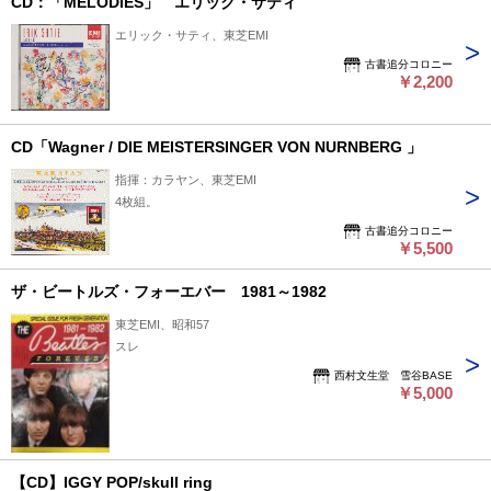
CD：「MELODIES」 エリック・サティ
エリック・サティ、東芝EMI
古書追分コロニー
￥2,200
CD「Wagner / DIE MEISTERSINGER VON NURNBERG 」
指揮：カラヤン、東芝EMI
4枚組。
古書追分コロニー
￥5,500
ザ・ビートルズ・フォーエバー 1981～1982
東芝EMI、昭和57
スレ
西村文生堂 雪谷BASE
￥5,000
【CD】IGGY POP/skull ring