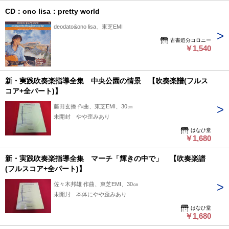
CD：ono lisa：pretty world
deodato&ono lisa、東芝EMI
古書追分コロニー
￥1,540
新・実践吹奏楽指導全集 中央公園の情景 【吹奏楽譜(フルス
コア+全パート)】
藤田玄播 作曲、東芝EMI、30㎝
未開封 やや歪みあり
はなひ堂
￥1,680
新・実践吹奏楽指導全集 マーチ「輝きの中で」 【吹奏楽譜
(フルスコア+全パート)】
佐々木邦雄 作曲、東芝EMI、30㎝
未開封 本体にやや歪みあり
はなひ堂
￥1,680