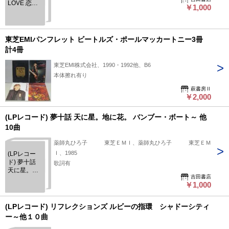
LOVE 恋に
￥1,000
おちて ダイ
アリー～他9
曲
東芝EMIパンフレット ビートルズ・ポールマッカートニー3冊
計4冊
東芝EMI株式会社、1990・1992他、B6
本体擦れ有り
萩書房Ⅱ
￥2,000
(LPレコード) 夢十話 天に星。地に花。 バンブー・ボート～ 他
10曲
薬師丸ひろ子 東芝ＥＭＩ、薬師丸ひろ子 東芝ＥＭ
Ｉ、1985
(LPレコー
ド) 夢十話
歌詞有
天に星。地
吉田書店
に花。 バン
￥1,000
ブー・ボー
ト～ 他10曲
(LPレコード) リフレクションズ ルビーの指環 シャドーシティ
ー～他１０曲