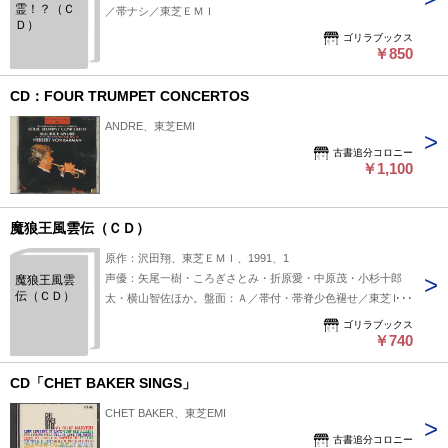
霊！？（Ｃ
／帯ナシ／東芝ＥＭＩ
Ｄ）
ゴリラブックス
￥850
CD：FOUR TRUMPET CONCERTOS
ANDRE、東芝EMI
古書追分コロニー
￥1,100
魔狼王風雲伝（ＣＤ）
原作：沢田翔、東芝ＥＭＩ、1991、1
声優：矢尾一樹・ころぎさとみ・折原愛・中原茂・小杉十郎
魔狼王風雲
伝（ＣＤ）
太・横山智佐ほか。盤面：Ａ／帯付・帯脊少色褪せ／東芝ＥＭ
Ｉ
ゴリラブックス
￥740
CD「CHET BAKER SINGS」
CHET BAKER、東芝EMI
古書追分コロニー