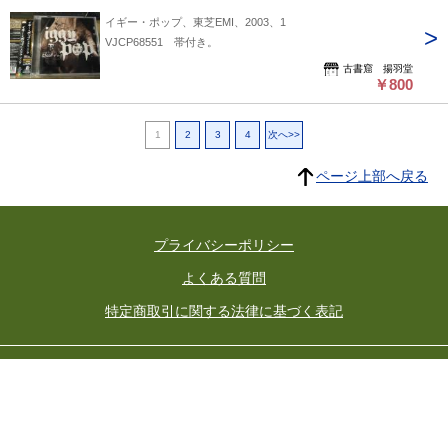
イギー・ポップ、東芝EMI、2003、1
VJCP68551 帯付き。
古書窟 揚羽堂
￥800
1
2
3
4
次へ>>
ページ上部へ戻る
プライバシーポリシー
よくある質問
特定商取引に関する法律に基づく表記
東京都古書籍商業協同組合
所在地：東京都千代田区神田小川町3-22 東京古書会館内
東京都公安委員会許可済 許可番号 301026602392