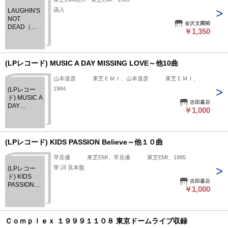
函入
LAUGHIN'S
NOT
金沢文圃閣
DEAD（ラ
￥1,350
フィン・ノ
ーズ/ビデ
オ）
(LPレコード) MUSIC A DAY MISSING LOVE～他10曲
山本達彦 東芝ＥＭＩ、山本達彦 東芝ＥＭＩ、
1984
(LPレコー
ド) MUSIC A
吉田書店
DAY
￥1,000
MISSING
LOVE～他
10曲
(LPレコード) KIDS PASSION Believe～他１０曲
早見優 東芝EMI、早見優 東芝EMI、1985
帯 詞 見本盤
(LPレコー
ド) KIDS
吉田書店
PASSION
￥1,000
Believe～他
１０曲
Ｃｏｍｐｌｅｘ １９９９１１０８ 東京ドームライブ収録