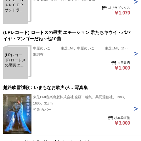
ＴＨＥ Ｄ
ＡＮＣＥＲ
ゴリラブックス
サントラ
￥1,070
（ＣＤ）
(LPレコード) ロートスの果実 エモーション 君たちキウイ・パパ
イヤ・マンゴーだね～他10曲
中原めいこ 東芝EMI、中原めいこ 東芝EMI、1984
歌詞有
(LPレコー
ド) ロートス
吉田書店
の果実 エモ
￥1,000
ーション 君
たちキウ
イ・パパイ
ヤ・マンゴ
越路吹雪讃歌 : いまもなお歌声が… 写真集
ーだね～他
10曲
東芝EMI音楽出版株式会社 企画・編集、共同通信社、1983、
160p、31cm
初版 カバー
杉本梁江堂
￥3,000