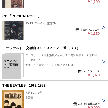
￥1,100
CD 「ROCK 'N' ROLL 」
JOHN LENNON、東芝EMI
古書追分コロニー
￥1,650
モーツァルト 交響曲３２・３５・３９番（ＣＤ）
ジェフリー・テイト指揮／イギリス室内管弦楽団、東芝ＥＭ
Ｉ、1986、1
モーツァル
ト 交響曲
盤面：Ａ／録音：１９８４年／東芝ＥＭＩ
３２・３
ゴリラブックス
５・３９番
￥1,070
（ＣＤ）
THE BEATLES 1962-1987
東芝EMI、1冊
非売品
古本倶楽部株式会社
￥2,000