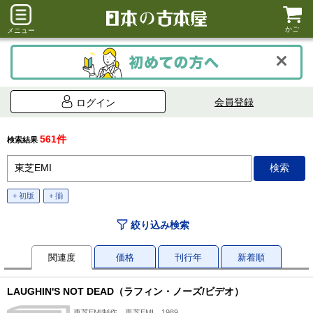
かご
メニュー
会員登録
ログイン
561件
検索結果
+ 初版
+ 揃
絞り込み検索
関連度
価格
刊行年
新着順
LAUGHIN'S NOT DEAD（ラフィン・ノーズ/ビデオ）
東芝EMI制作、東芝EMI、1989