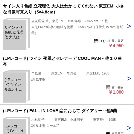
サイン入り色紙 立花理佐 大人はわかってくれない 東芝EMI 小さ
な肖像写真入り（5×4.8cm）
立花理佐 筆、東芝EMI、1987年頃、27×27cm、１枚
東芝EMIの印字の色紙を使用。36588-aya（保管先 liv.rom 色紙
サイン入り
色紙 立花理
函）
佐 大人はわ
ぼおぶら屋古書店
かってくれ
￥4,950
ない 東芝
EMI 小さな
肖像写真入
(LPレコード) ツイン 夜風とセレナーデ COOL MAN～他１０曲
り
帯
（5×4.8cm）
早見優 東芝EMI、早見優 東芝EMI、1985
詞 見本盤
(LPレコー
ド) ツイン
吉田書店
夜風とセレ
￥1,000
ナーデ
COOL MAN
～他１０曲
帯
(LPレコード) FALL IN LOVE 恋におちて ダイアリー～他9曲
小林明子 東芝EMI、小林明子 東芝EMI、1985
詞 見本盤 シール跡
(LPレコー
ド) FALL IN
吉田書店