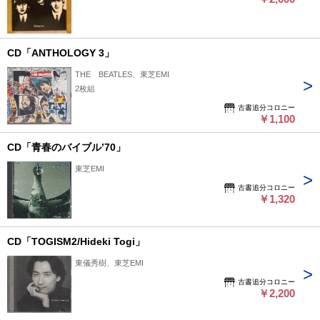
CD「ANTHOLOGY 3」
THE BEATLES、東芝EMI
2枚組
古書追分コロニー
￥1,100
CD「青春のバイブル’70」
東芝EMI
古書追分コロニー
￥1,320
CD「TOGISM2/Hideki Togi」
東儀秀樹、東芝EMI
古書追分コロニー
￥2,200