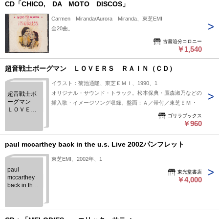
CD「CHICO, DA MOTO DISCOS」
Carmen Miranda/Aurora Miranda、東芝EMI
全20曲。
古書追分コロニー
￥1,540
超音戦士ボーグマン ＬＯＶＥＲＳ ＲＡＩＮ（ＣＤ）
イラスト：菊池通隆、東芝ＥＭＩ、1990、1
オリジナル・サウンド・トラック。松本保典・鷹森淑乃などの
超音戦士ボ
ーグマン
挿入歌・イメージソング収録。盤面：Ａ／帯付／東芝ＥＭＩ
ＬＯＶＥＲ
ゴリラブックス
Ｓ ＲＡＩ
￥960
Ｎ（Ｃ
Ｄ）
paul mccarthey back in the u.s. Live 2002パンフレット
東芝EMI、2002年、1
paul
東光堂書店
mccarthey
￥4,000
back in the
u.s. Live
2002パンフ
レット