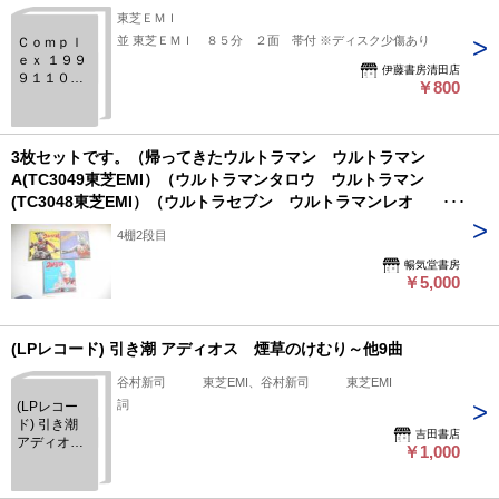
東芝ＥＭＩ
並 東芝ＥＭＩ ８５分 ２面 帯付 ※ディスク少傷あり
Ｃｏｍｐｌ
ｅｘ １９９
伊藤書房清田店
９１１０８
￥800
東京ドーム
ライブ収録
3枚セットです。（帰ってきたウルトラマン ウルトラマン
A(TC3049東芝EMI）（ウルトラマンタロウ ウルトラマン
(TC3048東芝EMI）（ウルトラセブン ウルトラマンレオ
(TC3047東芝EMI）状態は盤質良好です。
4棚2段目
暢気堂書房
￥5,000
(LPレコード) 引き潮 アディオス 煙草のけむり～他9曲
谷村新司 東芝EMI、谷村新司 東芝EMI
詞
(LPレコー
ド) 引き潮
吉田書店
アディオ
￥1,000
ス 煙草の
けむり～他9
曲