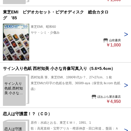
星はきらめ
き アヴェ・
マリア～他
東芝EMI ビデオカセット・ビデオディスク 総合カタロ
15曲
グ ’85
東芝EMI、昭和60
ヤケ・シミ・少傷み
山吹書房
￥1,000
サイン入り色紙 西村知美 小さな肖像写真入り（5.6×5.4cm）
西村知美 筆、東芝EMI、1990年代か？、27×27cm、１枚
東芝EMIの印字の色紙を使用。36589-aya（保管先 liv.rom 色紙
サイン入り
色紙 西村知
函）
美 小さな肖
ぼおぶら屋古書店
像写真入り
￥4,950
（5.6×5.4cm）
恋人は守護霊！？（ＣＤ）
原作：水縞とおる、東芝ＥＭＩ、1991、1
歌：高尾直樹・宝野アリカ・樫原伸彦・田口和道 。盤面：Ａ
恋人は守護