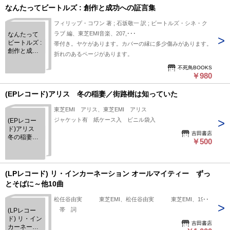
なんたってビートルズ : 創作と成功への証言集
フィリップ・コワン 著 ; 石坂敬一 訳 ; ビートルズ・シネ・ク
ラブ 編、東芝EMI音楽、207,･･･
なんたって
ビートルズ :
帯付き。ヤケがあります。カバーの縁に多少傷みがあります。
創作と成功
折れのあるページがあります。
への証言集
不死鳥BOOKS
￥980
(EPレコード)アリス 冬の稲妻／街路樹は知っていた
東芝EMI アリス、東芝EMI アリス
ジャケット有 紙ケース入 ビニル袋入
(EPレコー
ド)アリス
吉田書店
冬の稲妻／
￥500
街路樹は知
っていた
(LPレコード) リ・インカーネーション オールマイティー ずっ
とそばに～他10曲
松任谷由実 東芝EMI、松任谷由実 東芝EMI、1983
帯 詞
(LPレコー
ド) リ・イン
吉田書店
カーネーシ