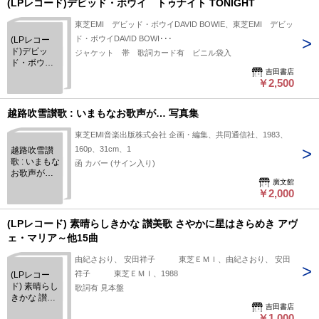
(LPレコード)デビッド・ボウイ トゥナイト TONIGHT
東芝EMI デビッド・ボウイDAVID BOWIE、東芝EMI デビッ
ド・ボウイDAVID BOWI･･･
(LPレコー
ド)デビッ
ジャケット 帯 歌詞カード有 ビニル袋入
ド・ボウ
吉田書店
イ トゥナ
￥2,500
イト
TONIGHT
越路吹雪讃歌 : いまもなお歌声が… 写真集
東芝EMI音楽出版株式会社 企画・編集、共同通信社、1983、
160p、31cm、1
越路吹雪讃
歌 : いまもな
函 カバー (サイン入り)
お歌声が…
廣文館
写真集
￥2,000
(LPレコード) 素晴らしきかな 讃美歌 さやかに星はきらめき アヴ
ェ・マリア～他15曲
由紀さおり、 安田祥子 東芝ＥＭＩ、由紀さおり、 安田
祥子 東芝ＥＭＩ、1988
(LPレコー
ド) 素晴らし
歌詞有 見本盤
きかな 讃美
吉田書店
歌 さやかに
￥1,000