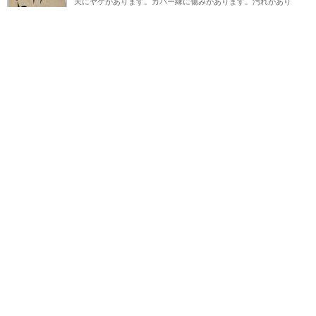
天にヤケがあります。カバー縁に傷みがあります。汚れがあり
ます。
不死鳥BOOKS
￥1,670
1
2
3
4
次へ>>
ページ上部へ戻る
プライバシーポリシー
よくある質問
特定商取引に関する法律に基づく表記
東京都古書籍商業協同組合
所在地：東京都千代田区神田小川町3-22 東京古書会館内
東京都公安委員会許可済 許可番号 301026602392