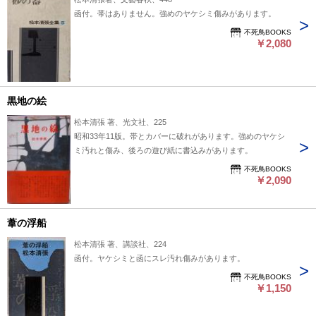
函付。帯はありません。強めのヤケシミ傷みがあります。
不死鳥BOOKS
￥2,080
黒地の絵
松本清張 著、光文社、225
昭和33年11版。帯とカバーに破れがあります。強めのヤケシ
ミ汚れと傷み、後ろの遊び紙に書込みがあります。
不死鳥BOOKS
￥2,090
葦の浮船
松本清張 著、講談社、224
函付。ヤケシミと函にスレ汚れ傷みがあります。
不死鳥BOOKS
￥1,150