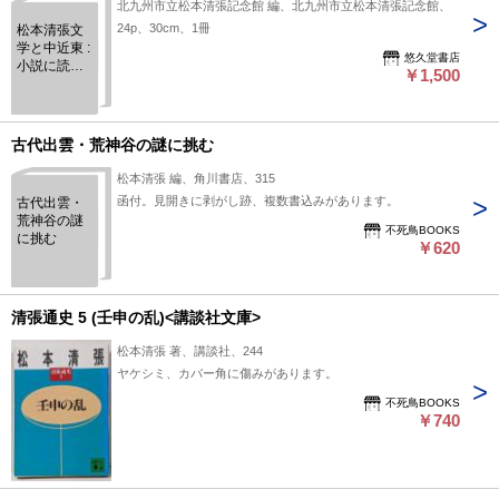
北九州市立松本清張記念館 編、北九州市立松本清張記念館、
24p、30cm、1冊
松本清張文
学と中近東 :
悠久堂書店
小説に読む
￥1,500
考古学 : 松本
清張記念館
特別企画展
古代出雲・荒神谷の謎に挑む
松本清張 編、角川書店、315
函付。見開きに剥がし跡、複数書込みがあります。
古代出雲・
荒神谷の謎
不死鳥BOOKS
に挑む
￥620
清張通史 5 (壬申の乱)<講談社文庫>
松本清張 著、講談社、244
ヤケシミ、カバー角に傷みがあります。
不死鳥BOOKS
￥740