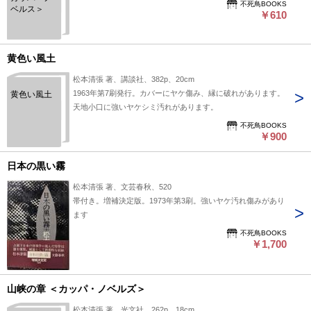
不死鳥BOOKS
ベルス＞
￥610
黄色い風土
松本清張 著、講談社、382p、20cm
1963年第7刷発行。カバーにヤケ傷み、縁に破れがあります。
黄色い風土
天地小口に強いヤケシミ汚れがあります。
不死鳥BOOKS
￥900
日本の黒い霧
松本清張 著、文芸春秋、520
帯付き。増補決定版。1973年第3刷。強いヤケ汚れ傷みがあり
ます
不死鳥BOOKS
￥1,700
山峡の章 ＜カッパ・ノベルズ＞
松本清張 著、光文社、262p、18cm