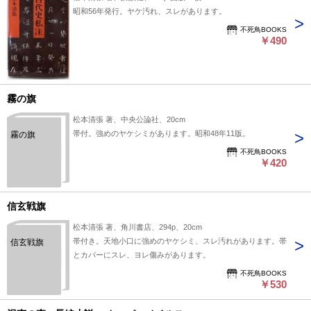
昭和56年発行。ヤケ汚れ、スレがあります。
不死鳥BOOKS
￥490
霧の旗
松本清張 著、中央公論社、20cm
帯付。強めのヤケシミがあります。昭和48年11版。
霧の旗
不死鳥BOOKS
￥420
信玄戦旗
松本清張 著、角川書店、294p、20cm
帯付き。天地小口に強めのヤケシミ、スレ汚れがあります。帯
信玄戦旗
とカバーにスレ、ヨレ傷みがあります。
不死鳥BOOKS
￥530