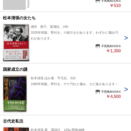
不死鳥BOOKS
￥510
松本清張の女たち
酒井 順子、新潮社、240
2025年初版。帯付き。※線引きがあります。わずかに傷み汚
れがあります。
不死鳥BOOKS
￥1,350
国家成立の謎
松本清張 ほか著、平凡社、319
1980年初版。帯付き。ヤケ汚れと傷み、カビ臭があります。
不死鳥BOOKS
￥4,500
古代史私注
松本清張 著、講談社、125p 図版48枚