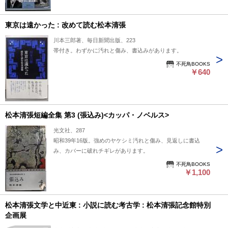
東京は遠かった : 改めて読む松本清張
川本三郎著、毎日新聞出版、223
帯付き。わずかに汚れと傷み、書込みがあります。
不死鳥BOOKS
￥640
松本清張短編全集 第3 (張込み)<カッパ・ノベルス>
光文社、287
昭和39年16版。強めのヤケシミ汚れと傷み、見返しに書込
み、カバーに破れチギレがあります。
不死鳥BOOKS
￥1,100
松本清張文学と中近東 : 小説に読む考古学 : 松本清張記念館特別
企画展