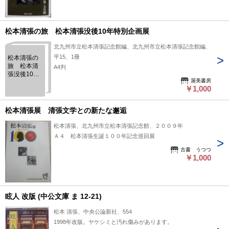
松本清張の旅 松本清張没後10年特別企画展
北九州市立松本清張記念館編、北九州市立松本清張記念館編、
平15、1冊
松本清張の
旅 松本清
A4判
張没後10年
渥美書房
特別企画
￥1,000
展
松本清張展 清張文学との新たな邂逅
松本清張、北九州市立松本清張記念館、２００９年
Ａ４ 松本清張生誕１００年記念巡回展
古書 うつつ
￥1,000
眩人 改版 (中公文庫 ま 12-21)
松本 清張、中央公論新社、554
1998年改版。ヤケシミと汚れ傷みがあります。