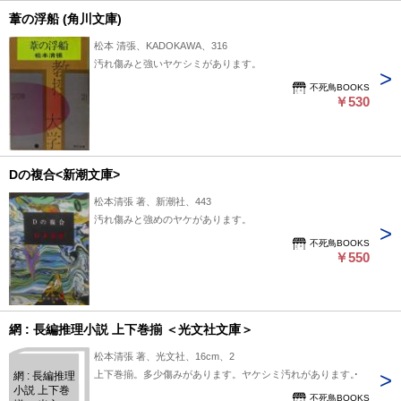
葦の浮船 (角川文庫)
松本 清張、KADOKAWA、316
汚れ傷みと強いヤケシミがあります。
不死鳥BOOKS
￥530
Dの複合<新潮文庫>
松本清張 著、新潮社、443
汚れ傷みと強めのヤケがあります。
不死鳥BOOKS
￥550
網 : 長編推理小説 上下巻揃 ＜光文社文庫＞
松本清張 著、光文社、16cm、2
上下巻揃。多少傷みがあります。ヤケシミ汚れがあります。
網 : 長編推理
小説 上下巻
不死鳥BOOKS