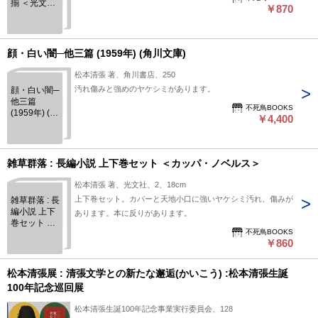
揃 ＜光文社
￥870
文庫＞
顔・白い闇─他三篇 (1959年) (角川文庫)
松本清張 著、角川書店、250
汚れ傷みと強めのヤケシミがあります。
顔・白い闇─
他三篇
不死鳥BOOKS
(1959年) (角
￥4,400
川文庫)
雑草群落 : 長編小説 上下巻セット ＜カッパ・ノベルス＞
松本清張 著、光文社、2、18cm
上下巻セット。カバーと天地小口に強いヤケシミ汚れ、傷みが
雑草群落 : 長
編小説 上下
あります。本に反りがあります。
巻セット ＜
不死鳥BOOKS
カッパ・ノ
￥860
ベルス＞
松本清張展 : 清張文学との新たな邂逅(かいこう) :松本清張生誕
100年記念巡回展
松本清張生誕100年記念事業実行委員会、128