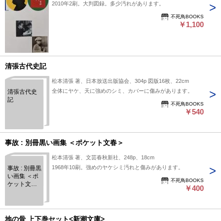
2010年2刷。大判図録。多少汚れがあります。
不死鳥BOOKS
￥1,100
清張古代史記
松本清張 著、日本放送出版協会、304p 図版16枚、22cm
全体にヤケ、天に強めのシミ、カバーに傷みがあります。
清張古代史
記
不死鳥BOOKS
￥540
事故 : 別冊黒い画集 ＜ポケット文春＞
松本清張 著、文芸春秋新社、248p、18cm
1968年10刷。強めのヤケシミ汚れと傷みがあります。
事故 : 別冊黒
い画集 ＜ポ
不死鳥BOOKS
ケット文春
￥400
＞
地の骨 上下巻セット<新潮文庫>