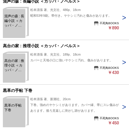
混声の森 : 長編小説 ＜カッパ・ノベルス＞
松本清張 著、光文社、486p、18cm
昭和53年9刷。帯付き。ヤケシミ汚れと傷みがあります。
混声の森 : 長
編小説 ＜カ
不死鳥BOOKS
ッパ・ノベ
￥890
ルス＞
高台の家 : 推理小説 ＜カッパ・ノベルス＞
松本清張 著、光文社、189p、18cm
カバーと天地小口に強いヤケシミ汚れ、傷みがあります。
高台の家 : 推
理小説 ＜カ
不死鳥BOOKS
ッパ・ノベ
￥430
ルス＞
黒革の手帖 下巻
松本清張 著、新潮社、20cm
下巻。強めのヤケシミがあります。カバー縁、帯にスレ傷みが
黒革の手帖
下巻
あります。後ろ見返しに剥がし跡があります。
不死鳥BOOKS
￥450