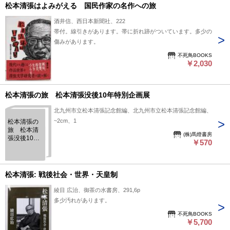
松本清張はよみがえる 国民作家の名作への旅
酒井信、西日本新聞社、222
帯付。線引きがあります。帯に折れ跡がついています。多少の
傷みがあります。
不死鳥BOOKS
￥2,030
松本清張の旅 松本清張没後10年特別企画展
北九州市立松本清張記念館編、北九州市立松本清張記念館編、
~2cm、1
松本清張の
旅 松本清
(株)馬燈書房
張没後10年
￥570
特別企画展
松本清張: 戦後社会・世界・天皇制
綾目 広治、御茶の水書房、291,6p
多少汚れがあります。
不死鳥BOOKS
￥5,700