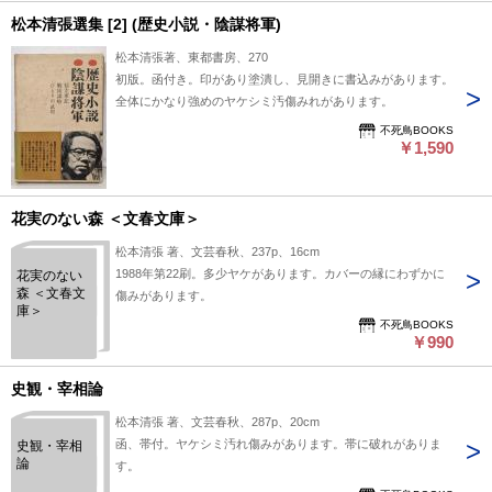
松本清張選集 [2] (歴史小説・陰謀将軍)
松本清張著、東都書房、270
初版。函付き。印があり塗潰し、見開きに書込みがあります。
全体にかなり強めのヤケシミ汚傷みれがあります。
不死鳥BOOKS
￥1,590
花実のない森 ＜文春文庫＞
松本清張 著、文芸春秋、237p、16cm
1988年第22刷。多少ヤケがあります。カバーの縁にわずかに
花実のない
森 ＜文春文
傷みがあります。
庫＞
不死鳥BOOKS
￥990
史観・宰相論
松本清張 著、文芸春秋、287p、20cm
函、帯付。ヤケシミ汚れ傷みがあります。帯に破れがありま
史観・宰相
論
す。