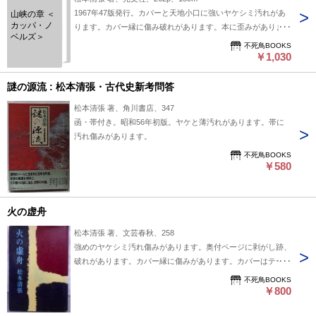
1967年47版発行。カバーと天地小口に強いヤケシミ汚れがあ
山峡の章 ＜
カッパ・ノ
ります。カバー縁に傷み破れがあります。本に歪みがありま
ベルズ＞
す。
不死鳥BOOKS
￥1,030
謎の源流 : 松本清張・古代史新考問答
松本清張 著、角川書店、347
函・帯付き。昭和56年初版。ヤケと薄汚れがあります。帯に
汚れ傷みがあります。
不死鳥BOOKS
￥580
火の虚舟
松本清張 著、文芸春秋、258
強めのヤケシミ汚れ傷みがあります。奥付ページに剥がし跡、
破れがあります。カバー縁に傷みがあります。カバーはテープ
で貼付けされています。
不死鳥BOOKS
￥800