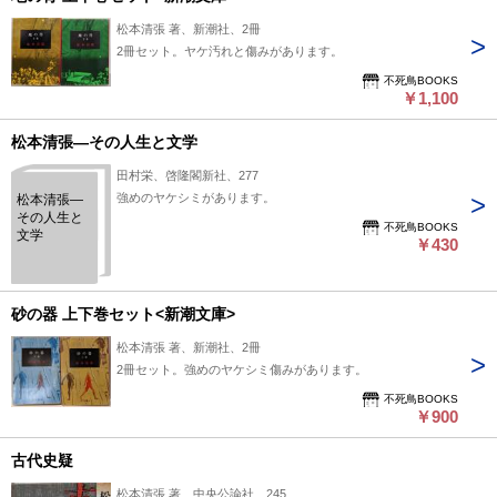
松本清張 著、新潮社、2冊
2冊セット。ヤケ汚れと傷みがあります。
不死鳥BOOKS
￥1,100
松本清張―その人生と文学
田村栄、啓隆閣新社、277
強めのヤケシミがあります。
松本清張―
その人生と
不死鳥BOOKS
文学
￥430
砂の器 上下巻セット<新潮文庫>
松本清張 著、新潮社、2冊
2冊セット。強めのヤケシミ傷みがあります。
不死鳥BOOKS
￥900
古代史疑
松本清張 著、中央公論社、245