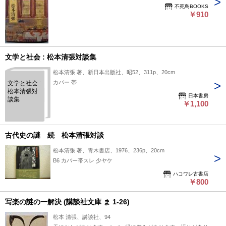
不死鳥BOOKS
￥910
文学と社会 : 松本清張対談集
松本清張 著、新日本出版社、昭52、311p、20cm
カバー 帯
文学と社会 :
松本清張対
日本書房
談集
￥1,100
古代史の謎 続 松本清張対談
松本清張 著、青木書店、1976、236p、20cm
B6 カバー帯スレ 少ヤケ
ハコワレ古書店
￥800
写楽の謎の一解決 (講談社文庫 ま 1-26)
松本 清張、講談社、94