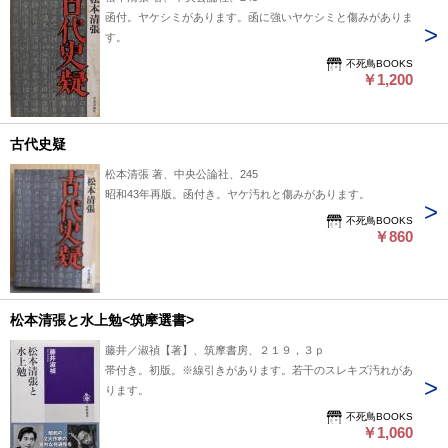
函付。ヤケシミがあります。函に強いヤケシミと傷みがありま
す。
不死鳥BOOKS
￥1,200
古代史疑
松本清張 著、中央公論社、245
昭和43年再版。函付き。ヤケ汚れと傷みがあります。
不死鳥BOOKS
￥860
松本清張と水上勉<筑摩選書>
藤井／淑禎【著】、筑摩書房、２１９，３ｐ
帯付き。初版。※線引きがあります。若干のスレキズ汚れがあ
ります。
不死鳥BOOKS
￥1,060