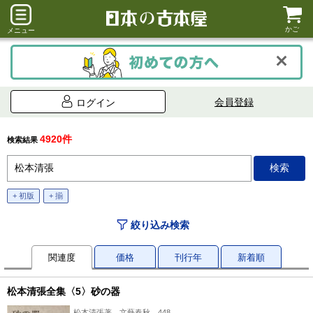
かご
メニュー
会員登録
ログイン
4920件
検索結果
+ 初版
+ 揃
絞り込み検索
関連度
価格
刊行年
新着順
松本清張全集〈5〉砂の器
松本清張著、文藝春秋、448