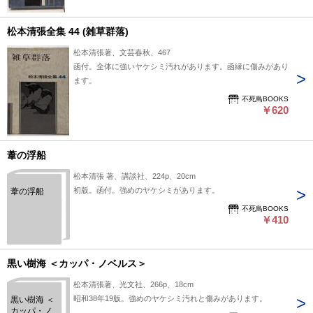
松本清張全集 44 (雑草群落)
松本清張著、文芸春秋、467
函付。全体に強いヤケシミ汚れがあります。函縁に傷みがあり
ます。
不死鳥BOOKS
￥620
葦の浮船
松本清張 著、講談社、224p、20cm
初版。函付。強めのヤケシミがあります。
葦の浮船
不死鳥BOOKS
￥410
黒い樹海 ＜カッパ・ノベルス＞
松本清張著、光文社、266p、18cm
昭和38年19版。強めのヤケシミ汚れと傷みがあります。
黒い樹海 ＜
カッパ・ノ