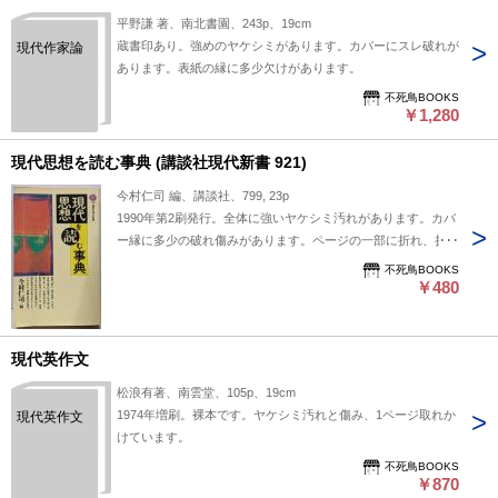
平野謙 著、南北書園、243p、19cm
蔵書印あり。強めのヤケシミがあります。カバーにスレ破れが
現代作家論
あります。表紙の縁に多少欠けがあります。
不死鳥BOOKS
￥1,280
現代思想を読む事典 (講談社現代新書 921)
今村仁司 編、講談社、799, 23p
1990年第2刷発行。全体に強いヤケシミ汚れがあります。カバ
ー縁に多少の破れ傷みがあります。ページの一部に折れ、折れ
跡があります。
不死鳥BOOKS
￥480
現代英作文
松浪有著、南雲堂、105p、19cm
1974年増刷。裸本です。ヤケシミ汚れと傷み、1ページ取れか
現代英作文
けています。
不死鳥BOOKS
￥870