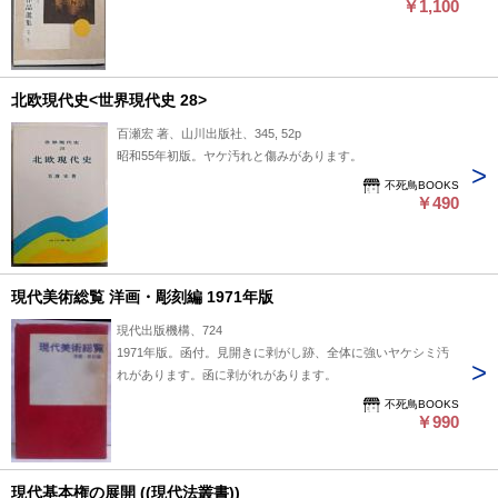
￥1,100
北欧現代史<世界現代史 28>
百瀬宏 著、山川出版社、345, 52p
昭和55年初版。ヤケ汚れと傷みがあります。
不死鳥BOOKS
￥490
現代美術総覧 洋画・彫刻編 1971年版
現代出版機構、724
1971年版。函付。見開きに剥がし跡、全体に強いヤケシミ汚
れがあります。函に剥がれがあります。
不死鳥BOOKS
￥990
現代基本権の展開 ((現代法叢書))