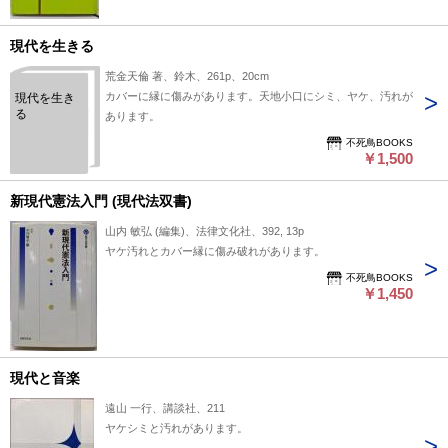
現代を生きる
荒金天倫 著、鈴木、261p、20cm
カバーに縁に傷みがあります。天地小口にシミ、ヤケ、汚れが
現代を生き
る
あります。
不死鳥BOOKS
￥1,500
新現代憲法入門 (現代法双書)
山内 敏弘 (編集)、法律文化社、392, 13p
ヤケ汚れとカバー縁に傷み破れがあります。
不死鳥BOOKS
￥1,450
現代と音楽
遠山 一行、講談社、211
ヤケシミと汚れがあります。