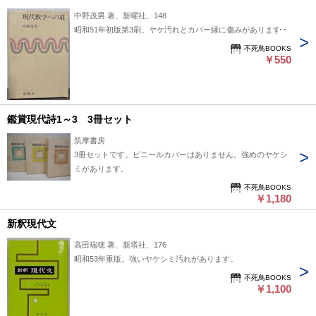
中野茂男 著、新曜社、148
昭和51年初版第3刷。ヤケ汚れとカバー縁に傷みがあります。
不死鳥BOOKS
￥550
鑑賞現代詩1～3 3冊セット
筑摩書房
3冊セットです。ビニールカバーはありません。強めのヤケシ
ミがあります。
不死鳥BOOKS
￥1,180
新釈現代文
高田瑞穂 著、新塔社、176
昭和53年重版。強いヤケシミ汚れがあります。
不死鳥BOOKS
￥1,100