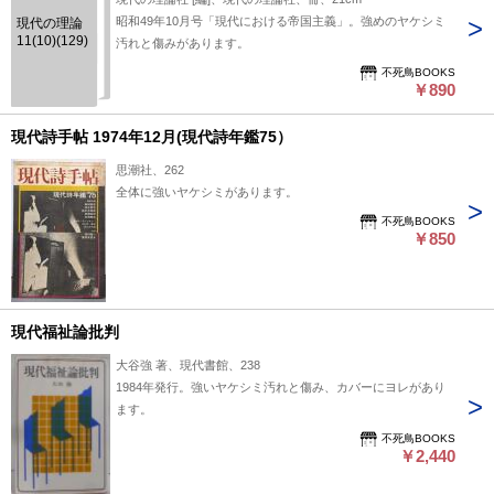
昭和49年10月号「現代における帝国主義」。強めのヤケシミ
現代の理論
11(10)(129)
汚れと傷みがあります。
不死鳥BOOKS
￥890
現代詩手帖 1974年12月(現代詩年鑑75）
思潮社、262
全体に強いヤケシミがあります。
不死鳥BOOKS
￥850
現代福祉論批判
大谷強 著、現代書館、238
1984年発行。強いヤケシミ汚れと傷み、カバーにヨレがあり
ます。
不死鳥BOOKS
￥2,440