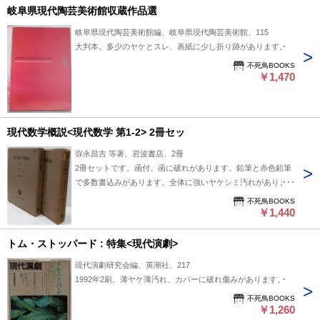
岐阜県現代陶芸美術館収蔵作品選
岐阜県現代陶芸美術館編、岐阜県現代陶芸美術館、115
大判本。多少のヤケとスレ、表紙に少し折り跡があります。
不死鳥BOOKS
￥1,470
現代数学概説<現代数学 第1-2> 2冊セッ
弥永昌吉 等著、岩波書店、2冊
2冊セットです。函付。函に破れがあります。鉛筆と赤色鉛筆
で多数書込みがあります。全体に強いヤケシミ汚れがありま
す。
不死鳥BOOKS
￥1,440
トム・ストッパード : 特集<現代演劇>
現代演劇研究会編、英潮社、217
1992年2刷。薄ヤケ薄汚れ、カバーに破れ傷みがあります。
不死鳥BOOKS
￥1,260