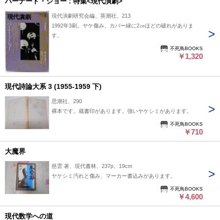
バーナード・ショー : 特集<現代演劇>
現代演劇研究会編、英潮社、213
1992年3刷。ヤケ傷み、カバー縁に2㎝ほどの破れがありま
す。
不死鳥BOOKS
￥1,320
現代詩論大系 3 (1955-1959 下)
思潮社、290
裸本です。蔵書印があります。強いヤケシミがあります。
不死鳥BOOKS
￥710
大魔界
慈雲 著、現代書林、237p、19cm
ヤケシミ汚れと傷み、マーカー書込みがあります。
不死鳥BOOKS
￥4,600
現代数学への道