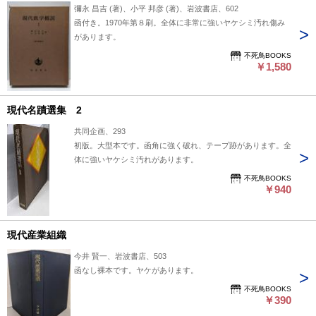
彌永 昌吉 (著)、小平 邦彦 (著)、岩波書店、602
函付き。1970年第８刷。全体に非常に強いヤケシミ汚れ傷み
があります。
不死鳥BOOKS
￥1,580
現代名蹟選集 2
共同企画、293
初版。大型本です。函角に強く破れ、テープ跡があります。全
体に強いヤケシミ汚れがあります。
不死鳥BOOKS
￥940
現代産業組織
今井 賢一、岩波書店、503
函なし裸本です。ヤケがあります。
不死鳥BOOKS
￥390