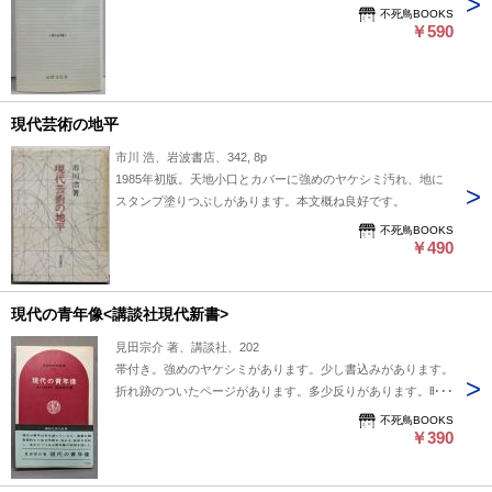
不死鳥BOOKS
￥590
現代芸術の地平
市川 浩、岩波書店、342, 8p
1985年初版。天地小口とカバーに強めのヤケシミ汚れ、地に
スタンプ塗りつぶしがあります。本文概ね良好です。
不死鳥BOOKS
￥490
現代の青年像<講談社現代新書>
見田宗介 著、講談社、202
帯付き。強めのヤケシミがあります。少し書込みがあります。
折れ跡のついたページがあります。多少反りがあります。昭和
45年1月2刷。
不死鳥BOOKS
￥390