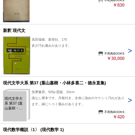
不死鳥BOOKS
￥830
新釈 現代文
高田瑞穂、新塔社、176
多少汚れ傷みがあります。
不死鳥BOOKS
￥30,000
現代文学大系 第37 (葉山嘉樹・小林多喜二・徳永直集)
筑摩書房、505p 図版、20cm
函なし裸本です。月報付き。全体に強めのヤケシミ汚れがあり
現代文学大
系 第37 (葉
ます。縁にヘコミ傷みがあります。
山嘉樹・小
不死鳥BOOKS
林多喜二・
￥420
徳永直集)
現代数学概説〈1〉 (現代数学 1)