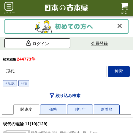
かご
メニュー
会員登録
ログイン
244773件
検索結果
+ 初版
+ 揃
絞り込み検索
関連度
価格
刊行年
新着順
現代の理論 11(10)(129)
現代の理論社 [編]、現代の理論社、冊、21cm