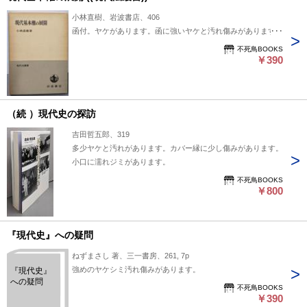
小林直樹、岩波書店、406
函付。ヤケがあります。函に強いヤケと汚れ傷みがあります。
不死鳥BOOKS
￥390
（続 ）現代史の探訪
吉田哲五郎、319
多少ヤケと汚れがあります。カバー縁に少し傷みがあります。
小口に濡れジミがあります。
不死鳥BOOKS
￥800
『現代史』への疑問
ねずまさし 著、三一書房、261, 7p
強めのヤケシミ汚れ傷みがあります。
『現代史』
への疑問
不死鳥BOOKS
￥390