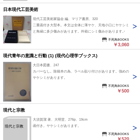
日本現代工芸美術
現代工芸美術家協会 編、マリア書房、320
二重函付き大型本。本文は全体に薄ヤケ、天地小口にヤケシミ
と角縁に多少傷みがあります。外箱にシミ傷みがあります。
不死鳥BOOKS
￥3,060
現代青年の意識と行動 (1) (現代心理学ブックス)
大日本図書、247
カバーなし。除籍本の為、ラベル貼り付けがあります。強めの
ヤケシミがあります。
不死鳥BOOKS
￥500
現代と宗教
大須賀潔 著、大明堂、276p、19cm
函付き。ヤケシミがあります。
現代と宗教
不死鳥BOOKS
￥520