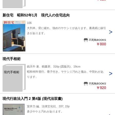
新住宅 昭和52年1月 現代人の住宅志向
106
大判本。背に破れ、強めのヤケシミがあります。裏表紙に線引
きがあります。
不死鳥BOOKS
￥800
現代手相術
銭天牛 著、鶴書房、316p (図版共)、19cm
昭和46年発行。冊子付き。ヤケシミ汚れと傷み、中割れがあ
現代手相術
ります。
不死鳥BOOKS
￥920
現代行政法入門 2 第4版 (現代法双書)
室井力 編、法律文化社、337, 15p
多少ヤケと汚れがあります。