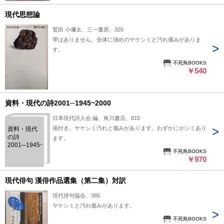
現代思想論
鷲田 小彌太、三一書房、320
帯はありません。全体に強めのヤケシミと汚れ傷みがありま
す。
不死鳥BOOKS
￥540
資料・現代の詩2001─1945~2000
日本現代詩人会 編、角川書店、810
函付き。ヤケシミ汚れと傷みがあります。わずかにがシミあり
資料・現代
の詩
ます。
2001─1945~2000
不死鳥BOOKS
￥970
現代俳句 漢俳作品選集（第二集）対訳
現代俳句協会、385
ヤケシミと汚れ傷みがあります。
不死鳥BOOKS