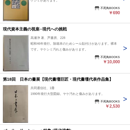
ケシミがあります。
不死鳥BOOKS
￥690
現代資本主義の視座─現代への挑戦
高瀬浄 著、芦書房、228
昭和46年発行。除籍本のためシール貼付けがあります。裸本
です。ヤケシミ汚れと傷みがあります。
不死鳥BOOKS
￥10,000
第18回 日本の書展【現代書壇巨匠・現代書壇代表作品集】
共同通信社、1冊
1990年発行大型図録。ヤケ汚れと傷みがあります。
不死鳥BOOKS
￥2,530