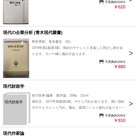
不死鳥BOOKS
￥620
現代の企業分析 (青木現代叢書)
野村秀和、青木書店、251
1979年第1版第3刷。強めのヤケシミと見返しに剥がし跡があ
ります。カバー縁に傷みがあります。
不死鳥BOOKS
￥880
現代財政学
砂川良和 編著、新評論、289p、22cm
函付き。1977年初版第2刷。ヤケと汚れがあります。函に強め
現代財政学
のヤケとスレシミ汚れ、傷み、函背にヘコミ破れがあります。
不死鳥BOOKS
￥910
現代作家論