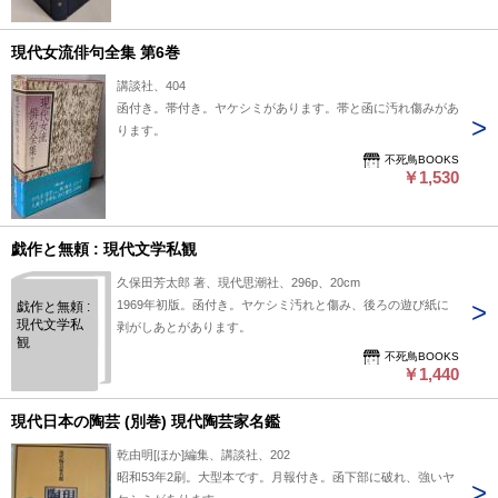
現代女流俳句全集 第6巻
講談社、404
函付き。帯付き。ヤケシミがあります。帯と函に汚れ傷みがあ
ります。
不死鳥BOOKS
￥1,530
戯作と無頼 : 現代文学私観
久保田芳太郎 著、現代思潮社、296p、20cm
1969年初版。函付き。ヤケシミ汚れと傷み、後ろの遊び紙に
戯作と無頼 :
現代文学私
剥がしあとがあります。
観
不死鳥BOOKS
￥1,440
現代日本の陶芸 (別巻) 現代陶芸家名鑑
乾由明[ほか]編集、講談社、202
昭和53年2刷。大型本です。月報付き。函下部に破れ、強いヤ