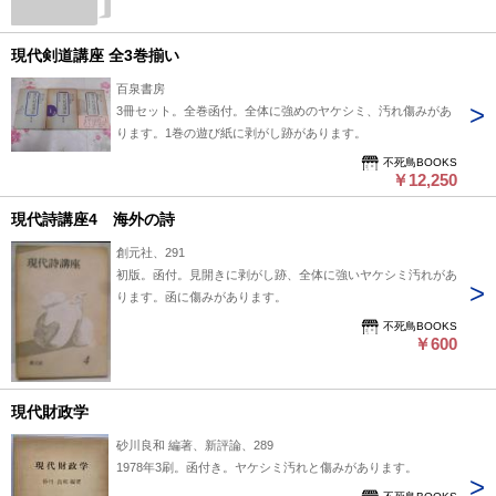
現代剣道講座 全3巻揃い
百泉書房
3冊セット。全巻函付。全体に強めのヤケシミ、汚れ傷みがあ
ります。1巻の遊び紙に剥がし跡があります。
不死鳥BOOKS
￥12,250
現代詩講座4 海外の詩
創元社、291
初版。函付。見開きに剥がし跡、全体に強いヤケシミ汚れがあ
ります。函に傷みがあります。
不死鳥BOOKS
￥600
現代財政学
砂川良和 編著、新評論、289
1978年3刷。函付き。ヤケシミ汚れと傷みがあります。