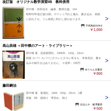
改訂版 オリジナル数学演習IIB 教科傍用
田中穣・米田信夫 編著、数研出版、144
昭和53年改訂版11刷。ヤケシミ汚れと傷み、書き込み、表紙
に折れクセ、うら表紙に剥がし跡があります。
不死鳥BOOKS
￥1,000
高山辰雄 ＜田中穣のアート・ライブラリー＞
田中穣 著、芸術新聞社、1996年、142p、23cm
初版 カバー カバーに少スレと少ヨレ有るも、本体良好。書き
込みや線引きはありません。 ※送料：195円
ゆうらん古書店
￥800
藤田嗣治
田中穣 著、新潮社、1969、254p、20cm、1冊
初版 B6 函焼け 帯切れ、焼け
古ほんや 板澤書房
￥500