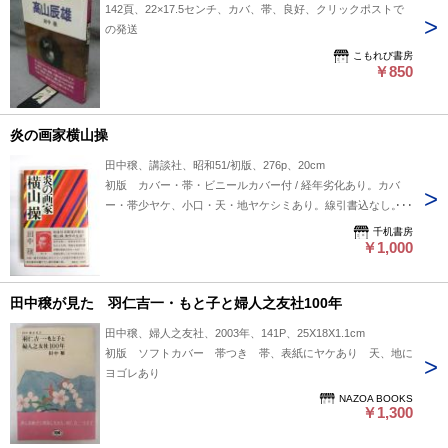
142頁、22×17.5センチ、カバ、帯、良好、クリックポストで
の発送
こもれび書房
￥850
炎の画家横山操
田中穣、講談社、昭和51/初版、276p、20cm
初版 カバー・帯・ビニールカバー付 / 経年劣化あり。カバ
ー・帯少ヤケ、小口・天・地ヤケシミあり。線引書込なし。 ■
海外発送には対応していません
千机書房
￥1,000
田中穣が見た 羽仁吉一・もと子と婦人之友社100年
田中穣、婦人之友社、2003年、141P、25X18X1.1cm
初版 ソフトカバー 帯つき 帯、表紙にヤケあり 天、地に
ヨゴレあり
NAZOA BOOKS
￥1,300