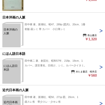
日本洋画の人脈
田中穣 著、新潮社、昭47、289p (図共)、20cm、1冊
初版 函シミ 帯 カバー 小口薄シミ
日本洋画の
人脈
長山書店
￥1,320
にほん語日本語
田中穣二 著、創芸社、昭和57年、218p、19cm、1
カバー。謹呈署名。日焼け、シミ。カバー少イタミ。
にほん語日
本語
水たま書店 桜井店
￥560
近代日本画の人脈
田中穣 著、新潮社、昭50、271p 図、20cm、1
函スレ有 帯少スレ・少キレ有
近代日本画