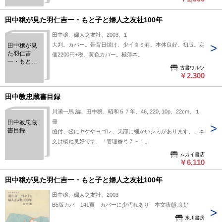
田中穣が見た羽仁吉一・もと子と婦人之友社100年
田中穣、婦人之友社、2003、1
大判。カバー。帯背日焼け、少イタミ有。本体良好。初版。定
田中穣が見
た羽仁吉
価2200円+税。黄色カバー。極薄本。
一・もと子
古書ワルツ
と婦人之友
￥2,300
社100年
田中教忠蔵書目録
川瀬一馬 編、田中穣、昭和５７年、46, 220, 10p、22cm、１
冊
田中教忠蔵
書目録
函付、函にヤケやヨゴレ、天部に細かいシミがあります、、本
文は概ね良好です、「管理番号７－１」
ムカイ書店
￥6,110
田中穣が見た羽仁吉一・もと子と婦人之友社100年
田中穣、婦人之友社、2003
B5版カバ 141頁 カバーに少汚れあり 本文状態:良好
氷川書房