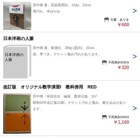
田中穣 著、芸術新聞社、142p、23cm
薄汚れ 本ゆがみ
古書 ありま
￥600
日本洋画の人脈
田中穣 著、新潮社、289p (図共)、20cm
函、帯つき。ヤケシミ傷み汚れがあります。
日本洋画の
人脈
不死鳥BOOKS
￥320
改訂版 オリジナル数学演習I 教科傍用 RED
田中穣・米田信夫 編著、数研出版、167
昭和52年改訂版11刷。ヤケシミ汚れと傷み、書き込みがあり
ます。
不死鳥BOOKS
￥1,100