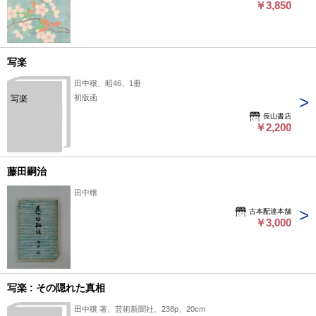
￥3,850
写楽
田中穣、昭46、1冊
初版函
写楽
長山書店
￥2,200
藤田嗣治
田中穣
古本配達本舗
￥3,000
写楽 : その隠れた真相
田中穣 著、芸術新聞社、238p、20cm