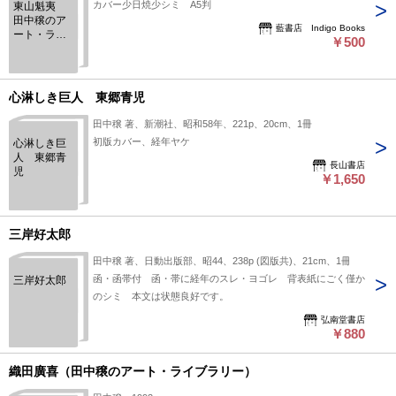
カバー少日焼少シミ A5判
東山魁夷
田中穣のア
藍書店 Indigo Books
ート・ライ
￥500
ブラリー
心淋しき巨人 東郷青児
田中穣 著、新潮社、昭和58年、221p、20cm、1冊
初版カバー、経年ヤケ
心淋しき巨
人 東郷青
長山書店
児
￥1,650
三岸好太郎
田中穣 著、日動出版部、昭44、238p (図版共)、21cm、1冊
函・函帯付 函・帯に経年のスレ・ヨゴレ 背表紙にごく僅か
三岸好太郎
のシミ 本文は状態良好です。
弘南堂書店
￥880
織田廣喜（田中穣のアート・ライブラリー）