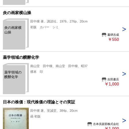
炎の画家横山操
田中穣 著、講談社、1976、276p、20cm
初版 カバー シミ
炎の画家横
山操
書肆吉成
￥550
薬学領域の醗酵化学
南山堂 田中穰、南山堂 田中穰、昭37
裸本 印
薬学領域の
醗酵化学
吉田書店
￥1,000
日本の株価 : 現代株価の理論とその実証
田中穣 著、至誠堂、384p、20cm
函 初版
古本倶楽部株式会社
￥1,000