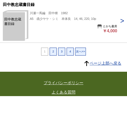
田中教忠蔵書目録
川瀬一馬編 田中穣 1982
A5 函少ヤケ・シミ 本体良 14, 46, 220, 10p
田中教忠蔵
書目録
とかち書房
￥4,000
1
2
3
4
次へ>>
ページ上部へ戻る
プライバシーポリシー
よくある質問
特定商取引に関する法律に基づく表記
東京都古書籍商業協同組合
所在地：東京都千代田区神田小川町3-22 東京古書会館内