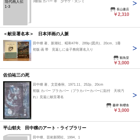
3冊揃 カバー 帯 少ヤケ・天シミ
現代画人伝
1-3
長山書店
￥2,310
＜献呈署名本＞ 日本洋画の人脈
田中穣 著、新潮社、昭和47年、289p (図共)、20cm、1冊
初版 函 帯 見返しに金子務宛署名入り
観魚堂
￥3,000
佐伯祐三の死
田中穣 著、文芸春秋、1971.11、252p、20cm
初版 カバー プラカバー（プラカバーカバーに貼付 天埃汚
れ）見返に献呈署名
書肆 秋櫻舎
￥3,000
平山郁夫 田中穣のアート・ライブラリー
田中穣、芸術新聞社、1994、1