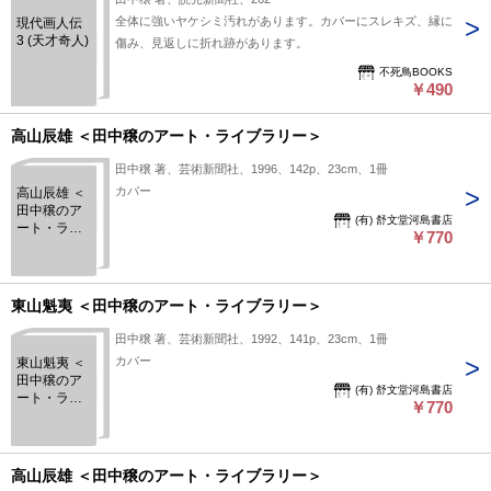
全体に強いヤケシミ汚れがあります。カバーにスレキズ、縁に
現代画人伝
3 (天才奇人)
傷み、見返しに折れ跡があります。
不死鳥BOOKS
￥490
高山辰雄 ＜田中穣のアート・ライブラリー＞
田中穣 著、芸術新聞社、1996、142p、23cm、1冊
カバー
高山辰雄 ＜
田中穣のア
(有) 舒文堂河島書店
ート・ライ
￥770
ブラリー＞
東山魁夷 ＜田中穣のアート・ライブラリー＞
田中穣 著、芸術新聞社、1992、141p、23cm、1冊
カバー
東山魁夷 ＜
田中穣のア
(有) 舒文堂河島書店
ート・ライ
￥770
ブラリー＞
高山辰雄 ＜田中穣のアート・ライブラリー＞