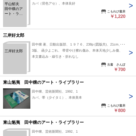
カバ（背色アセ）、本体良好
平山郁夫
田中穣のア
こもれび書房
ート・ライ
￥1,220
ブラリー
三岸好太郎
田中穣 著、日動出版部、１９７６、238p (図版共)、21cm、１
3版、 函少よごれ、 帯背やけ擦れ傷み、本体天地少しみ傷、
三岸好太郎
本文書込み・線引き・折れなし
古書 さんぽ
￥700
東山魁夷 田中穣のアート・ライブラリー
田中穣、芸術新聞社、1992、1
カバ、帯（少イタミ）、本体美本
こもれび書房
￥800
東山魁夷 田中穣のアート・ライブラリー
田中穣、芸術新聞社、1992、1