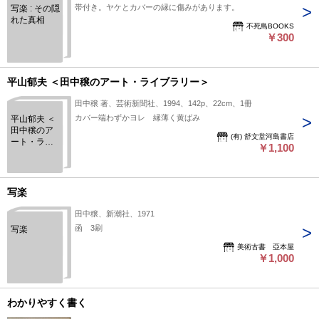
帯付き。ヤケとカバーの縁に傷みがあります。
写楽 : その隠
れた真相
不死鳥BOOKS
￥300
平山郁夫 ＜田中穣のアート・ライブラリー＞
田中穣 著、芸術新聞社、1994、142p、22cm、1冊
カバー端わずかヨレ 縁薄く黄ばみ
平山郁夫 ＜
田中穣のア
(有) 舒文堂河島書店
ート・ライ
￥1,100
ブラリー＞
写楽
田中穣、新潮社、1971
函 3刷
写楽
美術古書 亞本屋
￥1,000
わかりやすく書く