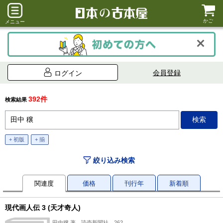
かご
メニュー
会員登録
ログイン
392件
検索結果
+ 初版
+ 揃
絞り込み検索
関連度
価格
刊行年
新着順
現代画人伝 3 (天才奇人)
田中穣 著、読売新聞社、262