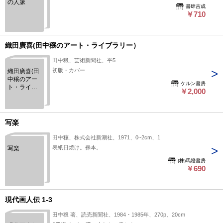
の人脈
書肆吉成
￥710
織田廣喜(田中穣のアート・ライブラリー）
田中穣、芸術新聞社、平5
初版・カバー
織田廣喜(田
中穣のアー
ケルン書房
ト・ライブ
￥2,000
ラリー）
写楽
田中穰、株式会社新潮社、1971、0~2cm、1
表紙日焼け。裸本。
写楽
(株)馬燈書房
￥690
現代画人伝 1-3
田中穣 著、読売新聞社、1984・1985年、270p、20cm