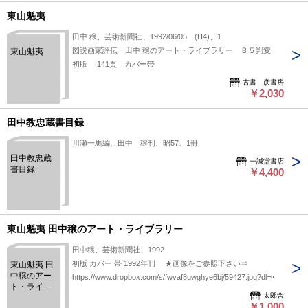
東山魁夷
田中 穣、芸術新聞社、1992/06/05 (H4)、1
図説画家評伝 田中 穣のアート・ライブラリー Ｂ５判変
東山魁夷
初版 141頁 カバー帯
古書 彦書房
￥2,030
田中教忠蔵書目録
川瀬一馬編、田中 穣刊、昭57、1冊
田中教忠蔵
一誠堂書店
書目録
￥4,400
東山魁夷 田中穣のアート・ライブラリー
田中穣、芸術新聞社、1992
初版 カバー 帯 1992年刊 ★画像をご参照下さい⇒
東山魁夷 田
中穣のアー
https://www.dropbox.com/s/fwvaf8uwghye6bj/59427.jpg?dl=0
ト・ライブ
太郎舎
ラリー
￥1,000