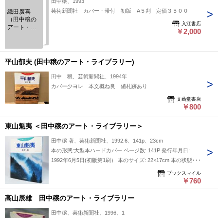
田中穣、1993
芸術新聞社 カバー・帯付 初版 A５判 定価３５００
織田廣喜
（田中穣の
入江書店
アート・ラ
￥2,000
イブラリ
ー）
平山郁夫 (田中穣のアート・ライブラリー)
田中 穣、芸術新聞社、1994年
カバー少ヨレ 本文概ね良 値札跡あり
文藝堂書店
￥800
東山魁夷 ＜田中穣のアート・ライブラリー＞
田中穣 著、芸術新聞社、1992.6、141p、23cm
本の形態:大型本ハードカバー ページ数: 141P 発行年月日:
1992年6月5日(初版第1刷） 本のサイズ: 22×17cm 本の状態:表
紙カバー多少すれ、背の下部やぶれ、縁のヨレ。天地の表紙部
ブックスマイル
分にすこしシミ。小口にごく薄いシミ1ヶ所あり。見返し遊び
￥760
に著者献呈サイン（相手・著者名手書き）。本文・図版は非常
高山辰雄 田中穣のアート・ライブラリー
に良い。 ISBN: 9784875860419
田中穣、芸術新聞社、1996、1