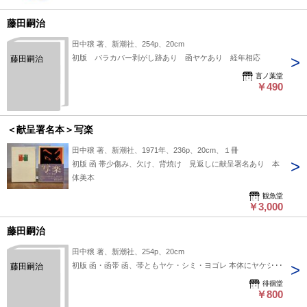
藤田嗣治
田中穣 著、新潮社、254p、20cm
初版 パラカバー剥がし跡あり 函ヤケあり 経年相応
藤田嗣治
言ノ葉堂
￥490
＜献呈署名本＞写楽
田中穣 著、新潮社、1971年、236p、20cm、１冊
初版 函 帯少傷み、欠け、背焼け 見返しに献呈署名あり 本
体美本
観魚堂
￥3,000
藤田嗣治
田中穣 著、新潮社、254p、20cm
初版 函・函帯 函、帯ともヤケ・シミ・ヨゴレ 本体にヤケシミ
藤田嗣治
徘徊堂
￥800