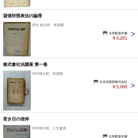
貸借対照表法の論理
田中 耕太郎、有斐閣
古本配達本舗
￥4,201
株式會社法講座 第一卷
田中耕太郎、有斐閣
古本倶楽部株式会社
￥3,000
若き日の信仰
田中耕太郎、三笠書房
古本配達本舗