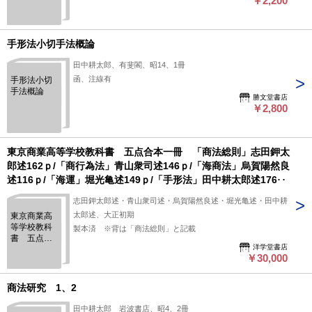
￥2,200
手形法小切手法概論
田中耕太郎、有斐閣、昭14、1冊
函、注線有
手形法小切
手法概論
勝文堂書店
￥2,800
東京商業高等学校教科書 五点合本一冊 「商法総則」志田鉀太
郎述162ｐ/「商行為法」青山衆司述146ｐ/「海商法」烏賀陽然良
述116ｐ/「海運」堀光亀述149ｐ/「手形法」田中耕太郎述176ｐ
志田鉀太郎述・青山衆司述・烏賀陽然良述・堀光亀述・田中耕
太郎述、大正初期
東京商業高
等学校教科
製本済 ※背は「商法総則」と記載
書 五点合
洋学堂書店
本一冊
￥30,000
「商法総
則」志田鉀
太郎述162
商法研究 1、2
ｐ/「商行為
法」青山衆
田中耕太郎 岩波書店、昭4、2冊