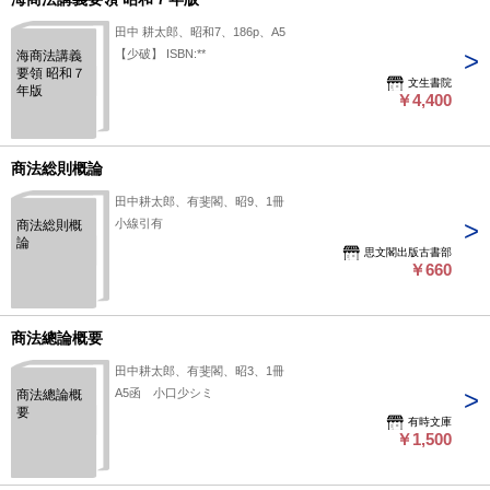
田中 耕太郎、昭和7、186p、A5
【少破】 ISBN:**
海商法講義
要領 昭和７
文生書院
年版
￥4,400
商法総則概論
田中耕太郎、有斐閣、昭9、1冊
小線引有
商法総則概
論
思文閣出版古書部
￥660
商法總論概要
田中耕太郎、有斐閣、昭3、1冊
A5函 小口少シミ
商法總論概
要
有時文庫
￥1,500