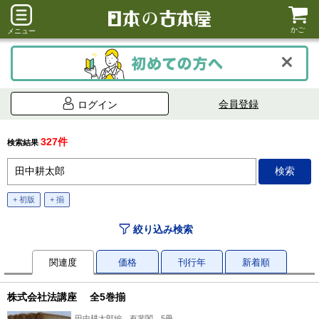
かご
メニュー
会員登録
ログイン
327件
検索結果
+ 初版
+ 揃
絞り込み検索
関連度
価格
刊行年
新着順
株式会社法講座 全5巻揃
田中耕太郎編、有斐閣、5冊