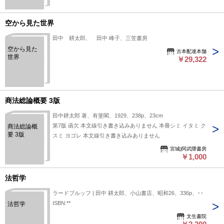
空から見た世界
田中 耕太郎、 田中 峰子、三笠書房
空から見た
古本配達本舗
世界
￥29,322
商法総論概要 3版
田中耕太郎 著、有斐閣、1929、238p、23cm
第7版 函欠 本文線引き書き込みありません 本冊シミ イタミ ク
商法総論概
要 3版
スミ ヨゴレ 本文線引き書き込みありません
宮城)阿武隈書房
￥1,000
法哲学
ラードブルッフ | 田中 耕太郎、小山書店、昭和26、336p、A5
ISBN:**
法哲学
文生書院