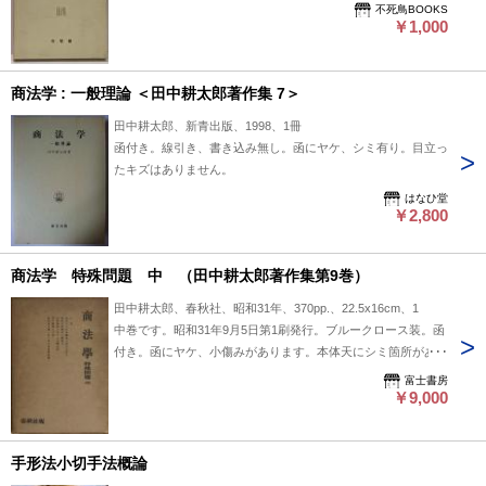
不死鳥BOOKS
￥1,000
商法学 : 一般理論 ＜田中耕太郎著作集 7＞
田中耕太郎、新青出版、1998、1冊
函付き。線引き、書き込み無し。函にヤケ、シミ有り。目立っ
たキズはありません。
はなひ堂
￥2,800
商法学 特殊問題 中 （田中耕太郎著作集第9巻）
田中耕太郎、春秋社、昭和31年、370pp.、22.5x16cm、1
中巻です。昭和31年9月5日第1刷発行。ブルークロース装。函
付き。函にヤケ、小傷みがあります。本体天にシミ箇所があり
ます。本文は比較的良好です。
富士書房
￥9,000
手形法小切手法概論