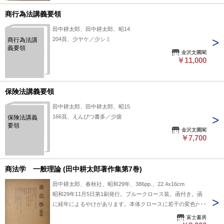
商行為法講義要領
田中耕太郎、田中耕太郎、昭14
204頁、少ヤケ／少シミ
商行為法講
義要領
金沢文圃閣
￥11,000
保険法講義要領
田中耕太郎、田中耕太郎、昭15
166頁、えんぴつ書多／少疲
保険法講義
要領
金沢文圃閣
￥7,700
商法学 一般理論 (田中耕太郎著作集第7巻)
田中耕太郎、春秋社、昭和29年、386pp.、22.4x16cm
昭和29年11月5日第1刷発行。ブルークロース装。函付き。函
に経年によるやけがあります。本体クロースに若干の変色があ
ります。本文は比較的良好ですがP383に若干の鉛筆による線
富士書房