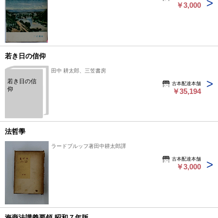
￥3,000
若き日の信仰
田中 耕太郎、三笠書房
若き日の信
古本配達本舗
仰
￥35,194
法哲學
ラードブルッフ著田中耕太郎譯
古本配達本舗
￥3,000
海商法講義要領 昭和７年版