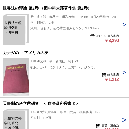
世界法の理論 第2巻 （田中耕太郎著作集 第2巻）
田中耕太郎、春秋社、昭和29年（1954年）5月20日発行、A5
判、250頁、１冊
世界法の理
論 第2巻
第刷、 函付き。函の背に傷みとヤケ。35833-amz
（田中耕太
ぼおぶら屋古書店
郎著作集 第
￥3,290
2巻）
カナダの土 アメリカの友
田中耕太郎、朝日新聞社、昭和29
初版。カバーに少イタミ。三方ヤケ、少シミ。
峰吉書店
￥1,212
天皇制の科学的研究 ＜政治研究叢書 2＞
田中耕太郎 川邊喜三郎 京口元吉、桃蹊書房、昭21
四六判 106頁
天皇制の科
学的研究
書砦 梁山泊
＜政治研究