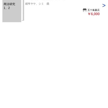
司述146ｐ/
経年ヤケ、シミ 函
商法研究
「海商法」
1、2
烏賀陽然良
五十嵐書店
述116ｐ/
￥6,000
「海運」堀
光亀述149
ｐ/「手形
法」田中耕
1
2
3
4
次へ>>
太郎述176ｐ
ページ上部へ戻る
プライバシーポリシー
よくある質問
特定商取引に関する法律に基づく表記
東京都古書籍商業協同組合
所在地：東京都千代田区神田小川町3-22 東京古書会館内
東京都公安委員会許可済 許可番号 301026602392