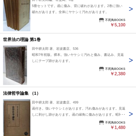
5冊セットです。函に傷み、背に破れがあります。2巻に強い
破れがあります。全体にヤケシミ汚れがあります。
不死鳥BOOKS
￥5,100
世界法の理論 第1巻
田中耕太郎 著、岩波書店、536
昭和7年初版。裸本。強いヤケシミ汚れと傷み、書込み、見返
しにテープ跡があります。
不死鳥BOOKS
￥2,380
法律哲学論集 （1）
田中耕太郎 著、岩波書店、499
函付き。強いヤケシミがあります。汚れ傷みがあります。見返
しに剥がし跡があります。函の縁角に傷みがあります。昭和
17年第1刷。
不死鳥BOOKS
￥1,480