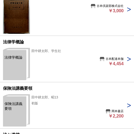
るための基本的な参考文献となっている。 状態：
古本倶楽部株式会社
￥3,000
法律学概論
田中耕太郎、学生社
法律学概論
古本配達本舗
￥4,454
保険法講義要領
田中耕太郎、昭13
初版
保険法講義
要領
岡本書店
￥2,200