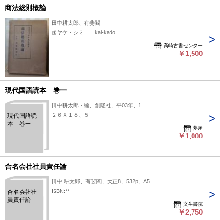
商法総則概論
田中耕太郎、有斐閣
函ヤケ・シミ kai-kado
高崎古書センター
￥1,500
現代国語読本 巻一
田中耕太郎・編、創隆社、平03年、1
２６Ｘ１８、５
現代国語読
本 巻一
夢屋
￥1,000
合名会社社員責任論
田中 耕太郎、有斐閣、大正8、532p、A5
ISBN:**
合名会社社
員責任論
文生書院
￥2,750