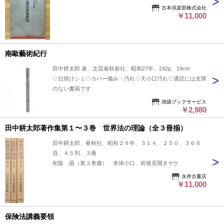
古本倶楽部株式会社
￥11,000
南歐藝術紀行
田中耕太郎 著、文芸春秋新社、昭和27年、242p、19cm
◇日焼けシミ◇カバー傷み・汚れ◇天小口汚れ◇通読には支障
のない書籍です
池袋ブックサービス
￥2,980
田中耕太郎著作集第１〜３巻 世界法の理論（全３冊揃）
田中耕太郎、春秋社、昭和２９年、３１４、２５０、３６６
頁、Ａ５判、３冊
初版 函（第３巻傷） 本体小口、前後見開きヤケ
永井古書店
￥11,000
保険法講義要領