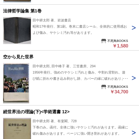
法律哲学論集 第1巻
田中耕太郎 著、岩波書店
昭和17年発行、第1刷。巻末に書店シール、全体的に使用感お
よび傷み、ヤケシミ汚れ等があります。
不死鳥BOOKS
￥1,580
空から見た世界
田中耕太郎, 田中峰子 著、三笠書房、294
1956年発行。強めのヤケシミ汚れと傷み、中割れ背割れ、遊
び紙に折れや書き込み剥がし跡、カバーの縁に破れがありま
す。
不死鳥BOOKS
￥34,700
続世界法の理論(下)<学術選書 12>
田中耕太郎 著、有斐閣、728
下巻のみ。函付。全体に強いヤケシミ汚れがあります。函縁に
破れ傷みがあります。ページに強い開き割れがあります。