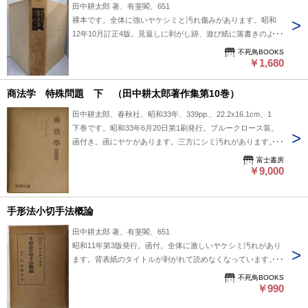
田中耕太郎 著、有斐閣、651
裸本です。全体に強いヤケシミと汚れ傷みがあります。昭和
12年10月訂正4版。見返しに剥がし跡、遊び紙に落書きのよう
な書込みがあります。
不死鳥BOOKS
￥1,680
商法学 特殊問題 下 （田中耕太郎著作集第10巻）
田中耕太郎、春秋社、昭和33年、339pp.、22.2x16.1cm、1
下巻です。昭和33年6月20日第1刷発行。ブルークロース装。
函付き。函にヤケがあります。三方にシミ汚れがあります。本
文は比較的良好です。
富士書房
￥9,000
手形法小切手法概論
田中耕太郎 著、有斐閣、651
昭和11年第3版発行。函付。全体に激しいヤケシミ汚れがあり
ます。背表紙のタイトルが剥がれて読めなくなっています。見
開きに剥がし跡、余白地にペンで塗りつぶしがあります。ペー
不死鳥BOOKS
ジに線引き、書込み、開き割れ、奥付に印があります。函縁に
￥990
破れ傷みがあります。