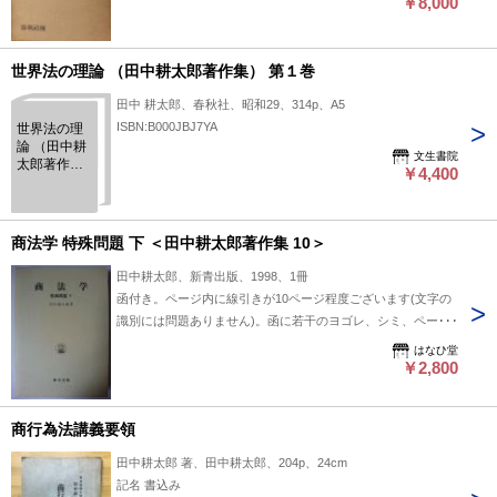
引き箇所があります。
￥8,000
世界法の理論 （田中耕太郎著作集） 第１巻
田中 耕太郎、春秋社、昭和29、314p、A5
ISBN:B000JBJ7YA
世界法の理
論 （田中耕
文生書院
太郎著作
￥4,400
集） 第１巻
商法学 特殊問題 下 ＜田中耕太郎著作集 10＞
田中耕太郎、新青出版、1998、1冊
函付き。ページ内に線引きが10ページ程度ございます(文字の
識別には問題ありません)。函に若干のヨゴレ、シミ、ページ
内1ページに角折れはございますが、読む分には問題ありませ
はなひ堂
ん。
￥2,800
商行為法講義要領
田中耕太郎 著、田中耕太郎、204p、24cm
記名 書込み