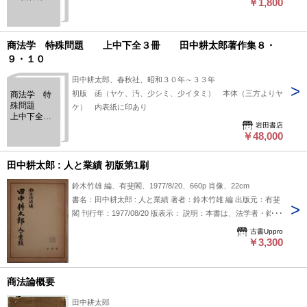
￥1,800
叢書 2＞
商法学 特殊問題 上中下全３冊 田中耕太郎著作集８・
９・１０
田中耕太郎、春秋社、昭和３０年～３３年
初版 函（ヤケ、汚、少シミ、少イタミ） 本体（三方よりヤ
商法学 特
殊問題
ケ） 内表紙に印あり
上中下全３
岩田書店
冊 田中
￥48,000
耕太郎著作
集８・９・
１０
田中耕太郎 : 人と業績 初版第1刷
鈴木竹雄 編、有斐閣、1977/8/20、660p 肖像、22cm
書名：田中耕太郎 : 人と業績 著者：鈴木竹雄 編 出版元：有斐
閣 刊行年：1977/08/20 版表示： 説明：本書は、法学者・鈴木
竹雄の編纂により、最高裁判所長官・文部大臣・国際司法裁判
古書Uppro
所判事などを歴任した田中耕太郎の人物像と業績を多角的に論
￥3,300
じた論集である。法哲学・教育行政・国際法など幅広い分野に
わたる田中の活動を、各分野の専門家が検証・評価する形で構
商法論概要
成されている。1977年に有斐閣から刊行され、田中耕太郎と
いう20世紀日本を代表する法律家・思想家の全体像を把握す
田中耕太郎