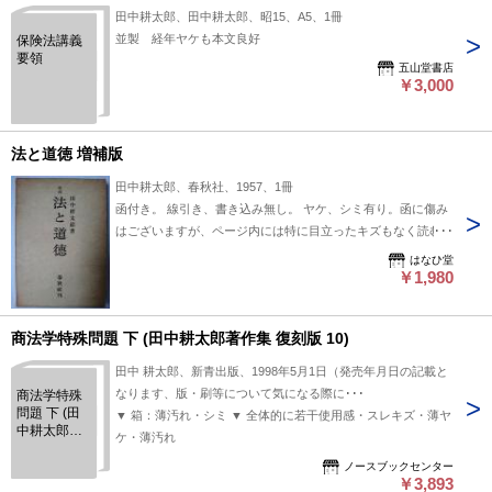
田中耕太郎、田中耕太郎、昭15、A5、1冊
並製 経年ヤケも本文良好
保険法講義
要領
五山堂書店
￥3,000
法と道徳 増補版
田中耕太郎、春秋社、1957、1冊
函付き。 線引き、書き込み無し。 ヤケ、シミ有り。函に傷み
はございますが、ページ内には特に目立ったキズもなく読む分
には問題ありません。
はなひ堂
￥1,980
商法学特殊問題 下 (田中耕太郎著作集 復刻版 10)
田中 耕太郎、新青出版、1998年5月1日（発売年月日の記載と
なります、版・刷等について気になる際に･･･
商法学特殊
問題 下 (田
▼ 箱：薄汚れ・シミ ▼ 全体的に若干使用感・スレキズ・薄ヤ
中耕太郎著
ケ・薄汚れ
作集 復刻版
10)
ノースブックセンター
￥3,893