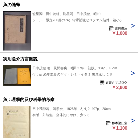
魚の随筆
龍星閣 田中茂穂、龍星閣 田中茂穂、昭10
シール（限定700部の74）箱背補強ゼロファン貼付 箱小シミ
吉田書店
￥1,000
実用魚介方言図説
田中茂穂 著、風間書房、昭和27年 初版、334p、16cm
付：函 経年並みのヤケ・シミ・イタミ 裏見返しに印
古書クマゴロウ
￥2,800
魚 : 理學的及び科學的考察
田中茂穗著、興学会、1926年、3, 4, 2, 407p、20cm
初版 外装無 全体的にやけ、少シミ
杉本梁江堂
￥1,100