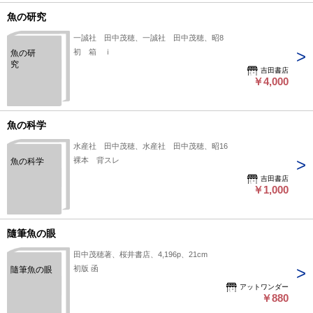
魚の研究
一誠社 田中茂穂、一誠社 田中茂穂、昭8
初 箱 ｉ
魚の研
究
吉田書店
￥4,000
魚の科学
水産社 田中茂穂、水産社 田中茂穂、昭16
裸本 背スレ
魚の科学
吉田書店
￥1,000
隨筆魚の眼
田中茂穂著、桜井書店、4,196p、21cm
初版 函
隨筆魚の眼
アットワンダー
￥880