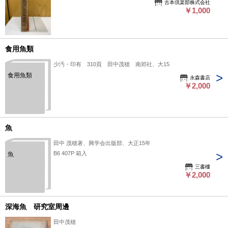
古本倶楽部株式会社
￥1,000
食用魚類
少汚・印有 310頁 田中茂穂 南郊社、大15
食用魚類
永森書店
￥2,000
魚
田中 茂穂著、興学会出版部、大正15年
B6 407P 箱入
魚
三書樓
￥2,000
深海魚 研究室周邊
田中茂穂