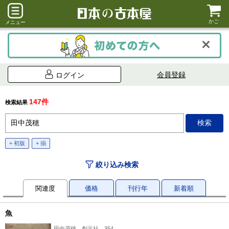
かご
メニュー
会員登録
ログイン
147件
検索結果
+ 初版
+ 揃
絞り込み検索
関連度
価格
刊行年
新着順
魚
田中茂穂、創元社、354