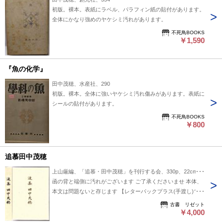
初版。裸本。表紙にラベル、パラフィン紙の貼付があります。
全体にかなり強めのヤケシミ汚れがあります。
不死鳥BOOKS
￥1,590
『魚の化学』
田中茂穂、水産社、290
初版。裸本。全体に強いヤケシミ汚れ傷みがあります。表紙に
シールの貼付があります。
不死鳥BOOKS
￥800
追慕田中茂穂
上山厳編、「追慕・田中茂穂」を刊行する会、330p、22cm A5
函の背と端側に汚れがございます ご了承くださいませ 本体、
本文は問題ないと存じます 【レターパックプラス(手渡し)で発
送申し上げます】
古書 リゼット
￥4,000