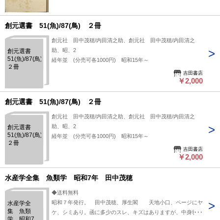
創元選書 51(魚)/87(鳥) ２冊
創元社 田中茂穂/内田清之助、創元社 田中茂穂/内田清之
助、昭、2
創元選書
51(魚)/87(鳥)
経年並 (分売可各1000円) 昭和15年～
２冊
吉田書店
￥2,000
創元選書 51(魚)/87(鳥) ２冊
創元社 田中茂穂/内田清之助、創元社 田中茂穂/内田清之
助、昭、2
創元選書
51(魚)/87(鳥)
経年並 (分売可各1000円) 昭和15年～
２冊
吉田書店
￥2,000
水産学全集 魚類学 昭和7年 田中茂穂
◆送料無料
昭和７年発行。 田中茂穂、厚生閣 天地小口、ページにヤ
水産学全
集 魚類
ケ、シミあり。函に多少のスレ、キズはありますが、中身状態
学 昭和7