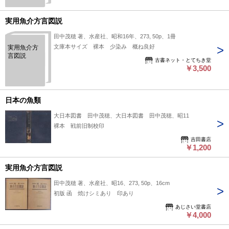
実用魚介方言図説
田中茂穂 著、水産社、昭和16年、273, 50p、1冊
文庫本サイズ 裸本 少染み 概ね良好
実用魚介方
言図説
古書ネット・とてちき堂
￥3,500
日本の魚類
大日本図書 田中茂穂、大日本図書 田中茂穂、昭11
裸本 戦前旧制校印
吉田書店
￥1,200
実用魚介方言図説
田中茂穂 著、水産社、昭16、273, 50p、16cm
初版 函 焼けシミあり 印あり
あじさい堂書店
￥4,000