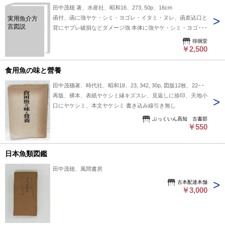
田中茂穂 著、水産社、昭和16、273, 50p、16cm
函付、函に強ヤケ・シミ・ヨゴレ・イタミ・ヌレ、函差込口と
実用魚介方
言図説
背にヤブレ破損などダメージ強 本体に強ヤケ・シミ・ヨゴ
レ、中身頁に1箇所大きくヤブレ及びシール補修、また鉛筆書
徘徊堂
込数箇所 大部分が読めればよい方向けです
￥2,500
食用魚の味と營養
田中茂穗著、時代社、昭和18、23, 342, 30p, 図版12枚、22cm
再版、裸本、表紙ヤケシミ縁キズスレ、見返しに捺印、天地小
口にヤケシミ、本文ヤケシミ 書き込み線引き無し
ぶっくいん高知 古書部
￥550
日本魚類図鑑
田中茂穂、風間書房
古本配達本舗
￥3,000