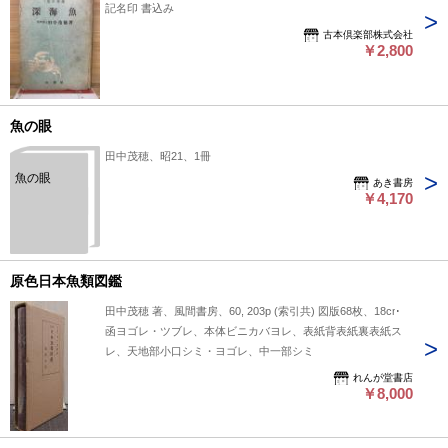
記名印 書込み
古本倶楽部株式会社
￥2,800
魚の眼
田中茂穂、昭21、1冊
魚の眼
あき書房
￥4,170
原色日本魚類図鑑
田中茂穂 著、風間書房、60, 203p (索引共) 図版68枚、18cm
函ヨゴレ・ツブレ、本体ビニカバヨレ、表紙背表紙裏表紙ス
レ、天地部小口シミ・ヨゴレ、中一部シミ
れんが堂書店
￥8,000