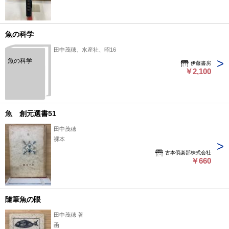
魚の科学
田中茂穂、水産社、昭16
魚の科学
伊藤書房
￥2,100
魚 創元選書51
田中茂穂
裸本
古本倶楽部株式会社
￥660
隨筆魚の眼
田中茂穂 著
函