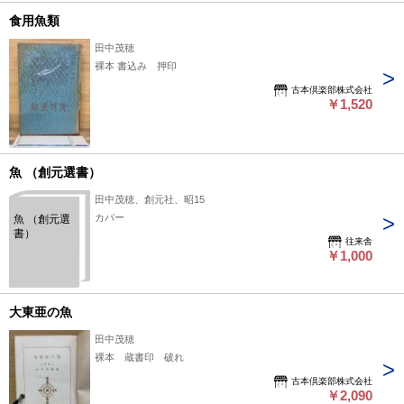
食用魚類
田中茂穂
裸本 書込み 押印
古本倶楽部株式会社
￥1,520
魚 （創元選書）
田中茂穂、創元社、昭15
カバー
魚 （創元選
書）
往来舎
￥1,000
大東亜の魚
田中茂穂
裸本 蔵書印 破れ
古本倶楽部株式会社
￥2,090