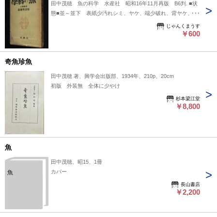
田中茂穂 魚の科学 水産社 昭和16年11月再版 B6判. ■状
態■並～並下 表紙少汚れシミ、ヤケ、端少破れ、背ヤケ、本
文少シミ、端少折れ目、端少破れ、小口ヤケシミ.
じゃんくまうす
￥600
奇魚珍魚
田中茂穂 著、興学会出版部、1934年、210p、20cm
初版 外装無 全体に少やけ
杉本梁江堂
￥8,800
魚
田中茂穂、昭15、1冊
カバー
魚
長山書店
￥2,200