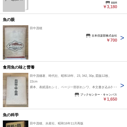
は並です。
BBR
年 田中茂
￥3,180
穂
魚の眼
田中茂穂
古本倶楽部株式会社
￥700
食用魚の味と營養
田中茂穗著、時代社、昭和18年、23, 342, 30p, 図版12枚、
22cm
裸本、表紙濡れシミ、ページ一部折れシワ、本文書き込み無し
ブックセンター・キャンパス
￥1,650
魚の科学
田中茂穂、水産社、昭和16年11月再版