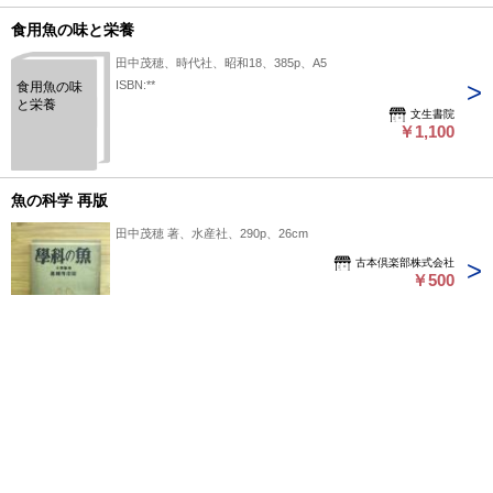
食用魚の味と栄養
田中茂穂、時代社、昭和18、385p、A5
ISBN:**
食用魚の味
と栄養
文生書院
￥1,100
魚の科学 再版
田中茂穂 著、水産社、290p、26cm
古本倶楽部株式会社
￥500
1
2
3
次へ>>
ページ上部へ戻る