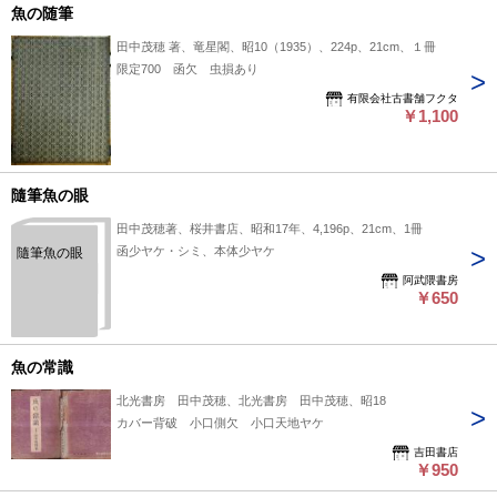
魚の随筆
田中茂穂 著、竜星閣、昭10（1935）、224p、21cm、１冊
限定700 函欠 虫損あり
有限会社古書舗フクタ
￥1,100
隨筆魚の眼
田中茂穂著、桜井書店、昭和17年、4,196p、21cm、1冊
函少ヤケ・シミ、本体少ヤケ
隨筆魚の眼
阿武隈書房
￥650
魚の常識
北光書房 田中茂穂、北光書房 田中茂穂、昭18
カバー背破 小口側欠 小口天地ヤケ
吉田書店
￥950