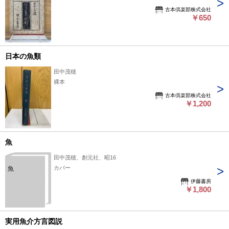
古本倶楽部株式会社
￥650
日本の魚類
田中茂穂
裸本
古本倶楽部株式会社
￥1,200
魚
田中茂穂、創元社、昭16
カバー
魚
伊藤書房
￥1,800
実用魚介方言図説