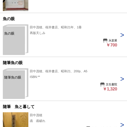
魚の眼
田中茂穂、桜井書店、昭和21年、1冊
再版天しみ
魚の眼
永楽屋
￥700
随筆魚の眼
田中茂穂、桜井書店、昭和21、200p、A5
ISBN:**
随筆魚の眼
文生書院
￥1,320
随筆 魚と暮して
田中茂穂
函 函破れ