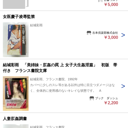
彩雨文庫）
￥5,000
女医慶子凌辱監禁
結城彩雨
古本倶楽部株式会社
￥3,000
結城彩雨 「美姉妹・肛姦の罠 上 女子大生姦淫篇」 初版 帯
付き フランス書院文庫
結城彩雨、フランス書院、1992年
カバーに少しのスレ等がある以外は特に目立つダメージはな
く、全体的に使用感のないキレイな状態です。 A
ブック ダッシュ
￥2,200
人妻肛姦調書
結城彩雨、フランス書院