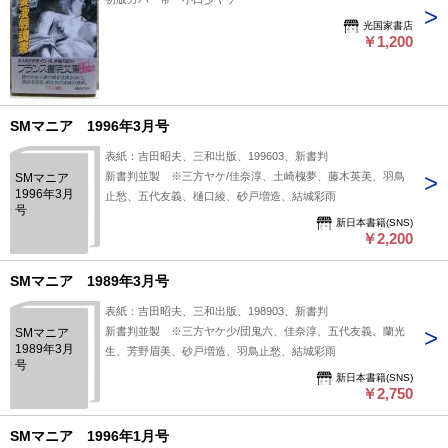
光国家書店
￥1,200
SMマニア 1996年3月号
表紙：吉田昭夫、三和出版、199603、新書判
新書判並製 ※三方ヤケ/佳奈淳、土崎槐夢、藤木英美、羽鳥
SMマニア
1996年3月
止愁、五代友義、樋口綾、砂戸増造、結城彩雨
号
新日本書籍(SNS)
￥2,200
SMマニア 1989年3月号
表紙：吉田昭夫、三和出版、198903、新書判
新書判並製 ※三方ヤケ少/団鬼六、佳奈淳、五代友義、蘭光
SMマニア
1989年3月
生、芳野眉美、砂戸増造、羽鳥止愁、結城彩雨
号
新日本書籍(SNS)
￥2,750
SMマニア 1996年1月号