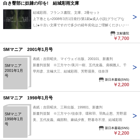
白き臀部に奴隷の印を! 結城彩雨文庫
結城彩雨、フランス書院、文庫、2冊セット
上下巻とも=2008年3月1日発行/第1刷●成人小説(グラビアな
し)●※古い文庫ですので多少の経年劣化はご理解くださいま
せ。※この商品は成人向け商品です。18歳以上の方のみご購
文献書院
入できます。※掲載品、通販商品は全て店頭・他サイト販売と
￥7,700
併用です。売り切れの際はキャンセル処理とさせていただきま
SMマニア 2001年1月号
すので、御了承ください。
表紙：吉田昭夫、マイウェイ出版、200101、新書判
新書判並製 ※三方ヤケ/美川一樹、五代友義、肩桐雅人、千
SMマニア
2001年1月
早邦彦、京極大三、結城彩雨、芳野眉美、佳奈淳
号
新日本書籍(SNS)
￥2,200
SMマニア 1998年1月号
表紙：吉田昭夫、三和出版、199801、新書判
新書判並製 ※三方ヤケ/佳奈淳、環和羽、羽鳥止愁、芳野眉
SMマニア
1998年1月
美、五代友義、織部勲、麻縞夕夜、野暮寺不澄、結城彩雨
号
新日本書籍(SNS)
￥2,200