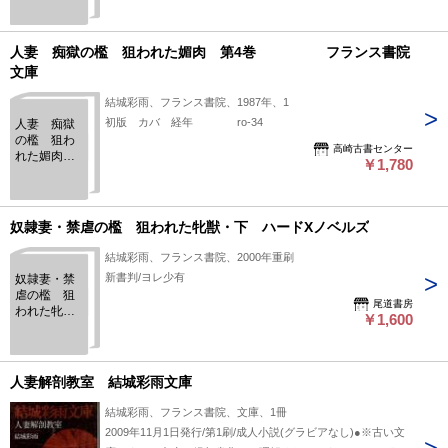
篇
フランス書
院文庫
人妻 痴獄の檻 狙われた媚肉 第4巻 フランス書院
文庫
結城彩雨、フランス書院、1987年、1
初版 カバ 経年 ro-34
人妻 痴獄
の檻 狙わ
高崎古書センター
れた媚肉
￥1,780
第4
巻
フランス書
院文庫
奴隷妻・禁虐の檻 狙われた牝獣・下 ハードXノベルズ
結城彩雨、フランス書院、2000年重刷
新書判/ヨレ少有
奴隷妻・禁
虐の檻 狙
尾道書房
われた牝
￥1,600
獣・下 ハ
ードXノベル
ズ
人妻解剖教室 結城彩雨文庫
結城彩雨、フランス書院、文庫、1冊
2009年11月1日発行/第1刷/成人小説(グラビアなし)●※古い文