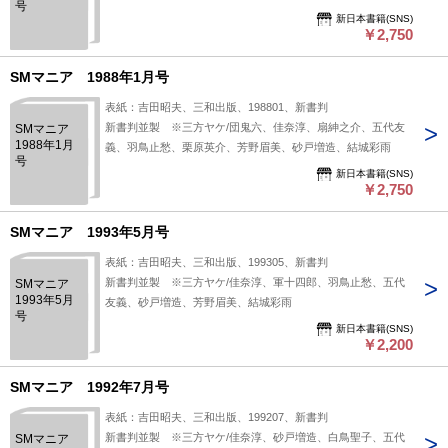
号
新日本書籍(SNS)
￥2,750
SMマニア 1988年1月号
表紙：吉田昭夫、三和出版、198801、新書判
新書判並製 ※三方ヤケ/団鬼六、佳奈淳、扇紳之介、五代友
SMマニア
1988年1月
義、羽鳥止愁、栗原英介、芳野眉美、砂戸増造、結城彩雨
号
新日本書籍(SNS)
￥2,750
SMマニア 1993年5月号
表紙：吉田昭夫、三和出版、199305、新書判
新書判並製 ※三方ヤケ/佳奈淳、軍十四郎、羽鳥止愁、五代
SMマニア
1993年5月
友義、砂戸増造、芳野眉美、結城彩雨
号
新日本書籍(SNS)
￥2,200
SMマニア 1992年7月号
表紙：吉田昭夫、三和出版、199207、新書判
新書判並製 ※三方ヤケ/佳奈淳、砂戸増造、白鳥聖子、五代
SMマニア