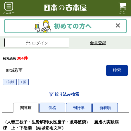
かご
メニュー
会員登録
ログイン
304件
検索結果
+ 初版
+ 揃
絞り込み検索
関連度
価格
刊行年
新着順
（人妻三枝子・生贄解剖/女医慶子・凌辱監禁） 魔虐の実験病
棟 上・下巻揃 (結城彩雨文庫）