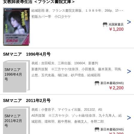
女教師凌辱生活 ＜フランス書院文庫＞
結城彩雨 著、フランス書院文庫版、１９８９年、266p、15cm
初版カバー帯 小口少ヤケ
光国家書店
￥1,200
SMマニア 1996年4月号
表紙：吉田昭夫、三和出版、199604、新書判
新書判並製 ※三方ヤケ/佳奈淳、小田雅美、藤木英美、羽鳥
SMマニア
1996年4月
止愁、五代友義、樋口綾、砂戸増造、結城彩雨
号
新日本書籍(SNS)
￥2,200
SMマニア 2011年2月号
表紙：小妻容子、マイウェイ出版、201102、A5
A5判並製 ※三方ヤケ少、ゾッキ線/佳奈淳、九十九隼人、結
SMマニア
2011年2月
城彩雨、環和羽、殿中秀秋、倉橋文人、冬野二郎
号
新日本書籍(SNS)