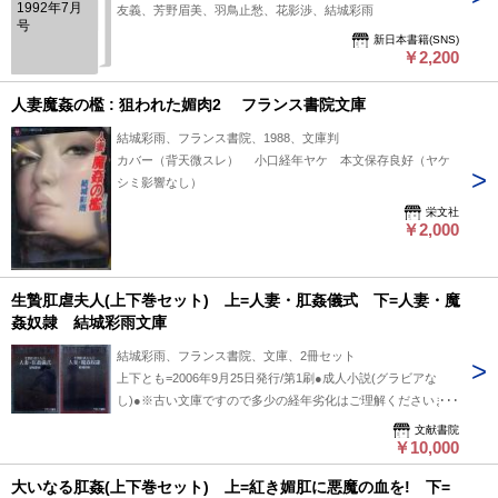
1992年7月
友義、芳野眉美、羽鳥止愁、花影渉、結城彩雨
号
新日本書籍(SNS)
￥2,200
人妻魔姦の檻 : 狙われた媚肉2 フランス書院文庫
結城彩雨、フランス書院、1988、文庫判
カバー（背天微スレ） 小口経年ヤケ 本文保存良好（ヤケ
シミ影響なし）
栄文社
￥2,000
生贄肛虐夫人(上下巻セット) 上=人妻・肛姦儀式 下=人妻・魔
姦奴隷 結城彩雨文庫
結城彩雨、フランス書院、文庫、2冊セット
上下とも=2006年9月25日発行/第1刷●成人小説(グラビアな
し)●※古い文庫ですので多少の経年劣化はご理解くださいま
せ。※この商品は成人向け商品です。18歳以上の方のみご購
文献書院
入できます。※掲載品、通販商品は全て店頭・他サイト販売と
￥10,000
併用です。売り切れの際はキャンセル処理とさせていただきま
大いなる肛姦(上下巻セット) 上=紅き媚肛に悪魔の血を! 下=
すので、御了承ください。