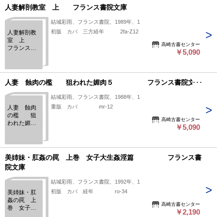
人妻解剖教室 上 フランス書院文庫
結城彩雨、フランス書院、1989年、1
初版 カバ 三方経年 2fa-Z12
人妻解剖教
室 上
高崎古書センター
フランス書
￥5,090
院文庫
人妻 蝕肉の檻 狙われた媚肉５ フランス書院文庫
結城彩雨、フランス書院、1988年、1
重版 カバ mr-12
人妻 蝕肉
の檻 狙
高崎古書センター
われた媚肉
￥5,090
５
フランス書
院文庫
美姉妹・肛姦の罠 上巻 女子大生姦淫篇 フランス書
院文庫
結城彩雨、フランス書院、1992年、1
初版 カバ 経年 ro-34
美姉妹・肛
姦の罠 上
高崎古書センター
巻 女子大
￥2,190
生姦淫