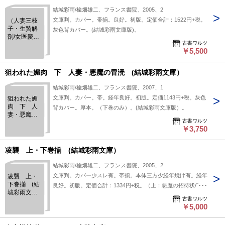
結城彩雨/楡畑雄二、フランス書院、2005、2
文庫判。カバー。帯揃。良好。初版。定価合計：1522円+税。
（人妻三枝
子・生贄解
灰色背カバー。(結城彩雨文庫版)。
剖/女医慶
古書ワルツ
子・凌辱監
￥5,500
禁） 魔虐
の実験病
棟 上・下
狙われた媚肉 下 人妻・悪魔の冒涜 (結城彩雨文庫）
巻揃 (結城
彩雨文庫）
結城彩雨/楡畑雄二、フランス書院、2007、1
文庫判。カバー。帯。経年良好。初版。定価1143円+税。灰色
狙われた媚
肉 下 人
背カバー。厚本。（下巻のみ）。(結城彩雨文庫版）。
妻・悪魔の
古書ワルツ
冒涜 (結城
￥3,750
彩雨文庫）
凌襲 上・下巻揃 (結城彩雨文庫）
結城彩雨/楡畑雄二、フランス書院、2005、2
文庫判。カバー少スレ有。帯揃。本体三方少経年焼け有。経年
凌襲 上・
下巻揃 (結
良好。初版。定価合計：1334円+税。（上：悪魔の招待状/下：
城彩雨文
獣魔の恥肉祭）。白色背カバー。(結城彩雨文庫版)。
古書ワルツ
庫）
￥5,000