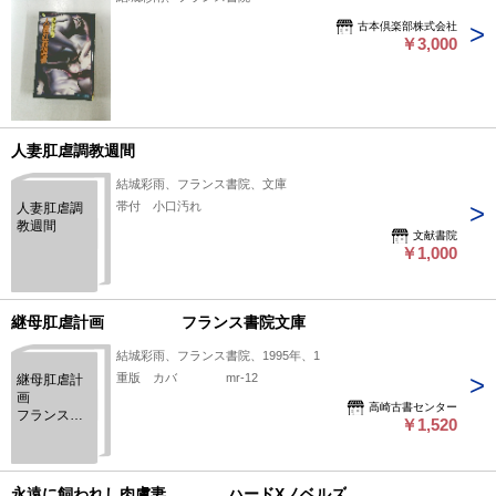
古本倶楽部株式会社
￥3,000
人妻肛虐調教週間
結城彩雨、フランス書院、文庫
帯付 小口汚れ
人妻肛虐調
教週間
文献書院
￥1,000
継母肛虐計画 フランス書院文庫
結城彩雨、フランス書院、1995年、1
重版 カバ mr-12
継母肛虐計
画
高崎古書センター
フランス書
￥1,520
院文庫
永遠に飼われし肉虜妻 ハードXノベルズ