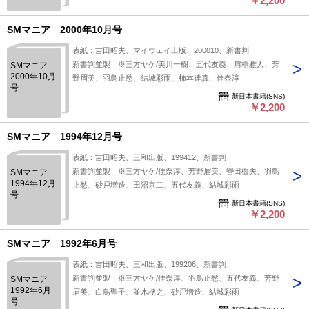
￥2,200
SMマニア 2000年10月号
表紙：吉田昭夫、マイウェイ出版、200010、新書判
新書判並製 ※三方ヤケ/美川一樹、五代友義、肩桐雅人、芳
SMマニア
2000年10月
野眉美、羽鳥止愁、結城彩雨、柿本達真、佳奈淳
号
新日本書籍(SNS)
￥2,200
SMマニア 1994年12月号
表紙：吉田昭夫、三和出版、199412、新書判
新書判並製 ※三方ヤケ/佳奈淳、芳野眉美、轡田枷夫、羽鳥
SMマニア
1994年12月
止愁、砂戸増造、田沼京二、五代友義、結城彩雨
号
新日本書籍(SNS)
￥2,200
SMマニア 1992年6月号
表紙：吉田昭夫、三和出版、199206、新書判
新書判並製 ※三方ヤケ/佳奈淳、羽鳥止愁、五代友義、芳野
SMマニア
1992年6月
眉美、白鳥聖子、並木梗之、砂戸増造、結城彩雨
号