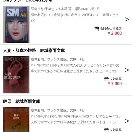
SMファン 1981年12月号
羽鳥止愁/千草忠夫/結城彩雨、昭和56年12月1日
経年相応(シミ) 線引き(地に赤ライン)(画像にてご確認くださ
い)
合同会社 本道楽
￥2,000
人妻・肛虐の旅路 結城彩雨文庫
結城彩雨、フランス書院、文庫、1冊
2007年12月1日発行/第1刷/成人小説(グラビアなし)●※古い文
庫ですので多少の経年劣化はご理解くださいませ。※この商品
は成人向け商品です。18歳以上の方のみご購入できます。※
文献書院
掲載品、通販商品は全て店頭・他サイト販売と併用です。売り
￥7,000
切れの際はキャンセル処理とさせていただきますので、御了承
ください。
継母 結城彩雨文庫
結城彩雨、フランス書院、文庫、1冊
2005年6月5日発行/第1刷/帯付/成人小説(グラビアなし)●※古い
文庫ですので多少の経年劣化はご理解くださいませ。※この商
品は成人向け商品です。18歳以上の方のみご購入できます。
文献書院