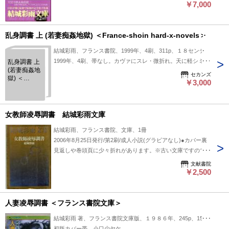
※掲載品、通販商品は全て店頭・他サイト販売と併用です。売
￥7,000
り切れの際はキャンセル処理とさせていただきますので、御了
承ください。
乱身調書 上 (若妻痴姦地獄) ＜France-shoin hard-x-novels＞
結城彩雨、フランス書院、1999年、4刷、311p、１８センチ
1999年、4刷、帯なし。カヴァにスレ・微折れ。天に軽シミ。
乱身調書 上
(若妻痴姦地
セカンズ
獄) ＜
￥3,000
France-
shoin hard-
x-novels＞
女教師凌辱調書 結城彩雨文庫
結城彩雨、フランス書院、文庫、1冊
2006年8月25日発行/第2刷/成人小説(グラビアなし)●カバー裏
見返しや巻頭頁に少々折れがあります。※古い文庫ですので多
少の経年劣化はご理解くださいませ。※この商品は成人向け商
文献書院
品です。18歳以上の方のみご購入できます。※掲載品、通販
￥2,500
商品は全て店頭・他サイト販売と併用です。売り切れの際はキ
ャンセル処理とさせていただきますので、御了承ください。
人妻凌辱調書 ＜フランス書院文庫＞
結城彩雨 著、フランス書院文庫版、１９８６年、245p、15cm
初版カバー帯 小口少ヤケ