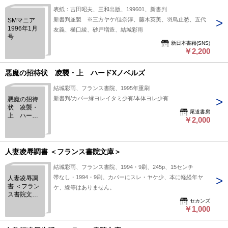
表紙：吉田昭夫、三和出版、199601、新書判
新書判並製 ※三方ヤケ/佳奈淳、藤木英美、羽鳥止愁、五代
SMマニア
1996年1月
友義、樋口綾、砂戸増造、結城彩雨
号
新日本書籍(SNS)
￥2,200
悪魔の招待状 凌襲・上 ハードXノベルズ
結城彩雨、フランス書院、1995年重刷
新書判/カバー縁ヨレイタミ少有/本体ヨレ少有
悪魔の招待
状 凌襲・
尾道書房
上 ハードX
￥2,000
ノベルズ
人妻凌辱調書 ＜フランス書院文庫＞
結城彩雨、フランス書院、1994・9刷、245p、15センチ
帯なし・1994・9刷。カバーにスレ・ヤケ少、本に軽経年ヤ
人妻凌辱調
書 ＜フラン
ケ、線等はありません。
ス書院文庫
セカンズ
＞
￥1,000