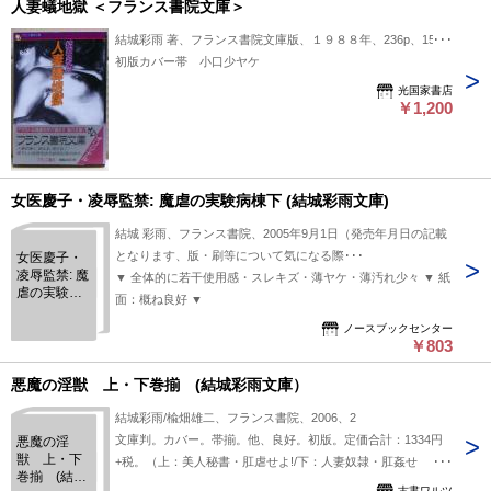
人妻蟻地獄 ＜フランス書院文庫＞
結城彩雨 著、フランス書院文庫版、１９８８年、236p、15cm
初版カバー帯 小口少ヤケ
光国家書店
￥1,200
女医慶子・凌辱監禁: 魔虐の実験病棟下 (結城彩雨文庫)
結城 彩雨、フランス書院、2005年9月1日（発売年月日の記載
となります、版・刷等について気になる際･･･
女医慶子・
凌辱監禁: 魔
▼ 全体的に若干使用感・スレキズ・薄ヤケ・薄汚れ少々 ▼ 紙
虐の実験病
面：概ね良好 ▼
棟下 (結城彩
雨文庫)
ノースブックセンター
￥803
悪魔の淫獣 上・下巻揃 (結城彩雨文庫）
結城彩雨/楡畑雄二、フランス書院、2006、2
文庫判。カバー。帯揃。他、良好。初版。定価合計：1334円
悪魔の淫
獣 上・下
+税。（上：美人秘書・肛虐せよ!/下：人妻奴隷・肛姦せ
巻揃 (結城
よ!）。白色背カバー。
古書ワルツ