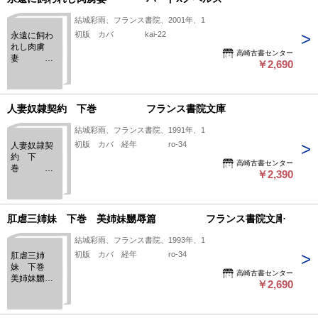
結城彩雨、フランス書院、2001年、1
初版 カバ kai-22
永遠に飼わ
れし肉虜
高崎古書センター
妻
￥2,690
ハードXノベ
ルズ
人妻奴隷契約 下巻 フランス書院文庫
結城彩雨、フランス書院、1991年、1
初版 カバ 経年 ro-34
人妻奴隷契
約 下
高崎古書センター
巻
￥2,390
フランス書
院文庫
肛虐三姉妹 下巻 美姉妹嬲辱篇 フランス書院文庫
結城彩雨、フランス書院、1993年、1
初版 カバ 経年 ro-34
肛虐三姉
妹 下巻
高崎古書センター
美姉妹嬲辱
￥2,690
篇
フランス書
院文庫