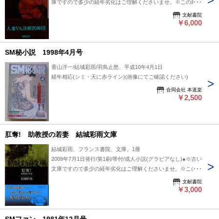
庫ですので多少の経年劣化はご理解くださいませ。※この商品
は成人向け商品です。18歳以上の方のみご購入できます。※
文献書院
掲載品、通販商品は全て店頭・他サイト販売と併用です。売り
￥6,000
切れの際はキャンセル処理とさせていただきますので、御了承
ください。
SM秘小説 1998年4月号
香山洋一/結城彩雨/羽鳥止愁、平成10年4月1日
経年相応(シミ・天に赤ライン)(画像にてご確認ください)
合同会社 本道楽
￥2,500
肛奪! 助教授の若妻 結城彩雨文庫
結城彩雨、フランス書院、文庫、1冊
2009年7月1日発行/第1刷/帯付/成人小説(グラビアなし)●※古い
文庫ですので多少の経年劣化はご理解くださいませ。※この商
品は成人向け商品です。18歳以上の方のみご購入できます。
文献書院
※掲載品、通販商品は全て店頭・他サイト販売と併用です。売
￥3,000
り切れの際はキャンセル処理とさせていただきますので、御了
承ください。