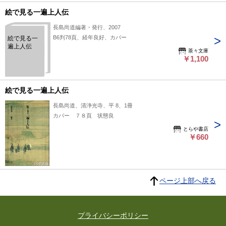
絵で見る一遍上人伝
長島尚道編著・発行、2007
B6判78頁、経年良好、カバー
絵で見る一
遍上人伝
茶々文庫
￥1,100
絵で見る一遍上人伝
長島尚道、清浄光寺、平 8、1冊
カバー ７８頁 状態良
とらや書店
￥660
ページ上部へ戻る
プライバシーポリシー