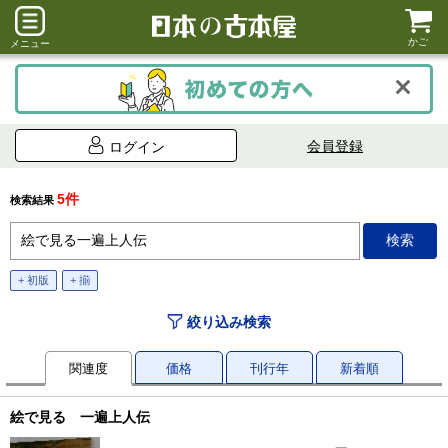
かご
メニュー
会員登録
ログイン
5件
検索結果
+ 初版
+ 揃
絞り込み検索
関連度
価格
刊行年
新着順
絵で見る 一遍上人伝