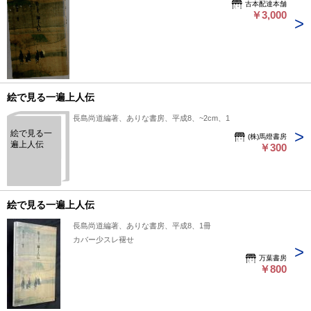
古本配達本舗
￥3,000
絵で見る一遍上人伝
長島尚道編著、ありな書房、平成8、~2cm、1
絵で見る一
(株)馬燈書房
遍上人伝
￥300
絵で見る一遍上人伝
長島尚道編著、ありな書房、平成8、1冊
カバー少スレ褪せ
万葉書房
￥800