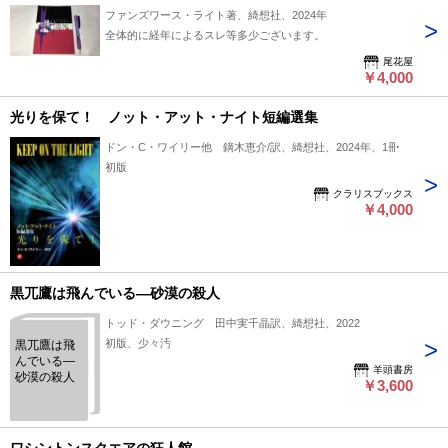
ファンズワース・ライト著、綺想社、2024年
全体的に経年によるスレ等多少ございます。
尾花屋
￥4,000
光りを保て！ ノット・アット・ナイト短編選集
ドン・C・ワイリー他 鏑木恵介/訳、綺想社、2024年、1冊
初版
クラリスブックス
￥4,000
黒兀鷹は飛んでいる―砂漠の殺人
トッド・ダウニング 田中実千晶訳、綺想社、2022
初版、少々汚
黒兀鷹は飛
んでいる―
羊頭書房
砂漠の殺人
￥3,600