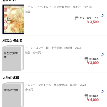
ドナルド・ワンドレイ 高見沢夏彦/訳、綺想社、2023年、1冊
初版
クラリスブックス
￥3,500
邪悪な捕食者
Ｆ・Ｂ・ロング 田中実千晶訳、綺想社、2023
初版、少々汚
邪悪な捕食
者
羊頭書房
￥3,000
大地の咒縛
ドロシー・マカドール 阪本伊将訳、綺想社、2023
少々汚
大地の咒縛
羊頭書房
￥4,000