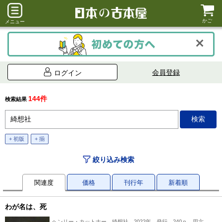
かご
メニュー
会員登録
ログイン
144件
検索結果
+ 初版
+ 揃
絞り込み検索
関連度
価格
刊行年
新着順
わが名は、死
ヘンリー・カットナー、綺想社、2022年 発行、240ｐ、四六