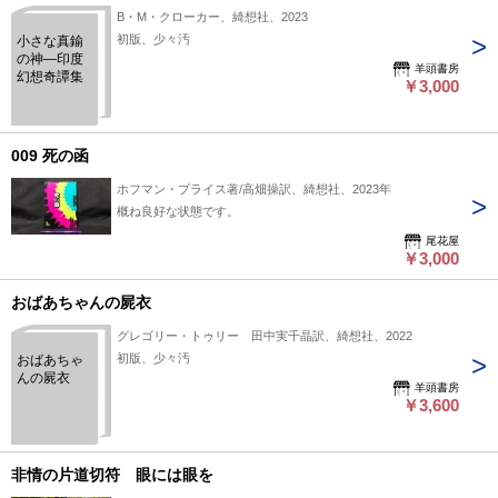
B・M・クローカー、綺想社、2023
初版、少々汚
小さな真鍮
の神―印度
羊頭書房
幻想奇譚集
￥3,000
009 死の函
ホフマン・プライス著/高畑操訳、綺想社、2023年
概ね良好な状態です。
尾花屋
￥3,000
おばあちゃんの屍衣
グレゴリー・トゥリー 田中実千晶訳、綺想社、2022
初版、少々汚
おばあちゃ
んの屍衣
羊頭書房
￥3,600
非情の片道切符 眼には眼を