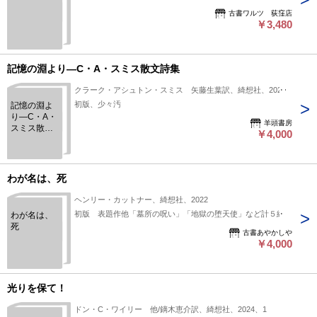
古書ワルツ 荻窪店
￥3,480
記憶の淵より―C・A・スミス散文詩集
クラーク・アシュトン・スミス 矢藤生葉訳、綺想社、2021
初版、少々汚
記憶の淵よ
り―C・A・
羊頭書房
スミス散文
￥4,000
詩集
わが名は、死
ヘンリー・カットナー、綺想社、2022
初版 表題作他「墓所の呪い」「地獄の堕天使」など計５編
わが名は、
死
古書あやかしや
￥4,000
光りを保て！
ドン・C・ワイリー 他/鏑木恵介訳、綺想社、2024、1