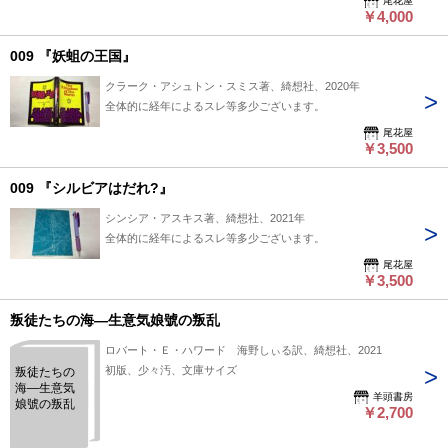
尾花屋
￥4,000
009 『妖蛆の王国』
クラーク・アシュトン・スミス著、綺想社、2020年
全体的に経年によるスレ等多少ございます。
尾花屋
￥3,500
009 『シルビアはだれ?』
シンシア・アスキス著、綺想社、2021年
全体的に経年によるスレ等多少ございます。
尾花屋
￥3,500
叛徒たちの海―生意気娘號の叛乱
ロバート・Ｅ・ハワード 海野しぃる訳、綺想社、2021
初版、少々汚、文庫サイズ
叛徒たちの
海―生意気
羊頭書房
娘號の叛乱
￥2,700