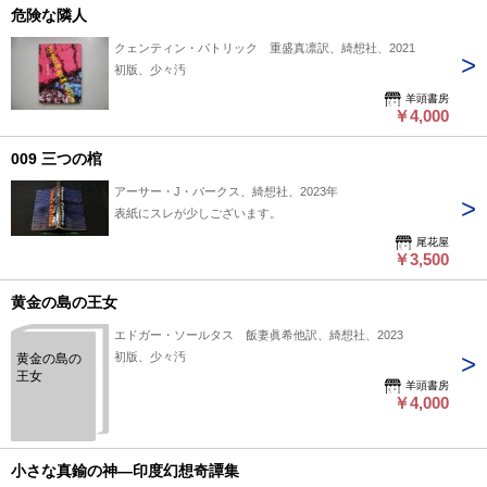
危険な隣人
クェンティン・パトリック 重盛真凛訳、綺想社、2021
初版、少々汚
羊頭書房
￥4,000
009 三つの棺
アーサー・J・バークス、綺想社、2023年
表紙にスレが少しございます。
尾花屋
￥3,500
黄金の島の王女
エドガー・ソールタス 飯妻眞希他訳、綺想社、2023
初版、少々汚
黄金の島の
王女
羊頭書房
￥4,000
小さな真鍮の神―印度幻想奇譚集