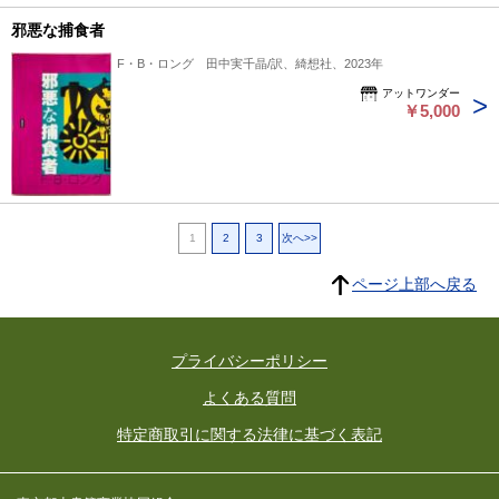
邪悪な捕食者
F・B・ロング 田中実千晶/訳、綺想社、2023年
アットワンダー
￥5,000
1
2
3
次へ>>
ページ上部へ戻る
プライバシーポリシー
よくある質問
特定商取引に関する法律に基づく表記