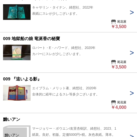
キャサリン・タイナン、綺想社、2022年
表紙にスレが少しございます。
尾花屋
￥3,500
009 地獄船の娘 竜涎香の秘寶
ロバート・E・ハワード、綺想社、2020年
カバーにスレが少しございます。
尾花屋
￥3,500
009 『這いよる影』
エイブラム・メリット著、綺想社、2020年
全体的に経年によるスレ等多少ございます。
尾花屋
￥4,000
黝いアン
マージョリー・ボウエン/友里杏樹訳、綺想社、2023、1
紙装。良好。初版。定価5000円+税。灰色表紙。薄本。
黝いアン