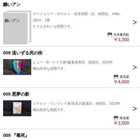
黝いアン
マージョリー・ボウエン 友里杏樹・訳、綺想社、199p、
18cm、1冊
黝いアン
とてもきれいな状態です。
古本案内処
￥3,300
009 這いずる死の街
ヒュー・B・ケイヴ著//飯妻真希訳、綺想社、2023年
概ね良好な状態です。
尾花屋
￥4,000
009 悪夢の影
ドナルド・ワンドレイ著/高見沢夏彦訳、綺想社、2023年
概ね良好な状態です。
尾花屋
￥3,500
009 『毒死』