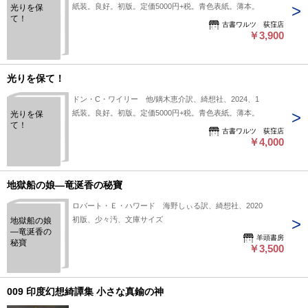
紙装。良好。初版。定価5000円+税。青色表紙。薄本。
光りを保
て！
古書ワルツ 荻窪店
￥3,900
光りを保て！
ドン・C・ワイリー 他/鏑木恵介訳、綺想社、2024、1
紙装。良好。初版。定価5000円+税。青色表紙。薄本。
光りを保
て！
古書ワルツ 荻窪店
￥4,000
地獄船の娘―竜涎香の秘寶
ロバート・Ｅ・ハワード 海野しぃる訳、綺想社、2020
初版、少々汚、文庫サイズ
地獄船の娘
―竜涎香の
羊頭書房
秘寶
￥3,500
009 印度幻想綺譚集 小さな真鍮の神