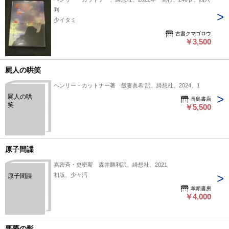
判
少イタミ
古書クマゴロウ
￥3,500
屍人の哄笑
ヘンリー・カットナー著 飯妻眞希 訳、綺想社、2024、1
屍人の哄
長島書店
笑
￥5,500
原子間諜
嘉密斉・史密斯 森井勝利訳、綺想社、2021
初版、少々汚
原子間諜
羊頭書房
￥4,000
悪夢の影