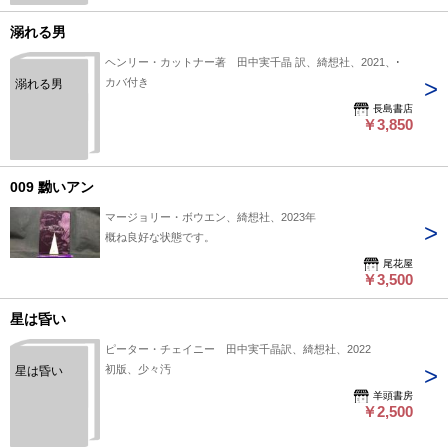
溺れる男
ヘンリー・カットナー著 田中実千晶 訳、綺想社、2021、1
カバ付き
溺れる男
長島書店
￥3,850
009 黝いアン
マージョリー・ボウエン、綺想社、2023年
概ね良好な状態です。
尾花屋
￥3,500
星は昏い
ピーター・チェイニー 田中実千晶訳、綺想社、2022
初版、少々汚
星は昏い
羊頭書房
￥2,500