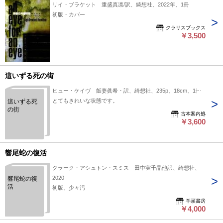
リイ・ブラケット 重盛真凛/訳、綺想社、2022年、1冊
初版・カバー
クラリスブックス
￥3,500
這いずる死の街
ヒュー・ケイヴ 飯妻眞希・訳、綺想社、235p、18cm、1冊
とてもきれいな状態です。
這いずる死
の街
古本案内処
￥3,600
響尾蛇の復活
クラーク・アシュトン・スミス 田中実千晶他訳、綺想社、
2020
響尾蛇の復
活
初版、少々汚
羊頭書房
￥4,000