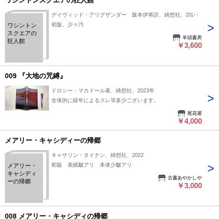
ワシントンスクエアの狂人館
デイヴィッド・アリグザンダー 阪本伊将訳、綺想社、2022
初版、少々汚
ワシントン
スクエアの
羊頭書房
狂人館
￥3,600
009 『大地の咒縛』
ドロシー・マカドール著、綺想社、2023年
全体的に経年によるスレ等多少ございます。
尾花屋
￥4,000
メアリー・キャシディーの帰郷
キャサリン・タイナン、綺想社、2022
初版 表紙皺アリ 本体少皺アリ
メアリー・
キャシディ
古書あやかしや
ーの帰郷
￥3,000
008 メアリー・キャシディの帰郷