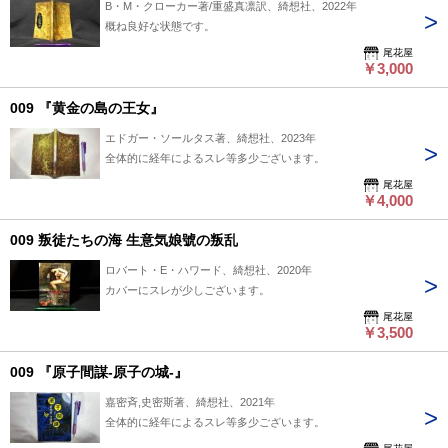
B・M・クローカー著/重盛真凛訳、綺想社、2022年
概ね良好な状態です。
尾花屋
￥3,000
009 『黄金の島の王女』
エドガー・ソールタス著、綺想社、2023年
全体的に経年によるスレ等多少ございます。
尾花屋
￥4,000
009 叛徒たちの海 生意気娘號の叛乱
ロバート・E・ハワード、綺想社、2020年
カバーにスレが少しございます。
尾花屋
￥3,500
009 『原子間謀-原子の城-』
嘉密斉,史密斯著、綺想社、2021年
全体的に経年によるスレ等多少ございます。