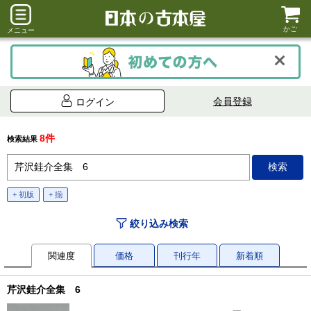
かご
メニュー
会員登録
ログイン
8件
検索結果
+ 初版
+ 揃
絞り込み検索
関連度
価格
刊行年
新着順
芹沢銈介全集 6