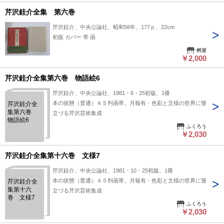
芹沢銈介全集 第六巻
芹沢銈介、中央公論社、昭和56年、177ｐ、22cm
初版 カバー 帯 函
桝屋
￥2,000
芹沢銈介全集第六巻 物語絵6
芹沢銈介、中央公論社、1981・6・25初版、1冊
本の状態（普通）Ａ５判函帯。月報有・色彩と文様の世界に聳
芹沢銈介全
集第六巻
立づる芹沢芸術集成
物語絵6
ふくろう
￥2,030
芹沢銈介全集第十六巻 文様7
芹沢銈介、中央公論社、1981・10・25初版、1冊
本の状態（普通）Ａ５判函帯。月報有・色彩と文様の世界に聳
芹沢銈介全
集第十六
立づる芹沢芸術集成
巻 文様7
ふくろう
￥2,030