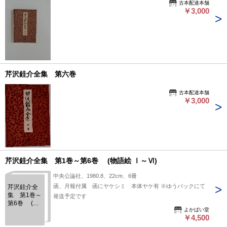
古本配達本舗
￥3,000
芹沢銈介全集 第六巻
古本配達本舗
￥3,000
芹沢銈介全集 第1巻～第6巻 (物語絵 Ⅰ～Ⅵ)
中央公論社、1980.8、22cm、6冊
函、月報付属 函にヤケシミ 本体ヤケ有 ※ゆうパックにて
芹沢銈介全
集 第1巻～
発送予定です
第6巻 (物
よかばい堂
語絵 Ⅰ～Ⅵ)
￥4,500