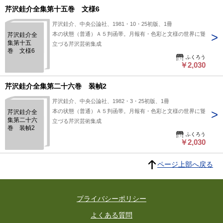
芹沢銈介全集第十五巻 文様6
芹沢銈介、中央公論社、1981・10・25初版、1冊
本の状態（普通）Ａ５判函帯。月報有・色彩と文様の世界に聳
芹沢銈介全
集第十五
立づる芹沢芸術集成
巻 文様6
ふくろう
￥2,030
芹沢銈介全集第二十六巻 装幀2
芹沢銈介、中央公論社、1982・3・25初版、1冊
本の状態（普通）Ａ５判函帯。月報有・色彩と文様の世界に聳
芹沢銈介全
集第二十六
立づる芹沢芸術集成
巻 装幀2
ふくろう
￥2,030
ページ上部へ戻る
プライバシーポリシー
よくある質問